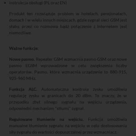
instrukcja obsługi (PL oraz EN)
Produkt ten rozwiązuje problem w hotelach, pensjonatach,
domach i w wielu innych miejscach, gdzie sygnał sieci GSM jest
słaby, przez co rozmowa bądź połączenie z Internetem jest
niemożliwe.
Ważne funkcje:
Nowe pasmo.
Repeater GSM wzmacnia pasmo GSM oraz nowe
pasmo EGSM wprowadzone w celu zwiększenia liczby
operatorów. Pasmo, które wzmacnia urządzenie to 880-915,
925-960 MHz.
Funkcja ALC
. Automatyczna kontrola zysku umożliwia
regulację zysku w granicach do 20 dBm. To znaczy, że w
przypadku zbyt silnego sygnału na wejściu urządzenia,
odpowiedni mechanizm "stłumi" sygnał.
Regulowane tłumienie na wejściu.
Funkcja umożliwia
manualne tłumienie sygnału na wejściu w celu dostosowania
siły sygnału do wartości dopuszczalnej przez wzmacniacz.