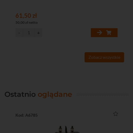
61,50 zł
61
50,00 zł netto
50,
Zobacz wszystkie
Ostatnio
oglądane
Kod: A6785