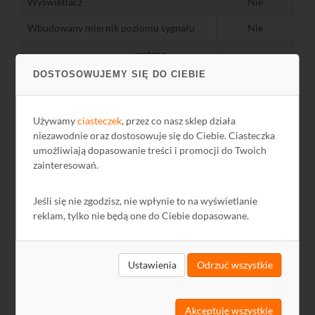
Wyświetlacz
Nie
Wbudowany miernik poziomu sygnału
Nie
antena
N - gniazdo
zewnętrzna
DOSTOSOWUJEMY SIĘ DO CIEBIE
Złącza antenowe
antena
N - gniazdo
wewnętrzna
Używamy
ciasteczek
, przez co nasz sklep działa
Właściwości sprzętowe
niezawodnie oraz dostosowuje się do Ciebie. Ciasteczka
umożliwiają dopasowanie treści i promocji do Twoich
V
zainteresowań.
Zasilanie
9
DC
CE (ETSI 303
Jeśli się nie zgodzisz, nie wpłynie to na wyświetlanie
Certyfikaty
609)
reklam, tylko nie będą one do Ciebie dopasowane.
Wymiary
mm
218x155x65
Ustawienia
Odrzuć wszystkie
Akceptuję wszystkie