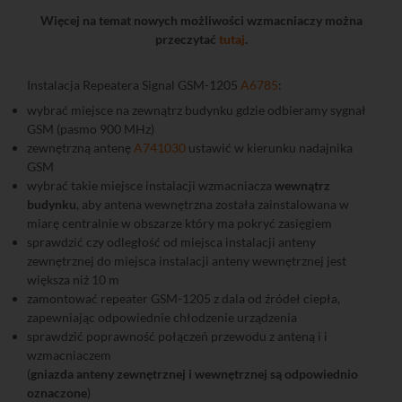
Więcej na temat nowych możliwości wzmacniaczy można
przeczytać
tutaj
.
Instalacja Repeatera Signal GSM-1205
A6785
:
wybrać miejsce na zewnątrz budynku gdzie odbieramy sygnał
GSM (pasmo 900 MHz)
zewnętrzną antenę
A741030
ustawić w kierunku nadajnika
GSM
wybrać takie miejsce instalacji wzmacniacza
wewnątrz
budynku
, aby antena wewnętrzna została zainstalowana w
miarę centralnie w obszarze który ma pokryć zasięgiem
sprawdzić czy odległość od miejsca instalacji anteny
zewnętrznej do miejsca instalacji anteny wewnętrznej jest
większa niż 10 m
zamontować repeater GSM-1205 z dala od źródeł ciepła,
zapewniając odpowiednie chłodzenie urządzenia
sprawdzić poprawność połączeń przewodu z anteną i i
wzmacniaczem
(
gniazda anteny zewnętrznej i wewnętrznej są odpowiednio
oznaczone
)