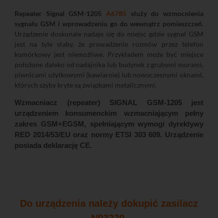
Repeater Signal GSM-1205
A6785
służy do wzmocnienia
sygnału GSM i wprowadzeniu go do wewnątrz pomieszczeń
.
Urządzenie doskonale nadaje się do miejsc gdzie sygnał GSM
jest na tyle słaby, że prowadzenie rozmów przez telefon
komórkowy jest niemożliwe. Przykładem może być miejsce
położone daleko od nadajnika lub budynek z grubymi murami,
piwnicami użytkowymi (kawiarnie) lub nowoczesnymi oknami,
których szyby kryte są związkami metalicznymi.
Wzmacniacz (repeater) SIGNAL GSM-1205 jest
urządzeniem konsumenckim wzmacniającym pełny
zakres GSM+EGSM, spełniającym wymogi dyrektywy
RED 2014/53/EU oraz normy ETSI 303 609. Urządzenie
posiada deklarację CE.
Do urządzenia należy dokupić zasilacz