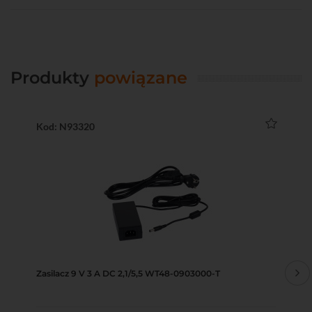
Produkty
powiązane
Kod: N93320
Ko
Zasilacz 9 V 3 A DC 2,1/5,5 WT48-0903000-T
An
DW