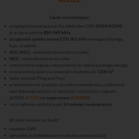
N93320
.
Cechy wyróżniające:
urządzenie przeznaczone dla telefonów GSM
(GSM+EGSM)
pracuje w paśmie
880-960 MHz
urządzenie spełnia normę ETSI 303 609
wymaganą dla tego
typu urządzeń
AGC (ALC)
- automatyczna kontrola zysku
MGC
- manualna kontrola zysku
wzmocnienie sygnału odpowiednie do deklarowanego zasięgu
2
powierzchnia pokrycia wewnątrz budynku do
1200 m
łatwy montaż (Plug and Play)
w komplecie nie znajduje się antena zewnętrzna, użytkownik
sam dokonuje wyboru w zależności od poziomu sygnału
(A7018,
A7028
lub
sugerowana
A741030
)
na urządzenie udzielana jest
24 miesięczna gwarancja
W skład zestawu wchodzi:
repeater GSM
specjalna przystawka do mocowania wzmacniacza