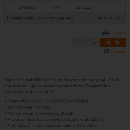
2706,00 zł
0 %
od 1 szt.
Profesjonalisto
- sprawdź swoją cenę
Zaloguj się
od 0,00 zł
Dostępny
Repeater Signal GSM-1205 służy do wzmocnienia sygnału GSM i
wprowadzeniu go do wewnątrz pomieszczeń. Powierzchnia
wzmacniania około 1200 m².
• Pasmo 880-915, 925-960 MHz (GSM+EGSM)
• Wzmocnienie: 70/70 dB
• Maksymalna moc wyjściowa: 20 dBm
• Powierzchnia pokrycia wewnątrz budynku do 1200 m²
• Automatyczna kontrola wzmocnienia (AGC, ALC)