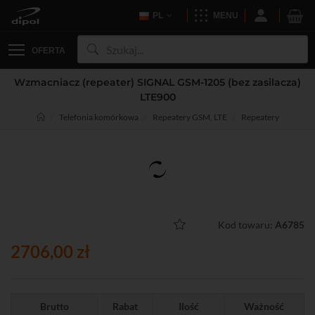
PL
MENU
OFERTA
Wzmacniacz (repeater) SIGNAL GSM-1205 (bez zasilacza)
LTE900
Telefonia komórkowa
Repeatery GSM, LTE
Repeatery
Kod towaru:
A6785
2706,00 zł
Brutto
Rabat
Ilość
Ważność