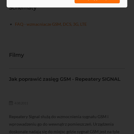
Schematy
FAQ - wzmacniacze GSM, DCS, 3G, LTE
Filmy
Jak poprawić zasięg GSM - Repeatery SIGNAL
4.08.2011
Repeatery Signal służą do wzmocnienia sygnału GSM i
wprowadzeniu go do wewnątrz pomieszczeń. Urządzenia
doskonale nadają się do miejsc gdzie sygnał GSM jest na tyle