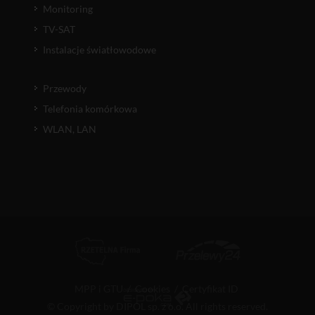
Monitoring
TV-SAT
Instalacje światłowodowe
Przewody
Telefonia komórkowa
WLAN, LAN
MPP i GTU
/
Cookies
/
Certyfikat ID
© Copyright by DIPOL sp. z o.o. All rights reserved.