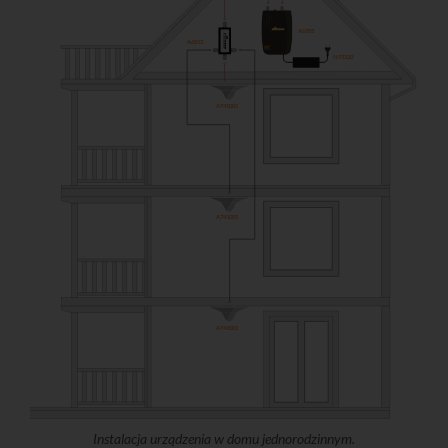
A6785
A6813
N93320
A741001
A741001
A741001
Instalacja urządzenia w domu jednorodzinnym.