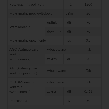
Powierzchnia pokrycia
m2
1200
Maksymalna moc wyjściowa
dBm
20
uplink
dB
70
Wzmocnienie
downlink
dB
70
Maksymalne opóźnienie
μs
0,5
AGC (Autmatyczna
wbudowane
Tak
kontrola
zakres
dB
20
wzmocnienia)
ALC (Autmatyczna
wbudowane
Tak
kontrola poziomu)
MGC (Manualna
wbudowane
Tak
kontrola
zakres
dB
0...31
wzmocnienia)
Impedancja
Ω
50