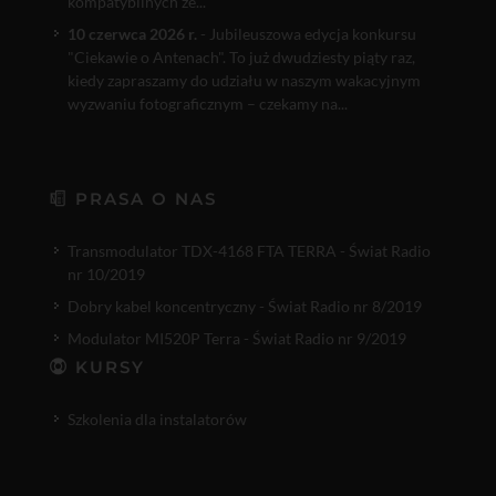
kompatybilnych ze...
10 czerwca 2026 r.
- Jubileuszowa edycja konkursu
"Ciekawie o Antenach". To już dwudziesty piąty raz,
kiedy zapraszamy do udziału w naszym wakacyjnym
wyzwaniu fotograficznym – czekamy na...
PRASA O NAS
Transmodulator TDX-4168 FTA TERRA - Świat Radio
nr 10/2019
Dobry kabel koncentryczny - Świat Radio nr 8/2019
Modulator MI520P Terra - Świat Radio nr 9/2019
KURSY
Szkolenia dla instalatorów