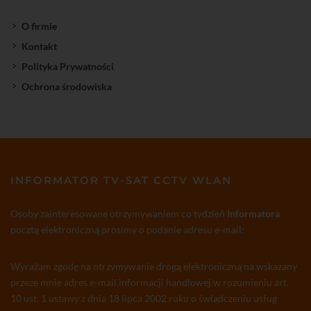
O firmie
Kontakt
Polityka Prywatności
Ochrona środowiska
INFORMATOR TV-SAT CCTV WLAN
Osoby zainteresowane otrzymywaniem co tydzień
Informatora
pocztą elektroniczną prosimy o podanie adresu e-mail:
Wyrażam zgodę na otrzymywanie drogą elektroniczną na wskazany
przeze mnie adres e-mail informacji handlowej w rozumieniu art.
10 ust. 1 ustawy z dnia 18 lipca 2002 roku o świadczeniu usług