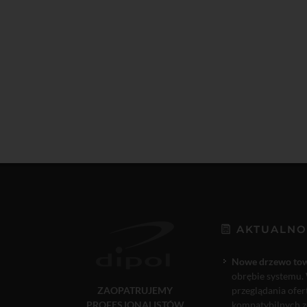
AKTUALNO
Nowe drzewo to
obrębie systemu. 
ZAOPATRUJEMY
przeglądania ofe
PROFESJONALISTÓW
kompatybilnych ze