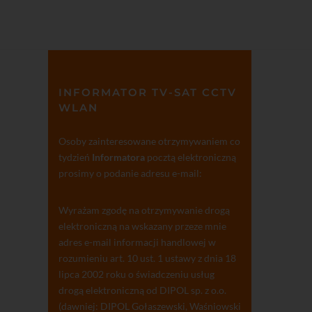
INFORMATOR TV-SAT CCTV
WLAN
Osoby zainteresowane otrzymywaniem co
tydzień
Informatora
pocztą elektroniczną
prosimy o podanie adresu e-mail:
Wyrażam zgodę na otrzymywanie drogą
elektroniczną na wskazany przeze mnie
adres e-mail informacji handlowej w
rozumieniu art. 10 ust. 1 ustawy z dnia 18
lipca 2002 roku o świadczeniu usług
drogą elektroniczną od DIPOL sp. z o.o.
(dawniej: DIPOL Gołaszewski, Waśniowski