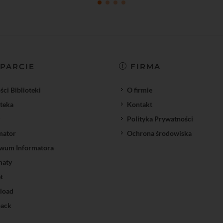
PARCIE
FIRMA
ci Biblioteki
O firmie
oteka
Kontakt
Polityka Prywatności
mator
Ochrona środowiska
wum Informatora
maty
t
load
ack