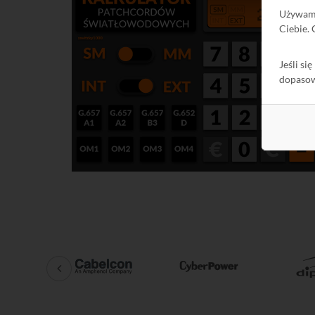
Używa
Ciebie.
Jeśli si
dopaso