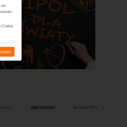
ę do
esowań.
o Ciebie
ystkie