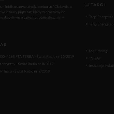
TARGI
r.
- Jubileuszowa edycja konkursu "Ciekawie o
 dwudziesty piąty raz, kiedy zapraszamy do
Targi Energetab
 wakacyjnym wyzwaniu fotograficznym –
Targi Energetab
NAS
Monitoring
TDX-4168 FTA TERRA - Świat Radio nr 10/2019
TV-SAT
entryczny - Świat Radio nr 8/2019
Instalacje świ
 Terra - Świat Radio nr 9/2019