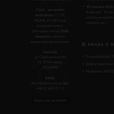
10 czerwca 2026 
Dipol -
europejski
Antenach". To już
dystrybutor
CCTV,
udziału w naszym
WLAN, TV-SAT oraz
czekamy na...
producent anten.
Oferujemy ponad
2000
towarów
z pełnym
wsparciem technicznym.
PRASA O 
Centrala:
Transmodulator 
ul. Ciepłownicza 40
31-574 Kraków,
Dobry kabel konc
POLAND
Modulator MI520P
Email:
dipol@dipol.com.pl
Tel.:
+48 12 644 29 13
Nasza sieć sprzedaży