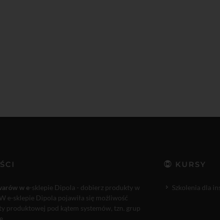
ŚCI
KURSY
warów w e
-sklepie Dipola - dobierz produkty w
Szkolenia dla i
W e-sklepie Dipola pojawiła się możliwość
rty produktowej pod kątem systemów, tzn. grup
...