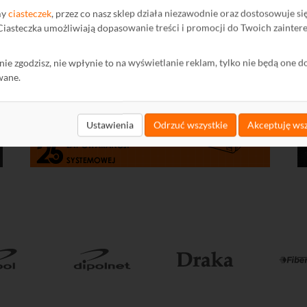
my
ciasteczek
, przez co nasz sklep działa niezawodnie oraz dostosowuje si
 Ciasteczka umożliwiają dopasowanie treści i promocji do Twoich zainter
ę nie zgodzisz, nie wpłynie to na wyświetlanie reklam, tylko nie będą one d
wane.
Ustawienia
Odrzuć wszystkie
Akceptuję wsz