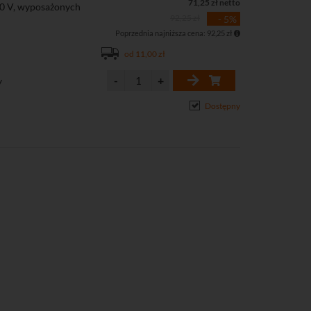
71,25 zł netto
20 V, wyposażonych
92,25 zł
- 5%
Poprzednia najniższa cena: 92,25 zł
od 11,00 zł
y
Dostępny