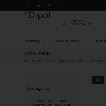
Facebook
Youtube
dipol@dipol.com.pl
+48
OFERTY
SPECJALNE
12
644
OFERTA
BAZA WIEDZY
INFO
29 13
ZASILANIE
Systemy
Tv-sat
Signal professional - hybrydowe instal
Kategorie
SIGNAL PROFESSIONAL -
HYBRYDOWE INSTALACJE