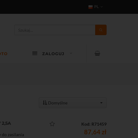
PL
OTO
ZALOGUJ
Domyślne
 2,5A
Kod: R71459
87,64 zł
do zasilania