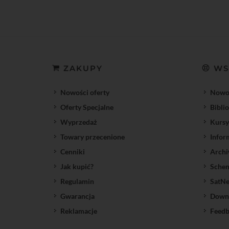
ZAKUPY
WS
Nowości oferty
Nowoś
Oferty Specjalne
Bibli
Wyprzedaż
Kursy
Towary przecenione
Infor
Cenniki
Archi
Jak kupić?
Sche
Regulamin
SatNe
Gwarancja
Down
Reklamacje
Feedb