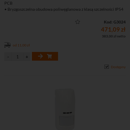
PCB
• Bryzgoszczelna obudowa poliwęglanowa z klasą szczelności IP54
• Ochrona sabotażowa przed otwarciem i oderwaniem
• Cyfrowa kompensacja temperatury zapewniająca poprawną
Kod: G3024
pracę czujki w zakresie temp. od -40°C do 55°C
471,09 zł
• Możliwość pracy w niekorzystnych warunkach atmosferycznych
383,00 zł netto
(deszcz, śnieg, mgła, silny wiatr)
od 11,00 zł
• Wysoka odporność na fałszywe alarmy, dzięki zastosowaniu
algorytmu autoadaptacji
• Ochrona obszaru pod czujką
• Opcja niewykrywania małych zwierząt (do 20 kg)
Dostępny
• Niski pobór prądu