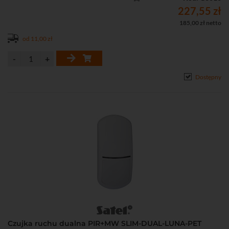
• Wbudowane rezystory parametryczne
227,55 zł
• Funkcja oświetlenia realizowana przy pomocy diod LED
185,00 zł netto
• Diody LED do sygnalizacji: 7 kolorów
od 11,00 zł
• 4 tryby pracy: podstawowy, zaawansowany, PIR, MW
• Możliwość konfiguracji ustawień czujki przy pomocy pilota OPT-1
• Ochrona sabotażowa przed otwarciem obudowy i oderwaniem od
podłoża
Dostępny
• Rozłączna listwa zaciskowa
• Zgodność z normą EN50131, Grade 2
Czujka ruchu dualna PIR+MW SLIM-DUAL-LUNA-PET