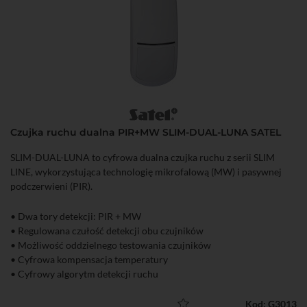
Czujka ruchu dualna PIR+MW SLIM-DUAL-LUNA SATEL
SLIM-DUAL-LUNA to cyfrowa dualna czujka ruchu z serii SLIM
LINE, wykorzystująca technologię mikrofalową (MW) i pasywnej
podczerwieni (PIR).
• Dwa tory detekcji: PIR + MW
• Regulowana czułość detekcji obu czujników
• Możliwość oddzielnego testowania czujników
• Cyfrowa kompensacja temperatury
• Cyfrowy algorytm detekcji ruchu
• Obszar detekcji: 20 m x 24 m (90°)
• Zalecana wysokość montażu: 2,4 m
Kod: G3013