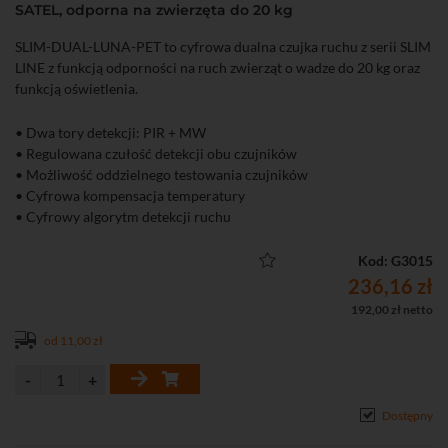
SATEL, odporna na zwierzęta do 20 kg
SLIM-DUAL-LUNA-PET to cyfrowa dualna czujka ruchu z serii SLIM
LINE z funkcją odporności na ruch zwierząt o wadze do 20 kg oraz
funkcją oświetlenia.
• Dwa tory detekcji: PIR + MW
• Regulowana czułość detekcji obu czujników
• Możliwość oddzielnego testowania czujników
• Cyfrowa kompensacja temperatury
• Cyfrowy algorytm detekcji ruchu
• Obszar detekcji: 12 m x 13 m (90°)
• Zalecana wysokość montażu: 2,4 m
Kod: G3015
• Odporność na ruch zwierząt o masie do 20 kg
236,16 zł
• Wbudowane rezystory parametryczne
192,00 zł netto
• Funkcja oświetlenia realizowana przy pomocy diod LED
od 11,00 zł
• Diody LED do sygnalizacji: 7 kolorów
• 4 tryby pracy: podstawowy, zaawansowany, PIR, MW
• Możliwość konfiguracji ustawień czujki przy pomocy pilota OPT-1
• Ochrona sabotażowa przed otwarciem obudowy i oderwaniem od
Dostępny
podłoża
• Rozłączna listwa zaciskowa