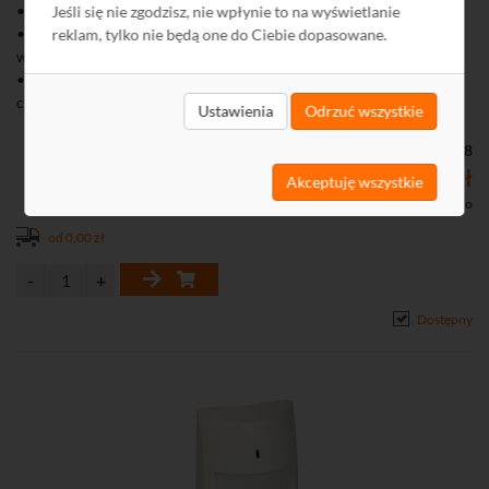
• Dwa tory detekcji: PIR i mikrofalowy
Jeśli się nie zgodzisz, nie wpłynie to na wyświetlanie
• Aktywny antymasking IR realizowany w zastosowaniach
reklam, tylko nie będą one do Ciebie dopasowane.
wewnętrznych
• Wbudowany czujnik zmierzchu umożliwiający zastosowanie
czujki w systemach automatyki
Ustawienia
Odrzuć wszystkie
• Konfiguracja czułości torów detekcji i czułości czujnika
zmierzchu przy pomocy przycisków na PCB
Kod: G3028
• Wbudowany odbiornik sygnału pilota na podczerwień OPT-1
622,38 zł
Akceptuję wszystkie
• Zdalna konfiguracja czułości torów detekcji i czujnika zmierzchu
506,00 zł netto
przy pomocy pilota OPT-1 bez konieczności otwierania obudowy
od 0,00 zł
czujki
• Bryzgoszczelna obudowa poliwęglanowa z klasą szczelności IP54
• Ochrona sabotażowa przed otwarciem i oderwaniem od podłoża
• Cyfrowa kompensacja temperatury zapewniająca poprawną
Dostępny
pracę czujki w zakresie temp. od -40°C do 55°C
• Możliwość pracy w niekorzystnych warunkach atmosferycznych
(deszcz, śnieg, mgła, silny wiatr)
• Wysoka odporność na fałszywe alarmy dzięki zastosowaniu
algorytmu autoadaptacji
• Ochrona obszaru pod czujką
• Opcja niewykrywania małych zwierząt (do 20 kg)