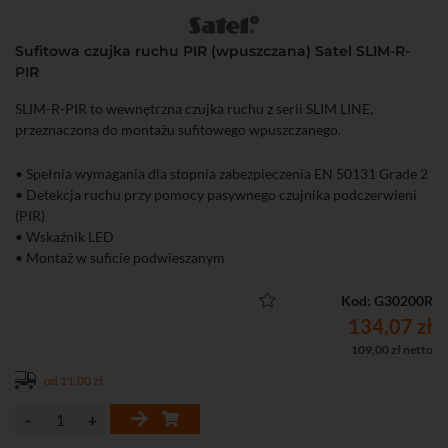
Sufitowa czujka ruchu PIR (wpuszczana) Satel SLIM-R-
PIR
SLIM-R-PIR to wewnętrzna czujka ruchu z serii SLIM LINE,
przeznaczona do montażu sufitowego wpuszczanego.
• Spełnia wymagania dla stopnia zabezpieczenia EN 50131 Grade 2
• Detekcja ruchu przy pomocy pasywnego czujnika podczerwieni
(PIR)
• Wskaźnik LED
• Montaż w suficie podwieszanym
Kod: G30200R
134,07 zł
109,00 zł netto
od 11,00 zł