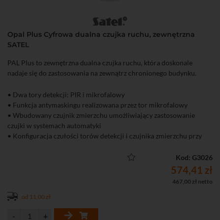
Opal Plus Cyfrowa dualna czujka ruchu, zewnętrzna
SATEL
PAL Plus to zewnętrzna dualna czujka ruchu, która doskonale
nadaje się do zastosowania na zewnątrz chronionego budynku.
• Dwa tory detekcji: PIR i mikrofalowy
• Funkcja antymaskingu realizowana przez tor mikrofalowy
• Wbudowany czujnik zmierzchu umożliwiający zastosowanie
czujki w systemach automatyki
• Konfiguracja czułości torów detekcji i czujnika zmierzchu przy
pomocy przycisków na PCB
• Wbudowany odbiornik sygnału pilota na podczerwień OPT-1
Kod: G3026
• Zdalna konfiguracja czułości torów detekcji i czujnika zmierzchu
574,41 zł
przy pomocy pilota OPT-1 bez konieczności otwierania obudowy
467,00 zł netto
czujki
od 11,00 zł
• Bryzgoszczelna obudowa poliwęglanowa z klasą szczelności IP54
• Ochrona sabotażowa przed otwarciem i oderwaniem
• Cyfrowa kompensacja temperatury zapewniająca poprawną