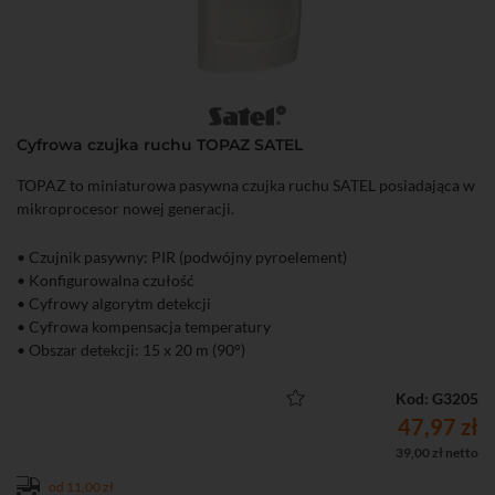
• Niski pobór prądu
• Możliwość montażu bezpośrednio na płaskiej powierzchni lub z
zastosowaniem uchwytu
Cyfrowa czujka ruchu TOPAZ SATEL
TOPAZ to miniaturowa pasywna czujka ruchu SATEL posiadająca w
mikroprocesor nowej generacji.
• Czujnik pasywny: PIR (podwójny pyroelement)
• Konfigurowalna czułość
• Cyfrowy algorytm detekcji
• Cyfrowa kompensacja temperatury
• Obszar detekcji: 15 x 20 m (90°)
• Zalecana wysokość montażu: 2,4 m
• Dioda LED do sygnalizacji
Kod: G3205
• Ochrona sabotażowa przed otwarciem obudowy
47,97 zł
39,00 zł netto
od 11,00 zł