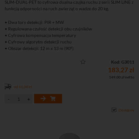
SLIM-DUAL-PET to cyfrowa dualna czujka ruchu z serii SLIM LINE z
funkcją odporności na ruch zwierząt o wadze do 20 kg.
• Dwa tory detekcji: PIR + MW
• Regulowana czułość detekcji obu czujników
• Cyfrowa kompensacja temperatury
• Cyfrowy algorytm detekcji ruchu
• Obszar detekcji: 12 m x 13 m (90°)
• Zalecana wysokość montażu: 2,4 m
• Odporność na ruch zwierząt o masie do 20 kg
Kod: G3011
• Wbudowane rezystory parametryczne
183,27 zł
• Dioda LED do sygnalizacji: 4 kolory
149,00 zł netto
• Ochrona sabotażowa przed otwarciem obudowy
od 11,00 zł
• Zgodność z normą EN50131, Grade 2
Dostępny