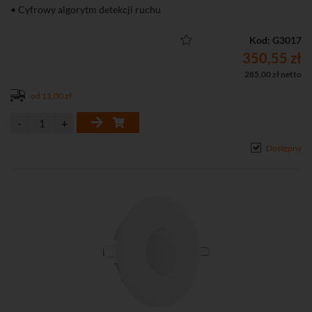
• Cyfrowy algorytm detekcji ruchu
• Obszar detekcji: 20 m x 24 m (90°)
• Zalecana wysokość montażu: 2,4 m
Kod: G3017
• Wbudowane rezystory parametryczne
350,55 zł
• Diody LED do sygnalizacji: 7 kolorów
285,00 zł netto
• Aktywny antymasking z IR
od 11,00 zł
• 2 tryby pracy: podstawowy, zaawansowany
• Możliwość konfiguracji ustawień czujki przy pomocy pilota OPT-1
• Ochrona sabotażowa przed otwarciem obudowy i oderwaniem od
podłoża
Dostępny
• Rozłączna listwa zaciskowa
• Zgodność z normą EN50131, Grade 3