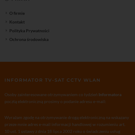
O firmie
Kontakt
Polityka Prywatności
Ochrona środowiska
INFORMATOR TV-SAT CCTV WLAN
Osoby zainteresowane otrzymywaniem co tydzień
Informatora
pocztą elektroniczną prosimy o podanie adresu e-mail:
Wyrażam zgodę na otrzymywanie drogą elektroniczną na wskazany
przeze mnie adres e-mail informacji handlowej w rozumieniu art.
10 ust. 1 ustawy z dnia 18 lipca 2002 roku o świadczeniu usług