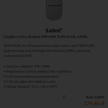
Czujka ruchu dualna PIR+MW SLIM-DUAL SATEL
SLIM-DUAL to cyfrowa dualna czujka ruchu z serii SLIM LINE,
wykorzystująca technologię mikrofalową (MW) i pasywnej
podczerwieni (PIR).
• Dwa tory detekcji: PIR + MW
• Regulowana czułość detekcji obu czujników
• Cyfrowa kompensacja temperatury
• Cyfrowy algorytm detekcji ruchu
• Obszar detekcji: 15 m x 20 m (90°)
• Zalecana wysokość montażu: 2,4 m
• Wbudowane rezystory parametryczne
Kod: G3009
• Dioda LED do sygnalizacji: 4 kolory
174,66 zł
• Ochrona sabotażowa przed otwarciem obudowy