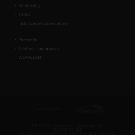
Monitoring
TV-SAT
Instalacje światłowodowe
Przewody
Telefonia komórkowa
WLAN, LAN
MPP i GTU
/
Cookies
/
Certyfikat ID
© Copyright by DIPOL sp. z o.o. All rights reserved.