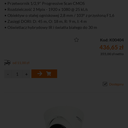
• Przetwornik 1/2,9" Progressive Scan CMOS
• Rozdzielczość 2 Mpix - 1920 x 1080 @ 25 kl./s
• Obiektyw o stałej ogniskowej 2,8 mm / 103° z przysłoną F1,6
• Zasięgi DORI: D: 45 m, O: 18 m, R: 9 m, I: 4 m
• Oświetlacz hybrydowy IR i światła białego do 30 m
• Detekcja ruchu 2.0 (klasyfikacja obiektów człowiek, pojazd)
• Kompresja H.265+/H.265/H.264+/H.264/
Kod: K00404
• Obsługa dwóch strumieni
436,65 zł
• Funkcje obrazu: AGC, 3D-DNR, DWDR, HLC, BLC
355,00 zł netto
• Aplikacja na komputer iVMS-4200 i smartfona Hik-Connect
od 11,00 zł
(Android, iOS)
• Dostęp przez chmurę P2P
• Wbudowany mikrofon
• Stopień ochrony: IP67
Dostępny
• Zasilanie DC 12 V lub PoE (802.3af)