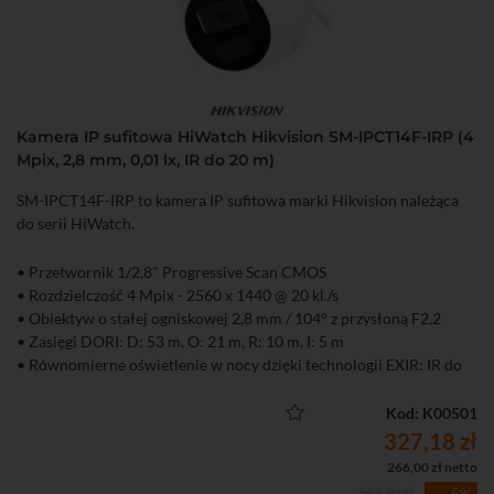
Kamera IP sufitowa HiWatch Hikvision SM-IPCT14F-IRP (4
Mpix, 2,8 mm, 0,01 lx, IR do 20 m)
SM-IPCT14F-IRP to kamera IP sufitowa marki Hikvision należąca
do serii HiWatch.
• Przetwornik 1/2,8" Progressive Scan CMOS
• Rozdzielczość 4 Mpix - 2560 x 1440 @ 20 kl./s
• Obiektyw o stałej ogniskowej 2,8 mm / 104° z przysłoną F2,2
• Zasięgi DORI: D: 53 m, O: 21 m, R: 10 m, I: 5 m
• Równomierne oświetlenie w nocy dzięki technologii EXIR: IR do
20 m
• Kompresja H.265+/H.265/H.264+/H.264
Kod: K00501
• Obsługa dwóch strumieni
327,18 zł
• Funkcje obrazu: AGC, 3D-DNR, DWDR, HLC, BLC
266,00 zł netto
• Aplikacja na komputer iVMS-4200 i smartfona Hik-Connect
344,40 zł
- 5%