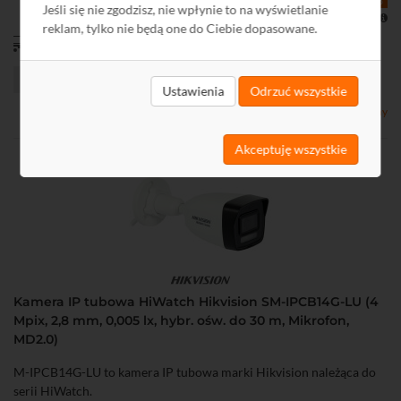
(Android, iOS)
Jeśli się nie zgodzisz, nie wpłynie to na wyświetlanie
Poprzednia najniższa cena: 324,60 zł
• Dostęp przez chmurę P2P
reklam, tylko nie będą one do Ciebie dopasowane.
• Stopień ochrony: IP67
od 11,00 zł
• Zasilanie DC 12 V lub PoE (802.3af)
Ustawienia
Odrzuć wszystkie
Dostępny
Akceptuję wszystkie
Kamera IP tubowa HiWatch Hikvision SM-IPCB14G-LU (4
Mpix, 2,8 mm, 0,005 lx, hybr. ośw. do 30 m, Mikrofon,
MD2.0)
M-IPCB14G-LU to kamera IP tubowa marki Hikvision należąca do
serii HiWatch.