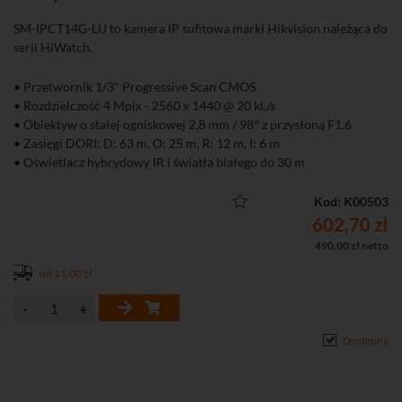
SM-IPCT14G-LU to kamera IP sufitowa marki Hikvision należąca do
serii HiWatch.
• Przetwornik 1/3" Progressive Scan CMOS
• Rozdzielczość 4 Mpix - 2560 x 1440 @ 20 kl./s
• Obiektyw o stałej ogniskowej 2,8 mm / 98° z przysłoną F1,6
• Zasięgi DORI: D: 63 m, O: 25 m, R: 12 m, I: 6 m
• Oświetlacz hybrydowy IR i światła białego do 30 m
• Detekcja ruchu 2.0 (klasyfikacja obiektów człowiek, pojazd)
• Kompresja H.265+/H.265/H.264+/H.264/
Kod: K00503
• Obsługa dwóch strumieni
602,70 zł
• Funkcje obrazu: AGC, 3D-DNR, DWDR, HLC, BLC
490,00 zł netto
• Aplikacja na komputer iVMS-4200 i smartfona Hik-Connect
od 11,00 zł
(Android, iOS)
• Dostęp przez chmurę P2P
• Wbudowany mikrofon
• Stopień ochrony: IP67
Dostępny
• Zasilanie DC 12 V lub PoE (802.3af)