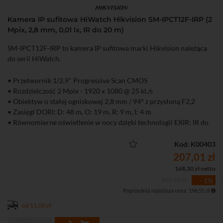
Kamera IP sufitowa HiWatch Hikvision SM-IPCT12F-IRP (2
Mpix, 2,8 mm, 0,01 lx, IR do 20 m)
SM-IPCT12F-IRP to kamera IP sufitowa marki Hikvision należąca
do serii HiWatch.
• Przetwornik 1/2,9" Progressive Scan CMOS
• Rozdzielczość 2 Mpix - 1920 x 1080 @ 25 kl./s
• Obiektyw o stałej ogniskowej 2,8 mm / 94° z przysłoną F2,2
• Zasięgi DORI: D: 48 m, O: 19 m, R: 9 m, I: 4 m
• Równomierne oświetlenie w nocy dzięki technologii EXIR: IR do
20 m
• Kompresja H.265+/H.265/H.264+/H.264
Kod: K00403
• Obsługa dwóch strumieni
207,01 zł
• Funkcje obrazu: AGC, 3D-DNR, DWDR, HLC, BLC
168,30 zł netto
• Aplikacja na komputer iVMS-4200 i smartfona Hik-Connect
209,10 zł
- 1%
(Android, iOS)
Poprzednia najniższa cena: 196,55 zł
• Dostęp przez chmurę P2P
• Stopień ochrony: IP67
od 11,00 zł
• Zasilanie DC 12 V lub PoE (802.3af)