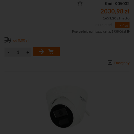
• Detekcja ruchu 2.0 (klasyfikacja obiektów: człowiek, pojazd)
Kod: K05032
• Obsługiwane karty microSD/microSDHC/microSDXC o
2030,98 zł
pojemności do 512 GB
1651,20 zł netto
• Alarm świetlny i audio
2115,60 zł
- 4%
• Obsługa dwóch strumieni
Poprzednia najniższa cena: 1958,06 zł
• Funkcje obrazu: AGC, 3D-DNR, WDR(120 dB), BLC, HLC
• Obszar zainteresowań ROI
od 0,00 zł
• Tryb korytarzowy
• Aplikacja na komputer iVMS-4200 i smartfona Hik-Connect
(Android, iOS)
Dostępny
• Dostęp przez chmurę P2P
• Wbudowany mikrofon
• Wbudowany głośnik i mikrofon
• Stopień ochrony: IP67
• Zasilanie DC 12 V lub PoE (802.3af)