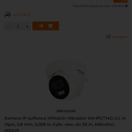
(Android, iOS)
Poprzednia najniższa cena: 344,40 zł
• Dostęp przez chmurę P2P
• Stopień ochrony: IP67
od 11,00 zł
• Zasilanie DC 12 V lub PoE (802.3af)
Dostępny
Kamera IP sufitowa HiWatch Hikvision SM-IPCT14G-LU (4
Mpix, 2,8 mm, 0,005 lx, hybr. ośw. do 30 m, Mikrofon,
MD2.0)