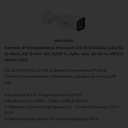
Kamera IP kompaktowa Hikvision DS-2CD1643G2-LIZU/SL
(4 Mpix, 2,8-12 mm MZ, 0,005 lx, hybr. ośw. do 50 m, MD2.0,
Alarm LED)
DS-2CD1643G2-LIZU/SL to kamera kompaktowa IP marki
Hikvision z oświetlaczem hybrydowym, należąca do serii EasyIP
Lite.
• Przetwornik 1/3" Progressive Scan CMOS
• Rozdzielczość 4 MPix - 2560 x 1440 @ 20 kl./s
• Obiektyw o zmiennej ogniskowej 2,8 - 12 mm Motozoom / 95,9 -
29,2°
• Oświetlacz hybrydowy: IR i światła białego do 50 m
• Kompresja H.265+/H.265/H.264+/H.264/MJPEG