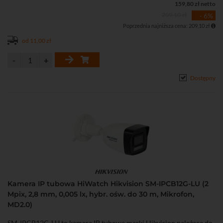
159,80 zł netto
• Aplikacja na komputer iVMS-4200 i smartfona Hik-Connect
209,10 zł
- 6%
(Android, iOS)
Poprzednia najniższa cena: 209,10 zł
• Dostęp przez chmurę P2P
• Stopień ochrony: IP67
od 11,00 zł
• Zasilanie DC 12 V lub PoE (802.3af)
Dostępny
Kamera IP tubowa HiWatch Hikvision SM-IPCB12G-LU (2
Mpix, 2,8 mm, 0,005 lx, hybr. ośw. do 30 m, Mikrofon,
MD2.0)
SM-IPCB12G-LU to kamera IP tubowa marki Hikvision należąca do