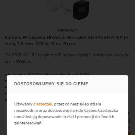
Kamera IP tubowa HiWatch Hikvision SM-IPCB14F-IRP (4
Mpix, 2,8 mm, 0,01 lx, IR do 20 m)
SM-IPCB14F-IRP to kamera IP tubowa marki Hikvision należąca do
serii HiWatch.
• Przetwornik 1/2,8" Progressive Scan CMOS
• Rozdzielczość 4 Mpix - 2560 x 1440 @ 20 kl./s
DOSTOSOWUJEMY SIĘ DO CIEBIE
• Obiektyw o stałej ogniskowej 2,8 mm / 104° z przysłoną F2,2
• Zasięgi DORI: D: 53 m, O: 21 m, R: 10 m, I: 5 m
• Równomierne oświetlenie w nocy dzięki technologii EXIR: IR do
Używamy
ciasteczek
, przez co nasz sklep działa
20 m
niezawodnie oraz dostosowuje się do Ciebie. Ciasteczka
• Kompresja H.265+/H.265/H.264+/H.264/
Kod: K03038
umożliwiają dopasowanie treści i promocji do Twoich
• Obsługa dwóch strumieni
346,00 zł
zainteresowań.
• Funkcje obrazu: AGC, 3D-DNR, DWDR, HLC, BLC
281,30 zł netto
• Aplikacja na komputer iVMS-4200 i smartfona Hik-Connect
356,70 zł
- 3%