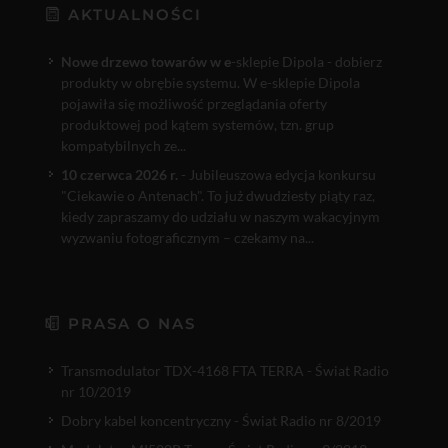
AKTUALNOŚCI
Nowe drzewo towarów w e
-sklepie Dipola - dobierz
produkty w obrębie systemu. W e-sklepie Dipola
pojawiła się możliwość przeglądania oferty
produktowej pod kątem systemów, tzn. grup
kompatybilnych ze...
10 czerwca 2026 r.
- Jubileuszowa edycja konkursu
"Ciekawie o Antenach". To już dwudziesty piąty raz,
kiedy zapraszamy do udziału w naszym wakacyjnym
wyzwaniu fotograficznym – czekamy na...
PRASA O NAS
Transmodulator TDX-4168 FTA TERRA - Świat Radio
nr 10/2019
Dobry kabel koncentryczny - Świat Radio nr 8/2019