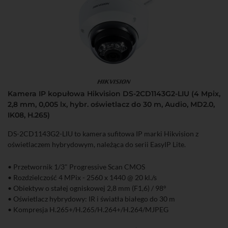
Kamera IP kopułowa Hikvision DS-2CD1143G2-LIU (4 Mpix,
2,8 mm, 0,005 lx, hybr. oświetlacz do 30 m, Audio, MD2.0,
IK08, H.265)
DS-2CD1143G2-LIU to kamera sufitowa IP marki Hikvision z
oświetlaczem hybrydowym, należąca do serii EasyIP Lite.
• Przetwornik 1/3" Progressive Scan CMOS
• Rozdzielczość 4 MPix - 2560 x 1440 @ 20 kl./s
• Obiektyw o stałej ogniskowej 2,8 mm (F1,6) / 98°
• Oświetlacz hybrydowy: IR i światła białego do 30 m
• Kompresja H.265+/H.265/H.264+/H.264/MJPEG
• Detekcja ruchu 2.0 (klasyfikacja obiektów: człowiek, pojazd)