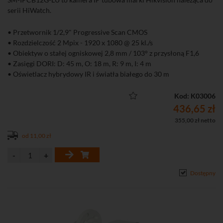
serii HiWatch.
• Przetwornik 1/2,9" Progressive Scan CMOS
• Rozdzielczość 2 Mpix - 1920 x 1080 @ 25 kl./s
• Obiektyw o stałej ogniskowej 2,8 mm / 103° z przysłoną F1,6
• Zasięgi DORI: D: 45 m, O: 18 m, R: 9 m, I: 4 m
• Oświetlacz hybrydowy IR i światła białego do 30 m
• Detekcja ruchu 2.0 (klasyfikacja obiektów człowiek, pojazd)
• Kompresja H.265+/H.265/H.264+/H.264/
Kod: K03006
• Obsługa dwóch strumieni
436,65 zł
• Funkcje obrazu: AGC, 3D-DNR, DWDR, HLC, BLC
355,00 zł netto
• Aplikacja na komputer iVMS-4200 i smartfona Hik-Connect
od 11,00 zł
(Android, iOS)
• Dostęp przez chmurę P2P
• Wbudowany mikrofon
• Stopień ochrony: IP67
Dostępny
• Zasilanie DC 12 V lub PoE (802.3af)