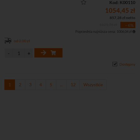
• Obsługa dwóch strumieni
Kod: K00110
• Funkcje obrazu: AGC, 3D-DNR, WDR(120dB), BLC, HLC
1054,45 zł
• Obszar zainteresowań ROI
857,28 zł netto
• Tryb korytarzowy
1121,76 zł
- 6%
• Aplikacja na komputer iVMS-4200 i smartfona Hik-Connect
Poprzednia najniższa cena: 1006,04 zł
(Andriod, iOS)
• Dostęp przez chmurę P2P
od 0,00 zł
• Wbudowany mikrofon
• Stopień ochrony: IP67, IK08
• Zasilanie DC 12 V lub PoE (802.3af)
Dostępny
1
2
3
4
5
...
12
Wszystkie