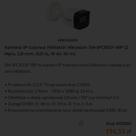
Kamera IP tubowa HiWatch Hikvision SM-IPCB12F-IRP (2
Mpix, 2,8 mm, 0,01 lx, IR do 20 m)
SM-IPCB12F-IRP to kamera IP tubowa marki Hikvision należąca do
serii HiWatch.
• Przetwornik 1/2,9" Progressive Scan CMOS
• Rozdzielczość 2 Mpix - 1920 x 1080 @ 25 kl./s
• Obiektyw o stałej ogniskowej 2,8 mm / 94° z przysłoną F2,2
• Zasięgi DORI: D: 48 m, O: 19 m, R: 9 m, I: 4 m
• Równomierne oświetlenie w nocy dzięki technologii EXIR: IR do
20 m
• Kompresja H.265+/H.265/H.264+/H.264
Kod: K03005
• Obsługa dwóch strumieni
196,55 zł
• Funkcje obrazu: AGC, 3D-DNR, DWDR, HLC, BLC