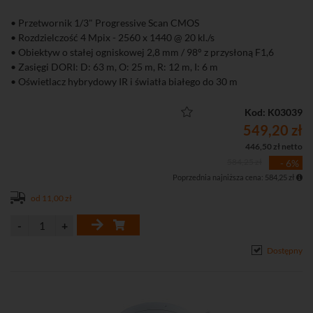
• Przetwornik 1/3" Progressive Scan CMOS
• Rozdzielczość 4 Mpix - 2560 x 1440 @ 20 kl./s
• Obiektyw o stałej ogniskowej 2,8 mm / 98° z przysłoną F1,6
• Zasięgi DORI: D: 63 m, O: 25 m, R: 12 m, I: 6 m
• Oświetlacz hybrydowy IR i światła białego do 30 m
• Detekcja ruchu 2.0 (klasyfikacja obiektów człowiek, pojazd)
• Kompresja H.265+/H.265/H.264+/H.264/
Kod: K03039
• Obsługa dwóch strumieni
549,20 zł
• Funkcje obrazu: AGC, 3D-DNR, DWDR, HLC, BLC
446,50 zł netto
• Aplikacja na komputer iVMS-4200 i smartfona Hik-Connect
584,25 zł
- 6%
(Android, iOS)
Poprzednia najniższa cena: 584,25 zł
• Dostęp przez chmurę P2P
• Wbudowany mikrofon
od 11,00 zł
• Stopień ochrony: IP67
• Zasilanie DC 12 V lub PoE (802.3af)
Dostępny