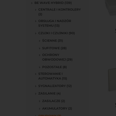
BE WAVE HYBRID (139)
CENTRALE I KONTROLERY
(2)
OBSŁUGA I NADZÓR
SYSTEMU (13)
Do kos
CZUJKI I CZUJNIKI (90)
ŚCIENNE (31)
SUFITOWE (28)
OCHRONY
OBWODOWEJ (29)
POZOSTAŁE (8)
STEROWANIE I
AUTOMATYKA (15)
SYGNALIZATORY (12)
ZASILANIE (4)
ZASILACZE (2)
Do kos
AKUMULATORY (2)
OBUDOWY (3)