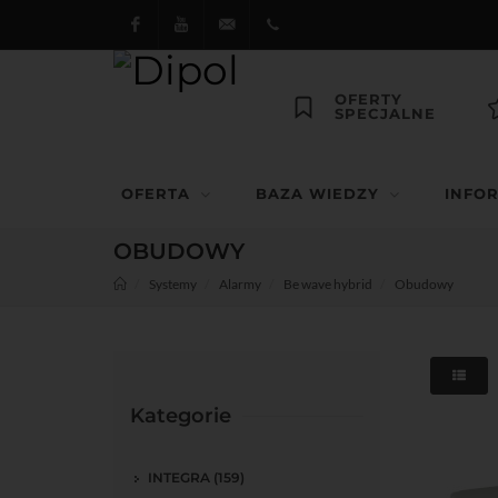
Facebook
Youtube
dipol@dipol.com.pl
+48
OFERTY
SPECJALNE
12
644
OFERTA
BAZA WIEDZY
INFO
29 13
OBUDOWY
Systemy
Alarmy
Be wave hybrid
Obudowy
Kategorie
INTEGRA (159)