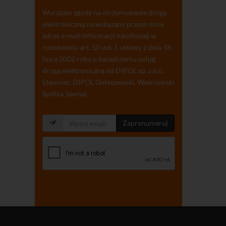
Wyrażam zgodę na otrzymywanie drogą
elektroniczną na wskazany przeze mnie
adres e-mail informacji handlowej w
rozumieniu art. 10 ust. 1 ustawy z dnia 18
lipca 2002 roku o świadczeniu usług
drogą elektroniczną od DIPOL sp. z o.o.
(dawniej: DIPOL Gołaszewski, Waśniowski
Spółka Jawna)
Zaprenumeruj