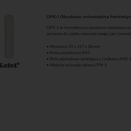
OPX-1 Obudowa uniwersalna hermety
OPX-1 to hermetyczna obudowa natynkowa p
zarówno do użytku wewnętrznego, jak i zewnęt
• Wymiary: 29 x 157 x 28 mm
• Klasa szczelności IP65
• Styk sabotażowy działający z czujkami AXD-
• Wyjście na sondę zalania FPX-1
zyka
Podgląd