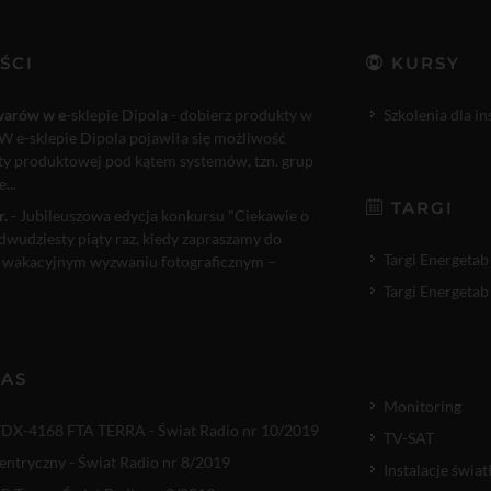
ŚCI
KURSY
warów w e
-sklepie Dipola - dobierz produkty w
Szkolenia dla i
W e-sklepie Dipola pojawiła się możliwość
rty produktowej pod kątem systemów, tzn. grup
...
TARGI
r.
- Jubileuszowa edycja konkursu "Ciekawie o
 dwudziesty piąty raz, kiedy zapraszamy do
Targi Energetab
 wakacyjnym wyzwaniu fotograficznym –
Targi Energetab
NAS
Monitoring
TDX-4168 FTA TERRA - Świat Radio nr 10/2019
TV-SAT
entryczny - Świat Radio nr 8/2019
Instalacje świ