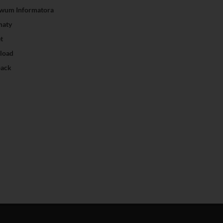
wum Informatora
maty
t
load
ack