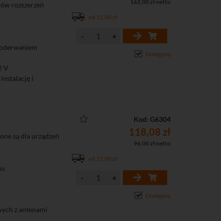
162,00 zł netto
ów rozszerzeń
od 11,00 zł
i oderwaniem
Dostępny
2 V
nstalację i
wych z antenami
Kod: G6304
118,08 zł
one są dla urządzeń
96,00 zł netto
od 11,00 zł
nu
Dostępny
wych z antenami