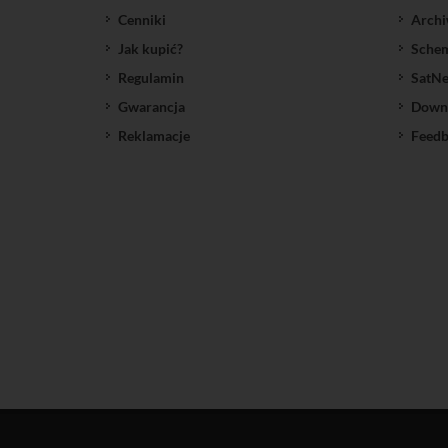
Cenniki
Archi
Jak kupić?
Sche
Regulamin
SatNe
Gwarancja
Down
Reklamacje
Feedb