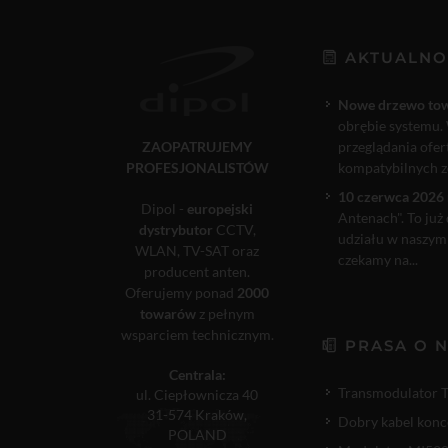
AKTUALNO
Nowe drzewo to
obrębie systemu. 
ZAOPATRUJEMY
przeglądania ofe
PROFESJONALISTÓW
kompatybilnych ze
10 czerwca 2026 
Dipol -
europejski
Antenach". To już
dystrybutor
CCTV,
udziału w naszym
WLAN, TV-SAT oraz
czekamy na...
producent anten.
Oferujemy ponad
2000
towarów
z pełnym
wsparciem technicznym.
PRASA O 
Centrala:
Transmodulator 
ul. Ciepłownicza 40
31-574 Kraków,
Dobry kabel konc
POLAND