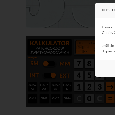
DOSTO
Używa
Ciebie.
Jeśli si
dopaso