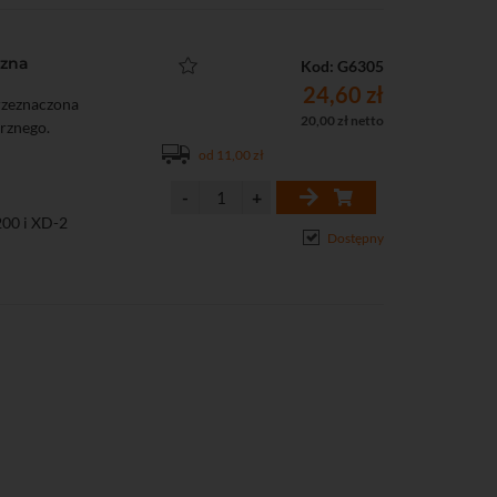
czna
Kod: G6305
24,60 zł
rzeznaczona
20,00 zł netto
rznego.
od 11,00 zł
200 i XD-2
Dostępny