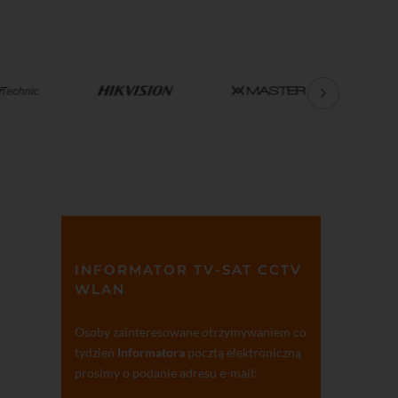
INFORMATOR TV-SAT CCTV
WLAN
Osoby zainteresowane otrzymywaniem co
tydzień
Informatora
pocztą elektroniczną
prosimy o podanie adresu e-mail: