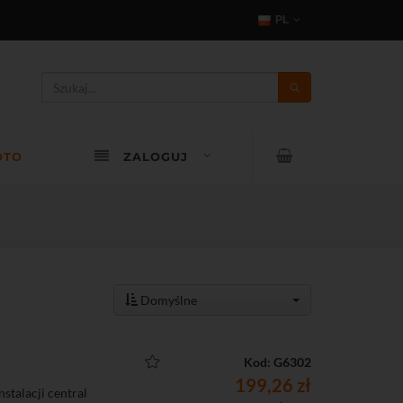
PL
OTO
ZALOGUJ
Domyślne
Kod: G6302
199,26 zł
talacji central