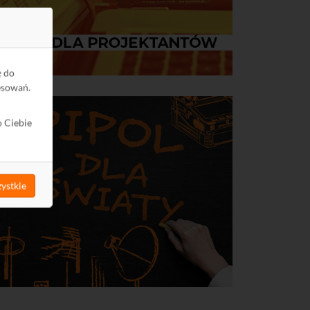
ę do
esowań.
o Ciebie
ystkie