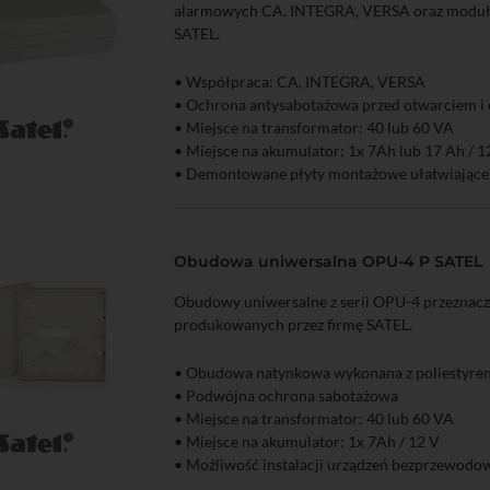
alarmowych CA, INTEGRA, VERSA oraz moduł
SATEL.
• Współpraca: CA, INTEGRA, VERSA
• Ochrona antysabotażowa przed otwarciem 
• Miejsce na transformator: 40 lub 60 VA
zyka
Podgląd
• Miejsce na akumulator: 1x 7Ah lub 17 Ah / 1
• Demontowane płyty montażowe ułatwiające i
konserwację systemu
• Możliwość instalacji urządzeń bezprzewodo
wewnątrz obudowy
Obudowa uniwersalna OPU-4 P SATEL
Obudowy uniwersalne z serii OPU-4 przeznacz
produkowanych przez firmę SATEL.
• Obudowa natynkowa wykonana z poliestyre
• Podwójna ochrona sabotażowa
• Miejsce na transformator: 40 lub 60 VA
• Miejsce na akumulator: 1x 7Ah / 12 V
zyka
Podgląd
• Możliwość instalacji urządzeń bezprzewodo
wewnątrz obudowy