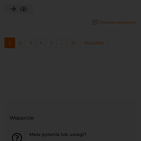
• Pobór prądu (płyta): max. 400 mA
• Parametry linii: NO, NC, EOL, 2EOL/NO, 2EOL/NC, 3EOL/NC,
3EOL/NO
Chwilowo niedostępny
• Komunikator telefoniczny (dialer)
1
2
3
4
5
...
27
Wszystkie
Wsparcie
Masz pytania lub uwagi?