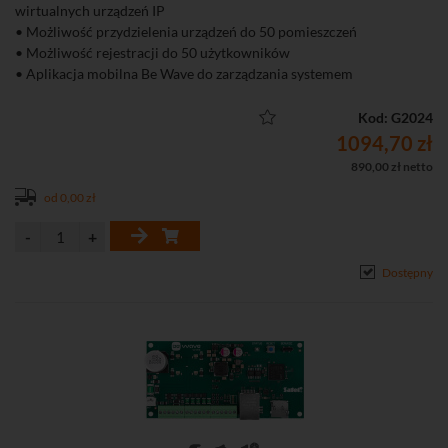
wirtualnych urządzeń IP
• Możliwość przydzielenia urządzeń do 50 pomieszczeń
• Możliwość rejestracji do 50 użytkowników
• Aplikacja mobilna Be Wave do zarządzania systemem
• Możliwość włączenia ochrony pełnej lub ochrony częściowej
• Do 100 scen i rutyn
Kod: G2024
• Powiadamianie typu "push" o zdarzeniach
1094,70 zł
890,00 zł netto
od 0,00 zł
Dostępny