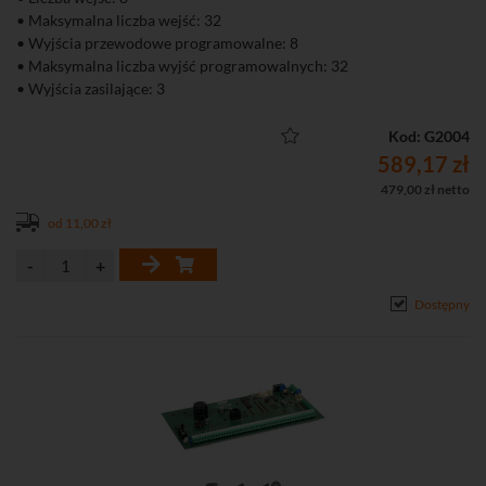
• Maksymalna liczba wejść: 32
• Wyjścia przewodowe programowalne: 8
• Maksymalna liczba wyjść programowalnych: 32
• Wyjścia zasilające: 3
• Timery: 28
• Pamięć zdarzeń: 439
Kod: G2004
• Maksymalna liczba użytkowników: 64
589,17 zł
• Strefy / Partycje: 16 / 4
479,00 zł netto
• Wydajność zasilacza: 1,2 A
od 11,00 zł
• Napięcie zasilania: 18 V / AC
• Pobór prądu (płyta): max. 234 mA
• Parametry linii: NO, NC, EOL, 2EOL / NO, 2EOL / NC
• Komunikator telefoniczny (dialer)
Dostępny