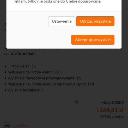
reklam, tylko nie będą one do Ciebie dopasowane.
Ustawienia
Odrzuć wszystkie
Płyta główna centrali INTEGRA 128 Plus 16...128 wejść
SATEL
Akceptuję wszystkie
INTEGRA 128 Plus to centrala alarmowa z serii Integra,
charakteryzująca się największymi możliwościami ze wszystkich
central firmy Satel.
• Liczba wejść: 16
• Maksymalna liczba wejść: 128
• Wyjścia przewodowe programowalne: 16
• Maksymalna liczba wyjść programowalnych: 128
• Wyjścia zasilające: 3
• Timery: 64
• Pamięć zdarzeń: 22527
Kod: G2009
• Maksymalna liczba użytkowników: 240
1164,81 zł
• Strefy / Partycje: 32 / 8
947,00 zł netto
• Wydajność zasilacza: 3 A
od 0,00 zł
• Napięcie zasilania: 20 V / AC