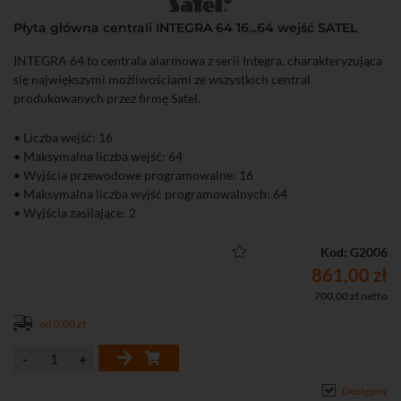
Płyta główna centrali INTEGRA 64 16...64 wejść SATEL
INTEGRA 64 to centrala alarmowa z serii Integra, charakteryzująca
się największymi możliwościami ze wszystkich central
produkowanych przez firmę Satel.
• Liczba wejść: 16
• Maksymalna liczba wejść: 64
• Wyjścia przewodowe programowalne: 16
• Maksymalna liczba wyjść programowalnych: 64
• Wyjścia zasilające: 2
• Timery: 64
• Pamięć zdarzeń: 5887
Kod: G2006
• Maksymalna liczba użytkowników: 192
861,00 zł
• Strefy / Partycje: 32 / 8
700,00 zł netto
• Wydajność zasilacza: 3 A
od 0,00 zł
• Napięcie zasilania: 20 V / AC
• Pobór prądu (płyta): max. 237 mA
• Parametry linii: NO, NC, EOL, 2EOL / NO, 2EOL / NC
• Komunikator telefoniczny (dialer)
Dostępny