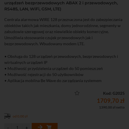
urządzeń bezprzewodowych ABAX 2 i przewodowych,
RS485, LAN, WiFi, GSM, LTE)
Centrala alarmowa WIRE 128 przeznaczona jest do zabezpieczania
obiektów takich jak mieszkania, domy jednorodzinne, segmenty w
zabudowie szeregowej oraz niewielkie obiekty komercyjne.
Umożliwia stosowanie czujek przewodowych jak i
bezprzewodowych. Wbudowany modem LTE.
• Obsługa do 128 urządzeń przewodowych, bezprzewodowych i
wirtualnych urządzeń IP
• Możliwość przydzielenia urządzeń do 50 pomieszczeń
• Możliwość rejestracji do 50 użytkowników
• Aplikacja mobilna Be Wave do zarządzania systemem
• Możliwość włączenia ochrony pełnej lub ochrony częściowej
• Do 100 scen i rutyn
Kod: G2025
• Powiadamianie typu "push" o zdarzeniach
1709,70 zł
• Modem LTE
1390,00 zł netto
od 0,00 zł