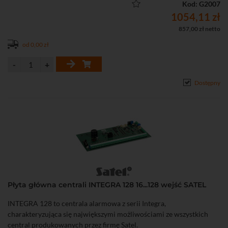
• Pamięć zdarzeń: 5631
Kod: G2007
• Maksymalna liczba użytkowników: 192
1054,11 zł
• Strefy / Partycje: 32 / 8
857,00 zł netto
• Wydajność zasilacza: 3 A
od 0,00 zł
• Napięcie zasilania: 20 V / AC
• Pobór prądu (płyta): max. 400 mA
• Parametry linii: NO, NC, EOL, 2EOL/NO, 2EOL/NC, 3EOL/NC,
3EOL/NO
Dostępny
• Komunikator telefoniczny (dialer)
Płyta główna centrali INTEGRA 128 16...128 wejść SATEL
INTEGRA 128 to centrala alarmowa z serii Integra,
charakteryzująca się największymi możliwościami ze wszystkich
central produkowanych przez firmę Satel.