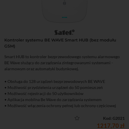
Kontroler systemu BE WAVE Smart HUB (bez modułu
GSM)
Smart HUB to kontroler bezprzewodowego systemu alarmowego
BE Wave służący do zarządzania zintegrowanymi systemami -
alarmowym oraz automatyki budynkowej.
• Obsługa do 128 urządzeń bezprzewodowych BE WAVE
• Możliwość przydzielenia urządzeń do 50 pomieszczeń
• Możliwość rejestracji do 50 użytkowników
• Aplikacja mobilna Be Wave do zarządzania systemem
• Możliwość włączenia ochrony pełnej lub ochrony częściowej
• Do 100 scen i rutyn
• Powiadamianie typu "push" o zdarzeniach
Kod: G2021
1217,70 zł