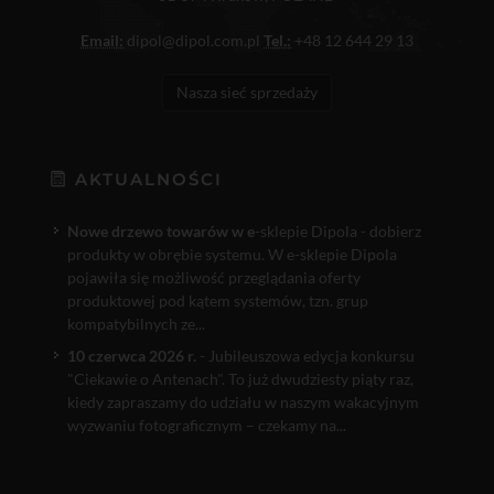
Email:
dipol@dipol.com.pl
Tel.:
+48 12 644 29 13
Nasza sieć sprzedaży
AKTUALNOŚCI
Nowe drzewo towarów w e
-sklepie Dipola - dobierz
produkty w obrębie systemu. W e-sklepie Dipola
pojawiła się możliwość przeglądania oferty
produktowej pod kątem systemów, tzn. grup
kompatybilnych ze...
10 czerwca 2026 r.
- Jubileuszowa edycja konkursu
"Ciekawie o Antenach". To już dwudziesty piąty raz,
kiedy zapraszamy do udziału w naszym wakacyjnym
wyzwaniu fotograficznym – czekamy na...