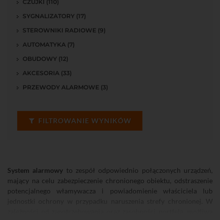
CZUJKI (110)
SYGNALIZATORY (17)
STEROWNIKI RADIOWE (9)
AUTOMATYKA (7)
OBUDOWY (12)
AKCESORIA (33)
PRZEWODY ALARMOWE (3)
FILTROWANIE WYNIKÓW
System alarmowy
to zespół odpowiednio połączonych urządzeń,
mający na celu zabezpieczenie chronionego obiektu, odstraszenie
potencjalnego włamywacza i powiadomienie właściciela lub
jednostki ochrony w przypadku naruszenia strefy chronionej. W
zależności od zapotrzebowania oraz zasobności portfela, możliwa