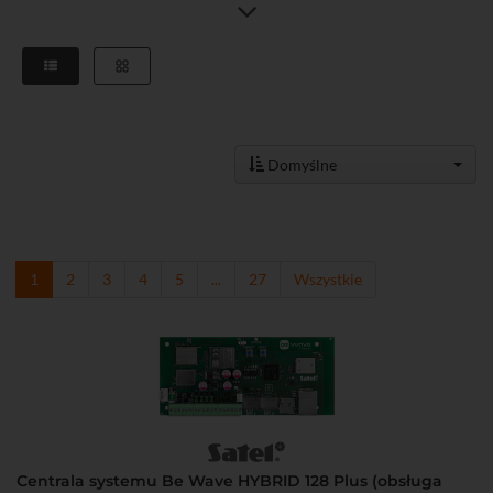
jest realizacja prostego
systemu alarmowego
, który może okazać się
w zupełności wystarczający do zabezpieczenia domu lub bardziej
zaawansowanego, który oprócz podstawowych funkcji znacznie
poprawi komfort życia jego użytkowników.
W skład systemu alarmowego wchodzą -
centrala alarmowa
,
manipulatory
,
czujki ruchu
i
czujki obwodowe
,
ekspandery
,
moduły powiadamiania
oraz
sygnalizatory
.
Domyślne
1
2
3
4
5
...
27
Wszystkie
Centrala systemu Be Wave HYBRID 128 Plus (obsługa