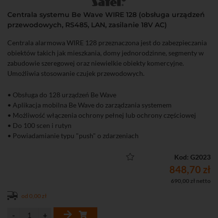
Centrala systemu Be Wave WIRE 128 (obsługa urządzeń
przewodowych, RS485, LAN, zasilanie 18V AC)
Centrala alarmowa WIRE 128 przeznaczona jest do zabezpieczania
obiektów takich jak mieszkania, domy jednorodzinne, segmenty w
zabudowie szeregowej oraz niewielkie obiekty komercyjne.
Umożliwia stosowanie czujek przewodowych.
• Obsługa do 128 urządzeń Be Wave
• Aplikacja mobilna Be Wave do zarządzania systemem
• Możliwość włączenia ochrony pełnej lub ochrony częściowej
• Do 100 scen i rutyn
• Powiadamianie typu "push" o zdarzeniach
• Do 32 urządzeń na magistrali SATEL BUS
Kod: G2023
848,70 zł
690,00 zł netto
od 0,00 zł