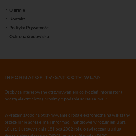
O firmie
Kontakt
Polityka Prywatności
Ochrona środowiska
INFORMATOR TV-SAT CCTV WLAN
Osoby zainteresowane otrzymywaniem co tydzień
Informatora
pocztą elektroniczną prosimy o podanie adresu e-mail:
Wyrażam zgodę na otrzymywanie drogą elektroniczną na wskazany
przeze mnie adres e-mail informacji handlowej w rozumieniu art.
10 ust. 1 ustawy z dnia 18 lipca 2002 roku o świadczeniu usług
drogą elektroniczną od DIPOL sp. z o.o. (dawniej: DIPOL