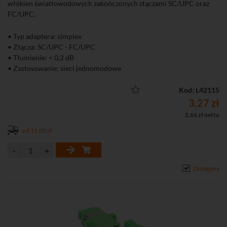
włókien światłowodowych zakończonych złączami SC/UPC oraz
FC/UPC.
• Typ adaptera: simplex
• Złącza: SC/UPC - FC/UPC
• Tłumienie: < 0,2 dB
• Zastosowanie: sieci jednomodowe
Kod: L42115
3,27 zł
2,66 zł netto
od 11,00 zł
Dostępny