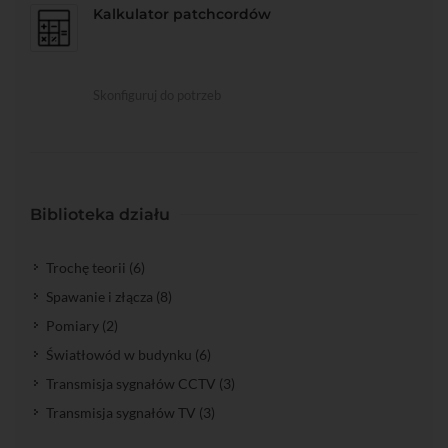
Kalkulator patchcordów
Skonfiguruj do potrzeb
Biblioteka działu
Trochę teorii (6)
Spawanie i złącza (8)
Pomiary (2)
Światłowód w budynku (6)
Transmisja sygnałów CCTV (3)
Transmisja sygnałów TV (3)