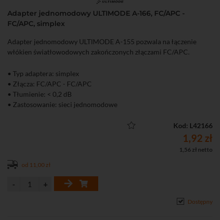
Adapter jednomodowy ULTIMODE A-166, FC/APC -
FC/APC, simplex
Adapter jednomodowy ULTIMODE A-155 pozwala na łączenie
włókien światłowodowych zakończonych złączami FC/APC.
• Typ adaptera: simplex
• Złącza: FC/APC - FC/APC
• Tłumienie: < 0,2 dB
• Zastosowanie: sieci jednomodowe
Kod: L42166
1,92 zł
1,56 zł netto
od 11,00 zł
Dostępny