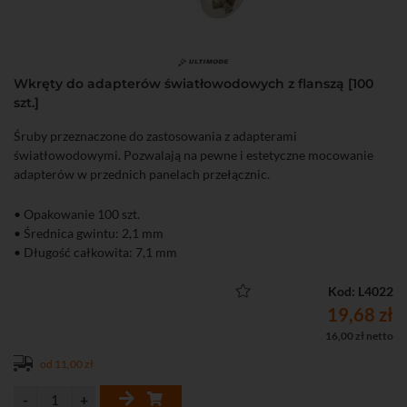
Wkręty do adapterów światłowodowych z flanszą [100
szt.]
Śruby przeznaczone do zastosowania z adapterami
światłowodowymi. Pozwalają na pewne i estetyczne mocowanie
adapterów w przednich panelach przełącznic.
• Opakowanie 100 szt.
• Średnica gwintu: 2,1 mm
• Długość całkowita: 7,1 mm
Kod: L4022
19,68 zł
16,00 zł netto
od 11,00 zł