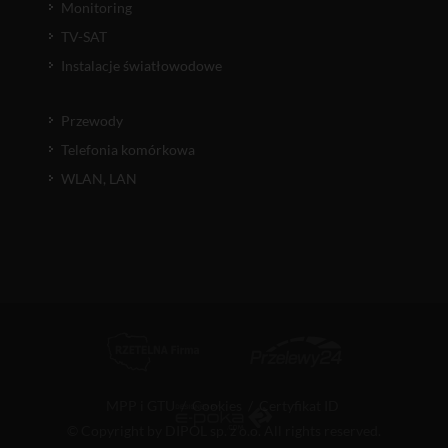
Monitoring
TV-SAT
Instalacje światłowodowe
Przewody
Telefonia komórkowa
WLAN, LAN
MPP i GTU
/
Cookies
/
Certyfikat ID
© Copyright by DIPOL sp. z o.o. All rights reserved.