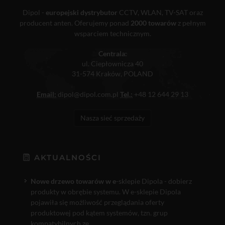
Dipol -
europejski dystrybutor
CCTV, WLAN, TV-SAT oraz
producent anten. Oferujemy ponad
2000 towarów
z pełnym
wsparciem technicznym.
Centrala:
ul. Ciepłownicza 40
31-574 Kraków, POLAND
Email:
dipol@dipol.com.pl
Tel.:
+48 12 644 29 13
Nasza sieć sprzedaży
AKTUALNOŚCI
Nowe drzewo towarów w e
-sklepie Dipola - dobierz
produkty w obrębie systemu. W e-sklepie Dipola
pojawiła się możliwość przeglądania oferty
produktowej pod kątem systemów, tzn. grup
kompatybilnych ze...