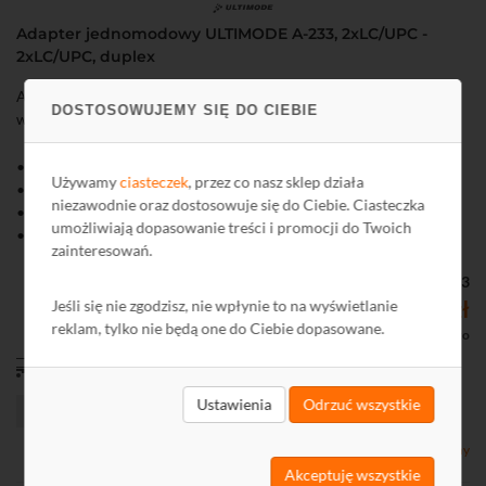
Adapter jednomodowy ULTIMODE A-233, 2xLC/UPC -
2xLC/UPC, duplex
Adapter jednomodowy ULTIMODE A-233 pozwala na łączenie
DOSTOSOWUJEMY SIĘ DO CIEBIE
włókien światłowodowych zakończonych złączami LC/UPC.
• Typ adaptera: duplex
Używamy
ciasteczek
, przez co nasz sklep działa
• Złącza: 2x LC/UPC - 2x LC/UPC
niezawodnie oraz dostosowuje się do Ciebie. Ciasteczka
• Tłumienie: < 0,2 dB
umożliwiają dopasowanie treści i promocji do Twoich
• Zastosowanie: sieci jednomodowe
zainteresowań.
Kod: L42233
2,71 zł
Jeśli się nie zgodzisz, nie wpłynie to na wyświetlanie
reklam, tylko nie będą one do Ciebie dopasowane.
2,20 zł netto
od 11,00 zł
Ustawienia
Odrzuć wszystkie
Dostępny
Akceptuję wszystkie