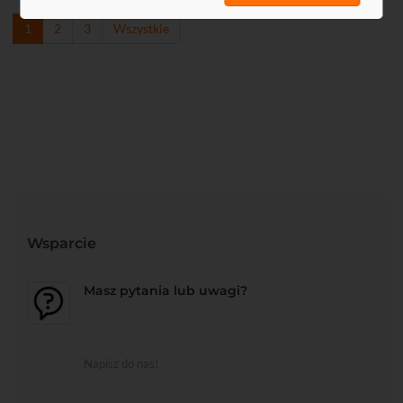
1
2
3
Wszystkie
Wsparcie
Masz pytania lub uwagi?
Napisz do nas!