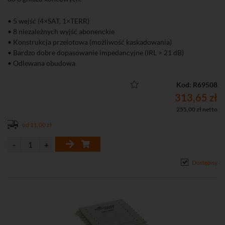
• 5 wejść (4×SAT, 1×TERR)
• 8 niezależnych wyjść abonenckie
• Konstrukcja przelotowa (możliwość kaskadowania)
• Bardzo dobre dopasowanie impedancyjne (IRL > 21 dB)
• Odlewana obudowa
Kod: R69508
313,65 zł
255,00 zł netto
od 11,00 zł
Dostępny