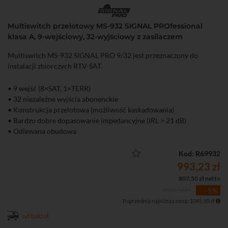
Multiswitch przelotowy MS-932 SIGNAL PROfessional
klasa A, 9-wejściowy, 32-wyjściowy z zasilaczem
Multiswitch MS-932 SIGNAL PRO 9/32 jest przeznaczony do
instalacji zbiorczych RTV-SAT.
• 9 wejść (8×SAT, 1×TERR)
• 32 niezależne wyjścia abonenckie
• Konstrukcja przelotowa (możliwość kaskadowania)
• Bardzo dobre dopasowanie impedancyjne (IRL > 21 dB)
• Odlewana obudowa
• W zestawie zewnętrzny zasilacz DC 20 V 2.5 A ze złączem F
• Sygnalizacja LED na wyjściach abonenckich – łatwa diagnostyka
Kod: R69932
instalacji
993,23 zł
• Zastosowanie w zbiorczych instalacjach RTV-SAT w budynkach
807,50 zł netto
wielorodzinnych
1045,50 zł
- 5%
• Klasa ekranowania A
Poprzednia najniższa cena: 1045,50 zł
• Zgodność z Rozporządzeniem MTBiGM
• 4 lata gwarancji potwierdzające znakomitą jakość wyrobu
od 0,00 zł