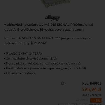
Multiswitch przelotowy MS-916 SIGNAL PROfessional
klasa A, 9-wejściowy, 16-wyjściowy z zasilaczem
Multiswitch MS-916 SIGNAL PRO 9/16 jest przeznaczony do
instalacji zbiorczych RTV-SAT.
• 9 wejść (8×SAT, 1×TERR)
• 16 niezależnych wyjść abonenckich
• Konstrukcja przelotowa (możliwość kaskadowania)
• Bardzo dobre dopasowanie impedancyjne (IRL > 21 dB)
• Odlewana obudowa
• W zestawie zewnętrzny zasilacz DC 20 V 2.5 A ze złączem F
• Sygnalizacja LED na wyjściach abonenckich – łatwa diagnostyka
Kod: R69916
instalacji
595,94 zł
• Zastosowanie w zbiorczych instalacjach RTV-SAT w budynkach
484,50 zł netto
wielorodzinnych
627,30 zł
- 5%
• Klasa ekranowania A