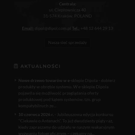
Centrala:
ul. Ciepłownicza 40
31-574 Kraków, POLAND
Email:
dipol@dipol.com.pl
Tel.:
+48 12 644 29 13
Nasza sieć sprzedaży
AKTUALNOŚCI
Nowe drzewo towarów w e
-sklepie Dipola - dobierz
produkty w obrębie systemu. W e-sklepie Dipola
pojawiła się możliwość przeglądania oferty
produktowej pod kątem systemów, tzn. grup
kompatybilnych ze...
10 czerwca 2026 r.
- Jubileuszowa edycja konkursu
"Ciekawie o Antenach". To już dwudziesty piąty raz,
kiedy zapraszamy do udziału w naszym wakacyjnym
wyzwaniu fotograficznym – czekamy na...