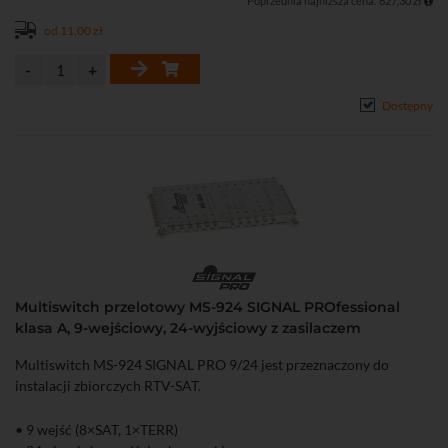
Poprzednia najniższa cena: 627,30 zł
• Zgodność z Rozporządzeniem MTBiGM
• 4 lata gwarancji potwierdzające znakomitą jakość wyrobu
od 11,00 zł
Dostępny
Multiswitch przelotowy MS-924 SIGNAL PROfessional
klasa A, 9-wejściowy, 24-wyjściowy z zasilaczem
Multiswitch MS-924 SIGNAL PRO 9/24 jest przeznaczony do
instalacji zbiorczych RTV-SAT.
• 9 wejść (8×SAT, 1×TERR)