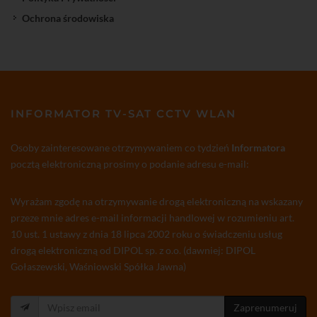
Ochrona środowiska
INFORMATOR TV-SAT CCTV WLAN
Osoby zainteresowane otrzymywaniem co tydzień
Informatora
pocztą elektroniczną prosimy o podanie adresu e-mail:
Wyrażam zgodę na otrzymywanie drogą elektroniczną na wskazany
przeze mnie adres e-mail informacji handlowej w rozumieniu art.
10 ust. 1 ustawy z dnia 18 lipca 2002 roku o świadczeniu usług
drogą elektroniczną od DIPOL sp. z o.o. (dawniej: DIPOL
Gołaszewski, Waśniowski Spółka Jawna)
Zaprenumeruj