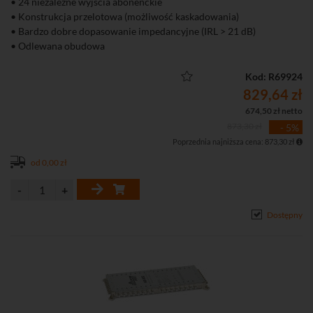
• 24 niezależne wyjścia abonenckie
• Konstrukcja przelotowa (możliwość kaskadowania)
• Bardzo dobre dopasowanie impedancyjne (IRL > 21 dB)
• Odlewana obudowa
• W zestawie zewnętrzny zasilacz DC 20 V 2.5 A ze złączem F
• Sygnalizacja LED na wyjściach abonenckich – łatwa diagnostyka
Kod: R69924
instalacji
829,64 zł
• Zastosowanie w zbiorczych instalacjach RTV-SAT w budynkach
674,50 zł netto
wielorodzinnych
873,30 zł
- 5%
• Klasa ekranowania A
Poprzednia najniższa cena: 873,30 zł
• Zgodność z Rozporządzeniem MTBiGM
• 4 lata gwarancji potwierdzające znakomitą jakość wyrobu
od 0,00 zł
Dostępny