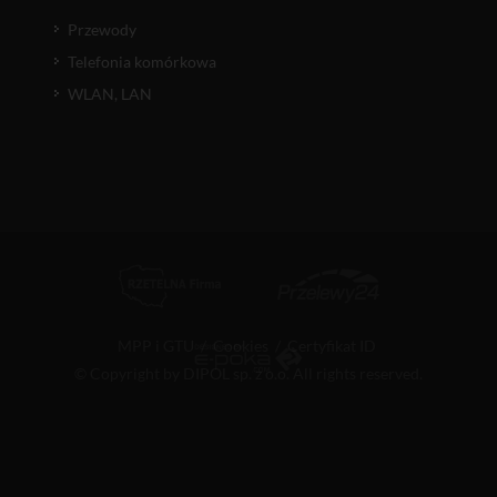
Przewody
Telefonia komórkowa
WLAN, LAN
MPP i GTU
/
Cookies
/
Certyfikat ID
© Copyright by DIPOL sp. z o.o. All rights reserved.