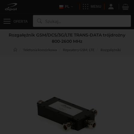
PL
MENU
OFERTA
Rozgałęźnik GSM/DCS/3G/LTE TRANS-DATA trójdrożny
800-2600 MHz
Telefonia komórkowa
Repeatery GSM, LTE
Rozgałęźniki