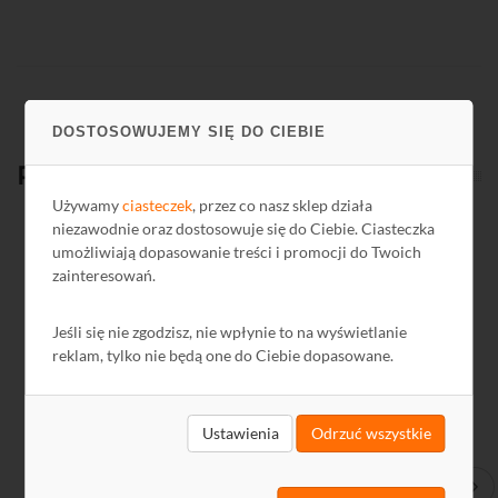
DOSTOSOWUJEMY SIĘ DO CIEBIE
Produkty
powiązane
Używamy
ciasteczek
, przez co nasz sklep działa
niezawodnie oraz dostosowuje się do Ciebie. Ciasteczka
umożliwiają dopasowanie treści i promocji do Twoich
Kod: A6765
Ko
zainteresowań.
Jeśli się nie zgodzisz, nie wpłynie to na wyświetlanie
reklam, tylko nie będą one do Ciebie dopasowane.
Ustawienia
Odrzuć wszystkie
Wzmacniacz (repeater) SIGNAL GSM-305 (bez zasilacza)
Wzm