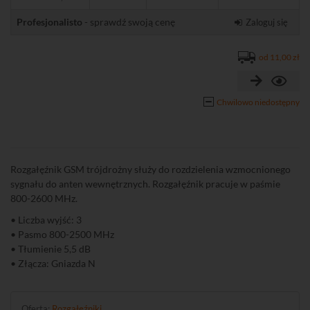
Profesjonalisto
- sprawdź swoją cenę
Zaloguj się
od 11,00 zł
Chwilowo niedostępny
Rozgałęźnik GSM trójdrożny służy do rozdzielenia wzmocnionego
sygnału do anten wewnętrznych. Rozgałęźnik pracuje w paśmie
800-2600 MHz.
• Liczba wyjść: 3
• Pasmo 800-2500 MHz
• Tłumienie 5,5 dB
• Złącza: Gniazda N
Oferta:
Rozgałęźniki