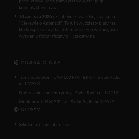
produktowej pod kątem systemów, tzn. grup
kompatybilnych ze...
10 czerwca 2026 r.
- Jubileuszowa edycja konkursu
"Ciekawie o Antenach". To już dwudziesty piąty raz,
kiedy zapraszamy do udziału w naszym wakacyjnym
wyzwaniu fotograficznym – czekamy na...
PRASA O NAS
Transmodulator TDX-4168 FTA TERRA - Świat Radio
nr 10/2019
Dobry kabel koncentryczny - Świat Radio nr 8/2019
Modulator MI520P Terra - Świat Radio nr 9/2019
KURSY
Szkolenia dla instalatorów