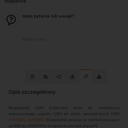
Wsparcie
Masz pytania lub uwagi?
Napisz do nas!
Opis szczegółowy
Rozgałęźnik GSM trójdrożny służy do rozdzielenia
wzmocnionego sygnału GSM do anten wewnętrznych GSM
A741001
,
A741002
. Rozgałęźnik pracuje w częstotliwościach
od 800 do 2500 MHz. Urządzenie posiada złącza N.