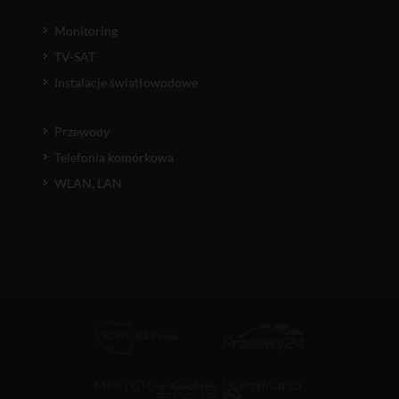
Monitoring
TV-SAT
Instalacje światłowodowe
Przewody
Telefonia komórkowa
WLAN, LAN
MPP i GTU
/
Cookies
/
Certyfikat ID