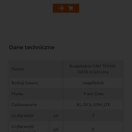
Dane techniczne
Rozgałęźnik GSM TRANS-
Nazwa
DATA trójdrożny
Rodzaj towaru
rozgałęźnik
Marka
Trans-Data
Zastosowanie
3G, DCS, GSM, LTE
Liczba wyjść
szt.
3
Liczba wyjść
szt.
0