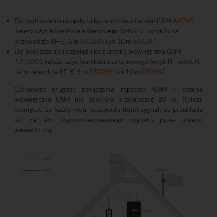
Do podłączenia rozgałęźnika ze wzmacniaczem GSM
A6765
należy użyć konektora antenowego (wtyk N - wtyk N na
przewodzie RF-5) 5 m
E83285
lub 10 m
E83287
.
Do podłączenia rozgałęźnika z anteną wewnętrzną GSM
A741001
należy użyć konektora antenowego (wtyk N - wtyk N
na przewodzie RF-5) 5 m
E83285
lub 10 m
E83287
.
Całkowita długość połączenia repeater GSM - antena
wewnętrzna GSM nie powinna przekraczać 20 m. Należy
pamiętać, że każdy metr przewodu tłumi sygnał, co przekłada
się na siłę wypromieniowanego sygnału przez antenę
wewnętrzną.
E83285
E83287
A741030
A6785
A6813