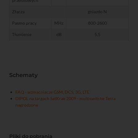
przelotowych
Złącza
gniazdo N
Pasmo pracy
MHz
800-2600
Tłumienie
dB
5,5
Schematy
FAQ - wzmacniacze GSM, DCS, 3G, LTE
DIPOL na targach SatKrak 2009 - multiswitche Terra
nagrodzone
Pliki do pobrania