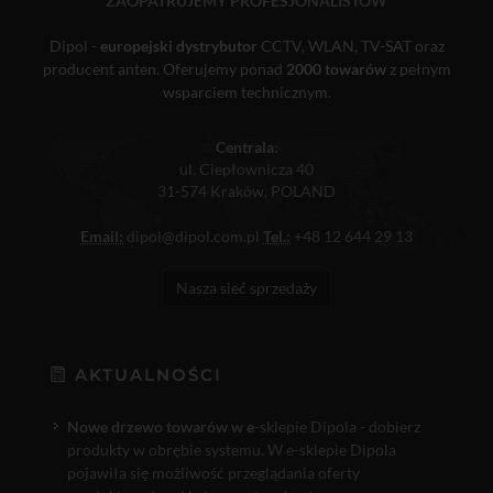
ZAOPATRUJEMY PROFESJONALISTÓW
Dipol -
europejski dystrybutor
CCTV, WLAN, TV-SAT oraz
producent anten. Oferujemy ponad
2000 towarów
z pełnym
wsparciem technicznym.
Centrala:
ul. Ciepłownicza 40
31-574 Kraków, POLAND
Email:
dipol@dipol.com.pl
Tel.:
+48 12 644 29 13
Nasza sieć sprzedaży
AKTUALNOŚCI
Nowe drzewo towarów w e
-sklepie Dipola - dobierz
produkty w obrębie systemu. W e-sklepie Dipola
pojawiła się możliwość przeglądania oferty