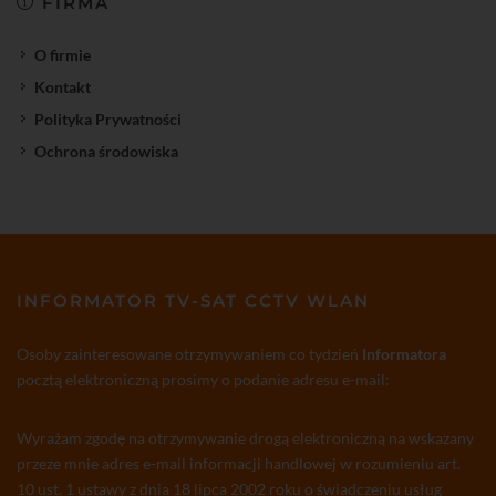
FIRMA
O firmie
Kontakt
Polityka Prywatności
Ochrona środowiska
INFORMATOR TV-SAT CCTV WLAN
Osoby zainteresowane otrzymywaniem co tydzień
Informatora
pocztą elektroniczną prosimy o podanie adresu e-mail:
Wyrażam zgodę na otrzymywanie drogą elektroniczną na wskazany
przeze mnie adres e-mail informacji handlowej w rozumieniu art.
10 ust. 1 ustawy z dnia 18 lipca 2002 roku o świadczeniu usług