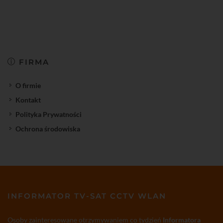
FIRMA
O firmie
Kontakt
Polityka Prywatności
Ochrona środowiska
INFORMATOR TV-SAT CCTV WLAN
Osoby zainteresowane otrzymywaniem co tydzień
Informatora