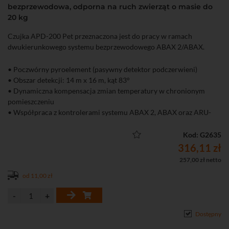
bezprzewodowa, odporna na ruch zwierząt o masie do
20 kg
Czujka APD-200 Pet przeznaczona jest do pracy w ramach
dwukierunkowego systemu bezprzewodowego ABAX 2/ABAX.
• Poczwórny pyroelement (pasywny detektor podczerwieni)
• Obszar detekcji: 14 m x 16 m, kąt 83°
• Dynamiczna kompensacja zmian temperatury w chronionym
pomieszczeniu
• Współpraca z kontrolerami systemu ABAX 2, ABAX oraz ARU-
100, ARU-200, INTEGRA 128-WRL
• Zasięg komunikacji radiowej w otwartej przestrzeni: ABAX 2 do
Kod: G2635
2000 m (z ACU-220), 1600 m (z ACU-280), ABAX do 500 m
316,11 zł
• Wbudowany czujnik temperatury (pomiar temperatury w zakresie
257,00 zł netto
od -10°C do 55°C)
od 11,00 zł
• Możliwość włączenia/wyłączenia kontroli strefy podejścia
• Wskaźnik LED sygnalizujący naruszenia w trybie testowym
• Funkcja odporności na ruch zwierząt domowych (do 20 kg)
• Ochrona sabotażowa przed otwarciem obudowy i oderwaniem od
Dostępny
podłoża