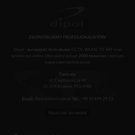
ZAOPATRUJEMY PROFESJONALISTÓW
Dipol -
europejski dystrybutor
CCTV, WLAN, TV-SAT oraz
producent anten. Oferujemy ponad
2000 towarów
z pełnym
wsparciem technicznym.
Centrala:
ul. Ciepłownicza 40
31-574 Kraków, POLAND
Email:
dipol@dipol.com.pl
Tel.:
+48 12 644 29 13
Nasza sieć sprzedaży