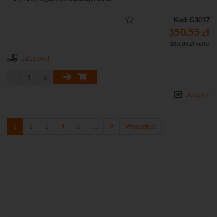
• Obszar detekcji: 20 m x 24 m (90°)
• Zalecana wysokość montażu: 2,4 m
Kod: G3017
• Wbudowane rezystory parametryczne
350,55 zł
• Diody LED do sygnalizacji: 7 kolorów
285,00 zł netto
• Aktywny antymasking z IR
od 11,00 zł
• 2 tryby pracy: podstawowy, zaawansowany
• Możliwość konfiguracji ustawień czujki przy pomocy pilota OPT-1
• Ochrona sabotażowa przed otwarciem obudowy i oderwaniem od
podłoża
Dostępny
• Rozłączna listwa zaciskowa
• Zgodność z normą EN50131, Grade 3
1
2
3
4
5
...
9
Wszystkie