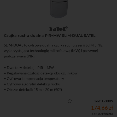
Czujka ruchu dualna PIR+MW SLIM-DUAL SATEL
SLIM-DUAL to cyfrowa dualna czujka ruchu z serii SLIM LINE,
wykorzystująca technologię mikrofalową (MW) i pasywnej
podczerwieni (PIR).
• Dwa tory detekcji: PIR + MW
• Regulowana czułość detekcji obu czujników
• Cyfrowa kompensacja temperatury
• Cyfrowy algorytm detekcji ruchu
• Obszar detekcji: 15 m x 20 m (90°)
• Zalecana wysokość montażu: 2,4 m
• Wbudowane rezystory parametryczne
Kod: G3009
• Dioda LED do sygnalizacji: 4 kolory
174,66 zł
• Ochrona sabotażowa przed otwarciem obudowy
142,00 zł netto
• Zgodność z normą EN50131, Grade 2