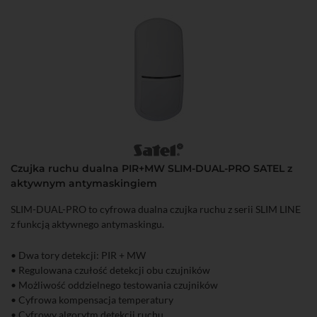
• Zgodność z normą EN50131, Grade 2
Czujka ruchu dualna PIR+MW SLIM-DUAL-PRO SATEL z
aktywnym antymaskingiem
SLIM-DUAL-PRO to cyfrowa dualna czujka ruchu z serii SLIM LINE
z funkcją aktywnego antymaskingu.
• Dwa tory detekcji: PIR + MW
• Regulowana czułość detekcji obu czujników
• Możliwość oddzielnego testowania czujników
• Cyfrowa kompensacja temperatury
• Cyfrowy algorytm detekcji ruchu