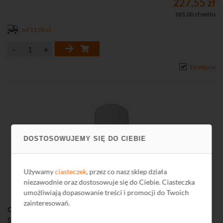
227,55 zł
• Funkcja oświetlenia realizowana przy pomocy diod LED
185,00 zł netto
• Diody LED do sygnalizacji: 7 kolorów
od 11,00 zł
• 4 tryby pracy: podstawowy, zaawansowany, PIR, MW
• Możliwość konfiguracji ustawień czujki przy pomocy pilota OPT-1
• Ochrona sabotażowa przed otwarciem obudowy i oderwaniem od
podłoża
Dostępny
• Rozłączna listwa zaciskowa
• Zgodność z normą EN50131, Grade 2
DOSTOSOWUJEMY SIĘ DO CIEBIE
Używamy
ciasteczek
, przez co nasz sklep działa
niezawodnie oraz dostosowuje się do Ciebie. Ciasteczka
umożliwiają dopasowanie treści i promocji do Twoich
zainteresowań.
Czujka ruchu dualna PIR+MW SLIM-DUAL-LUNA-PET
SATEL, odporna na zwierzęta do 20 kg