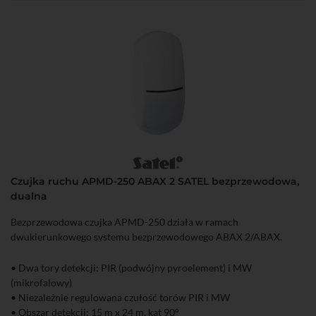
• Zasilanie: bateria CR123A
Czujka ruchu APMD-250 ABAX 2 SATEL bezprzewodowa,
dualna
Bezprzewodowa czujka APMD-250 działa w ramach
dwukierunkowego systemu bezprzewodowego ABAX 2/ABAX.
• Dwa tory detekcji: PIR (podwójny pyroelement) i MW
(mikrofalowy)
• Niezależnie regulowana czułość torów PIR i MW
• Obszar detekcji: 15 m x 24 m, kąt 90°