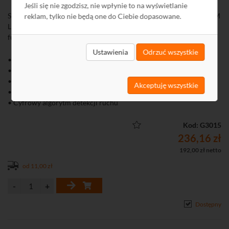
Jeśli się nie zgodzisz, nie wpłynie to na wyświetlanie
SLIM-DUAL-LUNA-PET to cyfrowa dualna czujka ruchu z serii SLIM
reklam, tylko nie będą one do Ciebie dopasowane.
LINE z funkcją odporności na ruch zwierząt o wadze do 20 kg oraz
funkcją oświetlenia.
Ustawienia
Odrzuć wszystkie
• Dwa tory detekcji: PIR + MW
• Regulowana czułość detekcji obu czujników
• Możliwość oddzielnego testowania czujników
Akceptuję wszystkie
• Cyfrowa kompensacja temperatury
• Cyfrowy algorytm detekcji ruchu
• Obszar detekcji: 12 m x 13 m (90°)
• Zalecana wysokość montażu: 2,4 m
Kod: G3015
• Odporność na ruch zwierząt o masie do 20 kg
236,16 zł
• Wbudowane rezystory parametryczne
192,00 zł netto
• Funkcja oświetlenia realizowana przy pomocy diod LED
od 11,00 zł
• Diody LED do sygnalizacji: 7 kolorów
• 4 tryby pracy: podstawowy, zaawansowany, PIR, MW
• Możliwość konfiguracji ustawień czujki przy pomocy pilota OPT-1
• Ochrona sabotażowa przed otwarciem obudowy i oderwaniem od
Dostępny
podłoża
• Rozłączna listwa zaciskowa