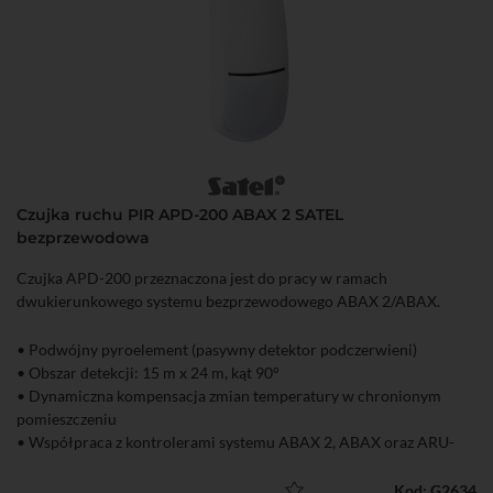
Czujka ruchu PIR APD-200 ABAX 2 SATEL
bezprzewodowa
Czujka APD-200 przeznaczona jest do pracy w ramach
dwukierunkowego systemu bezprzewodowego ABAX 2/ABAX.
• Podwójny pyroelement (pasywny detektor podczerwieni)
• Obszar detekcji: 15 m x 24 m, kąt 90°
• Dynamiczna kompensacja zmian temperatury w chronionym
pomieszczeniu
• Współpraca z kontrolerami systemu ABAX 2, ABAX oraz ARU-
100, ARU-200, INTEGRA 128-WRL
• Zasięg komunikacji radiowej w otwartej przestrzeni: ABAX 2 do
Kod: G2634