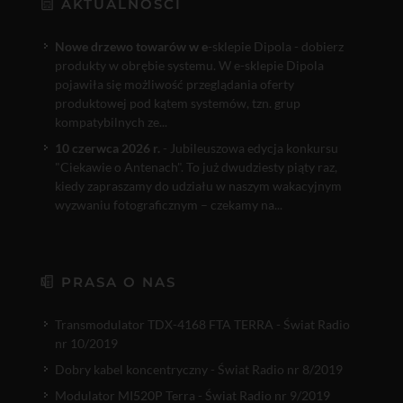
AKTUALNOŚCI
Nowe drzewo towarów w e
-sklepie Dipola - dobierz
produkty w obrębie systemu. W e-sklepie Dipola
pojawiła się możliwość przeglądania oferty
produktowej pod kątem systemów, tzn. grup
kompatybilnych ze...
10 czerwca 2026 r.
- Jubileuszowa edycja konkursu
"Ciekawie o Antenach". To już dwudziesty piąty raz,
kiedy zapraszamy do udziału w naszym wakacyjnym
wyzwaniu fotograficznym – czekamy na...
PRASA O NAS
Transmodulator TDX-4168 FTA TERRA - Świat Radio
nr 10/2019
Dobry kabel koncentryczny - Świat Radio nr 8/2019
Modulator MI520P Terra - Świat Radio nr 9/2019