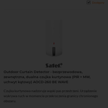
od -10°C do 55°C)
Dostępny
• Funkcja odporności na ruch zwierząt domowych (do 20 kg)
• Wskaźnik LED sygnalizujący naruszenia w trybie testowym
• Ochrona sabotażowa przed otwarciem obudowy i oderwaniem od
podłoża
• Zasilanie: bateria CR123A
Outdoor Curtain Detector - bezprzewodowa,
zewnętrzna, dualna czujka kurtynowa (PIR + MW,
uchwyt kątowy) AOCD-260 BE WAVE
Czujka kurtynowa nadzoruje wąski pas przestrzeni. Urządzenie
wykrywa ruch w momencie przekroczenia granicy chronionego
obszaru.