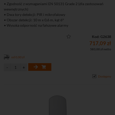
• Zgodność z wymaganiami EN 50131 Grade 2 (dla zastosowań
wewnętrznych)
• Dwa tory detekcji: PIR i mikrofalowy
• Obszar detekcji: 10 m x 0,6 m, kąt 6°
• Wysoka odporność na fałszywe alarmy
• Zaawansowana cyfrowa obróbka sygnału
Kod: G2638
717,09 zł
583,00 zł netto
od 0,00 zł
Dostępny