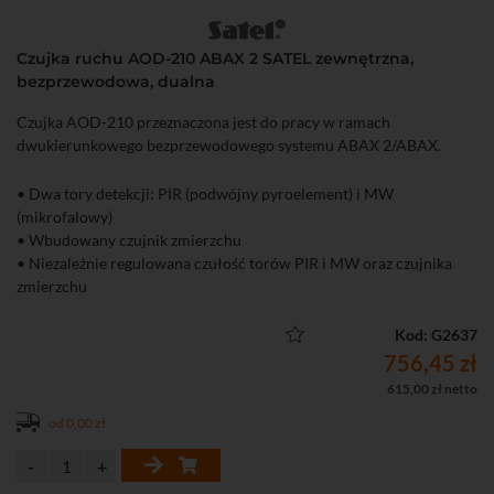
Czujka ruchu AOD-210 ABAX 2 SATEL zewnętrzna,
bezprzewodowa, dualna
Czujka AOD-210 przeznaczona jest do pracy w ramach
dwukierunkowego bezprzewodowego systemu ABAX 2/ABAX.
• Dwa tory detekcji: PIR (podwójny pyroelement) i MW
(mikrofalowy)
• Wbudowany czujnik zmierzchu
• Niezależnie regulowana czułość torów PIR i MW oraz czujnika
zmierzchu
• Obszar detekcji: 16 m x 16 m, kąt 90°
• Dynamiczna kompensacja zmian temperatury w chronionym
Kod: G2637
pomieszczeniu
756,45 zł
• Współpraca z kontrolerami systemu ABAX 2, ABAX oraz ARU-
615,00 zł netto
100, ARU-200, INTEGRA 128-WRL
od 0,00 zł
• Zasięg komunikacji radiowej w otwartej przestrzeni: ABAX 2 do
2000 m (z ACU-220), 1600 m (z ACU-280), ABAX do 500 m
• Wbudowany czujnik temperatury (pomiar temperatury w zakresie