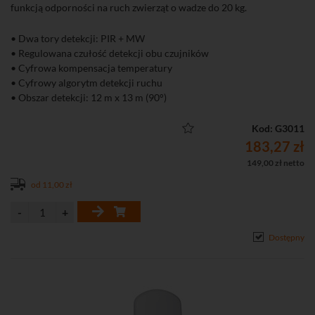
funkcją odporności na ruch zwierząt o wadze do 20 kg.
• Dwa tory detekcji: PIR + MW
• Regulowana czułość detekcji obu czujników
• Cyfrowa kompensacja temperatury
• Cyfrowy algorytm detekcji ruchu
• Obszar detekcji: 12 m x 13 m (90°)
• Zalecana wysokość montażu: 2,4 m
• Odporność na ruch zwierząt o masie do 20 kg
Kod: G3011
• Wbudowane rezystory parametryczne
183,27 zł
• Dioda LED do sygnalizacji: 4 kolory
149,00 zł netto
• Ochrona sabotażowa przed otwarciem obudowy
od 11,00 zł
• Zgodność z normą EN50131, Grade 2
Dostępny