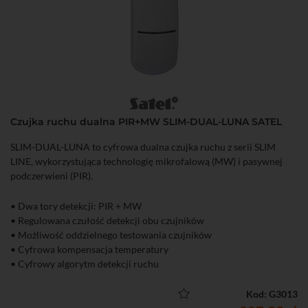
Czujka ruchu dualna PIR+MW SLIM-DUAL-LUNA SATEL
SLIM-DUAL-LUNA to cyfrowa dualna czujka ruchu z serii SLIM
LINE, wykorzystująca technologię mikrofalową (MW) i pasywnej
podczerwieni (PIR).
• Dwa tory detekcji: PIR + MW
• Regulowana czułość detekcji obu czujników
• Możliwość oddzielnego testowania czujników
• Cyfrowa kompensacja temperatury
• Cyfrowy algorytm detekcji ruchu
• Obszar detekcji: 20 m x 24 m (90°)
• Zalecana wysokość montażu: 2,4 m
Kod: G3013
• Wbudowane rezystory parametryczne