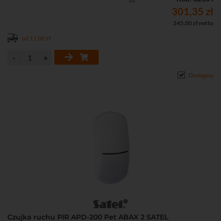
2000 m (z ACU-220), 1600 m (z ACU-280), ABAX do 500 m
301,35 zł
• Wbudowany czujnik temperatury (pomiar temperatury w zakresie
245,00 zł netto
od -10°C do 55°C)
od 11,00 zł
• Możliwość włączenia/wyłączenia kontroli strefy podejścia
• Wskaźnik LED sygnalizujący naruszenia w trybie testowym
• Ochrona sabotażowa przed otwarciem obudowy i oderwaniem od
podłoża
Dostępny
• Zasilanie: bateria CR123A 3V
Czujka ruchu PIR APD-200 Pet ABAX 2 SATEL