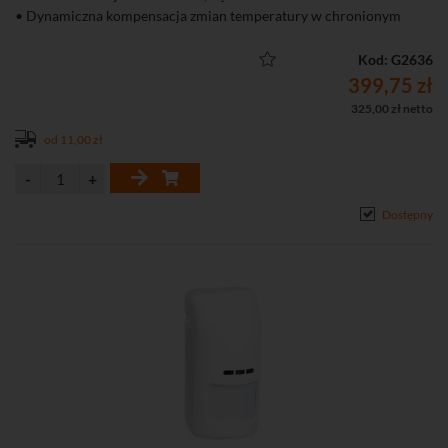
• Dynamiczna kompensacja zmian temperatury w chronionym
pomieszczeniu
• Współpraca z kontrolerami systemu ABAX 2, ABAX oraz ARU-
Kod: G2636
100, ARU-200, INTEGRA 128-WRL
399,75 zł
• Zasięg komunikacji radiowej w otwartej przestrzeni: ABAX 2 do
325,00 zł netto
2000 m (z ACU-220), 1600 m (z ACU-280), ABAX do 500 m
od 11,00 zł
• Wbudowany czujnik temperatury (pomiar temperatury w zakresie
od -10°C do 55°C)
• Wskaźnik LED sygnalizujący naruszenia w trybie testowym
• Ochrona sabotażowa przed otwarciem obudowy i oderwaniem od
Dostępny
podłoża
• Zasilanie: bateria CR123A