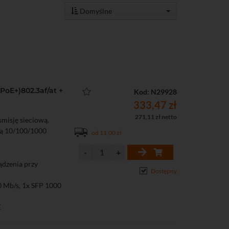
Domyślne
PoE+)802.3af/at +
Kod: N29928
333,47 zł
271,11 zł netto
misję sieciową.
ią 10/100/1000
od 11,00 zł
ządzenia przy
Dostępny
0 Mb/s, 1x SFP 1000
E
ów PoE