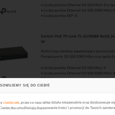
• Liczba portów Ethernet 10/100 Mb/s: 8 w ty
• Liczba portów Ethernet 10/100/1000 Mb/s: 
zyka
Podgląd
• Liczba portów SFP: 0
Switch PoE TP-Link TL-SG1008P 8xGE (4x
W
Switch typu desktop zapewniający płynną trans
Posiada porty 10/100/1000 Mb/s oraz zasila 4 
• Liczba portów Ethernet 10/100 Mb/s: 0
• Liczba portów Ethernet 10/100/1000 Mb/s: 
802.3af
zyka
Podgląd
• Liczba portów SFP: 0
SOWUJEMY SIĘ DO CIEBIE
my
ciasteczek
, przez co nasz sklep działa niezawodnie oraz dostosowuje si
Switch PoE TP-Link TL-SG1210MP 10xGE 
 Ciasteczka umożliwiają dopasowanie treści i promocji do Twoich zainter
802.3af/at