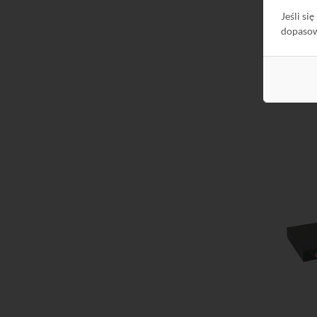
Jeśli si
dopaso
Do kos
Do kos