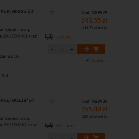
PoE) 802.3af/at
Kod: N29929
143,55 zł
116,71 zł netto
misję sieciową.
ą 10/100 Mb/s oraz
od 11,00 zł
dzenia przy
Dostępny
E
w PoE
PoE) 802.3af 57
Kod: N29930
155,30 zł
126,26 zł netto
misję sieciową.
ą 10/100 Mb/s oraz
od 11,00 zł