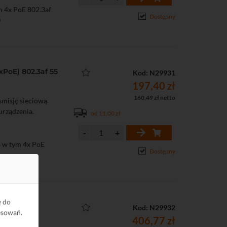
m 4x PoE 802.3af
Dostępny
0
PoE) 802.3af 55
Kod: N29931
197,40 zł
160,49 zł netto
misję sieciową.
urządzenia.
od 11,00 zł
8 w tym 4x PoE
Dostępny
ę do
(8xPoE)
Kod: N29932
esowań.
406,77 zł