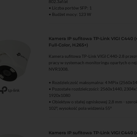
802.3af/at
• Liczba portów SFP: 1
• Budżet mocy: 123 W
Kamera IP sufitowa TP-Link VIGI C440 (
Full-Color, H.265+)
Kamera sufitowa TP-Link VIGI C440-2.8 przezn
pracy w systemach monitoringu opartych o rej
NVR1008.
• Rozdzielczość maksymalna: 4 MPix (2560x1
• Pozostałe rozdzielczości: 2560x1440, 2304
zyka
Podgląd
1920x1080
• Obiektyw o stałej ogniskowej 2,8 mm - szero
102°, wysokość pola widzenia 55°
• Kompresja H.265+/H.265/H.264+/H.264
• Funkcje obrazu: 3D-DNR, WDR, Smart IR
• Kamera Full-color (obraz w kolorze w nocy d
Kamera IP sufitowa TP-Link VIGI C440 
LED)