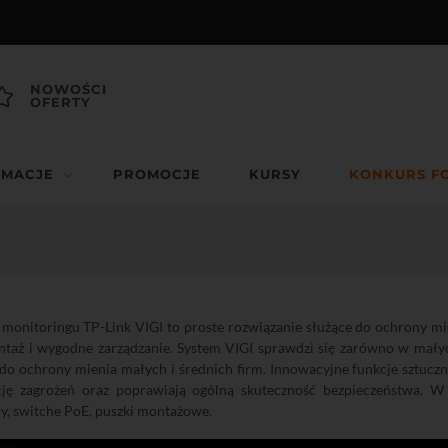
NOWOŚCI
OFERTY
RMACJE
PROMOCJE
KURSY
KONKURS F
monitoringu TP-Link VIGI to proste rozwiązanie służące do ochrony mi
taż i wygodne zarządzanie. System VIGI sprawdzi się zarówno w małych
do ochrony mienia małych i średnich firm. Innowacyjne funkcje sztucznej
ację zagrożeń oraz poprawiają ogólną skuteczność bezpieczeństwa. W
ry, switche PoE, puszki montażowe.