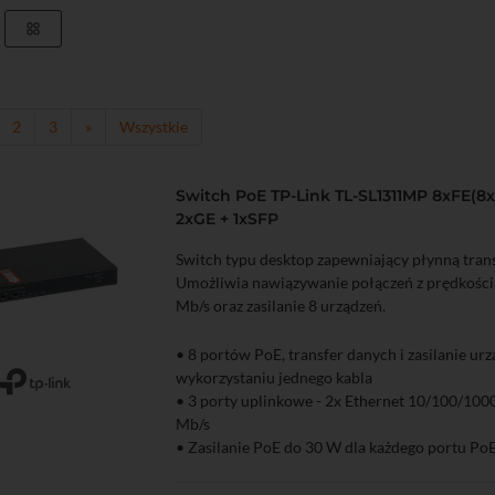
2
3
»
Wszystkie
Switch PoE TP-Link TL-SL1311MP 8xFE(8x
2xGE + 1xSFP
Switch typu desktop zapewniający płynną trans
Umożliwia nawiązywanie połączeń z prędkośc
Mb/s oraz zasilanie 8 urządzeń.
• 8 portów PoE, transfer danych i zasilanie ur
wykorzystaniu jednego kabla
zyka
Podgląd
• 3 porty uplinkowe - 2x Ethernet 10/100/100
Mb/s
• Zasilanie PoE do 30 W dla każdego portu Po
• Zasilanie PoE do 124 W dla wszystkich port