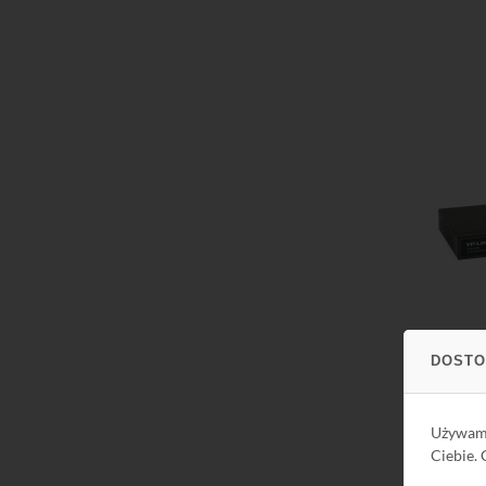
Do kos
Do kos
DOSTO
Używa
Ciebie.