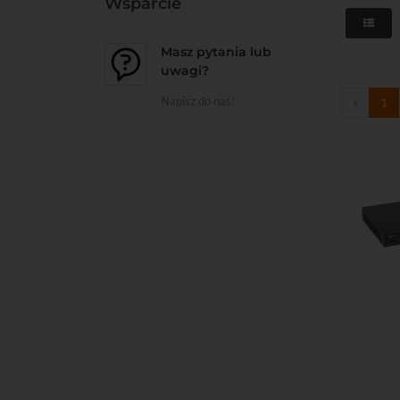
Wsparcie
Masz pytania lub
uwagi?
Napisz do nas!
«
1
Do kos