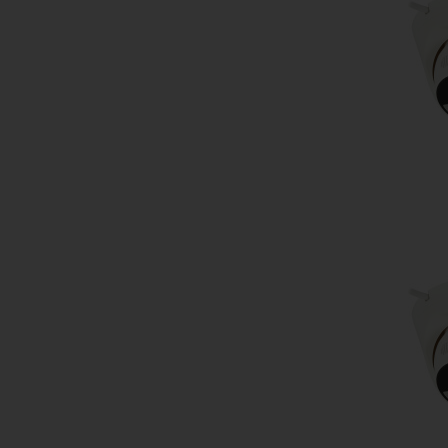
Do kos
Do kos