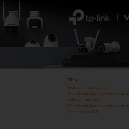
Filmy
Instalacja i konfiguracja
Zarządzanie kamerami przy pomo
aplikacji mobilnej
Zarządzanie kamerami przy pomo
rejestratora NVR