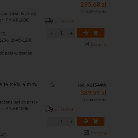
295,68 zł
240,39 zł netto
zona jest do pracy
do 256 GB)
tor IP NVR1008.
od 11,00 zł
440)
x1296, 2048x1280,
Dostępny
ść pola widzenia:
zięki oświetlaczowi
W (4 MPix, 4 mm,
Kod: K11544W
389,91 zł
317,00 zł netto
czona jest do pracy
do 256 GB)
tor IP NVR1008.
od 11,00 zł
Dostępny
440)