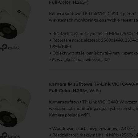
Full-Color, H.265+)
• Mechaniczny filtr podczerwieni
• Wbudowany mikrofon i głośnik
Kamera sufitowa TP-Link VIGI C440-4 przeznac
• Wbudowany slot na kartę pamięci microSD (
w systemach monitoringu opartych o rejestra
• Inteligentne wykrywanie zdarzeń
• Klasa szczelności obudowy IP40
• Rozdzielczość maksymalna: 4 MPix (2560x1
• Zasilanie DC 12 V lub PoE (802.3af)
• Pozostałe rozdzielczości: 2560x1440, 2304
1920x1080
zyka
Podgląd
• Obiektyw o stałej ogniskowej 4 mm - szeroko
79°, wysokość pola widzenia 43°
• Kompresja H.265+/H.265/H.264+/H.264
• Funkcje obrazu: 3D-DNR, WDR, Smart IR
• Kamera Full-color (obraz w kolorze w nocy d
Kamera IP sufitowa TP-Link VIGI C440-
LED)
Full-Color, H.265+, WiFi)
• Mechaniczny filtr podczerwieni
• Wbudowany mikrofon i głośnik
Kamera sufitowa TP-Link VIGI C440-W przezna
• Wbudowany slot na kartę pamięci microSD (
w systemach monitoringu opartych o rejestra
• Inteligentne wykrywanie zdarzeń
Kamera posiada WiFi.
• Klasa szczelności obudowy IP40
• Zasilanie DC 12 V lub PoE (802.3af)
• Wbudowana karta bezprzewodowa 2,4 GHz
• Rozdzielczość maksymalna: 4 MPix (2560x1
zyka
Podgląd