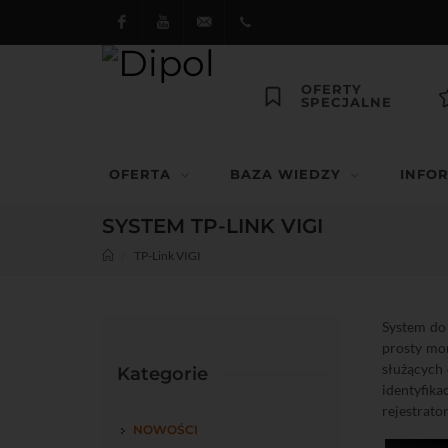
Facebook
Youtube
dipol@dipol.com.pl
+48
OFERTY
SPECJALNE
12
644
OFERTA
BAZA WIEDZY
INFO
29 13
SYSTEM TP-LINK VIGI
TP-Link VIGI
System do 
prosty mon
służących 
Kategorie
identyfik
rejestrato
NOWOŚCI