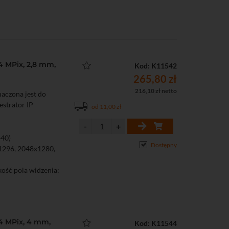
4 MPix, 2,8 mm,
Kod: K11542
265,80 zł
216,10 zł netto
aczona jest do
estrator IP
od 11,00 zł
440)
Dostępny
x1296, 2048x1280,
kość pola widzenia:
zięki oświetlaczowi
(4 MPix, 4 mm,
Kod: K11544