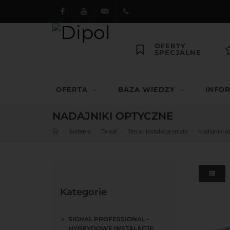
Facebook
Youtube
dipol@dipol.com.pl
+48
OFERTY
SPECJALNE
12
644
OFERTA
BAZA WIEDZY
INFO
29 13
NADAJNIKI OPTYCZNE
Systemy
Tv-sat
Terra - instalacje smatv
Nadajniki o
Kategorie
SIGNAL PROFESSIONAL -
HYBRYDOWE INSTALACJE