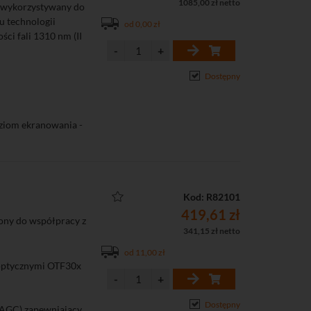
1085,00 zł netto
 wykorzystywany do
u technologii
od 0,00 zł
ści fali 1310 nm (II
Dostępny
ziom ekranowania -
tabilizująca poziom
e właściwą
Kod: R82101
419,61 zł
ny do współpracy z
341,15 zł netto
od 11,00 zł
 optycznymi OTF30x
Dostępny
(AGC) zapewniający