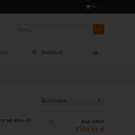
PL
OTO
ZALOGUJ
Domyślne
1 E 1x6 dBm FP
Kod: A3031
1334,55 zł