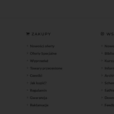
ZAKUPY
WS
Nowości oferty
Nowoś
Oferty Specjalne
Bibli
Wyprzedaż
Kursy
Towary przecenione
Infor
Cenniki
Archi
Jak kupić?
Sche
Regulamin
SatNe
Gwarancja
Down
Reklamacje
Feedb