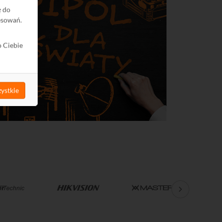
ę do
esowań.
o Ciebie
ystkie