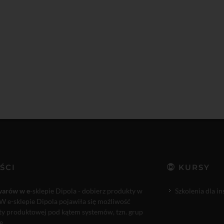
ŚCI
KURSY
warów w e
-sklepie Dipola - dobierz produkty w
Szkolenia dla i
W e-sklepie Dipola pojawiła się możliwość
rty produktowej pod kątem systemów, tzn. grup
...