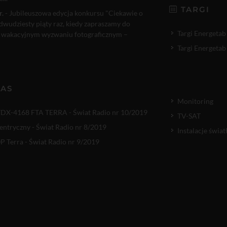
TARGI
r.
- Jubileuszowa edycja konkursu "Ciekawie o
 dwudziesty piąty raz, kiedy zapraszamy do
Targi Energetab
 wakacyjnym wyzwaniu fotograficznym –
Targi Energetab
NAS
Monitoring
TDX-4168 FTA TERRA - Świat Radio nr 10/2019
TV-SAT
entryczny - Świat Radio nr 8/2019
Instalacje świ
 Terra - Świat Radio nr 9/2019