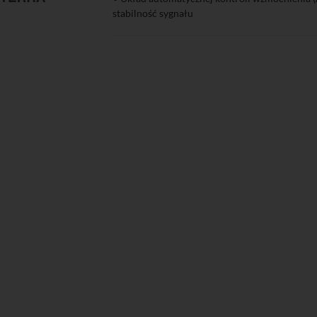
zyka
Podgląd
stabilność sygnału
• Wbudowany filtr LTE700
• Zdalne zasilanie DC
• Możliwość montażu na zewnątrz