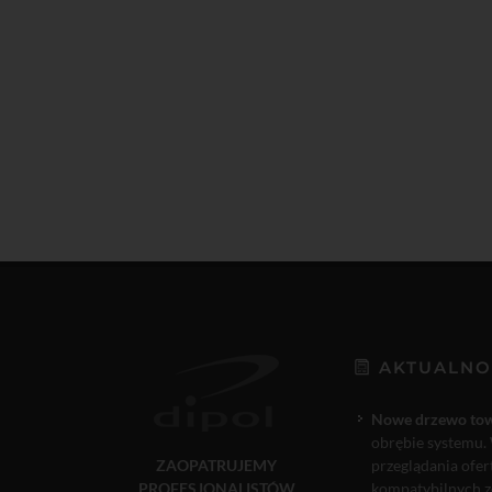
AKTUALNO
Nowe drzewo to
obrębie systemu. 
ZAOPATRUJEMY
przeglądania ofe
PROFESJONALISTÓW
kompatybilnych ze