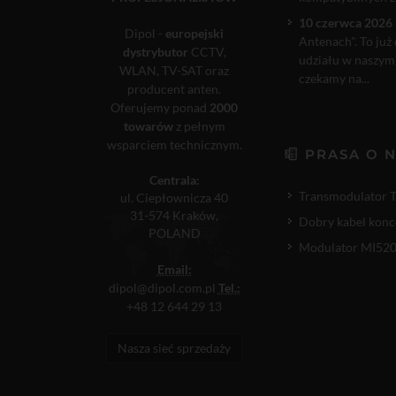
10 czerwca 2026 
Dipol -
europejski
Antenach". To już
dystrybutor
CCTV,
udziału w naszym
WLAN, TV-SAT oraz
czekamy na...
producent anten.
Oferujemy ponad
2000
towarów
z pełnym
wsparciem technicznym.
PRASA O 
Centrala:
Transmodulator 
ul. Ciepłownicza 40
31-574 Kraków,
Dobry kabel konc
POLAND
Modulator MI520P
Email:
dipol@dipol.com.pl
Tel.:
+48 12 644 29 13
Nasza sieć sprzedaży