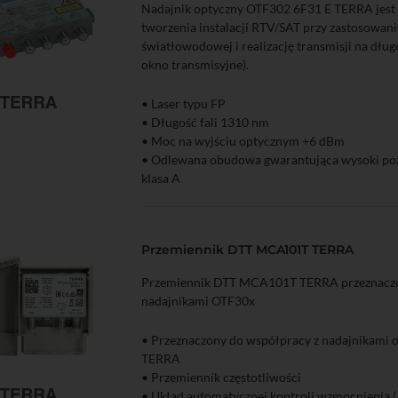
Nadajnik optyczny OTF302 6F31 E TERRA jest
tworzenia instalacji RTV/SAT przy zastosowani
światłowodowej i realizację transmisji na długo
okno transmisyjne).
• Laser typu FP
zyka
Podgląd
• Długość fali 1310 nm
• Moc na wyjściu optycznym +6 dBm
• Odlewana obudowa gwarantująca wysoki po
klasa A
• AGC - automatyczna kontrola wzmocnienia s
sygnału
• Diody LED na obudowie znacznie ułatwiając
Przemiennik DTT MCA101T TERRA
konfigurację całego systemu
Przemiennik DTT MCA101T TERRA przeznaczo
nadajnikami OTF30x
• Przeznaczony do współpracy z nadajnikami
TERRA
• Przemiennik częstotliwości
• Układ automatycznej kontroli wzmocnienia 