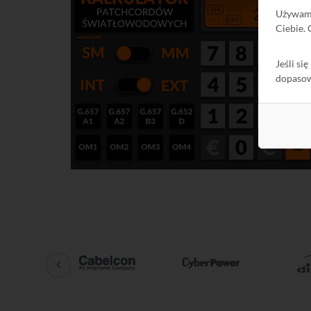
Używa
Ciebie.
Jeśli si
dopaso