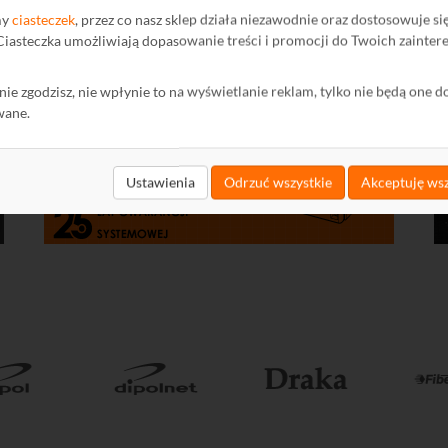
my
ciasteczek
, przez co nasz sklep działa niezawodnie oraz dostosowuje si
 Ciasteczka umożliwiają dopasowanie treści i promocji do Twoich zainter
ę nie zgodzisz, nie wpłynie to na wyświetlanie reklam, tylko nie będą one d
wane.
Ustawienia
Odrzuć wszystkie
Akceptuję wsz