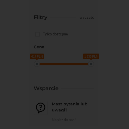
Do kos
Filtry
wyczyść
Tylko dostępne
Cena
419 PLN
1 335 PLN
Wsparcie
Masz pytania lub
uwagi?
Napisz do nas!