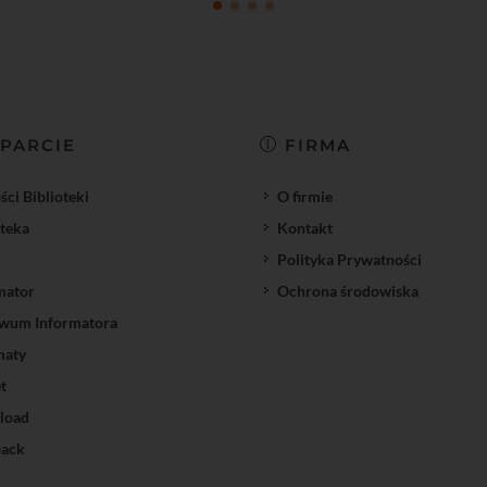
PARCIE
FIRMA
ci Biblioteki
O firmie
oteka
Kontakt
Polityka Prywatności
mator
Ochrona środowiska
wum Informatora
maty
t
load
ack