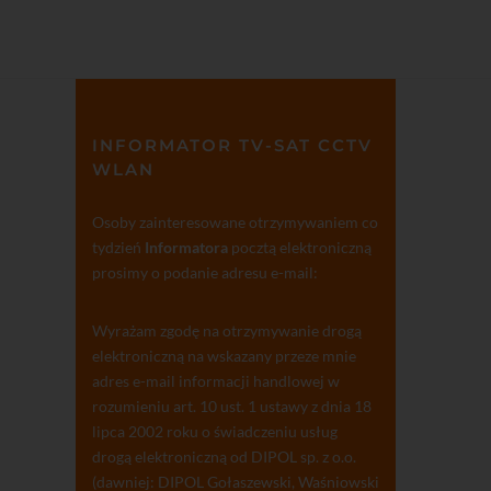
INFORMATOR TV-SAT CCTV
WLAN
Osoby zainteresowane otrzymywaniem co
tydzień
Informatora
pocztą elektroniczną
prosimy o podanie adresu e-mail:
Wyrażam zgodę na otrzymywanie drogą
elektroniczną na wskazany przeze mnie
adres e-mail informacji handlowej w
rozumieniu art. 10 ust. 1 ustawy z dnia 18
lipca 2002 roku o świadczeniu usług
drogą elektroniczną od DIPOL sp. z o.o.
(dawniej: DIPOL Gołaszewski, Waśniowski