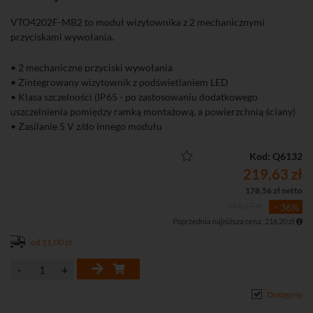
VTO4202F-MB2 to moduł wizytownika z 2 mechanicznymi
przyciskami wywołania.
• 2 mechaniczne przyciski wywołania
• Zintegrowany wizytownik z podświetlaniem LED
• Klasa szczelności (IP65 - po zastosowaniu dodatkowego
uszczelnienia pomiędzy ramką montażową, a powierzchnią ściany)
• Zasilanie 5 V z/do innego modułu
Kod: Q6132
219,63 zł
178,56 zł netto
343,17 zł
- 36%
Poprzednia najniższa cena: 216,20 zł
od 11,00 zł
Dostępny