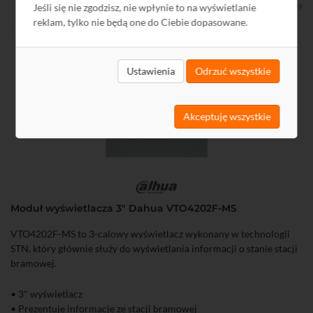
Dostępny
Jeśli się nie zgodzisz, nie wpłynie to na wyświetlanie
reklam, tylko nie będą one do Ciebie dopasowane.
Ustawienia
Odrzuć wszystkie
Akceptuję wszystkie
Moduł wyświetlacza 3" Dahua VTO4202F-MS
VTO4202F-MS to 3-calowy wyświetlacz wykonany w technologii
STN, który głównie służy do wyświetlania informacji o stanie stacji
bramowej.
• 3" wyświetlacz
• Prezentuje informacje ze stacji bramowej