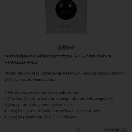
Moduł główny wideodomofonu IP / 2-Wire Dahua
VTO4202F-P-S3
Moduł główny stacji bramowej systemu wideodomofonowego IP /
2-Wire modułowego Dahua.
• Wandaloodporna obudowa z aluminium
• Możliwość montażu natynkowego lub podtynkowego przy
wykorzystaniu dedykowanych puszek
• 1 wyjście przekaźnikowe z możliwością rozbudowy
• 1 wyjście zasilania: 12 V DC / 600 mA
• Kamera 2 Mpx, obiektyw 1,9 mm, kompresja H.264, oświetlacz IR
• Funkcja zapisu wiadomości wideo po nieodebranym połączeniu
Kod: Q6102