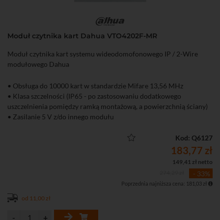
Moduł czytnika kart Dahua VTO4202F-MR
Moduł czytnika kart systemu wideodomofonowego IP / 2-Wire
modułowego Dahua
• Obsługa do 10000 kart w standardzie Mifare 13,56 MHz
• Klasa szczelności (IP65 - po zastosowaniu dodatkowego
uszczelnienia pomiędzy ramką montażową, a powierzchnią ściany)
• Zasilanie 5 V z/do innego modułu
Kod: Q6127
183,77 zł
149,41 zł netto
274,29 zł
- 33%
Poprzednia najniższa cena: 181,03 zł
od 11,00 zł