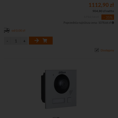
• IP65 (wymagane silikowanie), klasa wandaloodporności IK07,
1112,90 zł
zasilanie PoE
904,80 zł netto
1712,16 zł
- 35%
Poprzednia najniższa cena: 1078,66 zł
od 0,00 zł
Dostępny