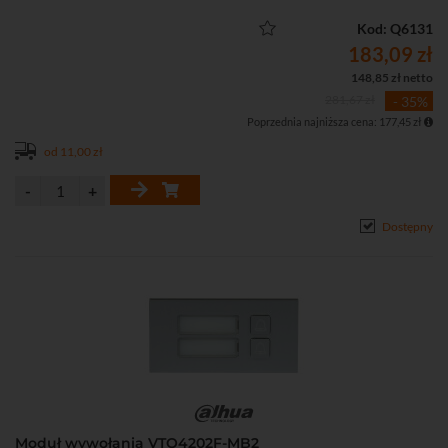
Kod: Q6131
183,09 zł
148,85 zł netto
281,67 zł
- 35%
Poprzednia najniższa cena: 177,45 zł
od 11,00 zł
Dostępny
Moduł wywołania VTO4202F-MB2