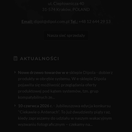
ul. Ciepłownicza 40
31-574 Kraków, POLAND
Email:
dipol@dipol.com.pl
Tel.:
+48 12 644 29 13
Nasza sieć sprzedaży
AKTUALNOŚCI
Nowe drzewo towarów w e
-sklepie Dipola - dobierz
produkty w obrębie systemu. W e-sklepie Dipola
pojawiła się możliwość przeglądania oferty
produktowej pod kątem systemów, tzn. grup
kompatybilnych ze...
10 czerwca 2026 r.
- Jubileuszowa edycja konkursu
"Ciekawie o Antenach". To już dwudziesty piąty raz,
kiedy zapraszamy do udziału w naszym wakacyjnym
wyzwaniu fotograficznym – czekamy na...