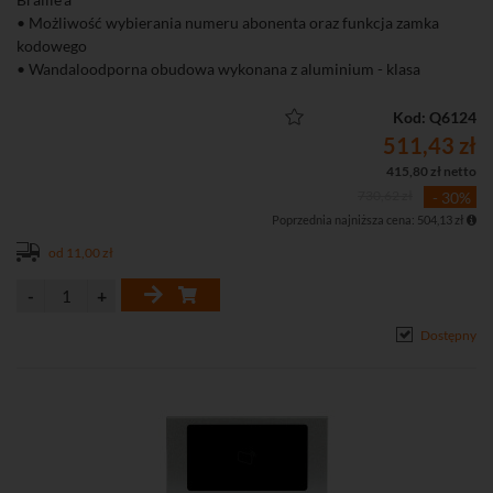
• Możliwość wybierania numeru abonenta oraz funkcja zamka
kodowego
• Wandaloodporna obudowa wykonana z aluminium - klasa
odporności IK07
• Klasa szczelności IP65 (po zastosowaniu dodatkowego
Kod: Q6124
uszczelnienia pomiędzy ramką montażową, a powierzchnią ściany)
511,43 zł
• Zasilanie i programowanie realizowane z modułu kamery
415,80 zł netto
730,62 zł
- 30%
Poprzednia najniższa cena: 504,13 zł
od 11,00 zł
Dostępny