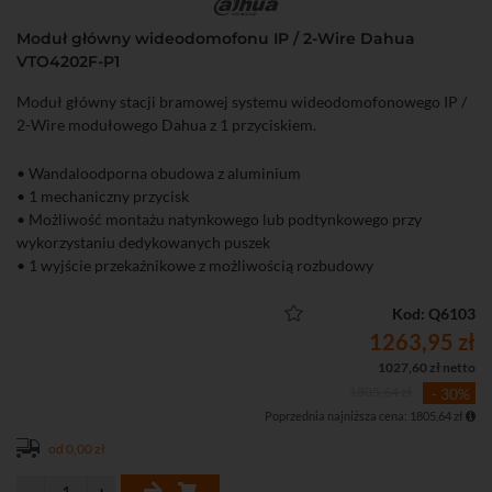
Moduł główny wideodomofonu IP / 2-Wire Dahua
VTO4202F-P1
Moduł główny stacji bramowej systemu wideodomofonowego IP /
2-Wire modułowego Dahua z 1 przyciskiem.
• Wandaloodporna obudowa z aluminium
• 1 mechaniczny przycisk
• Możliwość montażu natynkowego lub podtynkowego przy
wykorzystaniu dedykowanych puszek
• 1 wyjście przekaźnikowe z możliwością rozbudowy
• 1 wyjście zasilania: 12 V DC / 600 mA
• Kamera 2 Mpx, obiektyw 1,9 mm, kompresja H.264, oświetlacz IR
Kod: Q6103
• Funkcja zapisu wiadomości wideo po nieodebranym połączeniu
1263,95 zł
• IP65 (wymagane silikowanie), klasa wandaloodporności IK07,
1027,60 zł netto
zasilanie PoE
1805,64 zł
- 30%
Poprzednia najniższa cena: 1805,64 zł
od 0,00 zł