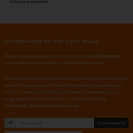
Ochrona środowiska
INFORMATOR TV-SAT CCTV WLAN
Osoby zainteresowane otrzymywaniem co tydzień
Informatora
pocztą elektroniczną prosimy o podanie adresu e-mail:
Wyrażam zgodę na otrzymywanie drogą elektroniczną na wskazany
przeze mnie adres e-mail informacji handlowej w rozumieniu art.
10 ust. 1 ustawy z dnia 18 lipca 2002 roku o świadczeniu usług
drogą elektroniczną od DIPOL sp. z o.o. (dawniej: DIPOL
Gołaszewski, Waśniowski Spółka Jawna)
Zaprenumeruj