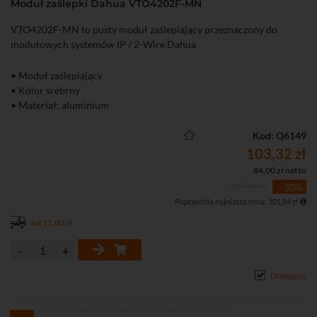
Moduł zaślepki Dahua VTO4202F-MN
VTO4202F-MN to pusty moduł zaślepiający przeznaczony do
modułowych systemów IP / 2-Wire Dahua
• Moduł zaślepiający
• Kolor srebrny
• Materiał: aluminium
Kod: Q6149
103,32 zł
84,00 zł netto
147,60 zł
- 30%
Poprzednia najniższa cena: 101,84 zł
od 11,00 zł
Dostępny