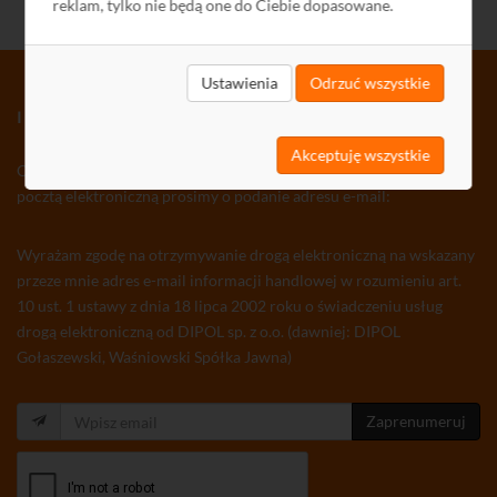
reklam, tylko nie będą one do Ciebie dopasowane.
Ustawienia
Odrzuć wszystkie
INFORMATOR TV-SAT CCTV WLAN
Akceptuję wszystkie
Osoby zainteresowane otrzymywaniem co tydzień
Informatora
pocztą elektroniczną prosimy o podanie adresu e-mail:
Wyrażam zgodę na otrzymywanie drogą elektroniczną na wskazany
przeze mnie adres e-mail informacji handlowej w rozumieniu art.
10 ust. 1 ustawy z dnia 18 lipca 2002 roku o świadczeniu usług
drogą elektroniczną od DIPOL sp. z o.o. (dawniej: DIPOL
Gołaszewski, Waśniowski Spółka Jawna)
Zaprenumeruj