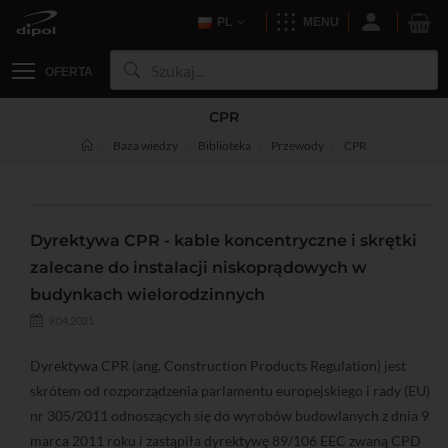
PL
MENU
OFERTA
CPR
Baza wiedzy
Biblioteka
Przewody
CPR
Dyrektywa CPR - kable koncentryczne i skrętki
zalecane do instalacji niskoprądowych w
budynkach wielorodzinnych
9.04.2021
Dyrektywa CPR (ang. Construction Products Regulation) jest
skrótem od rozporządzenia parlamentu europejskiego i rady (EU)
nr 305/2011 odnoszących się do wyrobów budowlanych z dnia 9
marca 2011 roku i zastąpiła dyrektywę 89/106 EEC zwaną CPD