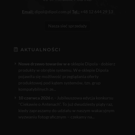
Email:
dipol@dipol.com.pl
Tel.:
+48 12 644 29 13
Nasza sieć sprzedaży
AKTUALNOŚCI
Nowe drzewo towarów w e
-sklepie Dipola - dobierz
produkty w obrębie systemu. W e-sklepie Dipola
pojawiła się możliwość przeglądania oferty
produktowej pod kątem systemów, tzn. grup
kompatybilnych ze...
10 czerwca 2026 r.
- Jubileuszowa edycja konkursu
"Ciekawie o Antenach". To już dwudziesty piąty raz,
kiedy zapraszamy do udziału w naszym wakacyjnym
wyzwaniu fotograficznym – czekamy na...