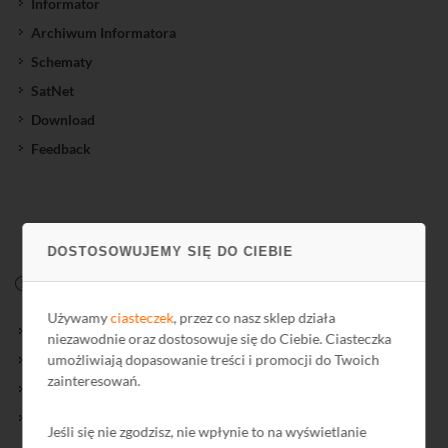
Informator
Archiwum Informatora
Schematy
SatNet
Download
Feedback
DOSTOSOWUJEMY SIĘ DO CIEBIE
FIRMA
Używamy
ciasteczek
, przez co nasz sklep działa
O firmie
niezawodnie oraz dostosowuje się do Ciebie. Ciasteczka
umożliwiają dopasowanie treści i promocji do Twoich
Kontakt
zainteresowań.
Polityka Prywatności
Ochrona środowiska
Jeśli się nie zgodzisz, nie wpłynie to na wyświetlanie