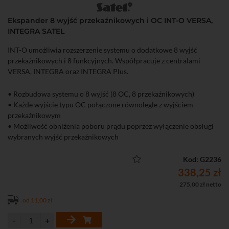
Ekspander 8 wyjść przekaźnikowych i OC INT-O VERSA,
INTEGRA SATEL
INT-O umożliwia rozszerzenie systemu o dodatkowe 8 wyjść
przekaźnikowych i 8 funkcyjnych. Współpracuje z centralami
VERSA, INTEGRA oraz INTEGRA Plus.
• Rozbudowa systemu o 8 wyjść (8 OC, 8 przekaźnikowych)
• Każde wyjście typu OC połączone równolegle z wyjściem
przekaźnikowym
• Możliwość obniżenia poboru prądu poprzez wyłączenie obsługi
wybranych wyjść przekaźnikowych
• Kompatybilność: INTEGRA, INTEGRA Plus, VERSA, VERSA Plus,
PERFECTA, PERFECTA-T, ACCO-NT
Kod: G2236
338,25 zł
275,00 zł netto
od 11,00 zł