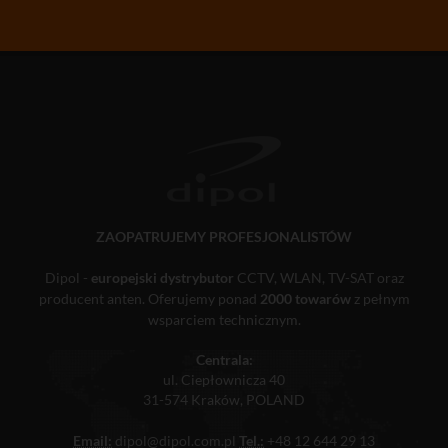
ZAOPATRUJEMY PROFESJONALISTÓW
Dipol -
europejski dystrybutor
CCTV, WLAN, TV-SAT oraz
producent anten. Oferujemy ponad
2000 towarów
z pełnym
wsparciem technicznym.
Centrala:
ul. Ciepłownicza 40
31-574 Kraków, POLAND
Email:
dipol@dipol.com.pl
Tel.:
+48 12 644 29 13