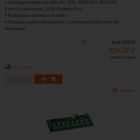
• Obsługa konfiguracji: NO, NC, EOL, 2EOL/NO, 2EOL/NC
(centrale alarmowe), 3EOL (Integra Plus)
• Rozbudowa systemu o 8 wejść
• Obsługa czujek wibracyjnych i roletowych (tylko centrale
alarmowe)
• Kompatybilność: INTEGRA, INTEGRA Plus, VERSA, VERSA Plus,
PERFECTA, PERFECTA-T, ACCO-NT, PERFECTA-M
Kod: G2232
226,32 zł
184,00 zł netto
od 11,00 zł
Dostępny