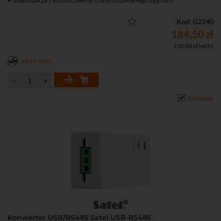
• Możliwość przedłużenia magistrali o 1000 metrów
• Możliwość utworzenia odgałęzienia na magistrali
Kod: G2240
• Zaciski śrubowe do podłączenia magistrali RS-485
184,50 zł
• Zasilanie 6...24 V DC
150,00 zł netto
• Wskaźniki LED sygnalizujące połączenie z magistralą, zasilanie
od 11,00 zł
Dostępny
Konwerter USB/RS485 Satel USB-RS485