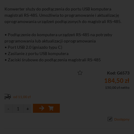
Konwerter służy do podłączenia do portu USB komputera
magistrali RS-485. Umożliwia to programowanie i aktualizację
oprogramowania urządzeń podłączonych do magistrali RS-485.
• Podłączenie do komputera urządzeń RS-485 na potrzeby
programowania lub aktualizacji oprogramowania
• Port USB 2.0 (gniazdo typu C)
• Zasilanie z portu USB komputera
• Zaciski śrubowe do podłączenia magistrali RS-485
• Izolacja galwaniczna magistrali RS i portu USB komputera
• Obsługa do 255 urządzeń podłączonych do magistrali RS-485
Kod: G6573
• Wskaźniki LED sygnalizujące odbieranie i wysyłanie danych,
184,50 zł
zasilanie
150,00 zł netto
od 11,00 zł
Dostępny