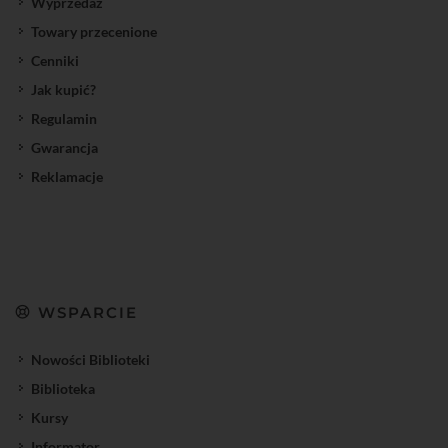
Wyprzedaż
Towary przecenione
Cenniki
Jak kupić?
Regulamin
Gwarancja
Reklamacje
WSPARCIE
Nowości Biblioteki
Biblioteka
Kursy
Informator