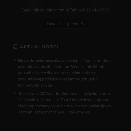
Email:
dipol@dipol.com.pl
Tel.:
+48 12 644 29 13
Nasza sieć sprzedaży
AKTUALNOŚCI
Nowe drzewo towarów w e
-sklepie Dipola - dobierz
produkty w obrębie systemu. W e-sklepie Dipola
pojawiła się możliwość przeglądania oferty
produktowej pod kątem systemów, tzn. grup
kompatybilnych ze...
10 czerwca 2026 r.
- Jubileuszowa edycja konkursu
"Ciekawie o Antenach". To już dwudziesty piąty raz,
kiedy zapraszamy do udziału w naszym wakacyjnym
wyzwaniu fotograficznym – czekamy na...