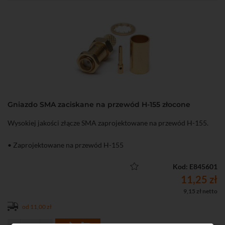
Gniazdo SMA zaciskane na przewód H-155 złocone
Wysokiej jakości złącze SMA zaprojektowane na przewód H-155.
• Zaprojektowane na przewód H-155
Kod: E845601
11,25 zł
9,15 zł netto
od 11,00 zł