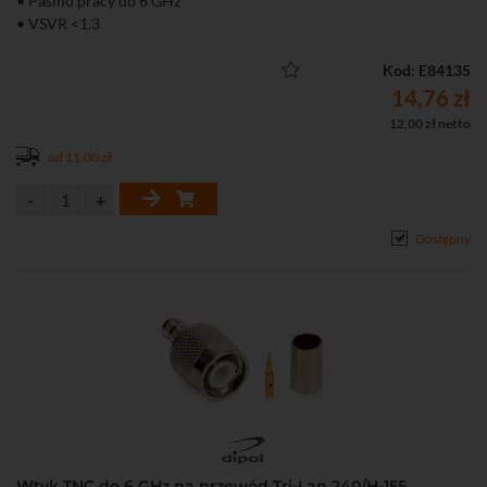
• Pasmo pracy do 6 GHz
• VSVR <1,3
Kod: E84135
14,76 zł
12,00 zł netto
od 11,00 zł
Dostępny
Wtyk TNC do 6 GHz na przewód Tri-Lan 240/H-155