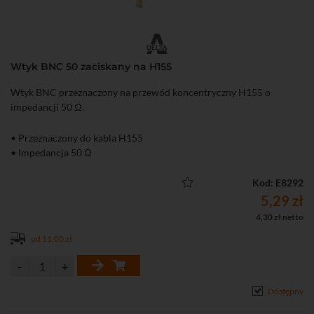
Wtyk BNC 50 zaciskany na H155
Wtyk BNC przeznaczony na przewód koncentryczny H155 o
impedancji 50 Ω.
• Przeznaczony do kabla H155
• Impedancja 50 Ω
Kod: E8292
5,29 zł
4,30 zł netto
od 11,00 zł
Dostępny