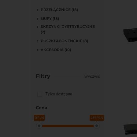
PRZEŁĄCZNICE (18)
MUFY (18)
SKRZYNKI DYSTRYBUCYJNE
(2)
PUSZKI ABONENCKIE (8)
AKCESORIA (10)
Do kos
Filtry
wyczyść
Tylko dostępne
Cena
0 PLN
289 PLN