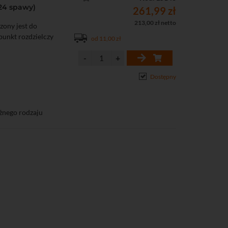
 24 spawy)
261,99 zł
213,00 zł netto
ony jest do
unkt rozdzielczy
od 11,00 zł
Dostępny
żnego rodzaju
b/włókien