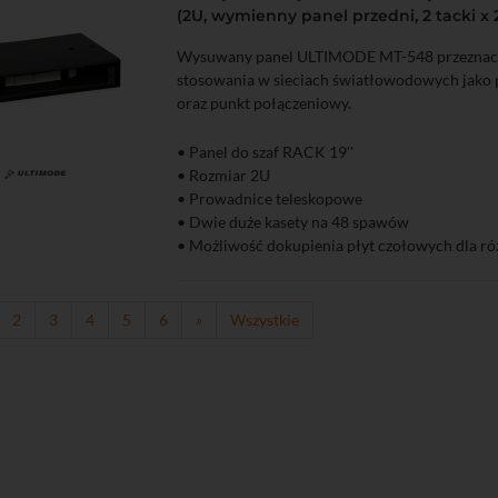
(2U, wymienny panel przedni, 2 tacki x
Wysuwany panel ULTIMODE MT-548 przeznacz
stosowania w sieciach światłowodowych jako p
oraz punkt połączeniowy.
• Panel do szaf RACK 19''
• Rozmiar 2U
zyka
Podgląd
• Prowadnice teleskopowe
• Dwie duże kasety na 48 spawów
• Możliwość dokupienia płyt czołowych dla ró
adapterów
• Szeroki otwór na kable wejściowe
• Duże prowadnice to prowadzenia zapasu tu
2
3
4
5
6
»
Wszystkie