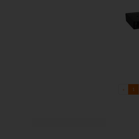
Do kos
«
1