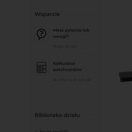
Wsparcie
Do kos
Masz pytania lub
uwagi?
Napisz do nas!
Kalkulator
patchcordów
Skonfiguruj do potrzeb
Do kos
Biblioteka działu
Trochę teorii (6)