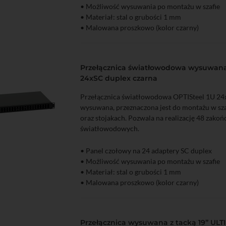
zyka
Podgląd
• Możliwość wysuwania po montażu w szafie
• Materiał: stal o grubości 1 mm
• Malowana proszkowo (kolor czarny)
Przełącznica światłowodowa wysuwana 
24xSC duplex czarna
Przełącznica światłowodowa OPTISteel 1U 24
wysuwana, przeznaczona jest do montażu w s
oraz stojakach. Pozwala na realizację 48 zako
światłowodowych.
• Panel czołowy na 24 adaptery SC duplex
zyka
Podgląd
• Możliwość wysuwania po montażu w szafie
• Materiał: stal o grubości 1 mm
• Malowana proszkowo (kolor czarny)
Przełącznica wysuwana z tacką 19” UL