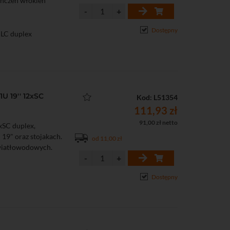
kończeń włókien
Dostępny
 LC duplex
U 19'' 12xSC
Kod: L51354
111,93 zł
91,00 zł netto
xSC duplex,
19" oraz stojakach.
od 11,00 zł
światłowodowych.
Dostępny