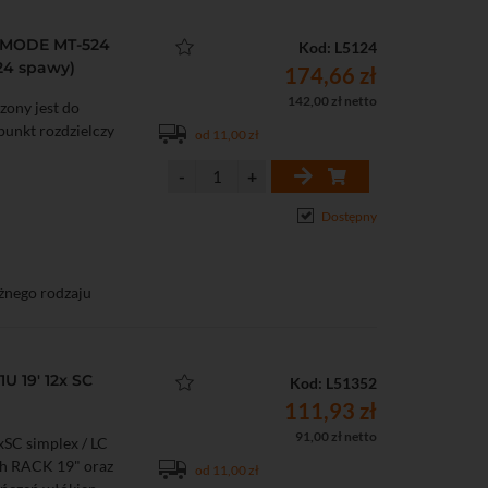
TIMODE MT-524
Kod: L5124
 24 spawy)
174,66 zł
142,00 zł netto
ony jest do
unkt rozdzielczy
od 11,00 zł
Dostępny
żnego rodzaju
b/włókien
U 19' 12x SC
Kod: L51352
111,93 zł
91,00 zł netto
SC simplex / LC
ch RACK 19" oraz
od 11,00 zł