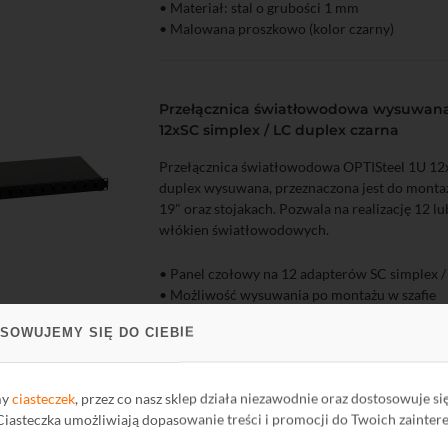
• Materiał: stal o grubości 1 mm
zyka
Podgląd
• Malowana proszkowo (kolor czarny)
Przełącznica światłowodowa wysuwana 
12xSC simplex / LC duplex czarna
Przełącznica światłowodowa OPTISteel 1U 12x
duplex wysuwana, przeznaczona jest do mont
19" oraz stojakach. Pozwala na realizację 12 l
włókien światłowodowych.
• Panel czołowy na 12 adapterów SC simplex /
zyka
Podgląd
• Możliwość wysuwania po montażu w szafie
• Materiał: stal o grubości 1 mm
SOWUJEMY SIĘ DO CIEBIE
• Malowana proszkowo (kolor czarny)
my
ciasteczek
, przez co nasz sklep działa niezawodnie oraz dostosowuje si
Przełącznica światłowodowa wysuwana 
 Ciasteczka umożliwiają dopasowanie treści i promocji do Twoich zainter
12xSC duplex czarna