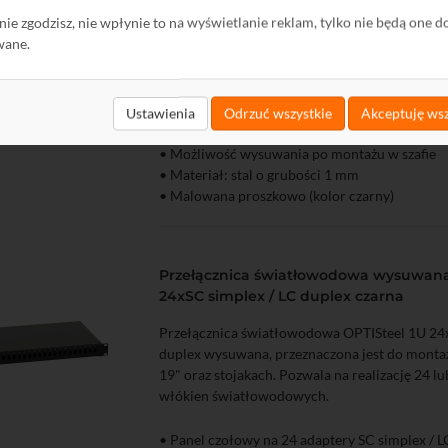
ę nie zgodzisz, nie wpłynie to na wyświetlanie reklam, tylko nie będą one d
Przełącznica światłowodowa OPTISteel 1U 12
wane.
wysuwana, przeznaczona jest do montażu w s
oraz stojakach. Pozwala na realizację 24 zako
światłowodowych.
Ustawienia
Odrzuć wszystkie
Akceptuję wsz
• Panel czołowy na 12 adapterów SC duplex
zyka
Podgląd
• Możliwość wysuwania po montażu w szafie
• Materiał: stal o grubości 1 mm
• Malowana proszkowo (kolor czarny)
Przełącznica światłowodowa wysuwana 
24xSC simplex / LC duplex czarna
Przełącznica światłowodowa OPTISteel 1U 24x
duplex wysuwana, przeznaczona jest do mont
19" oraz stojakach. Pozwala na realizację 24 l
włókien światłowodowych.
• Panel czołowy na 24 adaptery SC simplex / L