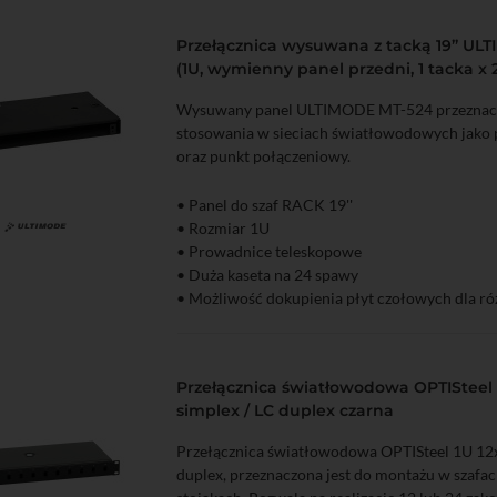
Przełącznica wysuwana z tacką 19” UL
(1U, wymienny panel przedni, 1 tacka x
Wysuwany panel ULTIMODE MT-524 przeznacz
stosowania w sieciach światłowodowych jako p
oraz punkt połączeniowy.
• Panel do szaf RACK 19''
• Rozmiar 1U
zyka
Podgląd
• Prowadnice teleskopowe
• Duża kaseta na 24 spawy
• Możliwość dokupienia płyt czołowych dla ró
adapterów
• Szeroki otwór na kable wejściowe
• Duże prowadnice do prowadzenia zapasu tu
Przełącznica światłowodowa OPTISteel 1
simplex / LC duplex czarna
Przełącznica światłowodowa OPTISteel 1U 12x
duplex, przeznaczona jest do montażu w szafa