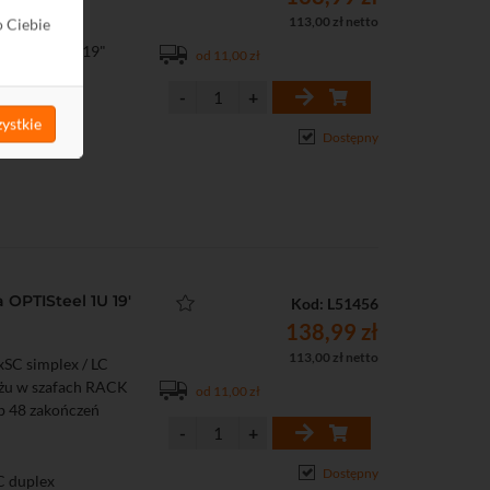
113,00 zł netto
o Ciebie
xSC duplex
zafach RACK 19"
od 11,00 zł
ńczeń włókien
ystkie
Dostępny
OPTISteel 1U 19'
Kod: L51456
138,99 zł
113,00 zł netto
SC simplex / LC
ażu w szafach RACK
od 11,00 zł
ub 48 zakończeń
Dostępny
C duplex