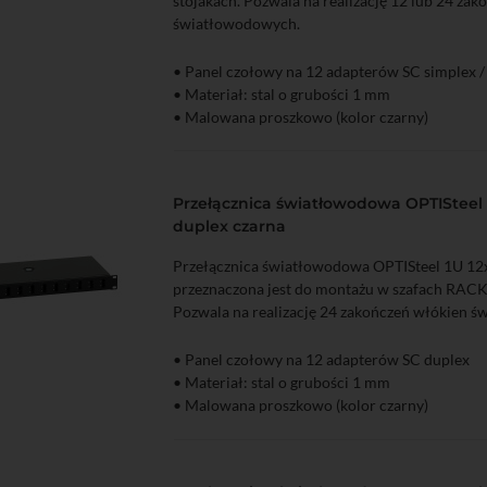
stojakach. Pozwala na realizację 12 lub 24 za
światłowodowych.
• Panel czołowy na 12 adapterów SC simplex /
zyka
Podgląd
• Materiał: stal o grubości 1 mm
• Malowana proszkowo (kolor czarny)
Przełącznica światłowodowa OPTISteel 1
duplex czarna
Przełącznica światłowodowa OPTISteel 1U 12
przeznaczona jest do montażu w szafach RACK 
Pozwala na realizację 24 zakończeń włókien 
• Panel czołowy na 12 adapterów SC duplex
• Materiał: stal o grubości 1 mm
zyka
Podgląd
• Malowana proszkowo (kolor czarny)