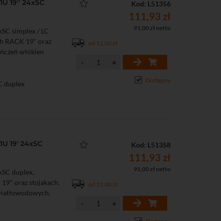
U 19'' 24xSC
Kod: L51356
111,93 zł
91,00 zł netto
SC simplex / LC
ch RACK 19" oraz
od 11,00 zł
kończeń włókien
Dostępny
C duplex
1U 19' 24xSC
Kod: L51358
111,93 zł
91,00 zł netto
xSC duplex,
19" oraz stojakach.
od 11,00 zł
światłowodowych.