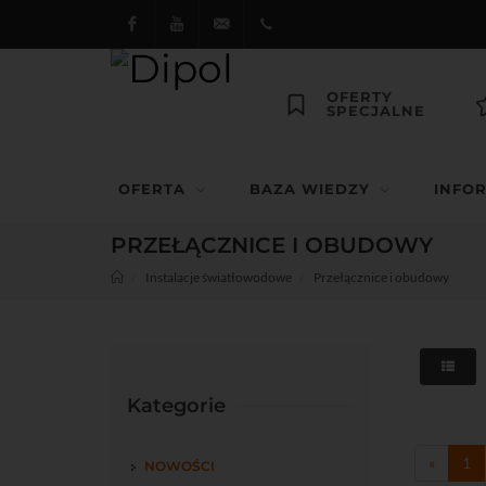
Facebook
Youtube
dipol@dipol.com.pl
+48
OFERTY
SPECJALNE
12
644
OFERTA
BAZA WIEDZY
INFO
29 13
PRZEŁĄCZNICE I OBUDOWY
Instalacje światłowodowe
Przełącznice i obudowy
Kategorie
«
1
NOWOŚCI