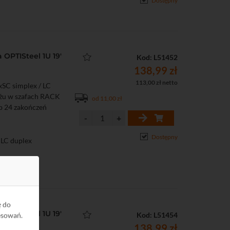
Dostępny
OPTISteel 1U 19'
Kod: L51452
138,99 zł
113,00 zł netto
SC simplex / LC
ażu w szafach RACK
od 11,00 zł
ub 24 zakończeń
Dostępny
 LC duplex
ę do
OPTISteel 1U 19'
Kod: L51454
esowań.
138,99 zł