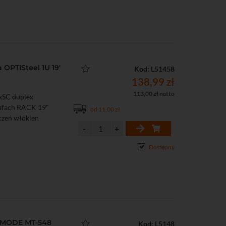
OPTISteel 1U 19'
Kod: L51458
138,99 zł
113,00 zł netto
xSC duplex
zafach RACK 19"
od 11,00 zł
ńczeń włókien
Dostępny
TIMODE MT-548
Kod: L5148