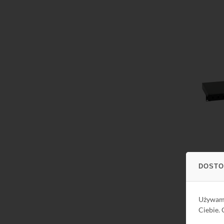
Do kos
Do kos
DOSTO
Używa
Ciebie.