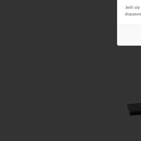
Jeśli si
dopaso
Do kos