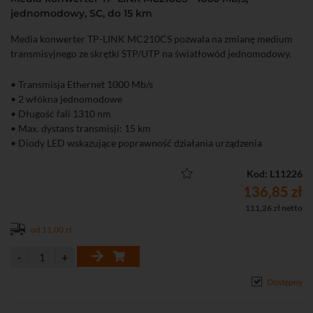
jednomodowy, SC, do 15 km
Media konwerter TP-LINK MC210CS pozwala na zmianę medium
transmisyjnego ze skrętki STP/UTP na światłowód jednomodowy.
• Transmisja Ethernet 1000 Mb/s
• 2 włókna jednomodowe
• Długość fali 1310 nm
• Max. dystans transmisji: 15 km
• Diody LED wskazujące poprawność działania urządzenia
• Bardzo łatwa instalacja (plug and play)
• W komplecie zasilacz
Kod: L11226
136,85 zł
111,26 zł netto
od 11,00 zł
Dostępny