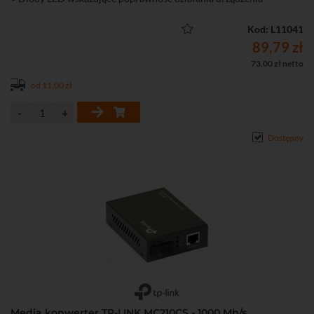
• Bardzo łatwa instalacja (plug and play)
• W komplecie zasilacz
Kod: L11041
89,79 zł
73,00 zł netto
od 11,00 zł
Dostępny
Media konwerter TP-LINK MC210CS - 1000 Mb/s,