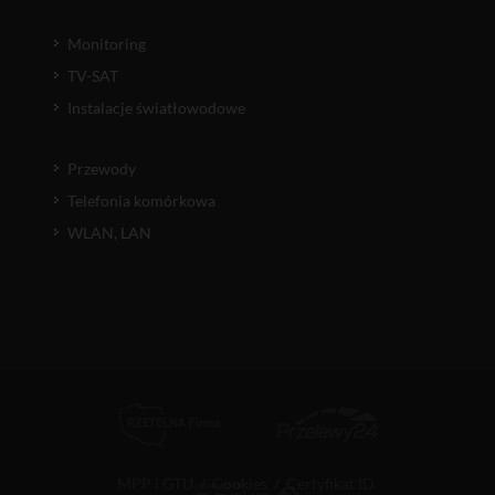
Monitoring
TV-SAT
Instalacje światłowodowe
Przewody
Telefonia komórkowa
WLAN, LAN
MPP i GTU
/
Cookies
/
Certyfikat ID