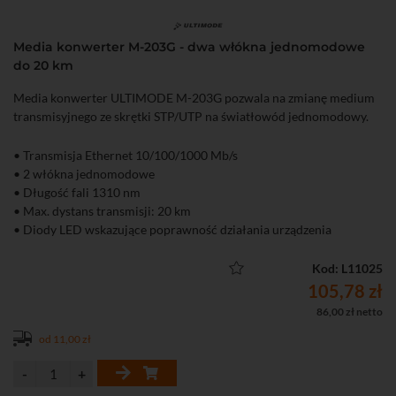
Media konwerter M-203G - dwa włókna jednomodowe
do 20 km
Media konwerter ULTIMODE M-203G pozwala na zmianę medium
transmisyjnego ze skrętki STP/UTP na światłowód jednomodowy.
• Transmisja Ethernet 10/100/1000 Mb/s
• 2 włókna jednomodowe
• Długość fali 1310 nm
• Max. dystans transmisji: 20 km
• Diody LED wskazujące poprawność działania urządzenia
• Bardzo łatwa instalacja (plug and play)
• W komplecie zasilacz
Kod: L11025
105,78 zł
86,00 zł netto
od 11,00 zł