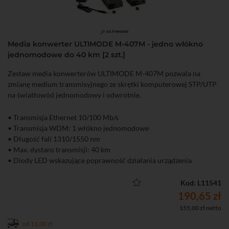
Media konwerter ULTIMODE M-407M - jedno włókno
jednomodowe do 40 km [2 szt.]
Zestaw media konwerterów ULTIMODE M-407M pozwala na
zmianę medium transmisyjnego ze skrętki komputerowej STP/UTP
na światłowód jednomodowy i odwrotnie.
• Transmisja Ethernet 10/100 Mb/s
• Transmisja WDM: 1 włókno jednomodowe
• Długość fali 1310/1550 nm
• Max. dystans transmisji: 40 km
• Diody LED wskazujące poprawność działania urządzenia
• Bardzo łatwa instalacja (plug and play)
• W komplecie zasilacz
Kod: L11541
190,65 zł
155,00 zł netto
od 11,00 zł