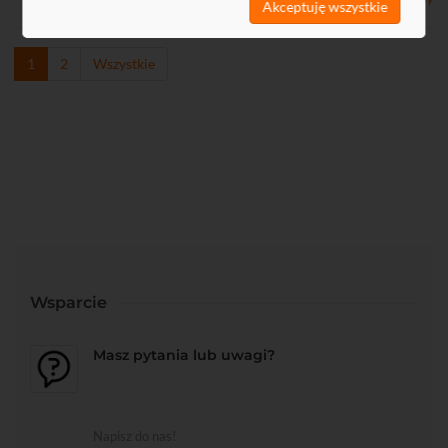
Akceptuję wszystkie
1
2
Wszystkie
Wsparcie
Masz pytania lub uwagi?
Napisz do nas!