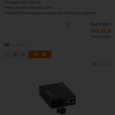
• Długość fali 1300 nm
• Max. dystans transmisji: 2 km
• Diody LED wskazujące poprawność działania urządzenia
• Bardzo łatwa instalacja (plug and play)
• W komplecie zasilacz
Kod: L10025
103,32 zł
84,00 zł netto
od 11,00 zł
Dostępny