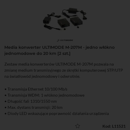
Media konwerter ULTIMODE M-207M - jedno włókno
jednomodowe do 20 km [2 szt.]
Zestaw media konwerterów ULTIMODE M-207M pozwala na
zmianę medium transmisyjnego ze skrętki komputerowej STP/UTP
na światłowód jednomodowy i odwrotnie.
• Transmisja Ethernet 10/100 Mb/s
• Transmisja WDM: 1 włókno jednomodowe
• Długość fali 1310/1550 nm
• Max. dystans transmisji: 20 km
• Diody LED wskazujące poprawność działania urządzenia
• Bardzo łatwa instalacja (plug and play)
• W komplecie zasilacz
Kod: L11521