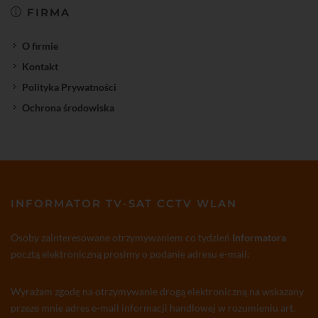
FIRMA
O firmie
Kontakt
Polityka Prywatności
Ochrona środowiska
INFORMATOR TV-SAT CCTV WLAN
Osoby zainteresowane otrzymywaniem co tydzień
Informatora
pocztą elektroniczną prosimy o podanie adresu e-mail:
Wyrażam zgodę na otrzymywanie drogą elektroniczną na wskazany
przeze mnie adres e-mail informacji handlowej w rozumieniu art.