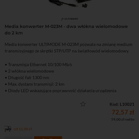
Media konwerter M-023M - dwa włókna wielomodowe
do 2 km
Media konwerter ULTIMODE M-023M pozwala na zmianę medium
transmisyjnego ze skrętki STP/UTP na światłowód wielomodowy.
• Transmisja Ethernet 10/100 Mb/s
• 2 włókna wielomodowe
• Długość fali 1300 nm
• Max. dystans transmisji: 2 km
• Diody LED wskazujące poprawność działania urządzenia
• Bardzo łatwa instalacja (plug and play)
• W komplecie zasilacz
Kod: L10021
72,57 zł
59,00 zł netto
od 11,00 zł