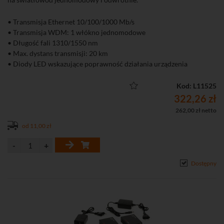
• Transmisja Ethernet 10/100/1000 Mb/s
• Transmisja WDM: 1 włókno jednomodowe
• Długość fali 1310/1550 nm
• Max. dystans transmisji: 20 km
• Diody LED wskazujące poprawność działania urządzenia
• Bardzo łatwa instalacja (plug and play)
• W komplecie zasilacz
Kod: L11525
322,26 zł
262,00 zł netto
od 11,00 zł
Dostępny