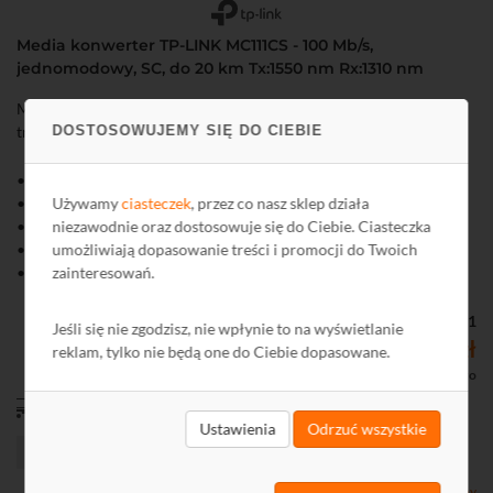
Media konwerter TP-LINK MC111CS - 100 Mb/s,
jednomodowy, SC, do 20 km Tx:1550 nm Rx:1310 nm
Media konwerter TP-LINK MC111CS pozwala na zmianę medium
DOSTOSOWUJEMY SIĘ DO CIEBIE
transmisyjnego ze skrętki STP/UTP na światłowód jednomodowy.
• Transmisja Ethernet 100 Mb/s
Używamy
ciasteczek
, przez co nasz sklep działa
• Transmisja WDM: 1 włókno jednomodowe
niezawodnie oraz dostosowuje się do Ciebie. Ciasteczka
• Tx:1550, Rx:1310 nm
umożliwiają dopasowanie treści i promocji do Twoich
• Max. dystans transmisji: 20 km
zainteresowań.
• Diody LED wskazujące poprawność działania urządzenia
• Bardzo łatwa instalacja (plug and play)
• W komplecie zasilacz
Kod: L11721
Jeśli się nie zgodzisz, nie wpłynie to na wyświetlanie
117,58 zł
reklam, tylko nie będą one do Ciebie dopasowane.
95,59 zł netto
od 11,00 zł
Ustawienia
Odrzuć wszystkie
Dostępny