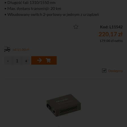
• Długość fali 1310/1550 nm
• Max. dystans transmisji: 20 km
• Wbudowany switch 2-portowy w jednym z urządzeń
• Diody LED wskazujące poprawność działania urządzenia
• Bardzo łatwa instalacja (plug and play)
Kod: L11542
• W komplecie zasilacz
220,17 zł
179,00 zł netto
od 11,00 zł
Dostępny