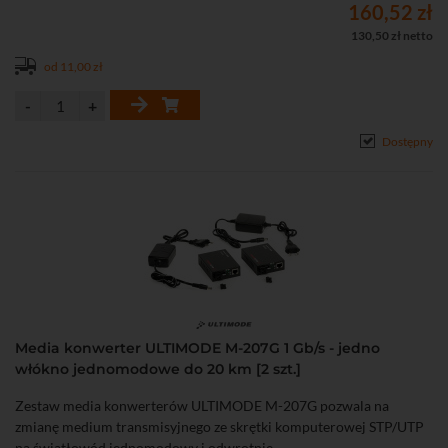
160,52 zł
130,50 zł netto
od 11,00 zł
Dostępny
Media konwerter ULTIMODE M-207G 1 Gb/s - jedno
włókno jednomodowe do 20 km [2 szt.]
Zestaw media konwerterów ULTIMODE M-207G pozwala na
zmianę medium transmisyjnego ze skrętki komputerowej STP/UTP
na światłowód jednomodowy i odwrotnie.