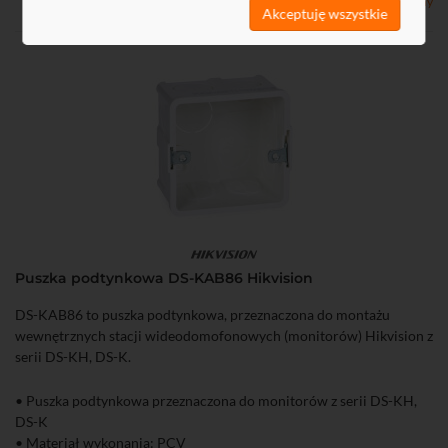
Dostępny
Akceptuję wszystkie
Puszka podtynkowa DS-KAB86 Hikvision
DS-KAB86 to puszka podtynkowa, przeznaczona do montażu
wewnętrznych stacji wideodomofonowych (monitorów) Hikvision z
serii DS-KH, DS-K.
• Puszka podtynkowa przeznaczona do monitorów z serii DS-KH,
DS-K
• Materiał wykonania: PCV