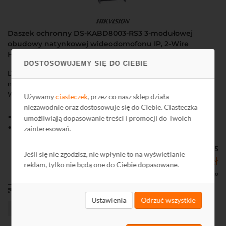
Daszek ochronny DS-KABD8003-RS3 3-modułowej
obudowy natynkowej wideodomofonu IP, 2-Wire
Hikvision 2 generacji
DOSTOSOWUJEMY SIĘ DO CIEBIE
DS-KABD8003-RS3 to daszek przeznaczony do montażu
natynkowego modułowej stacji bramowej wideodomofonu IP i 2-
Wire Hikvision drugiej generacji.
Używamy
ciasteczek
, przez co nasz sklep działa
niezawodnie oraz dostosowuje się do Ciebie. Ciasteczka
• Daszek ochronny do wideodomofonu IP, 2-Wiire Hikvision
umożliwiają dopasowanie treści i promocji do Twoich
• Przeznaczony do montażu obudowy natynkowej 3-modułowej
zainteresowań.
Kod: G74375
Jeśli się nie zgodzisz, nie wpłynie to na wyświetlanie
260,76 zł
reklam, tylko nie będą one do Ciebie dopasowane.
212,00 zł netto
od 11,00 zł
Ustawienia
Odrzuć wszystkie