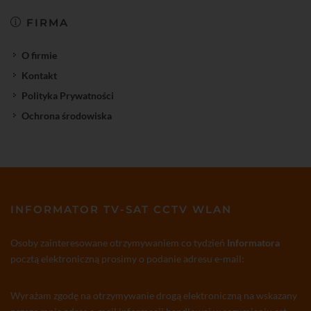
FIRMA
O firmie
Kontakt
Polityka Prywatności
Ochrona środowiska
INFORMATOR TV-SAT CCTV WLAN
Osoby zainteresowane otrzymywaniem co tydzień
Informatora
pocztą elektroniczną prosimy o podanie adresu e-mail:
Wyrażam zgodę na otrzymywanie drogą elektroniczną na wskazany