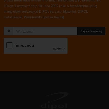
przeze mnie adres e-mail informacji handlowej w rozumieniu art.
10 ust. 1 ustawy z dnia 18 lipca 2002 roku o świadczeniu usług
drogą elektroniczną od DIPOL sp. z o.o. (dawniej: DIPOL
Gołaszewski, Waśniowski Spółka Jawna)
Zaprenumeruj