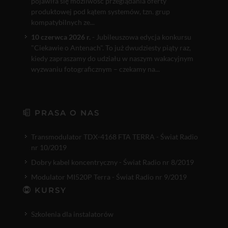
pojawiła się możliwość przeglądania oferty
produktowej pod kątem systemów, tzn. grup
kompatybilnych ze...
10 czerwca 2026 r.
- Jubileuszowa edycja konkursu
"Ciekawie o Antenach". To już dwudziesty piąty raz,
kiedy zapraszamy do udziału w naszym wakacyjnym
wyzwaniu fotograficznym – czekamy na...
PRASA O NAS
Transmodulator TDX-4168 FTA TERRA - Świat Radio
nr 10/2019
Dobry kabel koncentryczny - Świat Radio nr 8/2019
Modulator MI520P Terra - Świat Radio nr 9/2019
KURSY
Szkolenia dla instalatorów