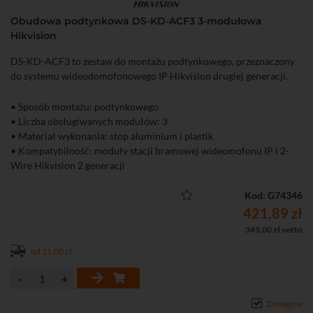
Obudowa podtynkowa DS-KD-ACF3 3-modułowa
Hikvision
DS-KD-ACF3 to zestaw do montażu podtynkowego, przeznaczony
do systemu wideodomofonowego IP Hikvision drugiej generacji.
• Sposób montażu: podtynkowego
• Liczba obsługiwanych modułów: 3
• Materiał wykonania: stop aluminium i plastik
• Kompatybilność: moduły stacji bramowej wideomofonu IP i 2-
Wire Hikvision 2 generacji
Kod: G74346
421,89 zł
343,00 zł netto
od 11,00 zł
Dostępny