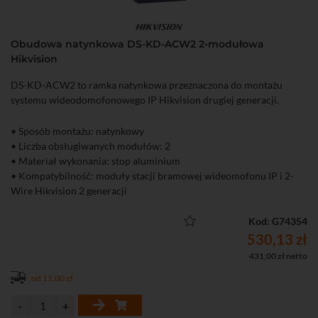
Obudowa natynkowa DS-KD-ACW2 2-modułowa
Hikvision
DS-KD-ACW2 to ramka natynkowa przeznaczona do montażu
systemu wideodomofonowego IP Hikvision drugiej generacji.
• Sposób montażu: natynkowy
• Liczba obsługiwanych modułów: 2
• Materiał wykonania: stop aluminium
• Kompatybilność: moduły stacji bramowej wideomofonu IP i 2-
Wire Hikvision 2 generacji
Kod: G74354
530,13 zł
431,00 zł netto
od 11,00 zł