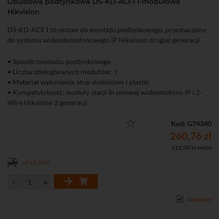
Obudowa podtynkowa DS-KD-ACF1 1-modułowa
Hikvision
DS-KD-ACF1 to zestaw do montażu podtynkowego, przeznaczony
do systemu wideodomofonowego IP Hikvision drugiej generacji.
• Sposób montażu: podtynkowego
• Liczba obsługiwanych modułów: 1
• Materiał wykonania: stop aluminium i plastik
• Kompatybilność: moduły stacji bramowej wideomofonu IP i 2-
Wire Hikvision 2 generacji
Kod: G74340
260,76 zł
212,00 zł netto
od 11,00 zł
Dostępny