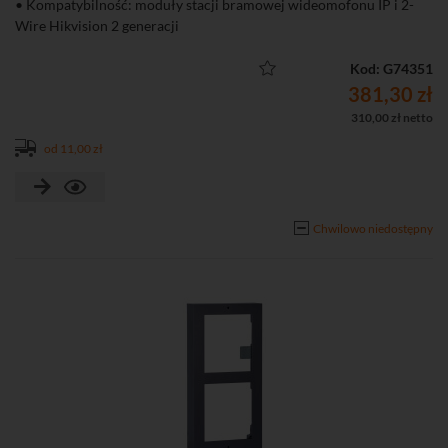
• Kompatybilność: moduły stacji bramowej wideomofonu IP i 2-
Wire Hikvision 2 generacji
Kod: G74351
381,30 zł
310,00 zł netto
od 11,00 zł
Chwilowo niedostępny