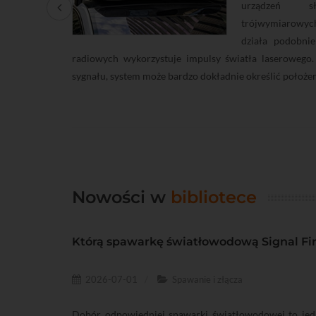
urządzeń s
trójwymiarowyc
działa podobnie
radiowych wykorzystuje impulsy światła laserowego
sygnału, system może bardzo dokładnie określić położen
ytaj dalej
Nowości w
bibliotece
j (IoT) -
Którą spawarkę światłowodową Signal Fi
2026-07-01
Spawanie i złącza
ego na sieci
Dobór odpowiedniej spawarki światłowodowej to jedn