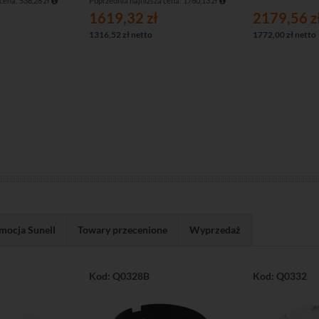
cena: 536,28 zł
Poprzednia najniższa cena: 1760,13 zł
1619,32 zł
2179,56 z
1316,52 zł netto
1772,00 zł netto
mocja Sunell
Towary przecenione
Wyprzedaż
Kod: Q0328B
Kod: Q0332