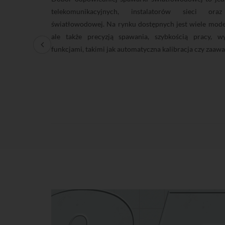
ść ręcznego
telekomunikacyjnych, instalatorów sieci oraz
esjonalnych
światłowodowej. Na rynku dostępnych jest wiele modeli,
nstalacji i
ale także precyzją spawania, szybkością pracy, w
eratora lub
funkcjami, takimi jak automatyczna kalibracja czy zaa
ytaj dalej