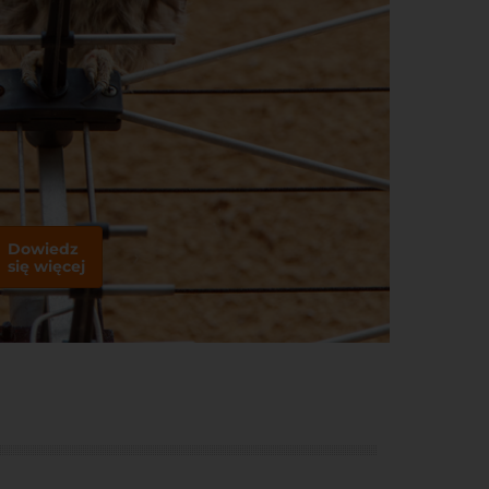
Dowiedz
się
więcej