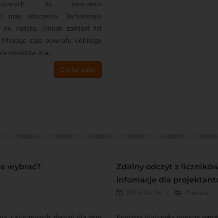
łużących do tworzenia
h map otoczenia. Technologia
 do radaru, jednak zamiast fal
. Mierząc czas powrotu odbitego
ie obiektów zna...
Czytaj dalej
re wybrać?
Zdalny odczyt z liczników
infomacje dla projektan
2026-04-24
Pomiary
a z kluczowych decyzji dla firm
Poniższa biblioteka dotyczy temat