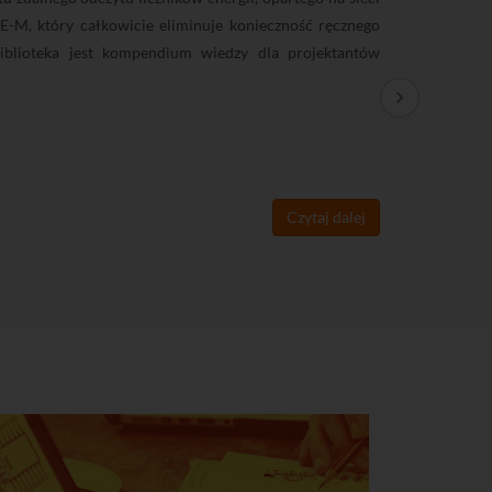
E-M, który całkowicie eliminuje konieczność ręcznego
profesjonal
iblioteka jest kompendium wiedzy dla projektantów
budynkach 
jest rozpr
Multiswitc
ekranowani
(EMI) oraz 
niski pozi
Czytaj dalej