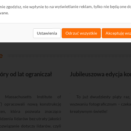
ę nie zgodzisz, nie wpłynie to na wyświetlanie reklam, tylko nie będą one d
wane.
Ustawienia
Odrzuć wszystkie
Akceptuję wsz
e
ry od lat ograniczał
Jubileuszowa edycja ko
z Massachusetts Institute of
To już dwudziesty piąty ra
T) opracowali nową konstrukcję
wyzwaniu fotograficznym – czeka
ten, która pozwala znacząco
kreatywnym świetle!
idzenia lidarów bez utraty jakości
związanie dotyczy lidarów, czyli