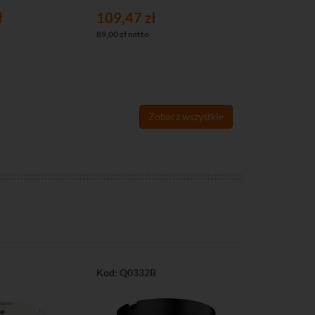
Poprzednia najni
ł
109,47 zł
493,57 z
89,00 zł netto
401,28 zł nett
Zobacz wszystkie
Kod: Q0332B
Kod: Q0334