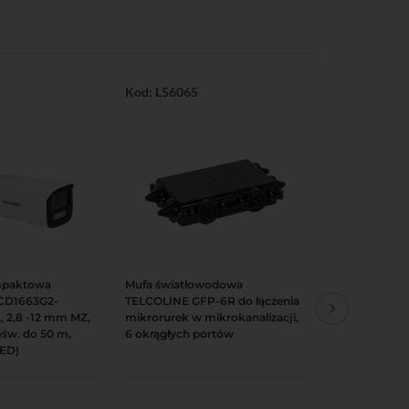
Kod: L56065
Kod: Q5272
mpaktowa
Mufa światłowodowa
UPS Dahua 
Podgląd
Do koszyka
Podgląd
Do koszy
2CD1663G2-
TELCOLINE GFP-6R do łączenia
(2000VA, 120
, 2,8 -12 mm MZ,
mikrorurek w mikrokanalizacji,
x Schuko)
 ośw. do 50 m,
6 okrągłych portów
LED)
514,14 zł