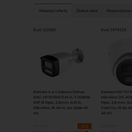
Nowości oferty
Dobra cena
Nowa niższa 
Kod: Q3368
Kod: M74131
Kamera 4 w 1 tubowa Dahua
Kamera HD-TVI 
Podgląd
Do koszyka
HAC-HFW1500TLM-IL-T-0280B-
Hikvision DS-2C
DIP (5 Mpix, 2,8mm, 0,01 lx,
Mpix, 2,8 mm, 0,0
Mikrofon, IR 40 m, św. białe 40
ColorVu, IR do 40
m)
40 m)
345,63 zł
536,28 zł
-36%