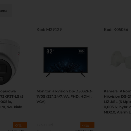
cena
Kod: M29129
Kod: K05056
kopułowa
Monitor Hikvision DS-D5032F3-
Kamera IP ko
Podgląd
Do koszyka
Podgląd
Do koszyka
E72KF3T-LS (5
1V0S (32", 24/7, VA, FHD, HDMI,
Hikvision DS-
005 lx,
VGA)
LIZU/SL (6 Mpix
 m, św. białe
0,005 lx, hybr.
MD2.0, Alarm 
1760,13 zł
-2%
-8%