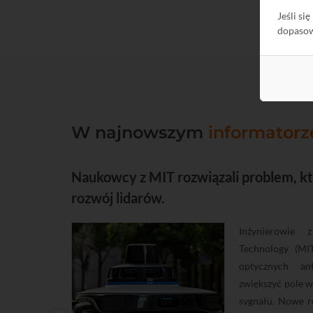
Jeśli si
dopaso
W najnowszym
informatorz
ACK.
Naukowcy z MIT rozwiązali problem, któ
rozwój lidarów.
urządzeń z
Inżynierowie 
 cala (44,45
Technology (MI
st związana
optycznych an
m szafy jest
zwiększyć pole w
600, 800 mm.
sygnału. Nowe ro