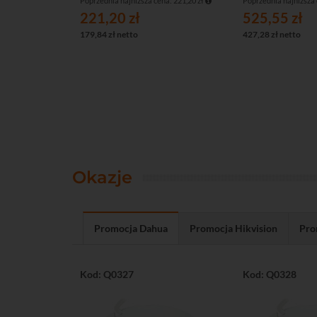
Poprzednia najniższa cena: 221,20 zł
Poprzednia najniższa 
221,20 zł
525,55 zł
179,84 zł netto
427,28 zł netto
Okazje
Promocja Dahua
Promocja Hikvision
Pro
Kod: Q0327
Kod: Q0328