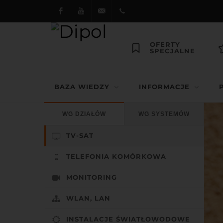
Facebook
Youtube
dipol@dipol.com.pl
+48
OFERTY
SPECJALNE
12
644
BAZA WIEDZY
INFORMACJE
29 13
WG DZIAŁÓW
WG SYSTEMÓW
TV-SAT
TELEFONIA KOMÓRKOWA
MONITORING
WLAN, LAN
INSTALACJE ŚWIATŁOWODOWE