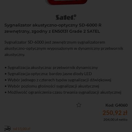
Sygnalizator akustyczno-optyczny SD-6000 R
zewnętrzny, zgodny z EN50131 Grade 2 SATEL
Sygnalizator SD-6000 jest zewnętrznym sygnalizatorem
akustyczno-optycznym wyposażonym w dynamiczny przetwornik
akustyczny.
• Sygnalizacja akustyczna: przetwornik dynamiczny
• Sygnalizacja optyczna: bardzo jasne diody LED
• Wybór jednego z czterech typów sygnalizacji dźwiękowej
• Wybór poziomu głośności sygnalizacji akustycznej
• Możliwość ograniczenia czasu trwania sygnalizacji akustycznej
stosownie do lokalnych regulacji prawnych
• Wewnętrzna osłona z blachy ocynkowanej
Kod: G4060
• Możliwość pracy z akumulatorem stanowiącym z opcjonalnym
250,92 zł
akumulatorem: 12 V, 2,3 Ah
204,00 zł netto
• Obudowa z wysokoudarowego poliwęglanu, charakteryzująca się
od 11,00 zł
bardzo dużą wytrzymałością mechaniczną