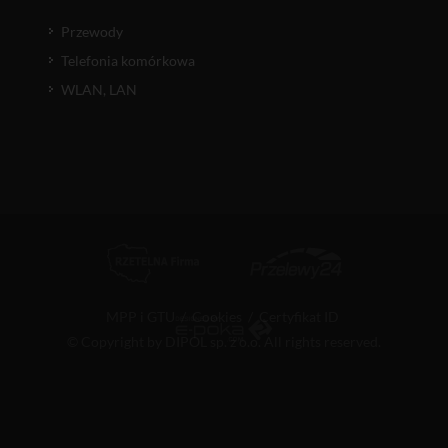
Przewody
Telefonia komórkowa
WLAN, LAN
MPP i GTU
/
Cookies
/
Certyfikat ID
© Copyright by DIPOL sp. z o.o. All rights reserved.