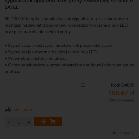
Sygnalizator optyczno-akustyczny zewnętrzny SP-4001 R
SATEL
SP-4001 R to optyczno-akustyczny sygnalizator przeznaczony do
montażu na zewnątrz budynków, wyposażony w jasne diody LED
oraz przetwornik piezoelektryczny.
• Sygnalizacja akustyczna: przetwornik piezoelektryczny
• Sygnalizacja optyczna: bardzo jasne diody LED
• Wewnętrzna osłona metalowa
• Ochrona sabotażowa przed otwarciem obudowy i oderwaniem od
podłoża
• Poziom natężenia dźwięku (z odległości 1 m): do 120 dB
• Zastosowanie: na zewnątrz
Kod: G4035
158,67 zł
129,00 zł netto
od 11,00 zł
Dostępny