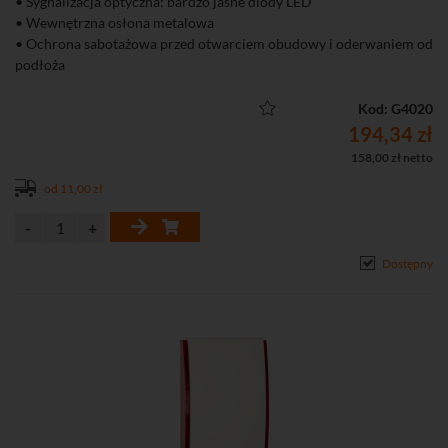
• Sygnalizacja optyczna: bardzo jasne diody LED
• Wewnętrzna osłona metalowa
• Ochrona sabotażowa przed otwarciem obudowy i oderwaniem od
podłoża
• Poziom natężenia dźwięku (z odległości 1 m): do 120 dB
• Zastosowanie: na zewnątrz
Kod: G4020
194,34 zł
158,00 zł netto
od 11,00 zł
Dostępny