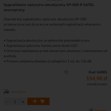
Sygnalizator optyczno-akustyczny SP-500 R SATEL
zewnętrzny
Zewnętrzny sygnalizator optyczno-akustyczny SP-500
przeznaczony jest do pracy w systemach sygnalizacji włamania i
napadu.
• Sygnalizacja akustyczna: przetwornik piezoelektryczny
• Sygnalizacja optyczna: bardzo jasne diody LED
• Ochrona sabotażowa przed otwarciem obudowy i oderwaniem od
podłoża
• Poziom natężenia dźwięku (z odległości 1 m): do 120 dB
• Zastosowanie: na zewnątrz
Kod: G4005
154,98 zł
126,00 zł netto
od 11,00 zł
Dostępny