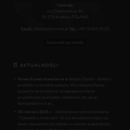
Centrala:
ul. Ciepłownicza 40
31-574 Kraków, POLAND
Email:
dipol@dipol.com.pl
Tel.:
+48 12 644 29 13
Nasza sieć sprzedaży
AKTUALNOŚCI
Nowe drzewo towarów w e
-sklepie Dipola - dobierz
produkty w obrębie systemu. W e-sklepie Dipola
pojawiła się możliwość przeglądania oferty
produktowej pod kątem systemów, tzn. grup
kompatybilnych ze...
10 czerwca 2026 r.
- Jubileuszowa edycja konkursu
"Ciekawie o Antenach". To już dwudziesty piąty raz,
kiedy zapraszamy do udziału w naszym wakacyjnym
wyzwaniu fotograficznym – czekamy na...