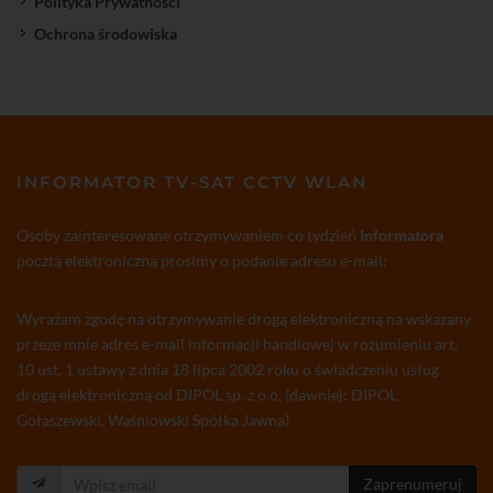
Polityka Prywatności
Ochrona środowiska
INFORMATOR TV-SAT CCTV WLAN
Osoby zainteresowane otrzymywaniem co tydzień
Informatora
pocztą elektroniczną prosimy o podanie adresu e-mail:
Wyrażam zgodę na otrzymywanie drogą elektroniczną na wskazany
przeze mnie adres e-mail informacji handlowej w rozumieniu art.
10 ust. 1 ustawy z dnia 18 lipca 2002 roku o świadczeniu usług
drogą elektroniczną od DIPOL sp. z o.o. (dawniej: DIPOL
Gołaszewski, Waśniowski Spółka Jawna)
Zaprenumeruj