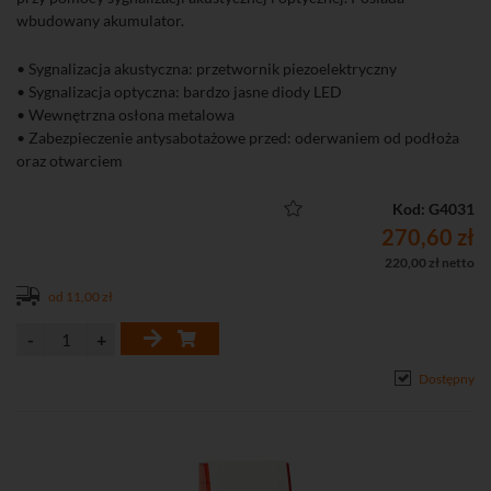
wbudowany akumulator.
• Sygnalizacja akustyczna: przetwornik piezoelektryczny
• Sygnalizacja optyczna: bardzo jasne diody LED
• Wewnętrzna osłona metalowa
• Zabezpieczenie antysabotażowe przed: oderwaniem od podłoża
oraz otwarciem
• Dołączony szczelny akumulator kwasowo-ołowiowy
Kod: G4031
270,60 zł
220,00 zł netto
od 11,00 zł
Dostępny