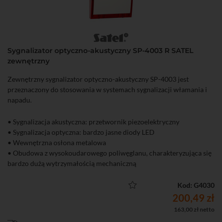
Sygnalizator optyczno-akustyczny SP-4003 R SATEL
zewnętrzny
Zewnętrzny sygnalizator optyczno-akustyczny SP-4003 jest
przeznaczony do stosowania w systemach sygnalizacji włamania i
napadu.
• Sygnalizacja akustyczna: przetwornik piezoelektryczny
• Sygnalizacja optyczna: bardzo jasne diody LED
• Wewnętrzna osłona metalowa
• Obudowa z wysokoudarowego poliwęglanu, charakteryzująca się
bardzo dużą wytrzymałością mechaniczną
• Ochrona sabotażowa przed otwarciem obudowy i oderwaniem od
podłoża
Kod: G4030
• Poziom natężenia dźwięku (z odległości 1 m): do 120 dB
200,49 zł
• Zastosowanie: na zewnątrz
163,00 zł netto