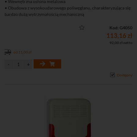
• Wewnętrzna osłona metalowa
• Obudowa z wysokoudarowego poliwęglanu, charakteryzująca się
bardzo dużą wytrzymałością mechaniczną
• Ochrona sabotażowa przed otwarciem obudowy i oderwaniem od
podłoża
Kod: G4050
• Poziom natężenia dźwięku (z odległości 1 m): do 120 dB
113,16 zł
• Zastosowanie: na zewnątrz
92,00 zł netto
od 11,00 zł
Dostępny