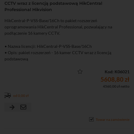
CCTV wraz z licencją podstawową HikCentral
Professional Hikvision
HikCentral-P-VSS-Base/16Ch to pakiet rozszerzeń
oprogramowania HikCentral Professional, pozwalający na
podłączenie 16 kamery CCTV.
• Nazwa licencji: HikCentral-P-VSS-Base/16Ch
• Opis: pakiet rozszerzeń - 16 kamer CCTV wraz z licencją
podstawową
Kod: K06021
5608,80 zł
4560,00 zł netto
od 0,00 zł
Towar na zamówienie