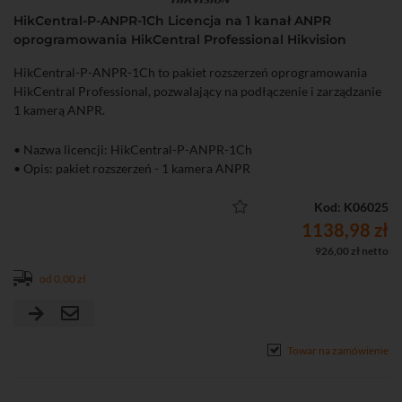
HikCentral-P-ANPR-1Ch Licencja na 1 kanał ANPR
oprogramowania HikCentral Professional Hikvision
HikCentral-P-ANPR-1Ch to pakiet rozszerzeń oprogramowania
HikCentral Professional, pozwalający na podłączenie i zarządzanie
1 kamerą ANPR.
• Nazwa licencji: HikCentral-P-ANPR-1Ch
• Opis: pakiet rozszerzeń - 1 kamera ANPR
Kod: K06025
1138,98 zł
926,00 zł netto
od 0,00 zł
Towar na zamówienie