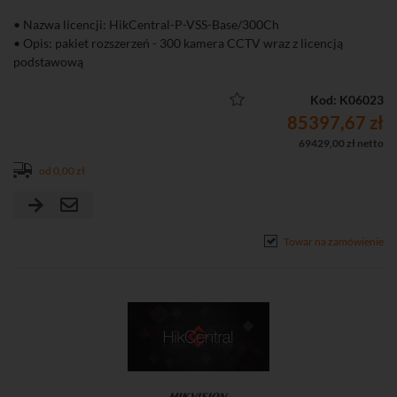
• Nazwa licencji: HikCentral-P-VSS-Base/300Ch
• Opis: pakiet rozszerzeń - 300 kamera CCTV wraz z licencją
podstawową
Kod: K06023
85397,67 zł
69429,00 zł netto
od 0,00 zł
Towar na zamówienie