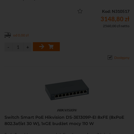
Kod: N310517
3148,80 zł
2560,00 zł netto
od 0,00 zł
Dostępny
Switch Smart PoE Hikvision DS-3E1309P-EI 8xFE (8xPoE
802.3af/at 30 W), 1xGE budżet mocy 110 W