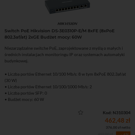
Switch PoE Hikvision DS-3E0310P-E/M 8xFE (8xPoE
802.3af/at) 2xGE Budżet mocy: 60W
Niezarządzalne switche PoE, zaprojektowane z myślą o małych i
średnich instalacjach monitoringu IP oraz systemach automatyki
budynkowej.
• Liczba portów Ethernet 10/100 Mb/s: 8 w tym 8xPoE 802.3af/at
(30 W)
• Liczba portów Ethernet 10/100/1000 Mb/s: 2
• Liczba portów SFP: 0
• Budżet mocy: 60 W
• Niezarządzalny
Kod: N310304
462,48 zł
376,00 zł netto
492,00 zł
- 6%