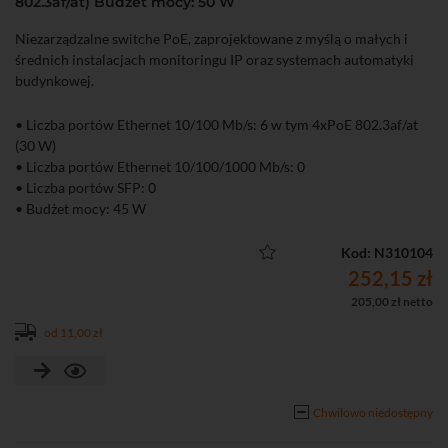
802.3af/at) Budżet mocy: 50 W
Niezarządzalne switche PoE, zaprojektowane z myślą o małych i
średnich instalacjach monitoringu IP oraz systemach automatyki
budynkowej.
• Liczba portów Ethernet 10/100 Mb/s: 6 w tym 4xPoE 802.3af/at
(30 W)
• Liczba portów Ethernet 10/100/1000 Mb/s: 0
• Liczba portów SFP: 0
• Budżet mocy: 45 W
• Niezarządzalny
Kod: N310104
252,15 zł
205,00 zł netto
od 11,00 zł
Chwilowo niedostępny