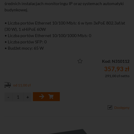
średnich instalacjach monitoringu IP oraz systemach automatyki
budynkowej.
• Liczba portów Ethernet 10/100 Mb/s: 6 w tym 3xPoE 802.3af/at
(30 W), 1 xHiPoE 60W
• Liczba portów Ethernet 10/100/1000 Mb/s: 0
• Liczba portów SFP: 0
• Budżet mocy: 65 W
• Niezarządzalny
Kod: N310112
357,93 zł
291,00 zł netto
od 11,00 zł
Dostępny