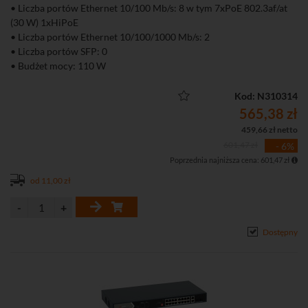
• Liczba portów Ethernet 10/100 Mb/s: 8 w tym 7xPoE 802.3af/at
(30 W) 1xHiPoE
• Liczba portów Ethernet 10/100/1000 Mb/s: 2
• Liczba portów SFP: 0
• Budżet mocy: 110 W
• Niezarządzalny
Kod: N310314
565,38 zł
459,66 zł netto
601,47 zł
- 6%
Poprzednia najniższa cena: 601,47 zł
od 11,00 zł
Dostępny