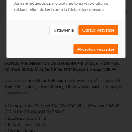
Jeśli się nie zgodzisz, nie wpłynie to na wyświetlanie
reklam, tylko nie będą one do Ciebie dopasowane.
Dostępny
Ustawienia
Odrzuć wszystkie
Akceptuję wszystkie
Switch PoE Hikvision DS-3E0528HP-E 24xGE (4xHiPoE,
20xPoE 802.3af/at) 2x GE 2x SFP Budżet mocy: 225 W
Niezarządzalne switche PoE, zaprojektowane z myślą o małych i
średnich instalacjach monitoringu IP oraz systemach automatyki
budynkowej.
• Liczba portów Ethernet 10/100/1000 Mb/s: 26 w tym 20xPoE
802.3af/at (30 W), 4xHiPoE 90W
• Liczba portów SFP: 2
• Budżet mocy: 370 W
• Niezarządzalny