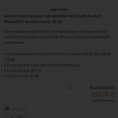
Switch PoE Hikvision DS-3E0105P-E(B) 5xFE (4xPoE
802.3af/at) Budżet mocy: 35 W
Niezarządzalne switche PoE, zaprojektowane z myślą o małych i
średnich instalacjach monitoringu IP oraz systemach automatyki
budynkowej.
• Liczba portów Ethernet 10/100 Mb/s: 5 w tym 4xPoE 802.3af/at
(30 W)
• Liczba portów Ethernet 10/100/1000 Mb/s: 0
• Liczba portów SFP: 0
• Budżet mocy: 35 W
• Niezarządzalny
Kod: N310101
351,78 zł
286,00 zł netto
od 11,00 zł