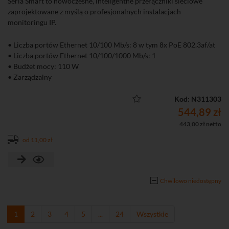
Seria Smart to nowoczesne, inteligentne przełączniki sieciowe
zaprojektowane z myślą o profesjonalnych instalacjach
monitoringu IP.
• Liczba portów Ethernet 10/100 Mb/s: 8 w tym 8x PoE 802.3af/at
• Liczba portów Ethernet 10/100/1000 Mb/s: 1
• Budżet mocy: 110 W
• Zarządzalny
Kod: N311303
544,89 zł
443,00 zł netto
od 11,00 zł
Chwilowo niedostępny
1
2
3
4
5
...
24
Wszystkie