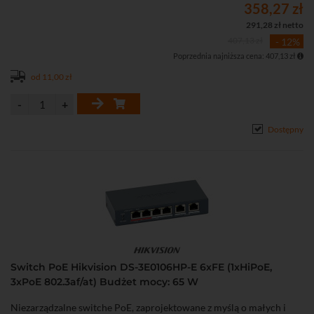
358,27 zł
291,28 zł netto
407,13 zł
- 12%
Poprzednia najniższa cena: 407,13 zł
od 11,00 zł
Dostępny
Switch PoE Hikvision DS-3E0106HP-E 6xFE (1xHiPoE,
3xPoE 802.3af/at) Budżet mocy: 65 W
Niezarządzalne switche PoE, zaprojektowane z myślą o małych i