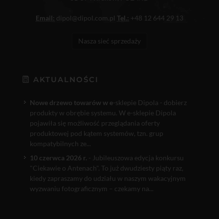
Email:
dipol@dipol.com.pl
Tel.:
+48 12 644 29 13
Nasza sieć sprzedaży
AKTUALNOŚCI
Nowe drzewo towarów w e
-sklepie Dipola - dobierz
produkty w obrębie systemu. W e-sklepie Dipola
pojawiła się możliwość przeglądania oferty
produktowej pod kątem systemów, tzn. grup
kompatybilnych ze...
10 czerwca 2026 r.
- Jubileuszowa edycja konkursu
"Ciekawie o Antenach". To już dwudziesty piąty raz,
kiedy zapraszamy do udziału w naszym wakacyjnym
wyzwaniu fotograficznym – czekamy na...