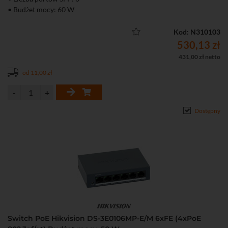
• Budżet mocy: 60 W
• Niezarządzalny
Kod: N310103
530,13 zł
431,00 zł netto
od 11,00 zł
Dostępny
Switch PoE Hikvision DS-3E0106MP-E/M 6xFE (4xPoE