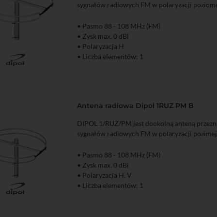
sygnałów radiowych FM w polaryzacji poziome
• Pasmo 88 - 108 MHz (FM)
• Zysk max. 0 dBi
• Polaryzacja H
• Liczba elementów: 1
zyka
Podgląd
Antena radiowa Dipol 1RUZ PM B
DIPOL 1/RUZ/PM jest dookolną anteną przezn
sygnałów radiowych FM w polaryzacji pozimej 
• Pasmo 88 - 108 MHz (FM)
• Zysk max. 0 dBi
• Polaryzacja H, V
• Liczba elementów: 1
zyka
Podgląd