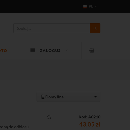
PL
OTO
ZALOGUJ
Domyślne
Kod: A0210
43,05 zł
zoną do odbioru