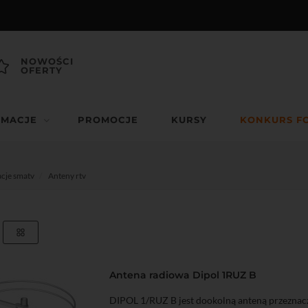
NOWOŚCI
OFERTY
RMACJE
PROMOCJE
KURSY
KONKURS F
acje smatv
Anteny rtv
Antena radiowa Dipol 1RUZ B
DIPOL 1/RUZ B jest dookolną anteną przeznac