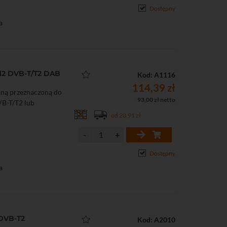
Dostępny
a
-12 DVB-T/T2 DAB
Kod: A1116
114,39 zł
eną przeznaczoną do
93,00 zł netto
VB-T/T2 lub
od 20,91 zł
Dostępny
a
 DVB-T2
Kod: A2010