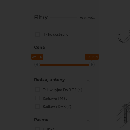
Filtry
wyczyść
Tylko dostępne
Cena
39 PLN
130 PLN
Rodzaj anteny
Telewizyjna DVB-T2
(4)
Radiowa FM
(3)
Radiowa DAB
(2)
Pasmo
UHF
(2)