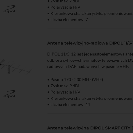
• Zysk max. 7 dBi
• Polaryzacja H/V
zyka
Podgląd
• Kierunkowa charakterystyka promieniowani
• Liczba elementów: 7
Antena telewizyjno-radiowa DIPOL 11/5
DIPOL-11/5-12 jest jedenastoelementową ant
odbioru cyfrowych sygnałów telewizyjnych D
radiowych DAB nadawanych w paśmie VHF.
• Pasmo 170 - 230 MHz (VHF)
• Zysk max. 9 dBi
• Polaryzacja H/V
zyka
Podgląd
• Kierunkowa charakterystyka promieniowani
• Liczba elementów: 11
Antena telewizyjna DIPOL SMART CITY