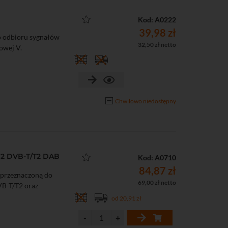
Kod: A0222
39,98 zł
o odbioru sygnałów
32,50 zł netto
owej V.
Chwilowo niedostępny
12 DVB-T/T2 DAB
Kod: A0710
84,87 zł
 przeznaczoną do
69,00 zł netto
VB-T/T2 oraz
od 20,91 zł