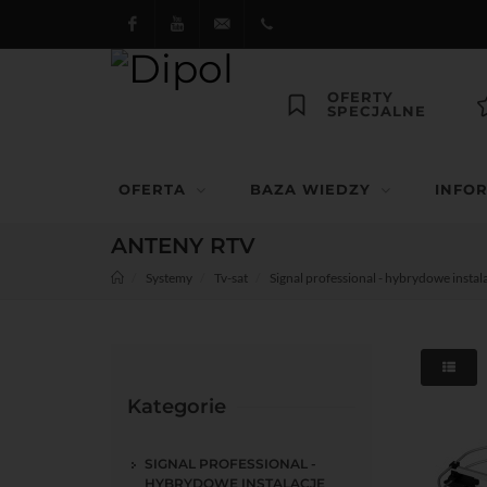
Facebook
Youtube
dipol@dipol.com.pl
+48
OFERTY
SPECJALNE
12
644
OFERTA
BAZA WIEDZY
INFO
29 13
ANTENY RTV
Systemy
Tv-sat
Signal professional - hybrydowe instal
Kategorie
SIGNAL PROFESSIONAL -
HYBRYDOWE INSTALACJE