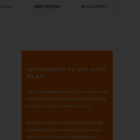
INFORMATOR TV-SAT CCTV
WLAN
Osoby zainteresowane otrzymywaniem co
tydzień
Informatora
pocztą elektroniczną
prosimy o podanie adresu e-mail:
Wyrażam zgodę na otrzymywanie drogą
elektroniczną na wskazany przeze mnie
adres e-mail informacji handlowej w