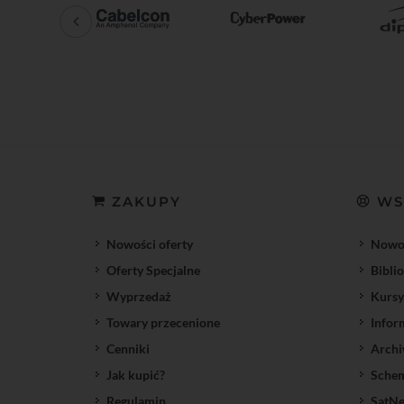
ZAKUPY
WS
Nowości oferty
Nowoś
Oferty Specjalne
Bibli
Wyprzedaż
Kursy
Towary przecenione
Infor
Cenniki
Archi
Jak kupić?
Sche
Regulamin
SatNe