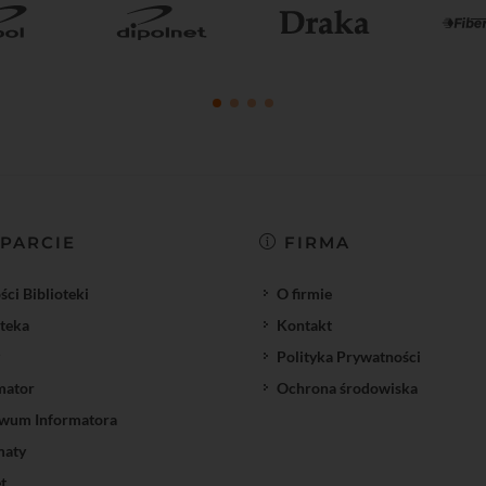
PARCIE
FIRMA
ci Biblioteki
O firmie
oteka
Kontakt
Polityka Prywatności
mator
Ochrona środowiska
wum Informatora
maty
t