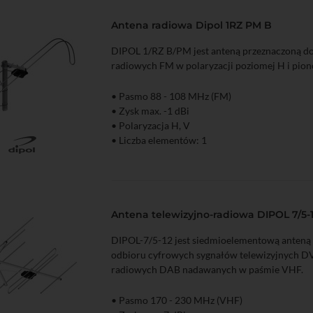
Antena radiowa Dipol 1RZ PM B
DIPOL 1/RZ B/PM jest anteną przeznaczoną d
radiowych FM w polaryzacji poziomej H i pion
• Pasmo 88 - 108 MHz (FM)
• Zysk max. -1 dBi
• Polaryzacja H, V
• Liczba elementów: 1
Podgląd
Antena telewizyjno-radiowa DIPOL 7/5-
DIPOL-7/5-12 jest siedmioelementową anteną
odbioru cyfrowych sygnałów telewizyjnych D
radiowych DAB nadawanych w paśmie VHF.
• Pasmo 170 - 230 MHz (VHF)