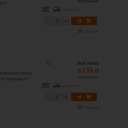
35,00 zł netto
j H.
od 20,91 zł
Dostępny
Kod: A0221
63,96 zł
aczoną do odbioru
52,00 zł netto
H i pionowej V.
od 20,91 zł
Dostępny