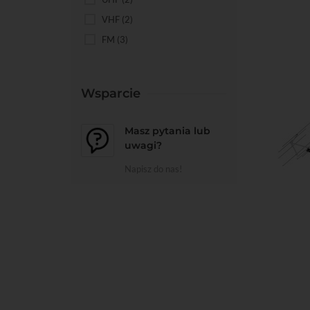
VHF
(2)
Do kos
FM
(3)
Wsparcie
Masz pytania lub
uwagi?
Napisz do nas!
Do kos