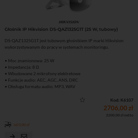
Głośnik IP Hikvision DS-QAZ1325G1T (25 W, tubowy)
DS-QAZ1325G1T jest tubowym głośnikiem IP marki Hikvision
wykorzystywanym do pracy w systemach monitoringu.
• Moc znamionowa: 25 W
• Impedancja: 8 Ω
• Wbudowane 2 mikrofony elektretowe
• Funkcje audio: AEC, AGC, ANS, DRC
• Obsługa formatu audio: MP3, WAV
• Dysk eMMC 4 GB (1 GB na pliki audio)
• Syntezator mowy: angielski
Kod: K6107
• Typ transmisji: na żywo, według harmonogramu, alarmowe
2706,00 zł
• Wyjście zasilające: DC 12 V, 25 mA max.
2200,00 zł netto
• Zasilanie: DC 24 V
od 0,00 zł
• Stopień ochrony: IP67