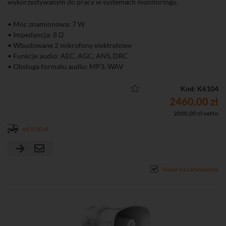
wykorzystywanym do pracy w systemach monitoringu.
• Moc znamionowa: 7 W
• Impedancja: 8 Ω
• Wbudowane 2 mikrofony elektretowe
• Funkcje audio: AEC, AGC, ANS, DRC
• Obsługa formatu audio: MP3, WAV
• Dysk eMMC 4 GB (1 GB na pliki audio)
• Syntezator mowy: angielski
Kod: K6104
• Typ transmisji: na żywo, według harmonogramu, alarmowa
2460,00 zł
• Wyjście zasilające: DC 12 V, 25 mA max.
2000,00 zł netto
• Wejście alarmowe: 1
od 0,00 zł
• Zasilanie: PoE (802.3af)
• Stopień ochrony: IP67
Towar na zamówienie