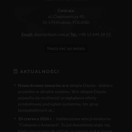
Centrala:
ul. Ciepłownicza 40
31-574 Kraków, POLAND
Email:
dipol@dipol.com.pl
Tel.:
+48 12 644 29 13
Nasza sieć sprzedaży
AKTUALNOŚCI
Nowe drzewo towarów w e
-sklepie Dipola - dobierz
produkty w obrębie systemu. W e-sklepie Dipola
pojawiła się możliwość przeglądania oferty
produktowej pod kątem systemów, tzn. grup
kompatybilnych ze...
10 czerwca 2026 r.
- Jubileuszowa edycja konkursu
"Ciekawie o Antenach". To już dwudziesty piąty raz,
kiedy zapraszamy do udziału w naszym wakacyjnym