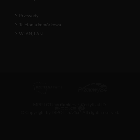
Przewody
Telefonia komórkowa
WLAN, LAN
MPP i GTU
/
Cookies
/
Certyfikat ID
© Copyright by DIPOL sp. z o.o. All rights reserved.