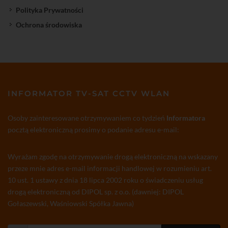
Polityka Prywatności
Ochrona środowiska
INFORMATOR TV-SAT CCTV WLAN
Osoby zainteresowane otrzymywaniem co tydzień
Informatora
pocztą elektroniczną prosimy o podanie adresu e-mail:
Wyrażam zgodę na otrzymywanie drogą elektroniczną na wskazany
przeze mnie adres e-mail informacji handlowej w rozumieniu art.
10 ust. 1 ustawy z dnia 18 lipca 2002 roku o świadczeniu usług
drogą elektroniczną od DIPOL sp. z o.o. (dawniej: DIPOL
Gołaszewski, Waśniowski Spółka Jawna)