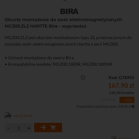
Okucie montażowe do zwór elektromagnetycznych
MG300.ZL2 HARTTE Bira - wyprzedaż
MG300.ZL2 jest okuciem montażowym typu ZL przeznaczonym do
montażu zwór elektromagnetycznych Hartte z serii MG300.
• Uchwyt montażowy do zwory Bira
• Kompatybilne modele: MG300.180SR, MG300.180MR
Kod: G76955
167,90 zł
136,50 zł netto
258,30 zł
- 35%
Poprzednia najniższa cena: 258,30 zł
od 11,00 zł
Dostępny