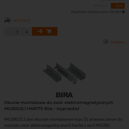
• Pobór prądu: 350 / 175 mA
504,30 zł
- 35%
• Wymiary: 166 x 39 x 21 mm
Poprzednia najniższa cena: 504,30 zł
• Masa: 1 kg
od 11,00 zł
Dostępny
Okucie montażowe do zwór elektromagnetycznych
MG300.ZL1 HARTTE Bira - wyprzedaż
MG300.ZL1 jest okuciem montażowym typu ZL przeznaczonym do
montażu zwór elektromagnetycznych Hartte z serii MG300.