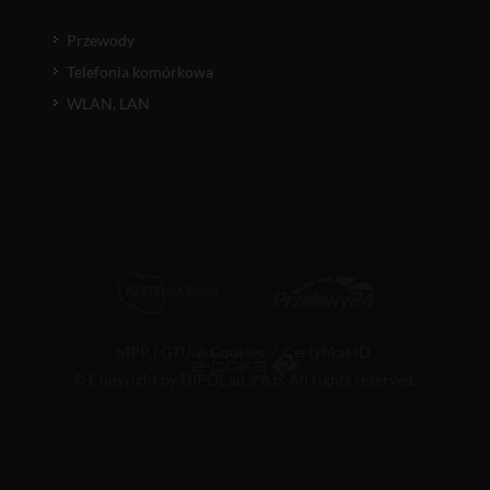
Przewody
Telefonia komórkowa
WLAN, LAN
MPP i GTU
/
Cookies
/
Certyfikat ID
© Copyright by DIPOL sp. z o.o. All rights reserved.