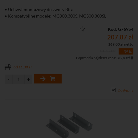
• Uchwyt montażowy do zwory Bira
• Kompatybilne modele: MG300.300S, MG300.300SL
Kod: G76954
207,87 zł
169,00 zł netto
319,80 zł
- 35%
Poprzednia najniższa cena: 319,80 zł
od 11,00 zł
Dostępny