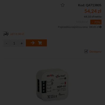
Kod: Q471380S
54,24 zł
44,10 zł netto
180,81 zł
- 70%
Poprzednia najniższa cena: 180,81 zł
od 11,00 zł
Dostępny