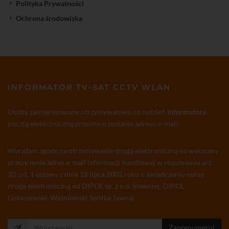
Polityka Prywatności
Ochrona środowiska
INFORMATOR TV-SAT CCTV WLAN
Osoby zainteresowane otrzymywaniem co tydzień
Informatora
pocztą elektroniczną prosimy o podanie adresu e-mail:
Wyrażam zgodę na otrzymywanie drogą elektroniczną na wskazany
przeze mnie adres e-mail informacji handlowej w rozumieniu art.
10 ust. 1 ustawy z dnia 18 lipca 2002 roku o świadczeniu usług
drogą elektroniczną od DIPOL sp. z o.o. (dawniej: DIPOL
Gołaszewski, Waśniowski Spółka Jawna)
Zaprenumeruj