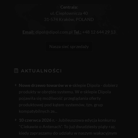
Centrala:
ul. Ciepłownicza 40
31-574 Kraków, POLAND
Email:
dipol@dipol.com.pl
Tel.:
+48 12 644 29 13
Nasza sieć sprzedaży
AKTUALNOŚCI
Nowe drzewo towarów w e
-sklepie Dipola - dobierz
produkty w obrębie systemu. W e-sklepie Dipola
pojawiła się możliwość przeglądania oferty
produktowej pod kątem systemów, tzn. grup
kompatybilnych ze...
10 czerwca 2026 r.
- Jubileuszowa edycja konkursu
"Ciekawie o Antenach". To już dwudziesty piąty raz,
kiedy zapraszamy do udziału w naszym wakacyjnym