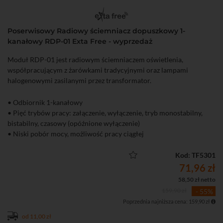
Poserwisowy Radiowy ściemniacz dopuszkowy 1-
kanałowy RDP-01 Exta Free - wyprzedaż
Moduł RDP-01 jest radiowym ściemniaczem oświetlenia,
współpracującym z żarówkami tradycyjnymi oraz lampami
halogenowymi zasilanymi przez transformator.
• Odbiornik 1-kanałowy
• Pięć trybów pracy: załączenie, wyłączenie, tryb monostabilny,
bistabilny, czasowy (opóźnione wyłączenie)
• Niski pobór mocy, możliwość pracy ciągłej
Kod: TF5301
71,96 zł
58,50 zł netto
159,90 zł
- 55%
Poprzednia najniższa cena: 159,90 zł
od 11,00 zł