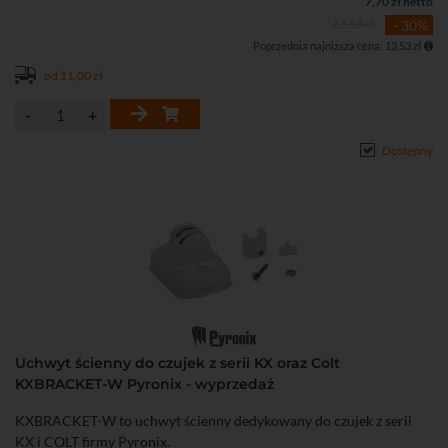
7,70 zł netto
13,53 zł
- 30%
Poprzednia najniższa cena: 13,53 zł
od 11,00 zł
Dostępny
Uchwyt ścienny do czujek z serii KX oraz Colt
KXBRACKET-W Pyronix - wyprzedaż
KXBRACKET-W to uchwyt ścienny dedykowany do czujek z serii
KX i COLT firmy Pyronix.