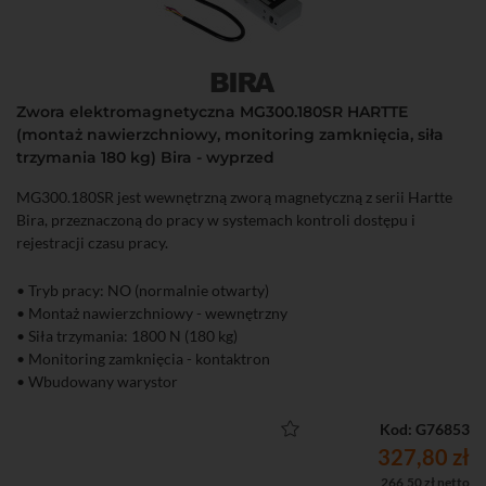
Zwora elektromagnetyczna MG300.180SR HARTTE
(montaż nawierzchniowy, monitoring zamknięcia, siła
trzymania 180 kg) Bira - wyprzed
MG300.180SR jest wewnętrzną zworą magnetyczną z serii Hartte
Bira, przeznaczoną do pracy w systemach kontroli dostępu i
rejestracji czasu pracy.
• Tryb pracy: NO (normalnie otwarty)
• Montaż nawierzchniowy - wewnętrzny
• Siła trzymania: 1800 N (180 kg)
• Monitoring zamknięcia - kontaktron
• Wbudowany warystor
• Brak magnetyzmu szczątkowego
• Brak "przycisku" odpychającego płytę zwierną od zwory - brak
Kod: G76853
korozji
327,80 zł
• Zasilanie: DC 12 / 24 V
266,50 zł netto