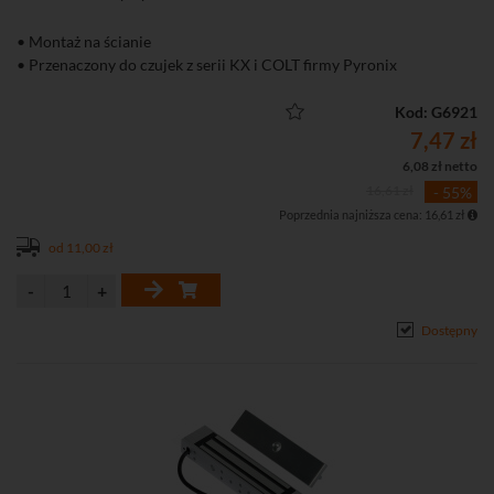
• Montaż na ścianie
• Przenaczony do czujek z serii KX i COLT firmy Pyronix
Kod: G6921
7,47 zł
6,08 zł netto
16,61 zł
- 55%
Poprzednia najniższa cena: 16,61 zł
od 11,00 zł
Dostępny