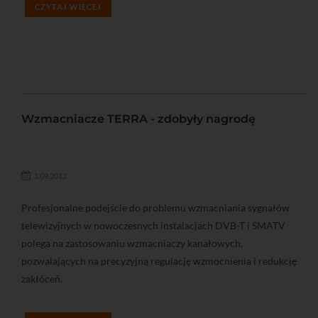
CZYTAJ WIĘCEJ
Wzmacniacze TERRA - zdobyły nagrodę
1.09.2012
Profesjonalne podejście do problemu wzmacniania sygnałów
telewizyjnych w nowoczesnych instalacjach DVB-T i SMATV
polega na zastosowaniu wzmacniaczy kanałowych,
pozwalających na precyzyjną regulację wzmocnienia i redukcję
zakłóceń.