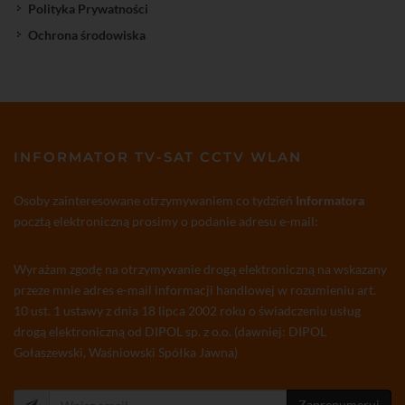
Polityka Prywatności
Ochrona środowiska
INFORMATOR TV-SAT CCTV WLAN
Osoby zainteresowane otrzymywaniem co tydzień
Informatora
pocztą elektroniczną prosimy o podanie adresu e-mail:
Wyrażam zgodę na otrzymywanie drogą elektroniczną na wskazany
przeze mnie adres e-mail informacji handlowej w rozumieniu art.
10 ust. 1 ustawy z dnia 18 lipca 2002 roku o świadczeniu usług
drogą elektroniczną od DIPOL sp. z o.o. (dawniej: DIPOL
Gołaszewski, Waśniowski Spółka Jawna)
Zaprenumeruj