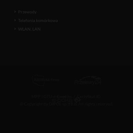
Przewody
Telefonia komórkowa
WLAN, LAN
MPP i GTU
/
Cookies
/
Certyfikat ID
© Copyright by DIPOL sp. z o.o. All rights reserved.