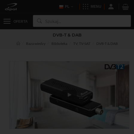
PL
MENU
OFERTA
DVB-T & DAB
Baza wiedzy
Biblioteka
TV, TV-SAT
DVB-T & DAB