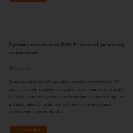
Cyfrowe modulatory DVB-T - podział, przykłady
zastosowań
10.02.2020
Zamiana sygnałów A/V na sygnał wysokiej częstotliwości RF
oznaczająca wprowadzenie sygnału z wszelkiego rodzaju źródeł
takich jak komputery, odtwarzacze czy kamery monitoringu, do
instalacji telewizji naziemnej, jest operacją wymagającą
zastosowania tzw. modulatora.
CZYTAJ WIĘCEJ