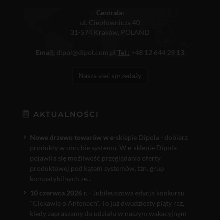
Centrala:
ul. Ciepłownicza 40
31-574 Kraków, POLAND
Email:
dipol@dipol.com.pl
Tel.:
+48 12 644 29 13
Nasza sieć sprzedaży
AKTUALNOŚCI
Nowe drzewo towarów w e
-sklepie Dipola - dobierz
produkty w obrębie systemu. W e-sklepie Dipola
pojawiła się możliwość przeglądania oferty
produktowej pod kątem systemów, tzn. grup
kompatybilnych ze...
10 czerwca 2026 r.
- Jubileuszowa edycja konkursu
"Ciekawie o Antenach". To już dwudziesty piąty raz,
kiedy zapraszamy do udziału w naszym wakacyjnym