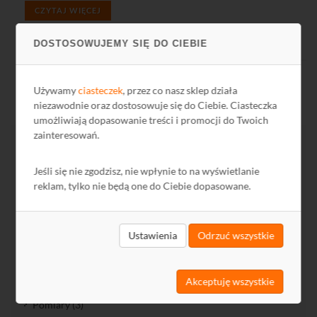
CZYTAJ WIĘCEJ
DOSTOSOWUJEMY SIĘ DO CIEBIE
Używamy
ciasteczek
, przez co nasz sklep działa
niezawodnie oraz dostosowuje się do Ciebie. Ciasteczka
umożliwiają dopasowanie treści i promocji do Twoich
zainteresowań.
Biblioteka działu
Jeśli się nie zgodzisz, nie wpłynie to na wyświetlanie
reklam, tylko nie będą one do Ciebie dopasowane.
O antenach TV-SAT (3)
Instalacje domowe (4)
Ustawienia
Odrzuć wszystkie
Instalacje zbiorcze (15)
Elementy instalacji (11)
Akceptuję wszystkie
Projektowanie (3)
Pomiary (3)