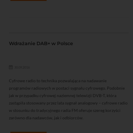
Wdrażanie DAB+ w Polsce
30.09.2016
Cyfrowe radio to technika pozwalająca na nadawanie
programów radiowych w postaci sygnału cyfrowego. Podobnie
jak w przypadku cyfrowej naziemnej telewizji DVB-T, która
zastąpiła stosowany przez lata sygnał analogowy – cyfrowe radio
w stosunku do tradycyjnego radia FM oferuje szereg korzyści
zarówno dla nadawców, jak i odbiorców.