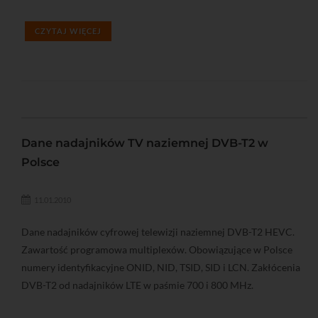
CZYTAJ WIĘCEJ
Dane nadajników TV naziemnej DVB-T2 w
Polsce
11.01.2010
Dane nadajników cyfrowej telewizji naziemnej DVB-T2 HEVC.
Zawartość programowa multiplexów. Obowiązujące w Polsce
numery identyfikacyjne ONID, NID, TSID, SID i LCN. Zakłócenia
DVB-T2 od nadajników LTE w paśmie 700 i 800 MHz.