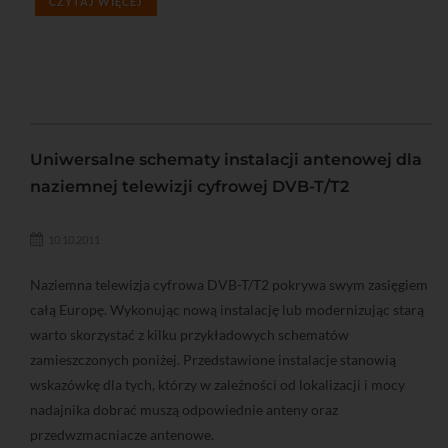
CZYTAJ WIĘCEJ
Uniwersalne schematy instalacji antenowej dla
naziemnej telewizji cyfrowej DVB-T/T2
10.10.2011
Naziemna telewizja cyfrowa DVB-T/T2 pokrywa swym zasięgiem
całą Europę. Wykonując nową instalację lub modernizując starą
warto skorzystać z kilku przykładowych schematów
zamieszczonych poniżej. Przedstawione instalacje stanowią
wskazówkę dla tych, którzy w zależności od lokalizacji i mocy
nadajnika dobrać muszą odpowiednie anteny oraz
przedwzmacniacze antenowe.