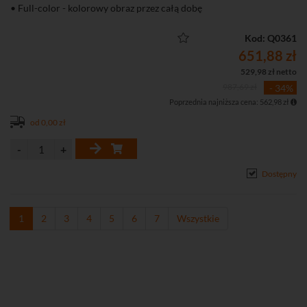
• Full-color - kolorowy obraz przez całą dobę
• Inteligenta detekcja ruchu SMD+ (Smart Motion Detection+)
• Wbudowany mikrofon
Kod: Q0361
• Funkcje obrazu: D-WDR, 3D-DNR, BLC, HLC, tryb korytarzowy
651,88 zł
529,98 zł netto
987,69 zł
- 34%
Poprzednia najniższa cena: 562,98 zł
od 0,00 zł
Dostępny
1
2
3
4
5
6
7
Wszystkie