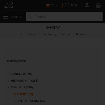
PL
MENU
OFERTA
KAMERY
Systemy
Monitoring
Dahua ip
Kamery
Kategorie
SUNELL IP (39)
HIKVISION IP (238)
DAHUA IP (136)
KAMERY (67)
ENTRY 1 SERIA (14)