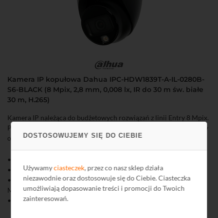
Kamera IP kopułowa Dahua IPC-HDW1839T-A-IL-0280B-
S6-BLACK (8 Mpix, 2,8 mm, 0,008 lx, IR do 30 m św. białe
30 m, H.265)
Kamera IP należąca do budżetowych rozwiązań z linii Entry 8 Mpix.
Posiada system inteligentnej detekcji ruchu SMD+ oraz hybrydowy
DOSTOSOWUJEMY SIĘ DO CIEBIE
oświetlacz.
• Rozdzielczość 8 MPix
Używamy
ciasteczek
, przez co nasz sklep działa
• Obiektyw o stałej ogniskowej 2,8 mm
niezawodnie oraz dostosowuje się do Ciebie. Ciasteczka
• Hybrydowy oświetlacz z inteligentnym przełączaniem z 1 diodą
umożliwiają dopasowanie treści i promocji do Twoich
Multi-core Light
zainteresowań.
• Full-color - kolorowy obraz przez całą dobę
• Inteligentna detekcja ruchu SMD+ (Smart Motion Detection+)