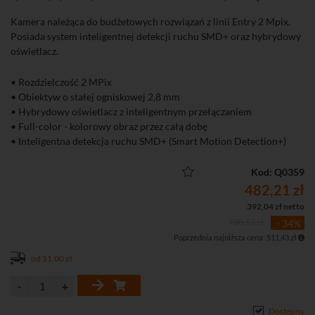
Kamera należąca do budżetowych rozwiązań z linii Entry 2 Mpix.
Posiada system inteligentnej detekcji ruchu SMD+ oraz hybrydowy
oświetlacz.
• Rozdzielczość 2 MPix
• Obiektyw o stałej ogniskowej 2,8 mm
• Hybrydowy oświetlacz z inteligentnym przełączaniem
• Full-color - kolorowy obraz przez całą dobę
• Inteligentna detekcja ruchu SMD+ (Smart Motion Detection+)
• Wbudowany mikrofon
• Funkcje obrazu: 3D-DNR, ROI, BLC, HLC, tryb korytarzowy
Kod: Q0359
482,21 zł
392,04 zł netto
730,62 zł
- 34%
Poprzednia najniższa cena: 511,43 zł
od 11,00 zł
Dostępny