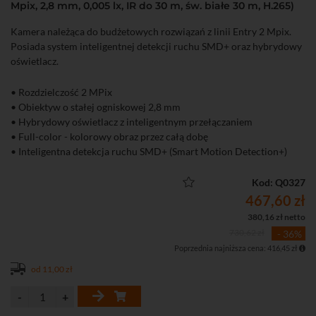
Mpix, 2,8 mm, 0,005 lx, IR do 30 m, św. białe 30 m, H.265)
Kamera należąca do budżetowych rozwiązań z linii Entry 2 Mpix.
Posiada system inteligentnej detekcji ruchu SMD+ oraz hybrydowy
oświetlacz.
• Rozdzielczość 2 MPix
• Obiektyw o stałej ogniskowej 2,8 mm
• Hybrydowy oświetlacz z inteligentnym przełączaniem
• Full-color - kolorowy obraz przez całą dobę
• Inteligentna detekcja ruchu SMD+ (Smart Motion Detection+)
• Wbudowany mikrofon
• Funkcje obrazu: WDR 120 dB, 3D-DNR, ROI, BLC, HLC, tryb
Kod: Q0327
korytarzowy
467,60 zł
380,16 zł netto
730,62 zł
- 36%
Poprzednia najniższa cena: 416,45 zł
od 11,00 zł