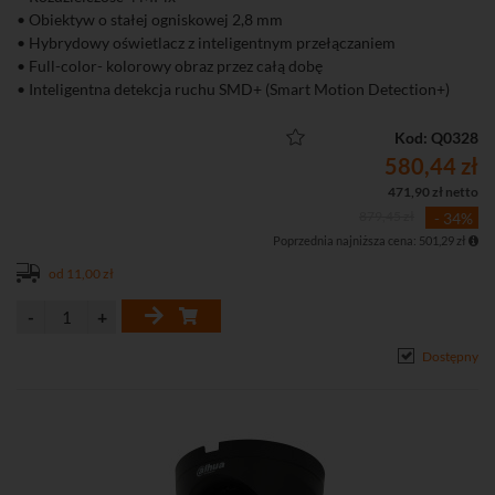
• Obiektyw o stałej ogniskowej 2,8 mm
• Hybrydowy oświetlacz z inteligentnym przełączaniem
• Full-color- kolorowy obraz przez całą dobę
• Inteligentna detekcja ruchu SMD+ (Smart Motion Detection+)
• Wbudowany mikrofon
• Funkcje obrazu: WDR 120 dB, 3D-DNR, ROI, BLC, HLC
Kod: Q0328
580,44 zł
471,90 zł netto
879,45 zł
- 34%
Poprzednia najniższa cena: 501,29 zł
od 11,00 zł
Dostępny