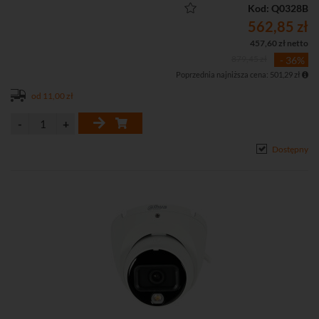
• Funkcje obrazu: WDR 120 dB, 3D-DNR, ROI, BLC, HLC
Kod: Q0328B
562,85 zł
457,60 zł netto
879,45 zł
- 36%
Poprzednia najniższa cena: 501,29 zł
od 11,00 zł
Dostępny