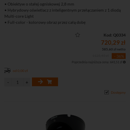
• Obiektyw o stałej ogniskowej 2,8 mm
• Hybrydowy oświetlacz z inteligentnym przełączaniem z 1 diodą
Multi-core Light
• Full-color - kolorowy obraz przez całą dobę
• Inteligenta detekcja ruchu SMD+ (Smart Motion Detection+)
• Wbudowany mikrofon
Kod: Q0334
• Funkcje obrazu: D-WDR, 3D-DNR, BLC, HLC, tryb korytarzowy
720,29 zł
585,60 zł netto
1125,45 zł
- 36%
Poprzednia najniższa cena: 641,51 zł
od 0,00 zł
Dostępny