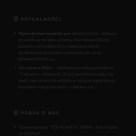
AKTUALNOŚCI
Nowe drzewo towarów w e
-sklepie Dipola - dobierz
produkty w obrębie systemu. W e-sklepie Dipola
pojawiła się możliwość przeglądania oferty
produktowej pod kątem systemów, tzn. grup
kompatybilnych ze...
10 czerwca 2026 r.
- Jubileuszowa edycja konkursu
"Ciekawie o Antenach". To już dwudziesty piąty raz,
kiedy zapraszamy do udziału w naszym wakacyjnym
wyzwaniu fotograficznym – czekamy na...
PRASA O NAS
Transmodulator TDX-4168 FTA TERRA - Świat Radio
nr 10/2019