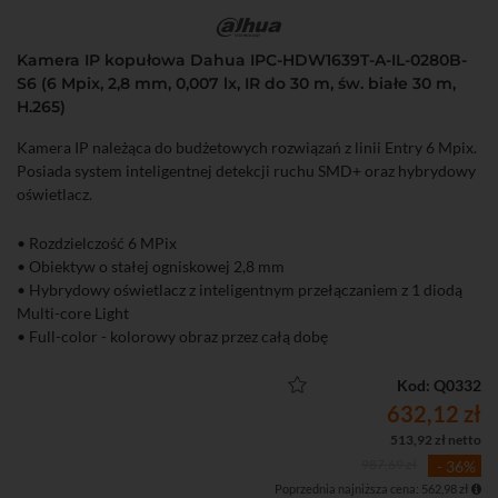
Kamera IP kopułowa Dahua IPC-HDW1639T-A-IL-0280B-
S6 (6 Mpix, 2,8 mm, 0,007 lx, IR do 30 m, św. białe 30 m,
H.265)
Kamera IP należąca do budżetowych rozwiązań z linii Entry 6 Mpix.
Posiada system inteligentnej detekcji ruchu SMD+ oraz hybrydowy
oświetlacz.
• Rozdzielczość 6 MPix
• Obiektyw o stałej ogniskowej 2,8 mm
• Hybrydowy oświetlacz z inteligentnym przełączaniem z 1 diodą
Multi-core Light
• Full-color - kolorowy obraz przez całą dobę
• Inteligenta detekcja ruchu SMD+ (Smart Motion Detection+)
• Wbudowany mikrofon
Kod: Q0332
• Funkcje obrazu: D-WDR, 3D-DNR, BLC, HLC, tryb korytarzowy
632,12 zł
513,92 zł netto
987,69 zł
- 36%
Poprzednia najniższa cena: 562,98 zł