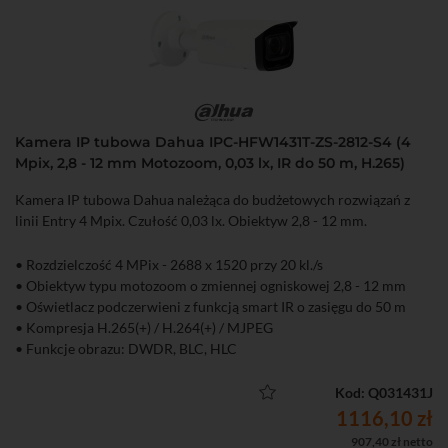
Kamera IP tubowa Dahua IPC-HFW1431T-ZS-2812-S4 (4
Mpix, 2,8 - 12 mm Motozoom, 0,03 lx, IR do 50 m, H.265)
Kamera IP tubowa Dahua należąca do budżetowych rozwiązań z
linii Entry 4 Mpix. Czułość 0,03 lx. Obiektyw 2,8 - 12 mm.
• Rozdzielczość 4 MPix - 2688 x 1520 przy 20 kl./s
• Obiektyw typu motozoom o zmiennej ogniskowej 2,8 - 12 mm
• Oświetlacz podczerwieni z funkcją smart IR o zasięgu do 50 m
• Kompresja H.265(+) / H.264(+) / MJPEG
• Funkcje obrazu: DWDR, BLC, HLC
• System detekcji ruchu, strefy prywatności
• Szczelna (IP67) obudowa
Kod: Q031431J
• Zasilanie DC 12 V lub PoE (802.3af)
1116,10 zł
• Możliwość nagrywania na kartę microSD
907,40 zł netto