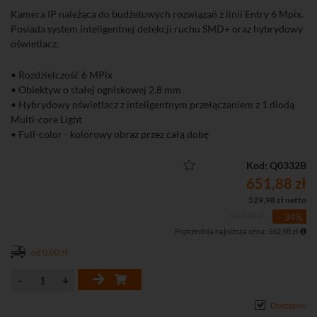
Kamera IP należąca do budżetowych rozwiązań z linii Entry 6 Mpix.
Posiada system inteligentnej detekcji ruchu SMD+ oraz hybrydowy
oświetlacz.
• Rozdzielczość 6 MPix
• Obiektyw o stałej ogniskowej 2,8 mm
• Hybrydowy oświetlacz z inteligentnym przełączaniem z 1 diodą
Multi-core Light
• Full-color - kolorowy obraz przez całą dobę
• Inteligenta detekcja ruchu SMD+ (Smart Motion Detection+)
• Wbudowany mikrofon
Kod: Q0332B
• Funkcje obrazu: D-WDR, 3D-DNR, BLC, HLC, tryb korytarzowy
651,88 zł
529,98 zł netto
987,69 zł
- 34%
Poprzednia najniższa cena: 562,98 zł
od 0,00 zł
Dostępny