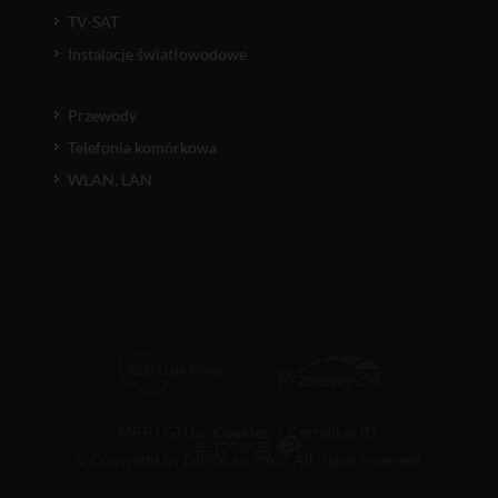
TV-SAT
Instalacje światłowodowe
Przewody
Telefonia komórkowa
WLAN, LAN
MPP i GTU
/
Cookies
/
Certyfikat ID
© Copyright by DIPOL sp. z o.o. All rights reserved.