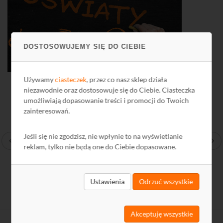
DOSTOSOWUJEMY SIĘ DO CIEBIE
Używamy
ciasteczek
, przez co nasz sklep działa
niezawodnie oraz dostosowuje się do Ciebie. Ciasteczka
umożliwiają dopasowanie treści i promocji do Twoich
zainteresowań.
Jeśli się nie zgodzisz, nie wpłynie to na wyświetlanie
reklam, tylko nie będą one do Ciebie dopasowane.
Ustawienia
Odrzuć wszystkie
Akceptuję wszystkie