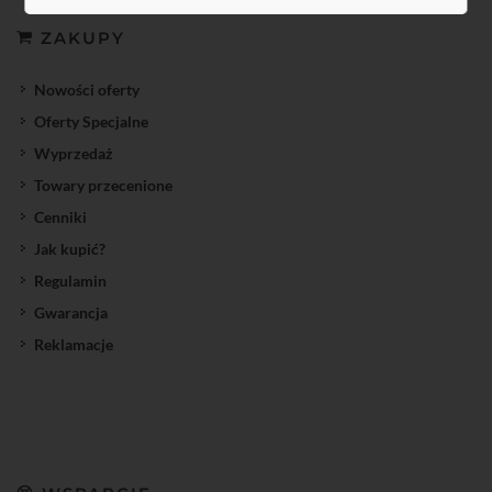
ZAKUPY
Nowości oferty
Oferty Specjalne
Wyprzedaż
Towary przecenione
Cenniki
Jak kupić?
Regulamin
Gwarancja
Reklamacje