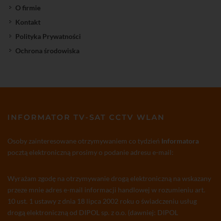
O firmie
Kontakt
Polityka Prywatności
Ochrona środowiska
INFORMATOR TV-SAT CCTV WLAN
Osoby zainteresowane otrzymywaniem co tydzień
Informatora
pocztą elektroniczną prosimy o podanie adresu e-mail:
Wyrażam zgodę na otrzymywanie drogą elektroniczną na wskazany
przeze mnie adres e-mail informacji handlowej w rozumieniu art.
10 ust. 1 ustawy z dnia 18 lipca 2002 roku o świadczeniu usług
drogą elektroniczną od DIPOL sp. z o.o. (dawniej: DIPOL