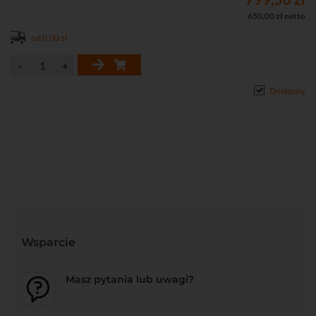
• Port RS-485 do podłączenia centrali ACSP-402 / panelu
650,00 zł netto
wyniesionego APSP-402
od 0,00 zł
• Zasilanie 12...18 V DC z centrali ACSP-402 / panelu wyniesionego
APSP-402
Dostępny
Wsparcie
Masz pytania lub uwagi?