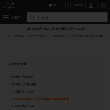
PL
MENU
OFERTA
URZĄDZENIA ZDALNEJ OBSŁUGI
Systemy
Systemy ppoż
Satel acsp
Urządzenia zdalnej obsługi
Kategorie
SATEL CSP (17)
SATEL ACSP (18)
CENTRALE (1)
URZĄDZENIA ZDALNEJ OBSŁUGI (1)
CZUJNIKI (3)