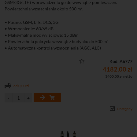
GSM/3G/LTE i wprowadzeniu go do wewnątrz pomieszczeń.
Powierzchnia wzmacniania około 500 m².
• Pasmo: GSM, LTE, DCS, 3G
• Wzmocnienie: 60/65 dB
• Maksymalna moc wyjściowa: 15 dBm
• Powierzchnia pokrycia wewnątrz budynku do 500 m²
• Automatyczna kontrola wzmocnienia (AGC, ALC)
• Manualna kontrola wzmocnienia (MGC)
• Spełnia wymagania normy ETSI 303 609-4
Kod: A6777
• Łatwy montaż (Plug and Play)
4182,00 zł
• Wyświetlacz informujący o pracy urządzenia
3400,00 zł netto
od 0,00 zł
Dostępny