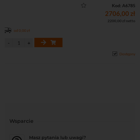
• Spełnia wymagania normy ETSI 303 609-4
Kod: A6785
• Certyfikat Instytutu Łączności
2706,00 zł
• Łatwy montaż (Plug and Play)
2200,00 zł netto
od 0,00 zł
Dostępny
Wsparcie
Masz pytania lub uwagi?