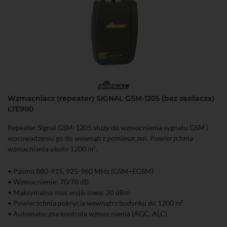
Wzmacniacz (repeater) SIGNAL GSM-1205 (bez zasilacza)
LTE900
Repeater Signal GSM-1205 służy do wzmocnienia sygnału GSM i
wprowadzeniu go do wewnątrz pomieszczeń. Powierzchnia
wzmacniania około 1200 m².
• Pasmo 880-915, 925-960 MHz (GSM+EGSM)
• Wzmocnienie: 70/70 dB
• Maksymalna moc wyjściowa: 20 dBm
• Powierzchnia pokrycia wewnątrz budynku do 1200 m²
• Automatyczna kontrola wzmocnienia (AGC, ALC)
• Manualna kontrola wzmocnienia (MGC)