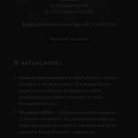
ul. Ciepłownicza 40
31-574 Kraków, POLAND
Email:
dipol@dipol.com.pl
Tel.:
+48 12 644 29 13
Nasza sieć sprzedaży
AKTUALNOŚCI
Nowe drzewo towarów w e
-sklepie Dipola - dobierz
produkty w obrębie systemu. W e-sklepie Dipola
pojawiła się możliwość przeglądania oferty
produktowej pod kątem systemów, tzn. grup
kompatybilnych ze...
10 czerwca 2026 r.
- Jubileuszowa edycja konkursu
"Ciekawie o Antenach". To już dwudziesty piąty raz,
kiedy zapraszamy do udziału w naszym wakacyjnym
wyzwaniu fotograficznym – czekamy na...