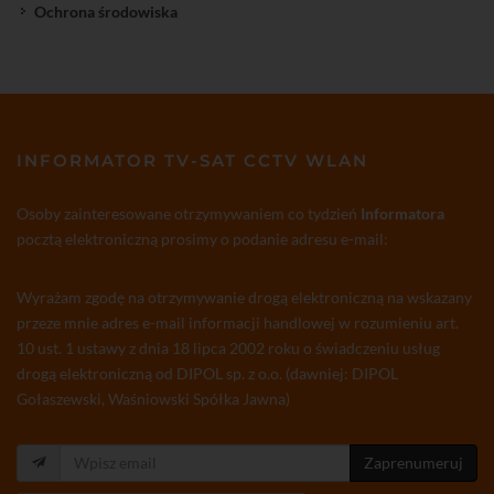
Ochrona środowiska
INFORMATOR TV-SAT CCTV WLAN
Osoby zainteresowane otrzymywaniem co tydzień
Informatora
pocztą elektroniczną prosimy o podanie adresu e-mail:
Wyrażam zgodę na otrzymywanie drogą elektroniczną na wskazany
przeze mnie adres e-mail informacji handlowej w rozumieniu art.
10 ust. 1 ustawy z dnia 18 lipca 2002 roku o świadczeniu usług
drogą elektroniczną od DIPOL sp. z o.o. (dawniej: DIPOL
Gołaszewski, Waśniowski Spółka Jawna)
Zaprenumeruj