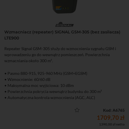
Wzmacniacz (repeater) SIGNAL GSM-305 (bez zasilacza)
LTE900
Repeater Signal GSM-305 służy do wzmocnienia sygnału GSM i
wprowadzeniu go do wewnątrz pomieszczeń. Powierzchnia
wzmacniania około 300 m².
• Pasmo 880-915, 925-960 MHz (GSM+EGSM)
• Wzmocnienie: 60/60 dB
• Maksymalna moc wyjściowa: 10 dBm
• Powierzchnia pokrycia wewnątrz budynku do 300 m²
• Automatyczna kontrola wzmocnienia (AGC, ALC)
• Manualna kontrola wzmocnienia (MGC)
• Spełnia wymagania normy ETSI 303 609-4
Kod: A6765
• Certyfikat Instytutu Łączności
1709,70 zł
• Łatwy montaż (Plug and Play)
1390,00 zł netto