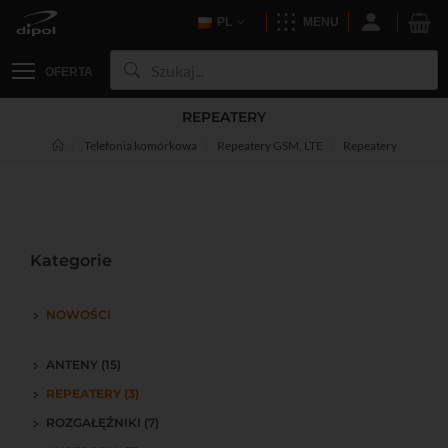
PL
MENU
OFERTA
REPEATERY
Telefonia komórkowa
Repeatery GSM, LTE
Repeatery
Kategorie
NOWOŚCI
ANTENY (15)
REPEATERY (3)
ROZGAŁĘŹNIKI (7)