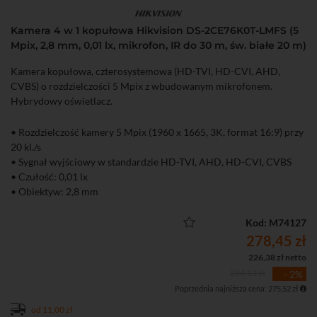
Kamera 4 w 1 kopułowa Hikvision DS-2CE76K0T-LMFS (5
Mpix, 2,8 mm, 0,01 lx, mikrofon, IR do 30 m, św. białe 20 m)
Kamera kopułowa, czterosystemowa (HD-TVI, HD-CVI, AHD,
CVBS) o rozdzielczości 5 Mpix z wbudowanym mikrofonem.
Hybrydowy oświetlacz.
• Rozdzielczość kamery 5 Mpix (1960 x 1665, 3K, format 16:9) przy
20 kl./s
• Sygnał wyjściowy w standardzie HD-TVI, AHD, HD-CVI, CVBS
• Czułość: 0,01 lx
• Obiektyw: 2,8 mm
• Hybrydowy oświetlacz z inteligentnym przełączaniem (IR do 30
m, św. białe do 20 m)
Kod: M74127
• Wbudowany mikrofon - przesyłanie audio i wideo przez wspólny
278,45 zł
przewód
226,38 zł netto
• Mechaniczny filtr podczerwieni (ICR)
284,13 zł
- 2%
• Szczelna (klasa IP67) obudowa
Poprzednia najniższa cena: 275,52 zł
od 11,00 zł