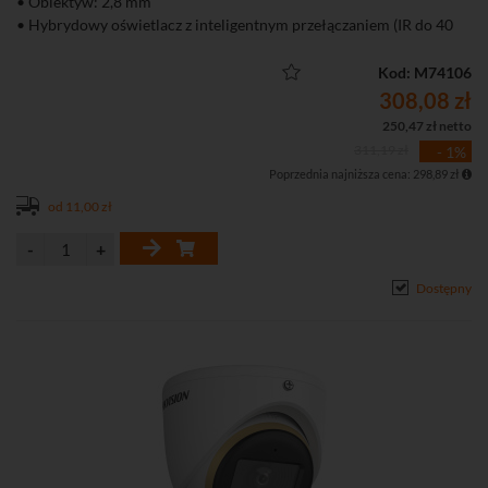
• Obiektyw: 2,8 mm
• Hybrydowy oświetlacz z inteligentnym przełączaniem (IR do 40
m, św. białe do 20 m)
• Wbudowany mikrofon - przesyłanie audio i wideo przez wspólny
Kod: M74106
przewód
308,08 zł
• Mechaniczny filtr podczerwieni (ICR)
250,47 zł netto
• Szczelna (klasa IP67) obudowa
311,19 zł
- 1%
Poprzednia najniższa cena: 298,89 zł
od 11,00 zł
Dostępny