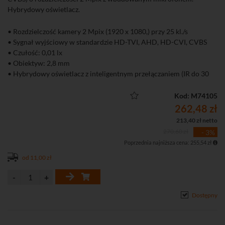
Hybrydowy oświetlacz.
• Rozdzielczość kamery 2 Mpix (1920 x 1080,) przy 25 kl./s
• Sygnał wyjściowy w standardzie HD-TVI, AHD, HD-CVI, CVBS
• Czułość: 0,01 lx
• Obiektyw: 2,8 mm
• Hybrydowy oświetlacz z inteligentnym przełączaniem (IR do 30
m, św. białe do 20 m)
• Wbudowany mikrofon - przesyłanie audio i wideo przez wspólny
Kod: M74105
przewód
262,48 zł
• Mechaniczny filtr podczerwieni (ICR)
213,40 zł netto
• Szczelna (klasa IP67) obudowa
270,60 zł
- 3%
Poprzednia najniższa cena: 255,54 zł
od 11,00 zł
Dostępny