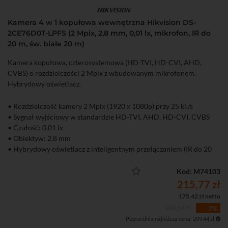
Kamera 4 w 1 kopułowa wewnętrzna Hikvision DS-
2CE76D0T-LPFS (2 Mpix, 2,8 mm, 0,01 lx, mikrofon, IR do
20 m, św. białe 20 m)
Kamera kopułowa, czterosystemowa (HD-TVI, HD-CVI, AHD,
CVBS) o rozdzielczości 2 Mpix z wbudowanym mikrofonem.
Hybrydowy oświetlacz.
• Rozdzielczość kamery 2 Mpix (1920 x 1080p) przy 25 kl./s
• Sygnał wyjściowy w standardzie HD-TVI, AHD, HD-CVI, CVBS
• Czułość: 0,01 lx
• Obiektyw: 2,8 mm
• Hybrydowy oświetlacz z inteligentnym przełączaniem (IR do 20
m, św. białe do 20 m)
• Wbudowany mikrofon - przesyłanie audio i wideo przez wspólny
Kod: M74103
przewód
215,77 zł
• Mechaniczny filtr podczerwieni (ICR)
175,42 zł netto
• Wewnętrzna
220,17 zł
- 2%
Poprzednia najniższa cena: 209,44 zł