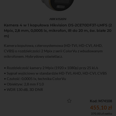
Kamera 4 w 1 kopułowa Hikvision DS-2CE70DF3T-LMFS (2
Mpix, 2,8 mm, 0,0005 lx, mikrofon, IR do 20 m, św. białe 20
m)
Kamera kopułowa, czterosystemowa (HD-TVI, HD-CVI, AHD,
CVBS) o rozdzielczości 2 Mpix z serii ColorVu z wbudowanym
mikrofonem. Hybrydowy oświetlacz.
• Rozdzielczość kamery 2 Mpix (1920 x 1080p) przy 25 kl./s
• Sygnał wyjściowy w standardzie HD-TVI, AHD, HD-CVI, CVBS
• Czułość: 0,0005 lx, technika ColorVu
• Obiektyw: 2,8 mm F1.0
• WDR 130 dB, 3D DNR
• Hybrydowy oświetlacz z inteligentnym przełączaniem (IR do 20
m, św. białe do 20 m)
Kod: M74108
• Wbudowany mikrofon - przesyłanie audio i wideo przez wspólny
455,10 zł
przewód
370,00 zł netto