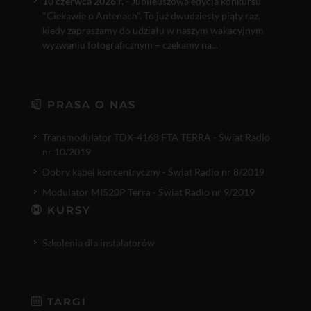
10 czerwca 2026 r.
- Jubileuszowa edycja konkursu
"Ciekawie o Antenach". To już dwudziesty piąty raz,
kiedy zapraszamy do udziału w naszym wakacyjnym
wyzwaniu fotograficznym – czekamy na...
PRASA O NAS
Transmodulator TDX-4168 FTA TERRA - Świat Radio
nr 10/2019
Dobry kabel koncentryczny - Świat Radio nr 8/2019
Modulator MI520P Terra - Świat Radio nr 9/2019
KURSY
Szkolenia dla instalatorów
TARGI