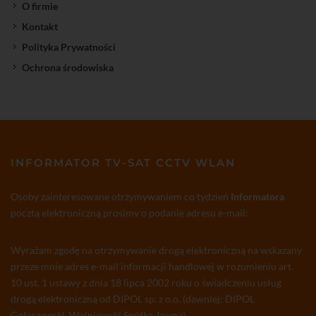
O firmie
Kontakt
Polityka Prywatności
Ochrona środowiska
INFORMATOR TV-SAT CCTV WLAN
Osoby zainteresowane otrzymywaniem co tydzień
Informatora
pocztą elektroniczną prosimy o podanie adresu e-mail:
Wyrażam zgodę na otrzymywanie drogą elektroniczną na wskazany
przeze mnie adres e-mail informacji handlowej w rozumieniu art.
10 ust. 1 ustawy z dnia 18 lipca 2002 roku o świadczeniu usług
drogą elektroniczną od DIPOL sp. z o.o. (dawniej: DIPOL
Gołaszewski, Waśniowski Spółka Jawna)