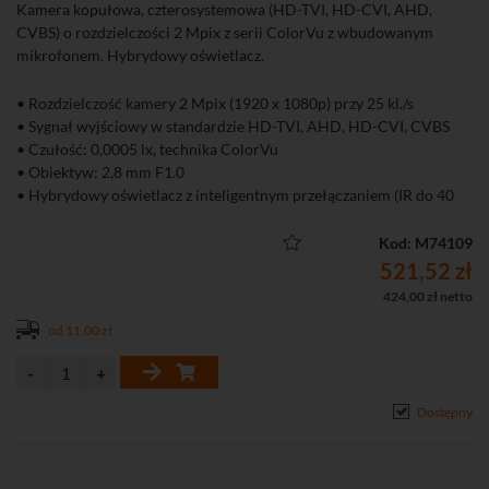
Kamera kopułowa, czterosystemowa (HD-TVI, HD-CVI, AHD,
CVBS) o rozdzielczości 2 Mpix z serii ColorVu z wbudowanym
mikrofonem. Hybrydowy oświetlacz.
• Rozdzielczość kamery 2 Mpix (1920 x 1080p) przy 25 kl./s
• Sygnał wyjściowy w standardzie HD-TVI, AHD, HD-CVI, CVBS
• Czułość: 0,0005 lx, technika ColorVu
• Obiektyw: 2,8 mm F1.0
• Hybrydowy oświetlacz z inteligentnym przełączaniem (IR do 40
m, św. białe do 40 m)
• Wbudowany mikrofon - przesyłanie audio i wideo przez wspólny
Kod: M74109
przewód
521,52 zł
• Mechaniczny filtr podczerwieni (ICR)
424,00 zł netto
• Szczelna (klasa IP67) obudowa
od 11,00 zł
Dostępny