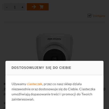
Dostępny
DOSTOSOWUJEMY SIĘ DO CIEBIE
Używamy
ciasteczek
, przez co nasz sklep działa
Kamera 4 w 1 kopułowa wewnętrzna Hikvision DS-
niezawodnie oraz dostosowuje się do Ciebie. Ciasteczka
2CE76K0T-LPFS (5 Mpix, 2,8 mm, 0,01 lx, mikrofon, IR do 20
umożliwiają dopasowanie treści i promocji do Twoich
m, św. białe 20 m)
zainteresowań.
Kamera kopułowa, wewnętrzna, czterosystemowa (HD-TVI, HD-
CVI, AHD, CVBS), o rozdzielczości 5 Mpix z wbudowanym