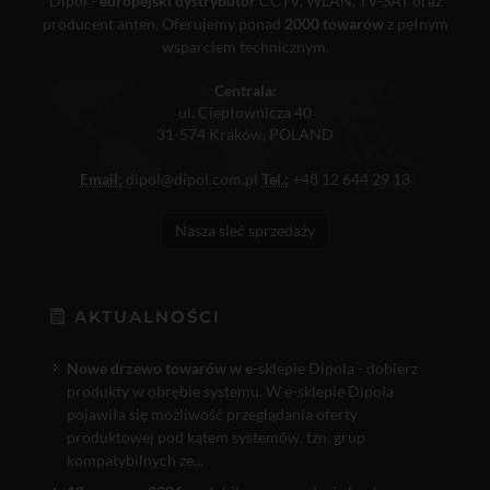
Dipol -
europejski dystrybutor
CCTV, WLAN, TV-SAT oraz
producent anten. Oferujemy ponad
2000 towarów
z pełnym
wsparciem technicznym.
Centrala:
ul. Ciepłownicza 40
31-574 Kraków, POLAND
Email:
dipol@dipol.com.pl
Tel.:
+48 12 644 29 13
Nasza sieć sprzedaży
AKTUALNOŚCI
Nowe drzewo towarów w e
-sklepie Dipola - dobierz
produkty w obrębie systemu. W e-sklepie Dipola
pojawiła się możliwość przeglądania oferty
produktowej pod kątem systemów, tzn. grup
kompatybilnych ze...