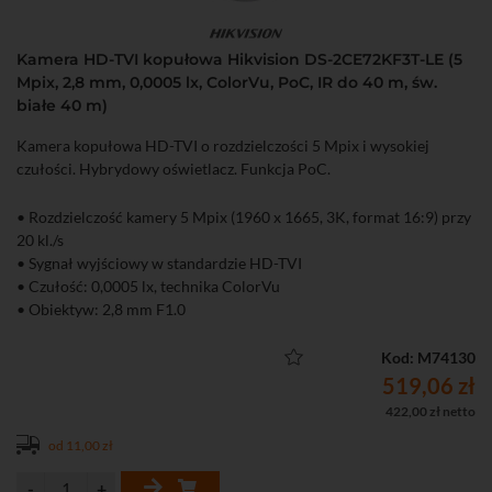
Kamera HD-TVI kopułowa Hikvision DS-2CE72KF3T-LE (5
Mpix, 2,8 mm, 0,0005 lx, ColorVu, PoC, IR do 40 m, św.
białe 40 m)
Kamera kopułowa HD-TVI o rozdzielczości 5 Mpix i wysokiej
czułości. Hybrydowy oświetlacz. Funkcja PoC.
• Rozdzielczość kamery 5 Mpix (1960 x 1665, 3K, format 16:9) przy
20 kl./s
• Sygnał wyjściowy w standardzie HD-TVI
• Czułość: 0,0005 lx, technika ColorVu
• Obiektyw: 2,8 mm F1.0
• Hybrydowy oświetlacz z inteligentnym przełączaniem (IR do 40
m, św. białe do 40 m)
Kod: M74130
• Mechaniczny filtr podczerwieni (ICR)
519,06 zł
• Szczelna (klasa IP67) obudowa
422,00 zł netto
od 11,00 zł