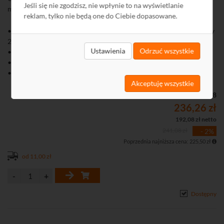
Jeśli się nie zgodzisz, nie wpłynie to na wyświetlanie
mikrofonem. Hybrydowy oświetlacz.
reklam, tylko nie będą one do Ciebie dopasowane.
• Rozdzielczość kamery 5 Mpix (1960 x 1665, 3K, format 16:9) przy
20 kl./s
Ustawienia
Odrzuć wszystkie
• Sygnał wyjściowy w standardzie HD-TVI, AHD, HD-CVI, CVBS
• Czułość: 0,01 lx
• Obiektyw: 2,8 mm
• Hybrydowy oświetlacz z inteligentnym przełączaniem (IR do 20
Akceptuję wszystkie
m, św. białe do 20 m)
Kod: M74128
• Wbudowany mikrofon - przesyłanie audio i wideo przez wspólny
236,26 zł
przewód
192,08 zł netto
• Mechaniczny filtr podczerwieni (ICR)
241,08 zł
- 2%
Poprzednia najniższa cena: 225,50 zł
od 11,00 zł
Dostępny