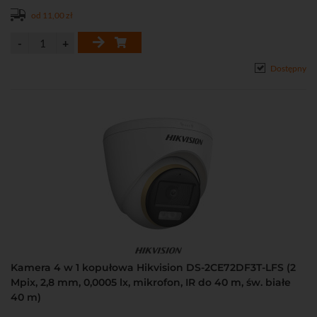
• Mechaniczny filtr podczerwieni (ICR)
od 11,00 zł
• Szczelna (klasa IP67) obudowa
Dostępny
Kamera 4 w 1 kopułowa Hikvision DS-2CE72DF3T-LFS (2
Mpix, 2,8 mm, 0,0005 lx, mikrofon, IR do 40 m, św. białe
40 m)