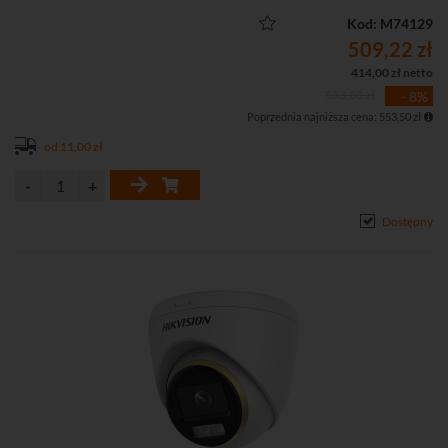
m, św. białe do 20 m)
• Mechaniczny filtr podczerwieni (ICR)
Kod: M74129
• Szczelna (klasa IP67) obudowa
509,22 zł
414,00 zł netto
553,50 zł
- 8%
Poprzednia najniższa cena: 553,50 zł
od 11,00 zł
Dostępny