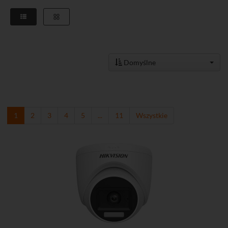
Domyślne
1
2
3
4
5
...
11
Wszystkie