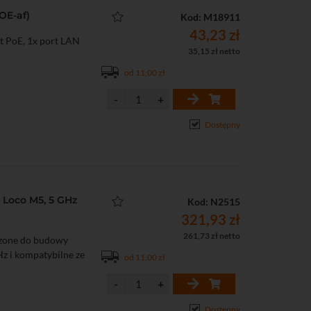
OE-af)
Kod: M18911
43,23 zł
t PoE, 1x port LAN
35,15 zł netto
od 11,00 zł
Dostępny
 Loco M5, 5 GHz
Kod: N2515
321,93 zł
261,73 zł netto
czone do budowy
z i kompatybilne ze
od 11,00 zł
Dostępny