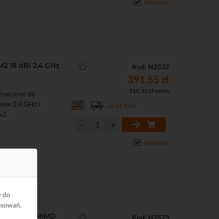
Dostępny
2 18 dBi 2,4 GHz
Kod: N2532
391,55 zł
318,33 zł netto
znaczone do
ie 2,4 GHz i
od 14,76 zł
x2.
Dostępny
ę do
esowań.
AC-PRO-EU MIMO
Kod: N2573