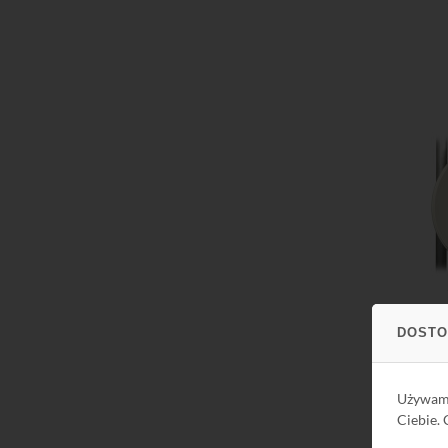
Do kos
Do kos
DOSTO
Używa
Ciebie.