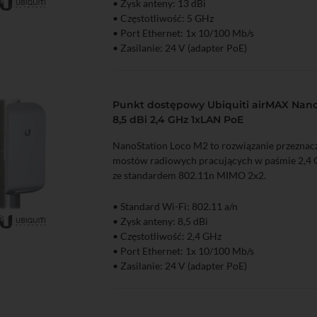
• Zysk anteny: 13 dBi
zyka
Podgląd
• Częstotliwość: 5 GHz
• Port Ethernet: 1x 10/100 Mb/s
• Zasilanie: 24 V (adapter PoE)
• Oprogramowanie: AirOS
Punkt dostępowy Ubiquiti airMAX Nano
8,5 dBi 2,4 GHz 1xLAN PoE
NanoStation Loco M2 to rozwiązanie przezna
mostów radiowych pracujących w paśmie 2,4 
ze standardem 802.11n MIMO 2x2.
• Standard Wi-Fi: 802.11 a/n
• Zysk anteny: 8,5 dBi
zyka
Podgląd
• Częstotliwość: 2,4 GHz
• Port Ethernet: 1x 10/100 Mb/s
• Zasilanie: 24 V (adapter PoE)
• Oprogramowanie: AirOS