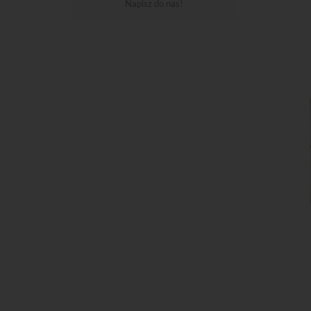
Napisz do nas!
Do kos
Do kos