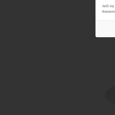
Jeśli si
dopaso
Do kos