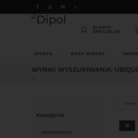
Facebook
Youtube
dipol@dipol.com.pl
+48
OFERTY
SPECJALNE
12
644
OFERTA
BAZA WIEDZY
INFO
29 13
WYNIKI WYSZUKIWANIA: UBIQUI
Towary 
Kategorie
MONITORING (1)