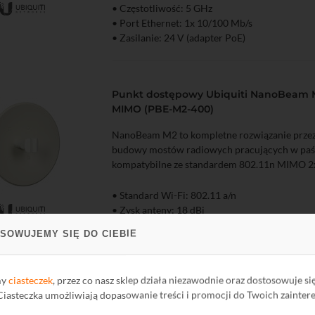
• Częstotliwość: 5 GHz
zyka
Podgląd
• Port Ethernet: 1x 10/100 Mb/s
• Zasilanie: 24 V (adapter PoE)
• Oprogramowanie: AirOS
Punkt dostępowy Ubiquiti NanoBeam M
MIMO (PBE-M2-400)
NanoBeam M2 to kompletne rozwiązanie prze
budowy mostów radiowych pracujących w paśm
kompatybilne ze standardem 802.11n MIMO 2
• Standard Wi-Fi: 802.11 a/n
• Zysk anteny: 18 dBi
zyka
Podgląd
• Częstotliwość: 2,4 GHz
SOWUJEMY SIĘ DO CIEBIE
• Port Ethernet: 1x 10/100 Mb/s
• Zasilanie: 24 V (adapter PoE)
• Oprogramowanie: AirOS
my
ciasteczek
, przez co nasz sklep działa niezawodnie oraz dostosowuje si
 Ciasteczka umożliwiają dopasowanie treści i promocji do Twoich zainter
Punkt dostępowy Ubiquiti UniFi UAP-