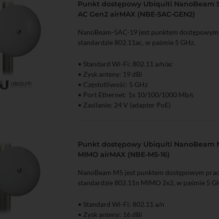
Punkt dostępowy Ubiquiti NanoBeam 5
AC Gen2 airMAX (NBE-5AC-GEN2)
NanoBeam-5AC-19 jest punktem dostępowym
standardzie 802.11ac, w paśmie 5 GHz.
• Standard Wi-Fi: 802.11 a/n/ac
• Zysk anteny: 19 dBi
• Częstotliwość: 5 GHz
zyka
Podgląd
• Port Ethernet: 1x 10/100/1000 Mb/s
• Zasilanie: 24 V (adapter PoE)
• Oprogramowanie: AirOS
Punkt dostępowy Ubiquiti NanoBeam M
MIMO airMAX (NBE-M5-16)
NanoBeam M5 jest punktem dostępowym pra
standardzie 802.11n MIMO 2x2, w paśmie 5 G
• Standard Wi-Fi: 802.11 a/n
• Zysk anteny: 16 dBi