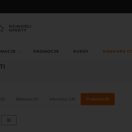
NOWOŚCI
OFERTY
RMACJE
PROMOCJE
KURSY
KONKURS F
TI
(8)
Biblioteka (0)
Informator (18)
Producent (8)