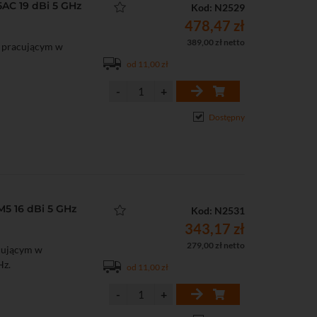
AC 19 dBi 5 GHz
Kod: N2529
478,47 zł
389,00 zł netto
 pracującym w
od 11,00 zł
Dostępny
5 16 dBi 5 GHz
Kod: N2531
343,17 zł
279,00 zł netto
cującym w
Hz.
od 11,00 zł