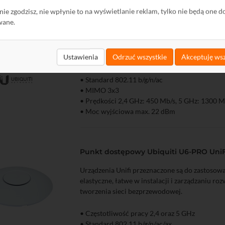
3x3 802.11b/g/n/ac 450+1300 Mb/s
ę nie zgodzisz, nie wpłynie to na wyświetlanie reklam, tylko nie będą one d
wane.
Urządzenia Unifi przeznaczone są do zastosow
elastyczne, łatwe w instalacji i zarządzaniu ro
tworzenia sieci bezprzewodowej.
Ustawienia
Odrzuć wszystkie
Akceptuję wsz
• Częstotliwość pracy 2,4 oraz 5 GHz
• Standard 802.11 b/g/n/ac
zyka
Podgląd
• MIMO 3x3
• Prędkości 2,4 GHz: 450 Mb/s, 5 GHz: 1300 M
• Moc wyjściowa max. 22 dBm
• Mocowanie na ścianie bądź suficie
• Administracja za pomocą dedykowanego op
kontrolera
Punkt dostępowy Ubiquiti U6-PRO UniF
Urządzenia Unifi przeznaczone są do zastosow
elastyczne, łatwe w instalacji i zarządzaniu ro
tworzenia sieci bezprzewodowej.
• Częstotliwość pracy 2,4 oraz 5 GHz
• Standard 802.11 b/g/n/ac/ax