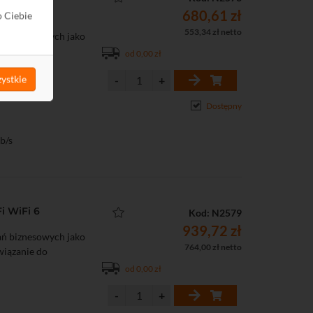
680,61 zł
o Ciebie
553,34 zł netto
ań biznesowych jako
związanie do
od 0,00 zł
ystkie
Dostępny
b/s
rogramowania lub
i WiFi 6
Kod: N2579
939,72 zł
ań biznesowych jako
764,00 zł netto
związanie do
od 0,00 zł