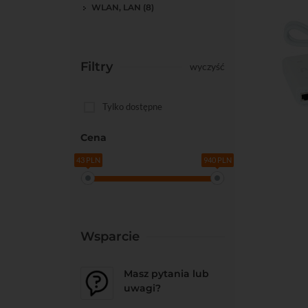
WLAN, LAN (8)
Filtry
wyczyść
Tylko dostępne
Do kos
Cena
43 PLN
940 PLN
Wsparcie
Masz pytania lub
uwagi?