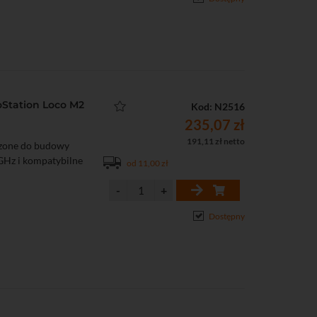
Station Loco M2
Kod: N2516
235,07 zł
191,11 zł netto
czone do budowy
GHz i kompatybilne
od 11,00 zł
Dostępny