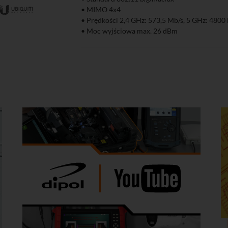
• MIMO 4x4
zyka
Podgląd
• Prędkości 2,4 GHz: 573,5 Mb/s, 5 GHz: 4800
• Moc wyjściowa max. 26 dBm
• Mocowanie na ścianie bądź suficie
• Administracja za pomocą dedykowanego op
kontrolera