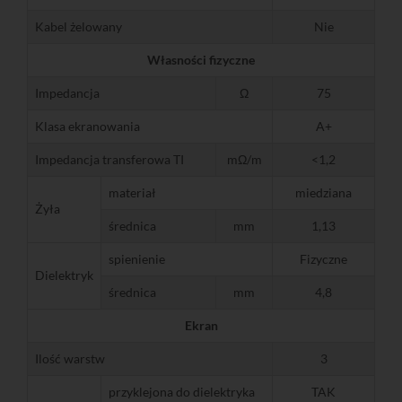
Kabel żelowany
Nie
Własności fizyczne
Impedancja
Ω
75
Klasa ekranowania
A+
Impedancja transferowa TI
mΩ/m
<1,2
materiał
miedziana
Żyła
średnica
mm
1,13
spienienie
Fizyczne
Dielektryk
średnica
mm
4,8
Ekran
Ilość warstw
3
przyklejona do dielektryka
TAK