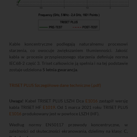
Kable koncentryczne podlegają naturalnemu procesowi
starzenia, co owocuje zwiększaniem tłumienności. Jakość
kabla w procesie przyspieszonego starzenia definiuje norma
IEC68-2 część 3. Triset całkowicie ją spełnia i na tej podstawie
zostaje udzielona
5 letnia gwarancja
.
TRISET PLUS Szczegółowe dane techniczne (.pdf)
Uwaga!
Kabel TRISET PLUS LSZH Dca
E1016
zastąpił wersję
kabla TRISET HF
E1019
. Od 1 marca 2021 roku TRISET PLUS
E1016
produkowany jest w powłoce LSZH (HF).
Według normy EN50117 przewody koncentryczne, w
zależności od skuteczności ekranowania, dzielimy na klasy: C,