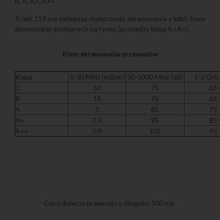
B, A, A+, A++.
Triset 113 ma najlepszą skuteczność ekranowania z kabli klasy
abonenckiej dostępnych na rynku (pomiędzy klasą A i A+).
Klasy ekranowania przewodów
Klasa
5-30 MHz [mΩ/m]
30-1000 MHz [dB]
1-2 GHz 
C
50
75
65
B
15
75
65
A
5
85
75
A+
2,5
95
85
A++
0,9
105
95
Cena dotyczy przewodu o długości 500 mb.