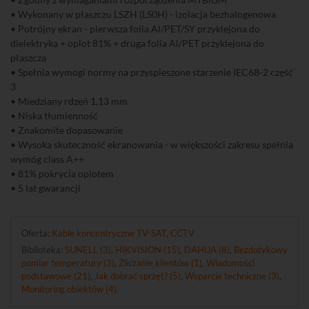
• Wykonany w płaszczu LSZH (LS0H) - izolacja bezhalogenowa
• Potrójny ekran - pierwsza folia Al/PET/SY przyklejona do
dielektryka + oplot 81% + druga folia Al/PET przyklejona do
płaszcza
• Spełnia wymogi normy na przyspieszone starzenie IEC68-2 część
3
• Miedziany rdzeń 1,13 mm
• Niska tłumienność
• Znakomite dopasowanie
• Wysoka skuteczność ekranowania - w większości zakresu spełnia
wymóg class A++
• 81% pokrycia oplotem
• 5 lat gwarancji
Oferta:
Kable koncentryczne TV-SAT, CCTV
Biblioteka:
SUNELL (3)
,
HIKVISION (15)
,
DAHUA (8)
,
Bezdotykowy
pomiar temperatury (3)
,
Zliczanie klientów (1)
,
Wiadomości
podstawowe (21)
,
Jak dobrać sprzęt? (5)
,
Wsparcie techniczne (3)
,
Monitoring obiektów (4)
.