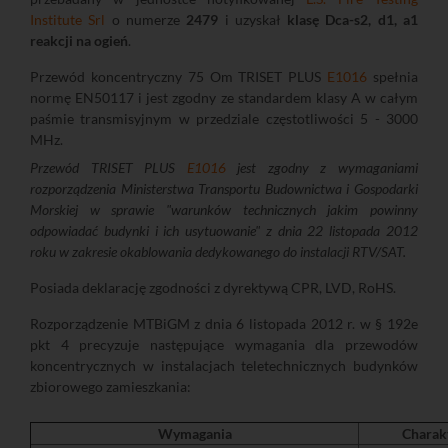
Institute Srl
o numerze
2479
i uzyskał
klasę Dca-s2, d1, a1
reakcji na ogień
.
Przewód koncentryczny 75 Om TRISET PLUS
E1016
spełnia
normę EN50117 i jest zgodny ze standardem klasy A w całym
paśmie transmisyjnym w przedziale częstotliwości 5 - 3000
MHz.
Przewód TRISET PLUS
E1016
jest zgodny z wymaganiami
rozporządzenia Ministerstwa Transportu Budownictwa i Gospodarki
Morskiej w sprawie "warunków technicznych jakim powinny
odpowiadać budynki i ich usytuowanie" z dnia 22 listopada 2012
roku w zakresie okablowania dedykowanego do instalacji RTV/SAT.
Posiada deklarację zgodności z dyrektywą CPR, LVD, RoHS.
Rozporządzenie MTBiGM z dnia 6 listopada 2012 r. w § 192e
pkt 4 precyzuje następujące wymagania dla przewodów
koncentrycznych w instalacjach teletechnicznych budynków
zbiorowego zamieszkania:
Wymagania
Charak