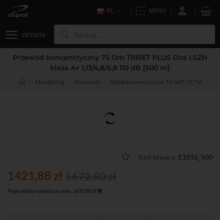
PL
MENU
OFERTA
Przewód koncentryczny 75 Om TRISET PLUS Dca LSZH
klasa A+ 1,13/4,8/6,8 110 dB [500 m]
Monitoring
Przewody
Kable koncentryczne TV-SAT, CCTV
Kod towaru:
E1016_500
1421,88 zł
1672,80 zł
Poprzednia najniższa cena: 1672,80 zł