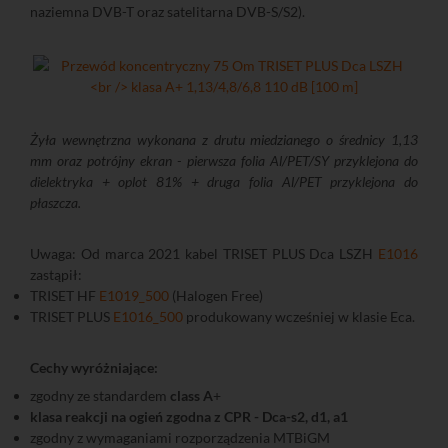
naziemna DVB-T oraz satelitarna DVB-S/S2).
Żyła wewnętrzna wykonana z drutu miedzianego o średnicy 1,13
mm oraz potrójny ekran - pierwsza folia Al/PET/SY przyklejona do
dielektryka + oplot 81% + druga folia Al/PET przyklejona do
płaszcza.
Uwaga: Od marca 2021 kabel TRISET PLUS Dca LSZH
E1016
zastąpił:
TRISET HF
E1019_500
(Halogen Free)
TRISET PLUS
E1016_500
produkowany wcześniej w klasie Eca.
Cechy wyróżniające:
zgodny ze standardem
class A
+
klasa reakcji na ogień zgodna z CPR - Dca-s2, d1, a1
zgodny z wymaganiami rozporządzenia MTBiGM