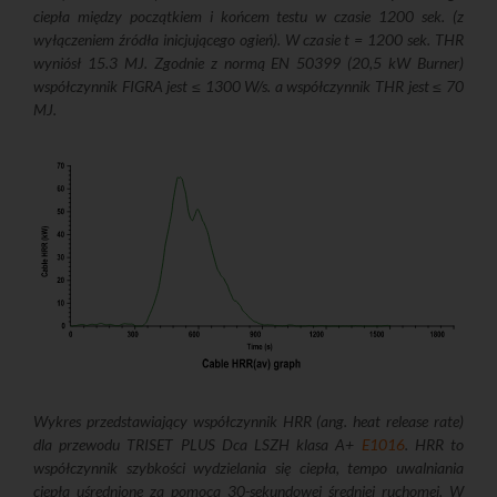
ciepła między początkiem i końcem testu w czasie 1200 sek. (z
wyłączeniem źródła inicjującego ogień). W czasie t = 1200 sek. THR
wyniósł 15.3 MJ. Zgodnie z normą EN 50399 (20,5 kW Burner)
współczynnik FIGRA jest ≤ 1300 W/s. a współczynnik THR jest ≤ 70
MJ.
Wykres przedstawiający współczynnik HRR (ang. heat release rate)
dla przewodu TRISET PLUS Dca LSZH klasa A+
E1016
. HRR to
współczynnik szybkości wydzielania się ciepła, tempo uwalniania
ciepła uśrednione za pomocą 30-sekundowej średniej ruchomej. W