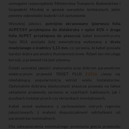
wymogami rozporządzenia Ministerstwa Transportu Budownictwa i
Gospodarki Morskiej w sprawie warunków technicznych, jakim
powinny odpowiadać budynki i ich usytuowanie.
Wysokiej jakości,
potrójnie ekranowany (pierwsza folia
Al/PET/SY przyklejona do dielektryka + oplot 81% + druga
folia Al/PET przyklejona do płaszcza)
kabel koncentryczny
typu RG6 posiada żyłę wewnętrzną wykonaną
z drutu
miedzianego o średnicy 1,13 mm
, co sprawia, że kabel posiada
bardzo dobre parametry tłumiennościowe. Rdzeń ten nie ulega
korozji, a przewód nie jest sztywny.
Dzięki wysokiej jakości wykonania oraz dobrym parametrom
elektrycznym przewód TRISET PLUS
E1016
cieszy się
niesłabnącą popularnością wśród wielu instalatorów.
Optymalnie dobrana elastyczność płaszcza pozwala na łatwe
układanie przewodu zarówno w szachtach kablowych, jak i
puszkach instalacyjnych czy skrzynkach montażowych.
Kabel został wykonany z zachowaniem ostrych rygorów
jakościowych, z małymi dopuszczalnymi odchyłkami od
parametrów nominalnych.
Dla zabezpieczenia minimalnego promienia gięcia przewodu