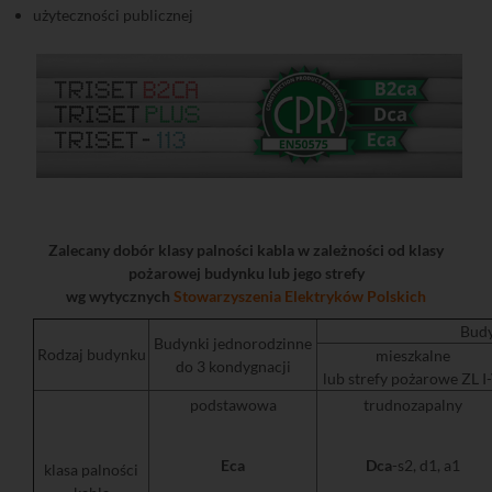
użyteczności publicznej
Zalecany dobór klasy palności kabla w zależności od klasy
pożarowej budynku lub jego strefy
wg wytycznych
Stowarzyszenia Elektryków Polskich
Budy
Budynki jednorodzinne
Rodzaj budynku
mieszkalne
do 3 kondygnacji
lub strefy pożarowe ZL I
podstawowa
trudnozapalny
Eca
Dca
-s2, d1, a1
klasa palności