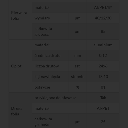
materiał
Al/PET/SY
Pierwsza
wymiary
µm
40/12/30
folia
całkowita
µm
85
grubość
materiał
aluminium
średnica drutu
mm
0,12
Oplot
liczba drutów
szt.
24x6
kąt nawinięcia
stopnie
18,13
pokrycie
%
81
przyklejona do płaszcza
Tak
Druga
materiał
Al/PET
folia
całkowita
µm
25
grubość