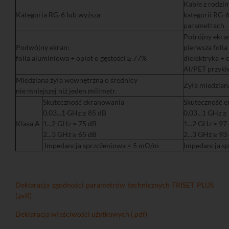
Kable z rodzi
Kategoria RG-6 lub wyższa
kategorii RG-
parametrach
Potrójny ekra
Podwójny ekran:
pierwsza folia
folia aluminiowa + oplot o gęstości ≥ 77%
dielektryka + 
Al/PET przykl
Miedziana żyła wewnętrzna o średnicy
Żyła miedzian
nie mniejszej niż jeden milimetr.
Skuteczność ekranowania
Skuteczność 
0,03...1 GHz ≥ 85 dB
0,03...1 GHz ≥
Klasa A
1...2 GHz ≥ 75 dB
1...2 GHz ≥ 97
2...3 GHz ≥ 65 dB
2...3 GHz ≥ 93
Impedancja sprzężeniowa < 5 mΩ/m
Impedancja s
Deklaracja zgodności parametrów technicznych TRISET PLUS
(.pdf)
Deklaracja właściwości użytkowych (.pdf)