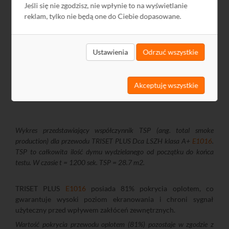
Jeśli się nie zgodzisz, nie wpłynie to na wyświetlanie
reklam, tylko nie będą one do Ciebie dopasowane.
Ustawienia
Odrzuć wszystkie
Akceptuję wszystkie
Wykres przedstawiający współczynnik TSP (ang. total smoke
production) dla przewodu TRISET PLUS Dca LSZH klasa A+
E1016
.
TSP to całkowita ilość dymu wydzielanego od początku do końca
testu. W czasie t = 1200 sek. TSP = 28.7 m2.
TRISET PLUS
E1016
posiada 81% pokrycia oplotem, co
gwarantuje wysoki poziom ekranowania i chroni sygnał
użyteczny przed wpływem zakłóceń zewnętrznych.
Wartość pokrycia przewodu oplotem (81%) pozostaje w zgodzie z