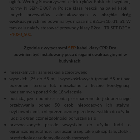
ogień. Według Stowarzyszenia Elektryków Polskich i wydanej
normy N SEP–E 007 w Polsce klasa reakcji na ogień kabli i
innych przewodów zainstalowanych w
obrębie dróg
ewakuacyjnych
nie powinna być niższa niż B2ca-s1b, d1, a1. W
tym celu należy stosować przewody klasy B2ca - TRISET B2CA
E1020_500
.
Zgodnie z wytycznymi
SEP
kabel klasy CPR Dca
powinien być instalowany poza drogami ewakuacyjnymi w
budynkach:
mieszkalnych i zamieszkania zbiorowego
wysokich (25 do 55 m) i wysokościowych (ponad 55 m) nad
poziomem terenu lub mieszkalne o liczbie kondygnacji
nadziemnych ponad 9 do 18 włącznie
posiadających pomieszczenia przeznaczone do jednoczesnego
przebywania ponad 50 osób niebędących ich stałymi
użytkownikami, a nieprzeznaczone przede wszystkim do użytku
ludzi o ograniczonej zdolności poruszania się
przeznaczonych przede wszystkim do użytku ludzi o
ograniczonej zdolności poruszania się, takie jak szpitale, żłobki,
przedszkola oraz domy dla osób starszych