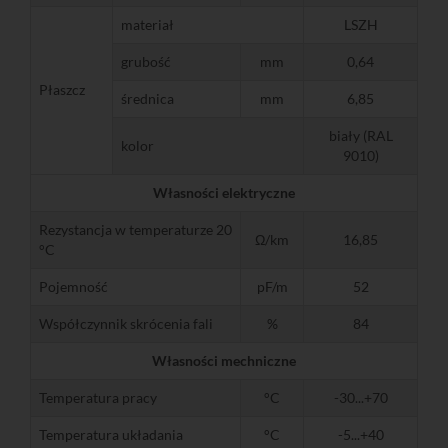
materiał
LSZH
grubość
mm
0,64
Płaszcz
średnica
mm
6,85
biały (RAL
kolor
9010)
Własności elektryczne
Rezystancja w temperaturze 20
Ω/km
16,85
°C
Pojemność
pF/m
52
Współczynnik skrócenia fali
%
84
Własności mechniczne
Temperatura pracy
°C
-30...+70
Temperatura układania
°C
-5...+40