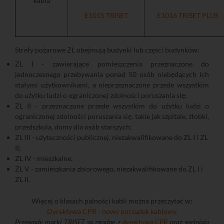
kabla
E1015 TRISET
E1016 TRISET PLUS
Strefy pożarowe ZL obejmują budynki lub części budynków:
ZL I - zawierające pomieszczenia przeznaczone do
jednoczesnego przebywania ponad 50 osób niebędących ich
stałymi użytkownikami, a nieprzeznaczone przede wszystkim
do użytku ludzi o ograniczonej zdolności poruszania się;
ZL II - przeznaczone przede wszystkim do użytku ludzi o
ograniczonej zdolności poruszania się, takie jak szpitale, żłobki,
przedszkola, domy dla osób starszych;
ZL III - użyteczności publicznej, niezakwalifikowane do ZL I i ZL
II;
ZL IV - mieszkalne;
ZL V - zamieszkania zbiorowego, niezakwalifikowane do ZL I i
ZL II.
Więcej o klasach palności kabli można przeczytać w:
Dyrektywa CPR - nowy porządek kablowy.
Przewody marki TRISET są zgodne z
dyrektywą CPR
oraz spełniają