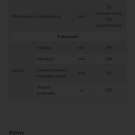
70
(jednokrotnie)
Minimalny promień gięcia
mm
140
(wielokrotnie)
Pakowanie
średnica
mm
390
szerokość
mm
280
średnica otworu
Szpula
mm
53
wewnątrz szpuli
długość
m
500
przewodu
Filmy