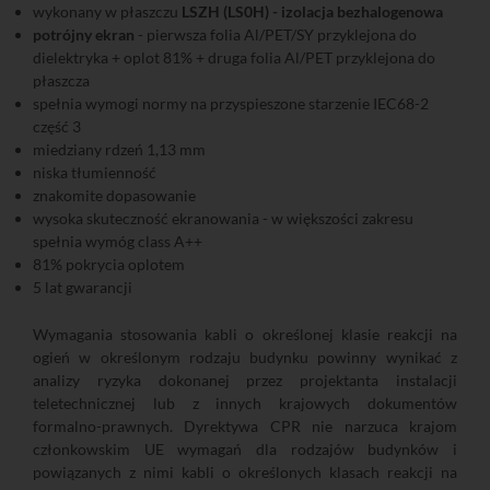
wykonany w płaszczu
LSZH (LS0H) - izolacja bezhalogenowa
potrójny ekran
- pierwsza folia Al/PET/SY przyklejona do
dielektryka + oplot 81% + druga folia Al/PET przyklejona do
płaszcza
spełnia wymogi normy na przyspieszone starzenie IEC68-2
część 3
miedziany rdzeń 1,13 mm
niska tłumienność
znakomite dopasowanie
wysoka skuteczność ekranowania - w większości zakresu
spełnia wymóg class A++
81% pokrycia oplotem
5 lat gwarancji
Wymagania stosowania kabli o określonej klasie reakcji na
ogień w określonym rodzaju budynku powinny wynikać z
analizy ryzyka dokonanej przez projektanta instalacji
teletechnicznej lub z innych krajowych dokumentów
formalno-prawnych. Dyrektywa CPR nie narzuca krajom
członkowskim UE wymagań dla rodzajów budynków i
powiązanych z nimi kabli o określonych klasach reakcji na