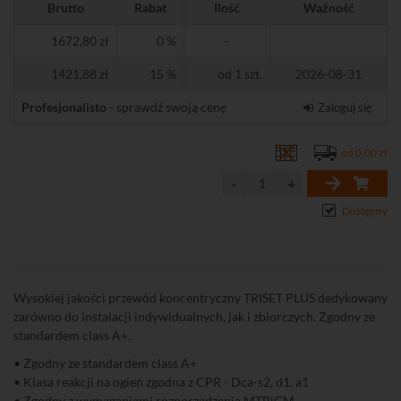
Brutto
Rabat
Ilość
Ważność
1672,80 zł
0 %
-
1421,88 zł
15 %
od 1 szt.
2026-08-31
Profesjonalisto
- sprawdź swoją cenę
Zaloguj się
od 0,00 zł
Dostępny
Wysokiej jakości przewód koncentryczny TRISET PLUS dedykowany
zarówno do instalacji indywidualnych, jak i zbiorczych. Zgodny ze
standardem class A+.
• Zgodny ze standardem class A+
• Klasa reakcji na ogień zgodna z CPR - Dca-s2, d1, a1
• Zgodny z wymaganiami rozporządzenia MTBiGM