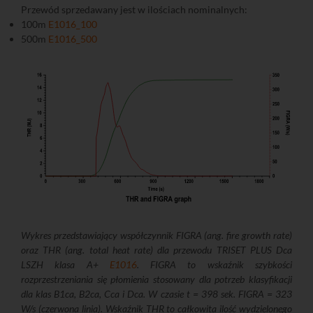
Przewód sprzedawany jest w ilościach nominalnych:
100m
E1016_100
500m
E1016_500
Wykres przedstawiający współczynnik FIGRA (ang. fire growth rate)
oraz THR (ang. total heat rate) dla przewodu TRISET PLUS Dca
LSZH klasa A+
E1016
. FIGRA to wskaźnik szybkości
rozprzestrzeniania się płomienia stosowany dla potrzeb klasyfikacji
dla klas B1ca, B2ca, Cca i Dca. W czasie t = 398 sek. FIGRA = 323
W/s (czerwona linia). Wskaźnik THR to całkowita ilość wydzielonego