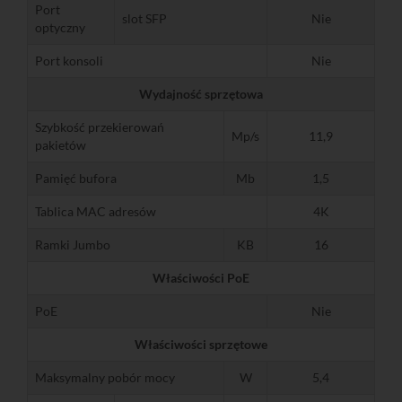
Port
slot SFP
Nie
optyczny
Port konsoli
Nie
Wydajność sprzętowa
Szybkość przekierowań
Mp/s
11,9
pakietów
Pamięć bufora
Mb
1,5
Tablica MAC adresów
4K
Ramki Jumbo
KB
16
Właściwości PoE
PoE
Nie
Właściwości sprzętowe
Maksymalny pobór mocy
W
5,4