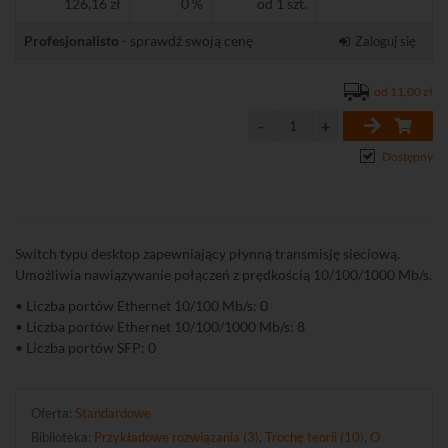
126,16 zł
0 %
od 1 szt.
Profesjonalisto
- sprawdź swoją cenę
Zaloguj się
od 11,00 zł
Dostępny
Switch typu desktop zapewniający płynną transmisję sieciową.
Umożliwia nawiązywanie połączeń z prędkością 10/100/1000 Mb/s.
• Liczba portów Ethernet 10/100 Mb/s: 0
• Liczba portów Ethernet 10/100/1000 Mb/s: 8
• Liczba portów SFP: 0
Oferta:
Standardowe
Biblioteka:
Przykładowe rozwiązania (3)
,
Trochę teorii (10)
,
O