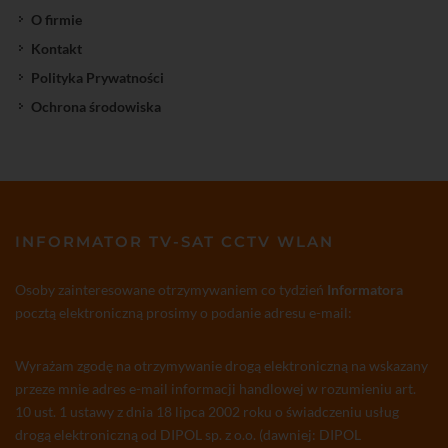
O firmie
Kontakt
Polityka Prywatności
Ochrona środowiska
INFORMATOR TV-SAT CCTV WLAN
Osoby zainteresowane otrzymywaniem co tydzień
Informatora
pocztą elektroniczną prosimy o podanie adresu e-mail:
Wyrażam zgodę na otrzymywanie drogą elektroniczną na wskazany
przeze mnie adres e-mail informacji handlowej w rozumieniu art.
10 ust. 1 ustawy z dnia 18 lipca 2002 roku o świadczeniu usług
drogą elektroniczną od DIPOL sp. z o.o. (dawniej: DIPOL