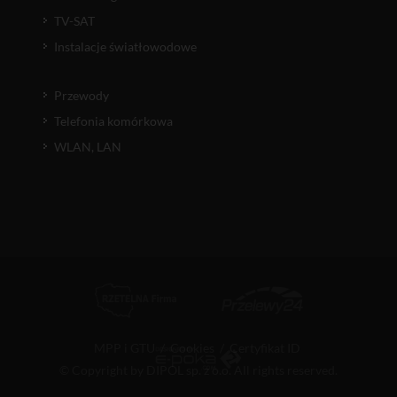
TV-SAT
Instalacje światłowodowe
Przewody
Telefonia komórkowa
WLAN, LAN
MPP i GTU
/
Cookies
/
Certyfikat ID
© Copyright by DIPOL sp. z o.o. All rights reserved.