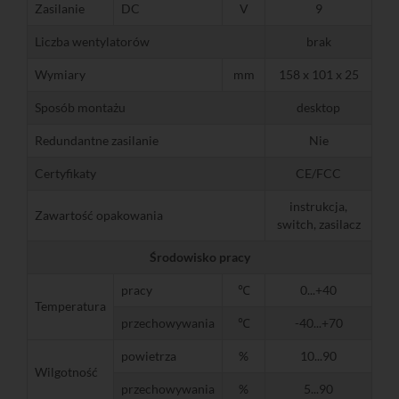
Zasilanie
DC
V
9
Liczba wentylatorów
brak
Wymiary
mm
158 x 101 x 25
Sposób montażu
desktop
Redundantne zasilanie
Nie
Certyfikaty
CE/FCC
instrukcja,
Zawartość opakowania
switch, zasilacz
Środowisko pracy
pracy
℃
0...+40
Temperatura
przechowywania
℃
-40...+70
powietrza
%
10...90
Wilgotność
przechowywania
%
5...90