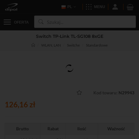
PL
MENU
OFERTA
Switch TP-Link TL-SG108 8xGE
WLAN, LAN
Switche
Standardowe
Kod towaru:
N29943
126,16 zł
Brutto
Rabat
Ilość
Ważność