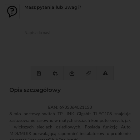
Masz pytania lub uwagi?
Napisz do nas!
Opis szczegółowy
EAN: 6935364021153
8-mio portowy switch TP-LINK Gigabit TL-SG108 znajduje
zastosowanie zarówno w małych sieciach komputerowych, jak
i większych sieciach osiedlowych. Posiada funkcję Auto
MDI/MDIX pozwalającą zapomnieć instalatorowi o problemie
połączeń "na wprost" lub "na krzyż".