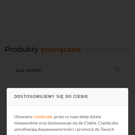
Produkty
powiązane
Kod: N29942
DOSTOSOWUJEMY SIĘ DO CIEBIE
Używamy
ciasteczek
, przez co nasz sklep działa
niezawodnie oraz dostosowuje się do Ciebie. Ciasteczka
umożliwiają dopasowanie treści i promocji do Twoich
Switch TP-Link TL-SG105 5xGE