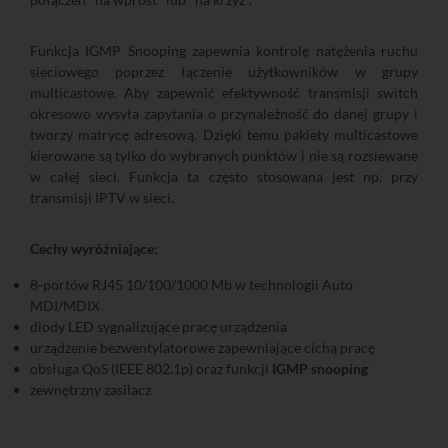
Funkcja IGMP Snooping zapewnia kontrolę natężenia ruchu
sieciowego poprzez łączenie użytkowników w grupy
multicastowe. Aby zapewnić efektywność transmisji switch
okresowo wysyła zapytania o przynależność do danej grupy i
tworzy matrycę adresową. Dzięki temu pakiety multicastowe
kierowane są tylko do wybranych punktów i nie są rozsiewane
w całej sieci. Funkcja ta często stosowana jest np. przy
transmisji IPTV w sieci.
Cechy wyróżniające:
8-portów RJ45 10/100/1000 Mb w technologii Auto
MDI/MDIX
diody LED sygnalizujące pracę urządzenia
urządzenie bezwentylatorowe zapewniające cichą pracę
obsługa QoS (IEEE 802.1p) oraz funkcji
IGMP snooping
zewnętrzny zasilacz