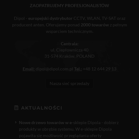
ZAOPATRUJEMY PROFESJONALISTÓW
Dipol -
europejski dystrybutor
CCTV, WLAN, TV-SAT oraz
producent anten. Oferujemy ponad
2000 towarów
z pełnym
wsparciem technicznym.
Centrala:
ul. Ciepłownicza 40
31-574 Kraków, POLAND
Email:
dipol@dipol.com.pl
Tel.:
+48 12 644 29 13
Nasza sieć sprzedaży
AKTUALNOŚCI
Nowe drzewo towarów w e
-sklepie Dipola - dobierz
produkty w obrębie systemu. W e-sklepie Dipola
pojawiła się możliwość przeglądania oferty