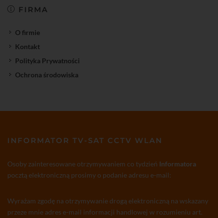
FIRMA
O firmie
Kontakt
Polityka Prywatności
Ochrona środowiska
INFORMATOR TV-SAT CCTV WLAN
Osoby zainteresowane otrzymywaniem co tydzień
Informatora
pocztą elektroniczną prosimy o podanie adresu e-mail:
Wyrażam zgodę na otrzymywanie drogą elektroniczną na wskazany
przeze mnie adres e-mail informacji handlowej w rozumieniu art.