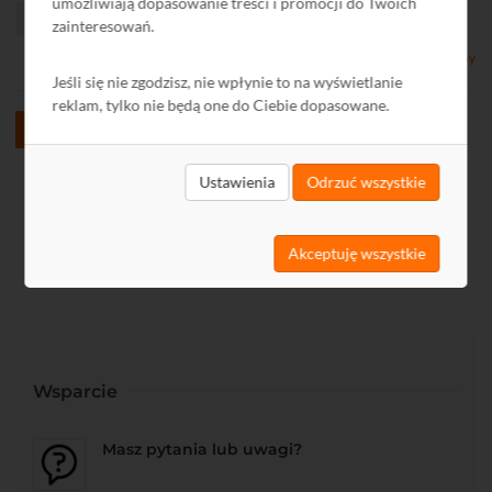
umożliwiają dopasowanie treści i promocji do Twoich
zainteresowań.
Dostępny
Jeśli się nie zgodzisz, nie wpłynie to na wyświetlanie
reklam, tylko nie będą one do Ciebie dopasowane.
1
2
3
Wszystkie
Ustawienia
Odrzuć wszystkie
Akceptuję wszystkie
Wsparcie
Masz pytania lub uwagi?