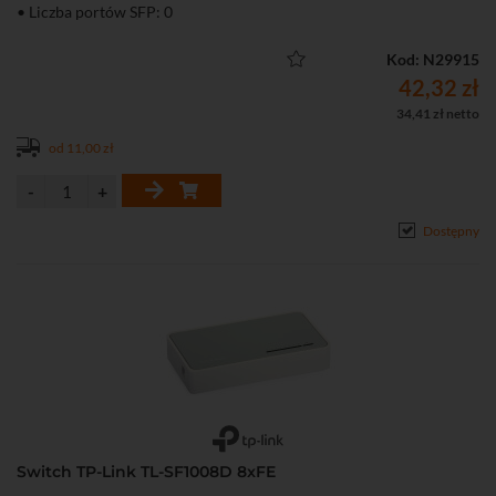
• Liczba portów SFP: 0
Kod: N29915
42,32 zł
34,41 zł netto
od 11,00 zł
Dostępny
Switch TP-Link TL-SF1008D 8xFE