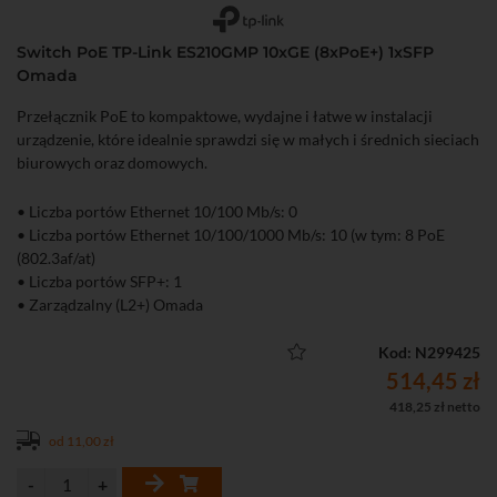
Switch PoE TP-Link ES210GMP 10xGE (8xPoE+) 1xSFP
Omada
Przełącznik PoE to kompaktowe, wydajne i łatwe w instalacji
urządzenie, które idealnie sprawdzi się w małych i średnich sieciach
biurowych oraz domowych.
• Liczba portów Ethernet 10/100 Mb/s: 0
• Liczba portów Ethernet 10/100/1000 Mb/s: 10 (w tym: 8 PoE
(802.3af/at)
• Liczba portów SFP+: 1
• Zarządzalny (L2+) Omada
Kod: N299425
514,45 zł
418,25 zł netto
od 11,00 zł