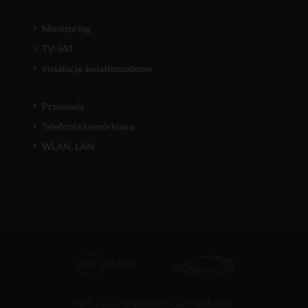
Monitoring
TV-SAT
Instalacje światłowodowe
Przewody
Telefonia komórkowa
WLAN, LAN
MPP i GTU
/
Cookies
/
Certyfikat ID