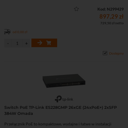
Kod: N299429
897,29 zł
729,50 zł netto
od 0,00 zł
Dostępny
Switch PoE TP-Link ES228GMP 26xGE (24xPoE+) 2xSFP
384W Omada
Przełącznik PoE to kompaktowe, wydajne i łatwe w instalacji