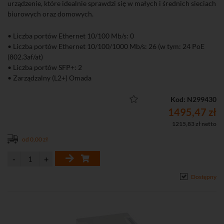
urządzenie, które idealnie sprawdzi się w małych i średnich sieciach
biurowych oraz domowych.
• Liczba portów Ethernet 10/100 Mb/s: 0
• Liczba portów Ethernet 10/100/1000 Mb/s: 26 (w tym: 24 PoE
(802.3af/at)
• Liczba portów SFP+: 2
• Zarządzalny (L2+) Omada
Kod: N299430
1495,47 zł
1215,83 zł netto
od 0,00 zł
Dostępny