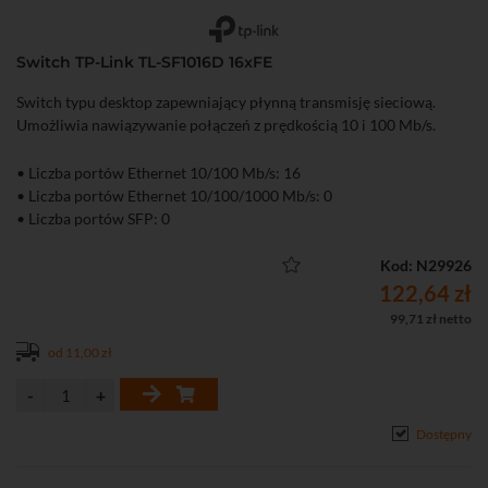
Switch TP-Link TL-SF1016D 16xFE
Switch typu desktop zapewniający płynną transmisję sieciową.
Umożliwia nawiązywanie połączeń z prędkością 10 i 100 Mb/s.
• Liczba portów Ethernet 10/100 Mb/s: 16
• Liczba portów Ethernet 10/100/1000 Mb/s: 0
• Liczba portów SFP: 0
Kod: N29926
122,64 zł
99,71 zł netto
od 11,00 zł
Dostępny