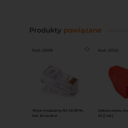
Produkty
powiązane
Kod: J2008
Kod: J2010
Wtyk modularny RJ-45 8PIN,
Osłona wtyku mo
Do koszyka
Podgląd
Do koszyka
kat. 5e na drut
45 [1 szt.]