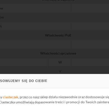
ów
tów
s
Właściwości PoE
Właściwości sprzętowe
W
V
SOWUJEMY SIĘ DO CIEBIE
mm
my
ciasteczek
, przez co nasz sklep działa niezawodnie oraz dostosowuje si
 Ciasteczka umożliwiają dopasowanie treści i promocji do Twoich zainter