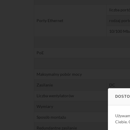
liczba port
Porty Ethernet
rodzaj por
10/100 Mb/
PoE
Maksymalny pobór mocy
Zasilanie
DC
Liczba wentylatorów
DOSTO
Wymiary
Używa
Sposób montażu
Ciebie.
Redundantne zasilanie