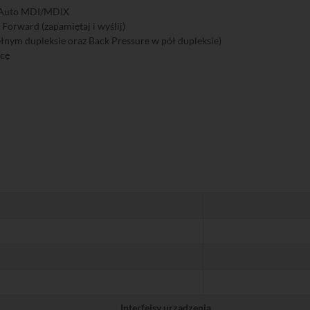
i Auto MDI/MDIX
Forward (zapamiętaj i wyślij)
łnym dupleksie oraz Back Pressure w pół dupleksie)
acę
Interfejsy urządzenia