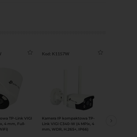
W
Kod: K1157W
Kod: K1157
towa TP-Link VIGI
Kamera IP kompaktowa TP-
Kamera IP k
Podgląd
Do koszyka
Podgląd
Do koszy
, 4 mm, Full-
Link VIGI C340-W (4 MPix, 4
Link VIGI C3
WiFi)
mm, WDR, H.265+, IP66)
WDR, H.265+,