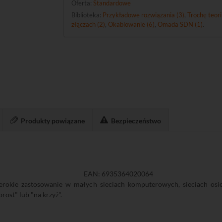
Oferta:
Standardowe
Biblioteka:
Przykładowe rozwiązania (3)
,
Trochę teori
złączach (2)
,
Okablowanie (6)
,
Omada SDN (1)
.
Produkty powiązane
Bezpieczeństwo
EAN: 6935364020064
erokie zastosowanie w małych sieciach komputerowych, sieciach os
ost" lub "na krzyż".