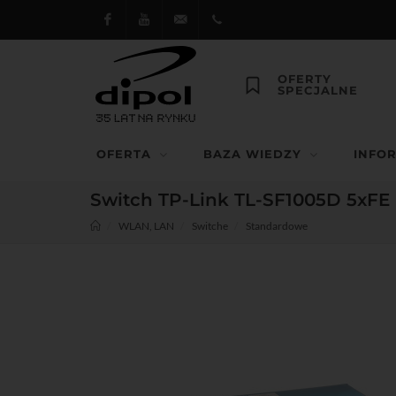
Facebook
Youtube
dipol@dipol.com.pl
+48
OFERTY
SPECJALNE
12
644
OFERTA
BAZA WIEDZY
INFO
29 13
Switch TP-Link TL-SF1005D 5xFE
WLAN, LAN
Switche
Standardowe