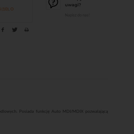
uwagi?
i (10)
,
O
Napisz do nas!
iedlowych. Posiada funkcję Auto MDI/MDIX pozwalającą