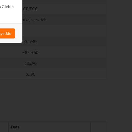
o Ciebie
CE/FCC
instrukcja, switch
ystkie
0...+40
-40...+60
10...90
5...90
Data