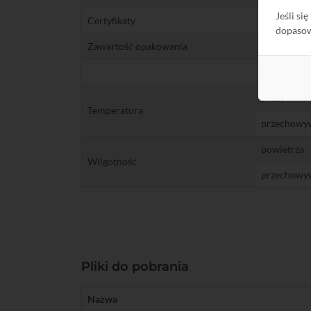
Jeśli si
Certyfikaty
dopaso
Zawartość opakowania
pracy
Temperatura
przechowy
powietrza
Wilgotność
przechowy
Pliki do pobrania
Nazwa