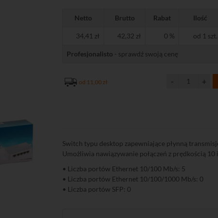
Netto
Brutto
Rabat
Ilość
34,41 zł
42,32 zł
0 %
od 1 szt.
Profesjonalisto
- sprawdź swoją cenę
od 11,00 zł
Switch typu desktop zapewniające płynną transmisj
Umożliwia nawiązywanie połączeń z prędkością 10 i
• Liczba portów Ethernet 10/100 Mb/s: 5
• Liczba portów Ethernet 10/100/1000 Mb/s: 0
• Liczba portów SFP: 0