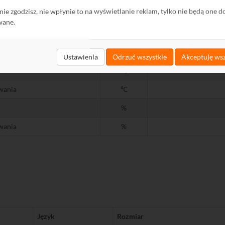
ę nie zgodzisz, nie wpłynie to na wyświetlanie reklam, tylko nie będą one d
wane.
Środowisko pracy
Ustawienia
Odrzuć wszystkie
Akceptuję wsz
℃
wania
℃
%
wania
%
Język
Rozmiar