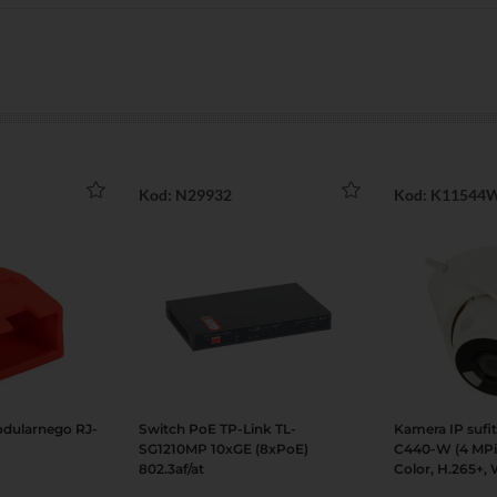
Kod: N29932
Kod: K11544
dularnego RJ-
Switch PoE TP-Link TL-
Kamera IP sufi
Podgląd
Do koszyka
Podgląd
Do koszyka
SG1210MP 10xGE (8xPoE)
C440-W (4 MPix
802.3af/at
Color, H.265+, 