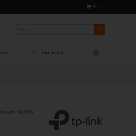
PL
OTO
ZALOGUJ
 towaru:
N29915