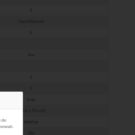
5
Fast Ethernet
5
Nie
2
5
brak
103,5 x 70 x 22
ę do
desktop
esowań.
Nie