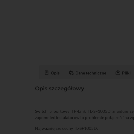
Opis
Dane techniczne
Pliki
Opis szczegółowy
Switch 5 portowy TP-Link TL-SF1005D znajduje sz
zapomnieć instalatorowi o problemie połączeń "na wpr
Najważniejsze cechy TL-SF1005D: