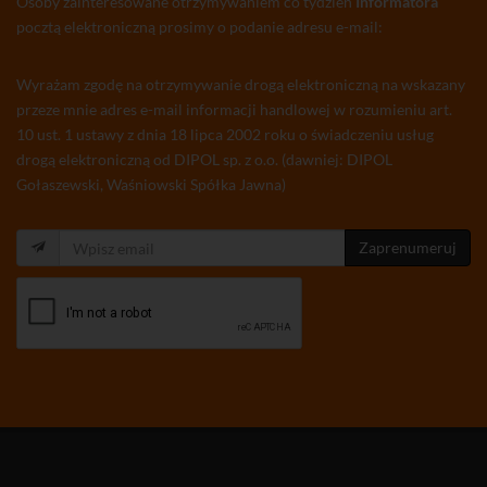
Osoby zainteresowane otrzymywaniem co tydzień
Informatora
pocztą elektroniczną prosimy o podanie adresu e-mail:
Wyrażam zgodę na otrzymywanie drogą elektroniczną na wskazany
przeze mnie adres e-mail informacji handlowej w rozumieniu art.
10 ust. 1 ustawy z dnia 18 lipca 2002 roku o świadczeniu usług
drogą elektroniczną od DIPOL sp. z o.o. (dawniej: DIPOL
Gołaszewski, Waśniowski Spółka Jawna)
Zaprenumeruj