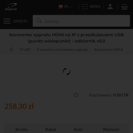
PL
MENU
OFERTA
Konwerter sygnału HDMI na IP z przedłużaczem USB
(punkt-wielopunkt) - odbiornik v5.0
TV-SAT
Transmitery i konwertery sygnału
Konwertery HDMI
Kod towaru:
H3617R
258,30 zł
Brutto
Rabat
Ilość
Ważność