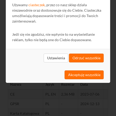
Używamy
ciasteczek
, przez co nasz sklep działa
Zawartość opakowania
Odbiornik HDMI,
Przewód USB, Zasilacz
niezawodnie oraz dostosowuje się do Ciebie. Ciasteczka
umożliwiają dopasowanie treści i promocji do Twoich
Środowisko pracy
zainteresowań.
Temperatura
pracy
℃
-10...+60
Jeśli się nie zgodzisz, nie wpłynie to na wyświetlanie
Wilgotność
powietrza
%
20...90
reklam, tylko nie będą one do Ciebie dopasowane.
Ustawienia
Odrzuć wszystkie
Pliki do pobrania
Akceptuję wszystkie
Nazwa
Język
Rozmiar
Data
CE
PL, EN
2,36 MB
2023-07-06
GPSR
PL
-
2024-12-13
Karta Katalogowa
PL
-
-