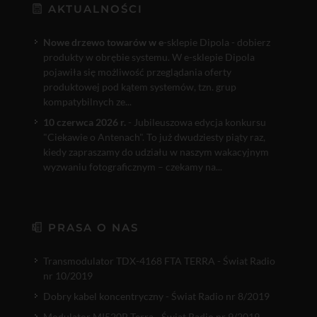
AKTUALNOŚCI
Nowe drzewo towarów w e
-sklepie Dipola - dobierz
produkty w obrębie systemu. W e-sklepie Dipola
pojawiła się możliwość przeglądania oferty
produktowej pod kątem systemów, tzn. grup
kompatybilnych ze...
10 czerwca 2026 r.
- Jubileuszowa edycja konkursu
"Ciekawie o Antenach". To już dwudziesty piąty raz,
kiedy zapraszamy do udziału w naszym wakacyjnym
wyzwaniu fotograficznym – czekamy na...
PRASA O NAS
Transmodulator TDX-4168 FTA TERRA - Świat Radio
nr 10/2019
Dobry kabel koncentryczny - Świat Radio nr 8/2019
Modulator MI520P Terra - Świat Radio nr 9/2019