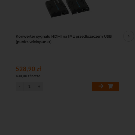
Konwerter sygnału HDMI na IP z przedłużaczem USB
Sw
(punkt-wielopunkt)
528,90 zł
42
430,00 zł netto
34,