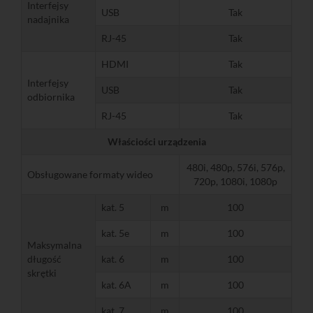
Interfejsy
USB
Tak
nadajnika
RJ-45
Tak
HDMI
Tak
Interfejsy
USB
Tak
odbiornika
RJ-45
Tak
Właściości urządzenia
480i, 480p, 576i, 576p,
Obsługowane formaty wideo
720p, 1080i, 1080p
kat. 5
m
100
kat. 5e
m
100
Maksymalna
długość
kat. 6
m
100
skrętki
kat. 6A
m
100
kat. 7
m
100