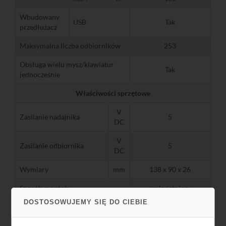
Wbudowany
USB
Tak
przedłużacz
Maksymalna liczba odbiorników
253
Obsługa wielu mysz/klawiatur
Tak
jednocześnie
Właściwości sprzętowe
V
Zasilanie nadajnika
5
DC
V
Zasilanie odbiornika
5
DC
Wymiary
mm
138 x 90 x 26
Sposób montażu
wolnostojący
DOSTOSOWUJEMY SIĘ DO CIEBIE
Certyfikaty
CE
Nadajnik HDMI,