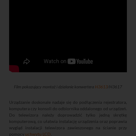
Film pokazujący montaż i działanie konwertera
H3613
/H3617
Urządzanie doskonale nadaje się do podłączenia rejestratora,
komputera czy konsoli do odbiornika oddalonego od urządzeń.
Do telewizora należy doprowadzić tylko jedną skrętkę
komputerową, co ułatwia instalację urządzenia oraz poprawia
wygląd instalacji telewizora zawieszonego na ścianie przy
pomocy
uchwytu LCD
.