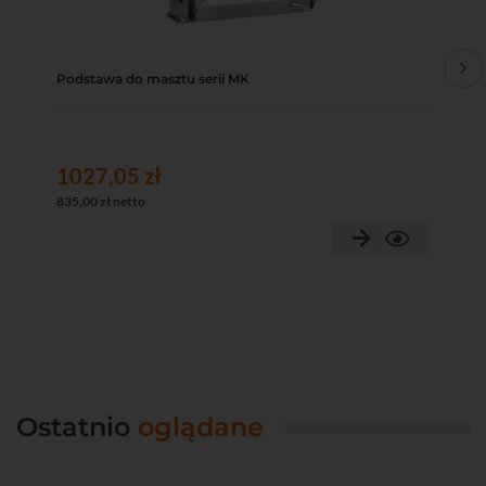
Podstawa do masztu serii MK
Kot
1027,05 zł
13
835,00 zł netto
110
Ostatnio
oglądane