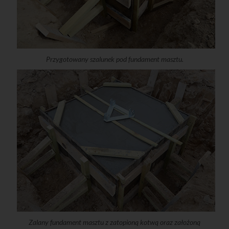
Przygotowany szalunek pod fundament masztu.
Zalany fundament masztu z zatopioną kotwą oraz założoną