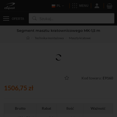
PL
MENU
OFERTA
Segment masztu kratownicowego MK-1,5 m
Technika montażowa
Maszty kratowe
Kod towaru:
E9160
1506,75 zł
Brutto
Rabat
Ilość
Ważność