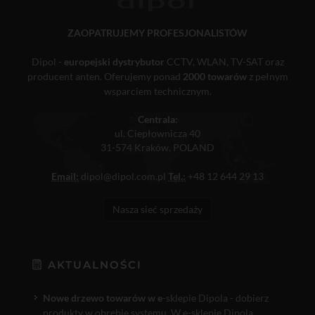
ZAOPATRUJEMY PROFESJONALISTÓW
Dipol -
europejski dystrybutor
CCTV, WLAN, TV-SAT oraz
producent anten. Oferujemy ponad
2000 towarów
z pełnym
wsparciem technicznym.
Centrala:
ul. Ciepłownicza 40
31-574 Kraków, POLAND
Email:
dipol@dipol.com.pl
Tel.:
+48 12 644 29 13
Nasza sieć sprzedaży
AKTUALNOŚCI
Nowe drzewo towarów w e
-sklepie Dipola - dobierz
produkty w obrębie systemu. W e-sklepie Dipola