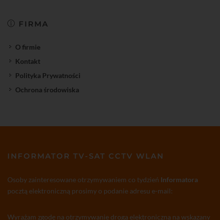
FIRMA
O firmie
Kontakt
Polityka Prywatności
Ochrona środowiska
INFORMATOR TV-SAT CCTV WLAN
Osoby zainteresowane otrzymywaniem co tydzień
Informatora
pocztą elektroniczną prosimy o podanie adresu e-mail:
Wyrażam zgodę na otrzymywanie drogą elektroniczną na wskazany