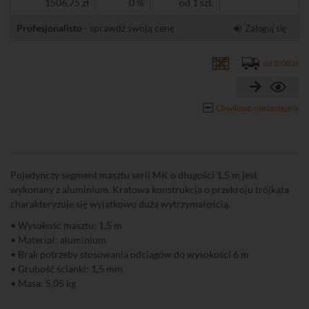
1506,75 zł
0 %
od 1 szt.
Profesjonalisto
- sprawdź swoją cenę
Zaloguj się
od 0,00 zł
Chwilowo niedostępny
Pojedynczy segment masztu serii MK o długości 1,5 m jest
wykonany z aluminium. Kratowa konstrukcja o przekroju trójkąta
charakteryzuje się wyjątkowo dużą wytrzymałością.
• Wysokość masztu: 1,5 m
• Materiał: aluminium
• Brak potrzeby stosowania odciągów do wysokości 6 m
• Grubość ścianki: 1,5 mm
• Masa: 5,05 kg