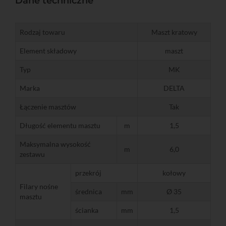
Dane techniczne
Rodzaj towaru
Maszt kratowy
Element składowy
maszt
Typ
MK
Marka
DELTA
Łączenie masztów
Tak
Długość elementu masztu
m
1,5
Maksymalna wysokość
m
6,0
zestawu
przekrój
kołowy
Filary nośne
średnica
mm
Ø 35
masztu
ścianka
mm
1,5