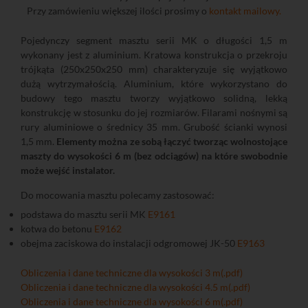
Przy zamówieniu większej ilości prosimy o
kontakt mailowy.
Pojedynczy segment masztu serii MK o długości 1,5 m
wykonany jest z aluminium. Kratowa konstrukcja o przekroju
trójkąta (250x250x250 mm) charakteryzuje się wyjątkowo
dużą wytrzymałością. Aluminium, które wykorzystano do
budowy tego masztu tworzy wyjątkowo solidną, lekką
konstrukcję w stosunku do jej rozmiarów. Filarami nośnymi są
rury aluminiowe o średnicy 35 mm. Grubość ścianki wynosi
1,5 mm.
Elementy można ze sobą łączyć tworząc wolnostojące
maszty do wysokości 6 m (bez odciągów) na które swobodnie
może wejść instalator.
Do mocowania masztu polecamy zastosować:
podstawa do masztu serii MK
E9161
kotwa do betonu
E9162
obejma zaciskowa do instalacji odgromowej JK-50
E9163
Obliczenia i dane techniczne dla wysokości 3 m(.pdf)
Obliczenia i dane techniczne dla wysokości 4.5 m(.pdf)
Obliczenia i dane techniczne dla wysokości 6 m(.pdf)