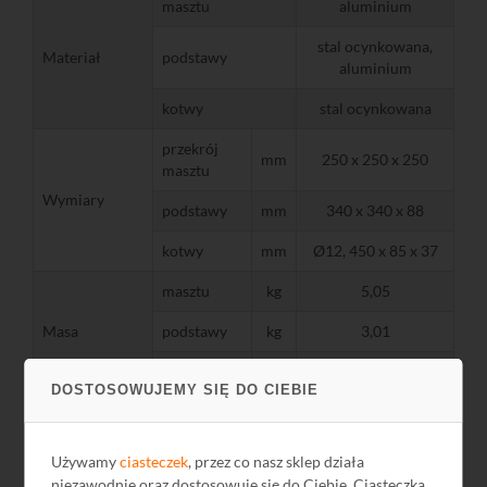
masztu
aluminium
stal ocynkowana,
Materiał
podstawy
aluminium
kotwy
stal ocynkowana
przekrój
mm
250 x 250 x 250
masztu
Wymiary
podstawy
mm
340 x 340 x 88
kotwy
mm
Ø12, 450 x 85 x 37
masztu
kg
5,05
Masa
podstawy
kg
3,01
kotwy
kg
1,40
DOSTOSOWUJEMY SIĘ DO CIEBIE
Używamy
ciasteczek
, przez co nasz sklep działa
niezawodnie oraz dostosowuje się do Ciebie. Ciasteczka