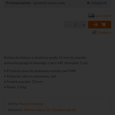
Profesjonalisto
- sprawdź swoją cenę
Zaloguj się
od 11,00 zł
Dostępny
Kotwa do betonu o średnicy pręta 12 mm do masztu
wolnostojącego kratowego z serii MK /komplet 3 szt/.
• Przeznaczona do podstawy masztu serii MK
• Materiał: stal ocynkowana, stal
• Średnica pręta: 12 mm
• Masa: 1,4 kg
Oferta:
Maszty kratowe
Biblioteka:
Montaż złączy (2)
,
Okablowanie (4)
.