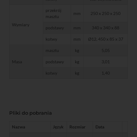
przekrój
mm
250 x 250 x 250
masztu
Wymiary
podstawy
mm
340 x 340 x 88
kotwy
mm
Ø12, 450 x 85 x 37
masztu
kg
5,05
Masa
podstawy
kg
3,01
kotwy
kg
1,40
Pliki do pobrania
Nazwa
Język
Rozmiar
Data