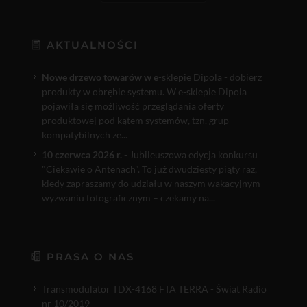
AKTUALNOŚCI
Nowe drzewo towarów w e
-sklepie Dipola - dobierz
produkty w obrębie systemu. W e-sklepie Dipola
pojawiła się możliwość przeglądania oferty
produktowej pod kątem systemów, tzn. grup
kompatybilnych ze...
10 czerwca 2026 r.
- Jubileuszowa edycja konkursu
"Ciekawie o Antenach". To już dwudziesty piąty raz,
kiedy zapraszamy do udziału w naszym wakacyjnym
wyzwaniu fotograficznym – czekamy na...
PRASA O NAS
Transmodulator TDX-4168 FTA TERRA - Świat Radio
nr 10/2019