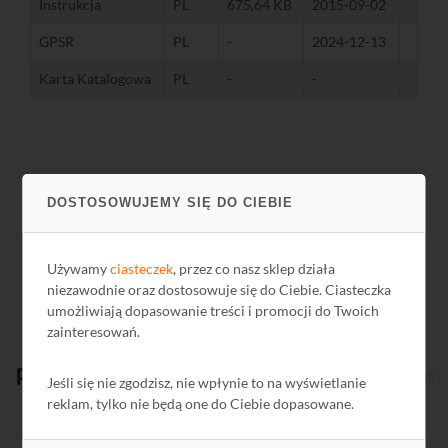
Instrukcja
PL
675,64 KB
2015-09-02
GPSR
PL
-
2024-12-13
Karta Katalogowa
PL
-
-
DOSTOSOWUJEMY SIĘ DO CIEBIE
Używamy
ciasteczek
, przez co nasz sklep działa
niezawodnie oraz dostosowuje się do Ciebie. Ciasteczka
umożliwiają dopasowanie treści i promocji do Twoich
zainteresowań.
Produkty
powiązane
Jeśli się nie zgodzisz, nie wpłynie to na wyświetlanie
reklam, tylko nie będą one do Ciebie dopasowane.
Kod: E9160
Ko