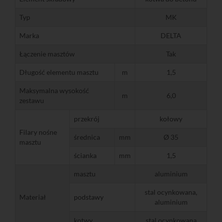
Typ
MK
Marka
DELTA
Łączenie masztów
Tak
Długość elementu masztu
m
1,5
Maksymalna wysokość
m
6,0
zestawu
przekrój
kołowy
Filary nośne
średnica
mm
Ø 35
masztu
ścianka
mm
1,5
masztu
aluminium
stal ocynkowana,
Materiał
podstawy
aluminium
kotwy
stal ocynkowana