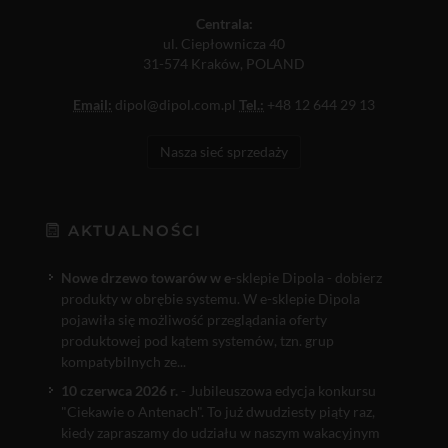
Centrala:
ul. Ciepłownicza 40
31-574 Kraków, POLAND
Email:
dipol@dipol.com.pl
Tel.:
+48 12 644 29 13
Nasza sieć sprzedaży
AKTUALNOŚCI
Nowe drzewo towarów w e
-sklepie Dipola - dobierz
produkty w obrębie systemu. W e-sklepie Dipola
pojawiła się możliwość przeglądania oferty
produktowej pod kątem systemów, tzn. grup
kompatybilnych ze...
10 czerwca 2026 r.
- Jubileuszowa edycja konkursu
"Ciekawie o Antenach". To już dwudziesty piąty raz,
kiedy zapraszamy do udziału w naszym wakacyjnym