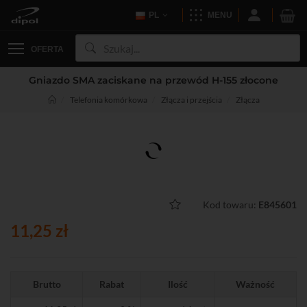
PL
MENU
OFERTA
Gniazdo SMA zaciskane na przewód H-155 złocone
Telefonia komórkowa
Złącza i przejścia
Złącza
Kod towaru:
E845601
11,25 zł
Brutto
Rabat
Ilość
Ważność