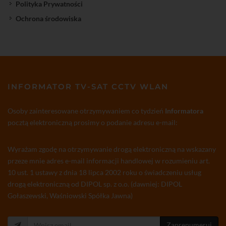
Polityka Prywatności
Ochrona środowiska
INFORMATOR TV-SAT CCTV WLAN
Osoby zainteresowane otrzymywaniem co tydzień
Informatora
pocztą elektroniczną prosimy o podanie adresu e-mail:
Wyrażam zgodę na otrzymywanie drogą elektroniczną na wskazany
przeze mnie adres e-mail informacji handlowej w rozumieniu art.
10 ust. 1 ustawy z dnia 18 lipca 2002 roku o świadczeniu usług
drogą elektroniczną od DIPOL sp. z o.o. (dawniej: DIPOL
Gołaszewski, Waśniowski Spółka Jawna)
Zaprenumeruj