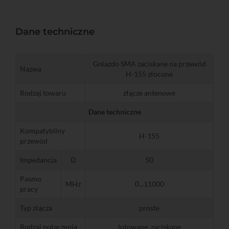
Dane techniczne
Gniazdo SMA zaciskane na przewód
Nazwa
H-155 złocone
Rodzaj towaru
złącze antenowe
Dane techniczne
Kompatybilny
H-155
przewód
Impedancja
Ω
50
Pasmo
MHz
0...11000
pracy
Typ złącza
proste
Rodzaj połączenia
lutowane, zaciskane