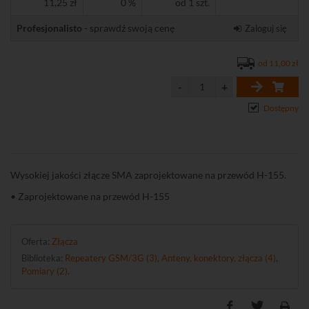
11,25 zł
0 %
od 1 szt.
Profesjonalisto
- sprawdź swoją cenę
Zaloguj się
od 11,00 zł
Dostępny
Wysokiej jakości złącze SMA zaprojektowane na przewód H-155.
• Zaprojektowane na przewód H-155
Oferta:
Złącza
Biblioteka:
Repeatery GSM/3G (3)
,
Anteny, konektory, złącza (4)
,
Pomiary (2)
.