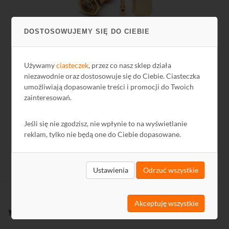
DOSTOSOWUJEMY SIĘ DO CIEBIE
Gniazdo SMA zaciskane na przewód H-155 złocone
Używamy
ciasteczek
, przez co nasz sklep działa
niezawodnie oraz dostosowuje się do Ciebie. Ciasteczka
11,25 zł
umożliwiają dopasowanie treści i promocji do Twoich
zainteresowań.
9,15 zł netto
Jeśli się nie zgodzisz, nie wpłynie to na wyświetlanie
reklam, tylko nie będą one do Ciebie dopasowane.
Ustawienia
Odrzuć wszystkie
Akceptuję wszystkie
ZAKUPY