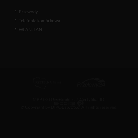
Przewody
Telefonia komórkowa
WLAN, LAN
MPP i GTU
/
Cookies
/
Certyfikat ID
© Copyright by DIPOL sp. z o.o. All rights reserved.