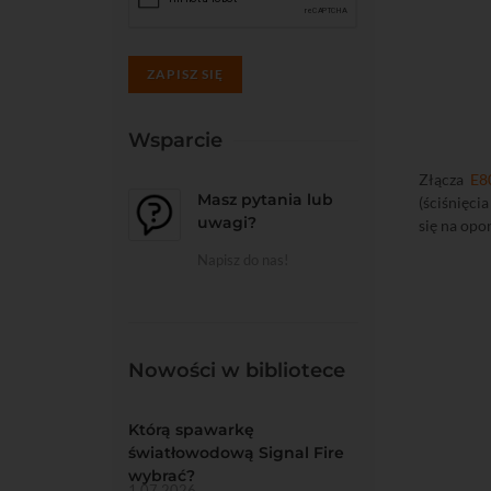
ZAPISZ SIĘ
Wsparcie
Złącza
E8
Masz pytania lub
(ściśnięci
uwagi?
się na opon
Napisz do nas!
Nowości w bibliotece
Którą spawarkę
światłowodową Signal Fire
wybrać?
1.07.2026