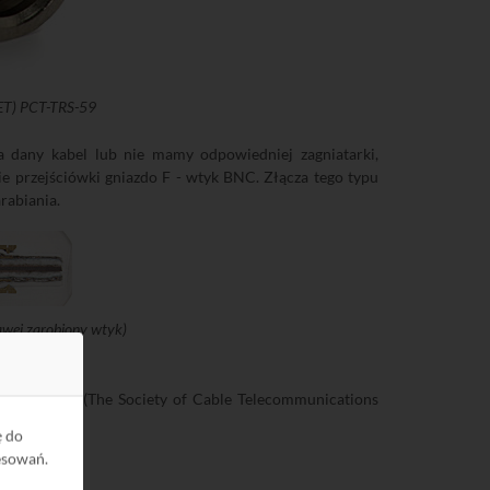
SET) PCT-TRS-59
dany kabel lub nie mamy odpowiedniej zagniatarki,
e przejściówki gniazdo F - wtyk BNC. Złącza tego typu
rabiania.
rawej zarobiony wtyk)
szenia SCTE (The Society of Cable Telecommunications
8285
.
ę do
esowań.