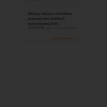
Zdalny odczyt z liczników
poprzez sieć telefonii
komórkowej (ioT) -
24.04.2026
infomacje dla projektantów
więcej nowości