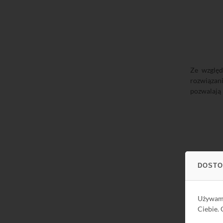
Ze względ
rozwiązan
pozwalają 
DOSTO
Profesjon
Engineers)
Używa
Ciebie.