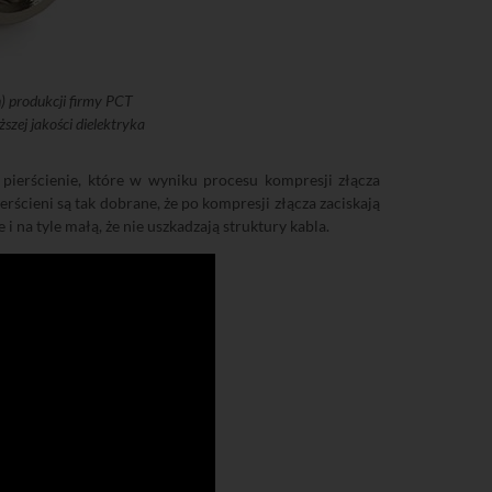
) produkcji firmy PCT
szej jakości dielektryka
 pierścienie, które w wyniku procesu kompresji złącza
ścieni są tak dobrane, że po kompresji złącza zaciskają
 i na tyle małą, że nie uszkadzają struktury kabla.