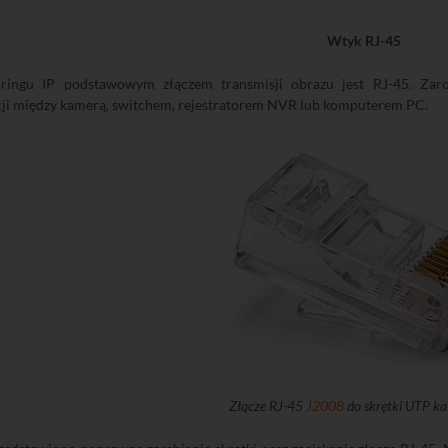
Wtyk RJ-45
ingu IP podstawowym złączem transmisji obrazu jest RJ-45. Zar
ji między kamerą, switchem, rejestratorem NVR lub komputerem PC.
Złącze RJ-45
J2008
do skrętki UTP kat