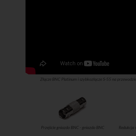
Złącze BNC Platinum i szybkozłącze S-55 na przewod
Przejście gniazdo BNC - gniazdo BNC
Redukcja 