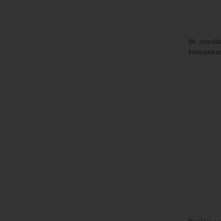
W monitor
komunikac