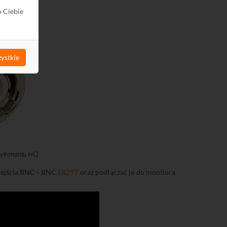
o Ciebie
ystkie
ykonaniu HQ
zejścia BNC - BNC
E8297
oraz podłączać je do monitora