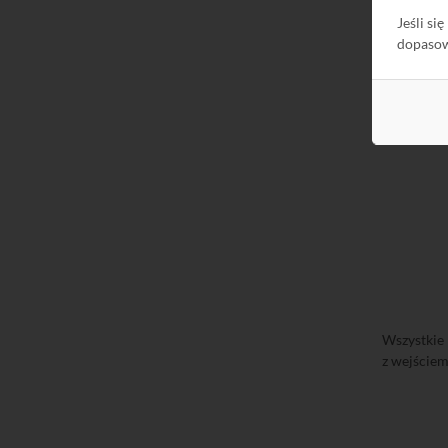
Jeśli si
dopaso
Wszystkie
z wejście