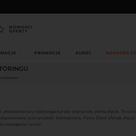
NOWOŚCI
OFERTY
RMACJE
PROMOCJE
KURSY
KONKURS F
TORINGU
podstawowe
 zestawiania toru kablowego bardzo ważną rolę pełnią złącza. To od ich
, dopasowanie, wytrzymałość mechaniczna. Firma Dipol oferuje złącza 
ze wymagania i normy.