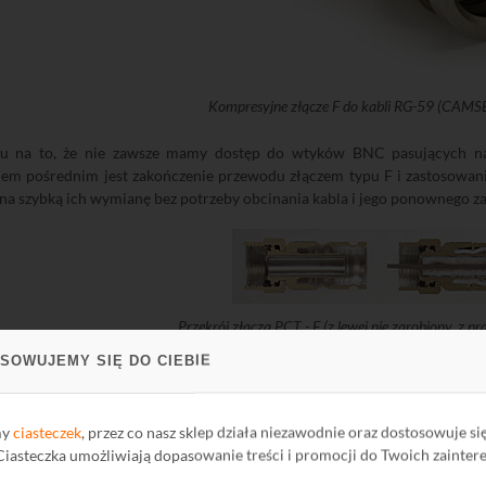
Kompresyjne złącze F do kabli RG-59 (CAM
u na to, że nie zawsze mamy dostęp do wtyków BNC pasujących na 
iem pośrednim jest zakończenie przewodu złączem typu F i zastosowani
na szybką ich wymianę bez potrzeby obcinania kabla i jego ponownego za
Przekrój złącza PCT - F (z lewej nie zarobiony, z p
SOWUJEMY SIĘ DO CIEBIE
alny wtyk kompresyjny F
E80320
spełnia wszystkie zalecenia stowarzy
 dla złącz tego typu. Kompresyjne wtyki mogą być łączone z
E8284
oraz
E
my
ciasteczek
, przez co nasz sklep działa niezawodnie oraz dostosowuje si
 Ciasteczka umożliwiają dopasowanie treści i promocji do Twoich zainter