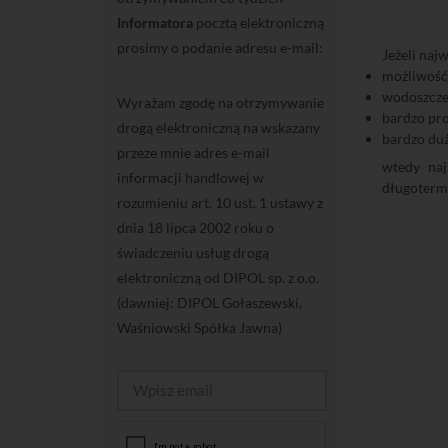
Informatora
pocztą elektroniczną
prosimy o podanie adresu e-mail:
Jeżeli naj
możliwość 
wodoszczel
Wyrażam zgodę na otrzymywanie
bardzo pro
drogą elektroniczną na wskazany
bardzo du
przeze mnie adres e-mail
wtedy naj
informacji handlowej w
długoterm
rozumieniu art. 10 ust. 1 ustawy z
dnia 18 lipca 2002 roku o
świadczeniu usług drogą
elektroniczną od DIPOL sp. z o.o.
(dawniej: DIPOL Gołaszewski,
Waśniowski Spółka Jawna)