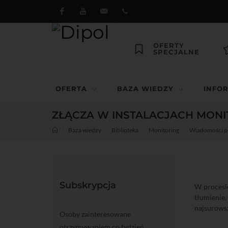
Facebook
Youtube
dipol@dipol.com.pl
+48
OFERTY
SPECJALNE
12
644
OFERTA
BAZA WIEDZY
INFO
29 13
ZŁĄCZA W INSTALACJACH MONI
Baza wiedzy
Biblioteka
Monitoring
Wiadomości 
Subskrypcja
W procesie
tłumienie
najsurows
Osoby zainteresowane
otrzymywaniem co tydzień