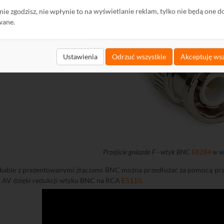
ę nie zgodzisz, nie wpłynie to na wyświetlanie reklam, tylko nie będą one d
wane.
Ustawienia
Odrzuć wszystkie
Akceptuję wsz
Przejście gniazdo F - wtyk BNC
E8284
w w
 kable z prezentowanymi złączami BNC można przedłużać za pomocą pr
m AV dzięki redukcji wtyku BNC na RCA
E5110
.