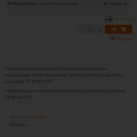
Profesjonalisto
- sprawdź swoją cenę
Zaloguj się
od 11,00 zł
Dostępny
Obudowa przeznaczona jest do instalacji akumulatora
stanowiącego źródło zapasowego zasilania systemu sygnalizacji
pożarowej ACSP lub CSP.
• Zastosowanie w instalacjach systemów sygnalizacji pożarowej
ACSP lub CSP
Oferta:
AKCESORIA
Biblioteka: