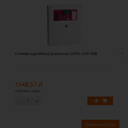
Centrala sygnalizacji pożarowej SATEL CSP-208
Ko
SA
1548,57 zł
14
1259,00 zł netto
115
Zobacz wszystkie