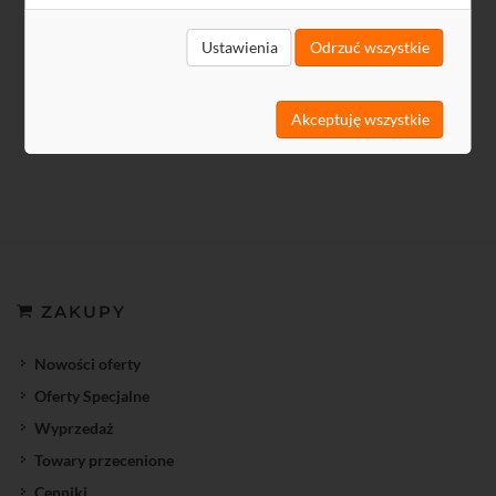
264,45 zł
Ustawienia
Odrzuć wszystkie
215,00 zł netto
Akceptuję wszystkie
ZAKUPY
Nowości oferty
Oferty Specjalne
Wyprzedaż
Towary przecenione
Cenniki