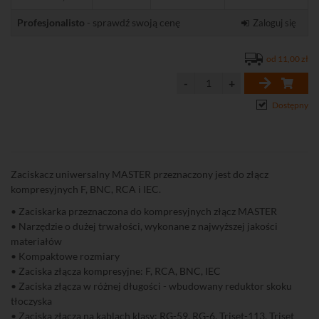
Profesjonalisto
- sprawdź swoją cenę
Zaloguj się
od 11,00 zł
Dostępny
Zaciskacz uniwersalny MASTER przeznaczony jest do złącz
kompresyjnych F, BNC, RCA i IEC.
• Zaciskarka przeznaczona do kompresyjnych złącz MASTER
• Narzędzie o dużej trwałości, wykonane z najwyższej jakości
materiałów
• Kompaktowe rozmiary
• Zaciska złącza kompresyjne: F, RCA, BNC, IEC
• Zaciska złącza w różnej długości - wbudowany reduktor skoku
tłoczyska
• Zaciska złącza na kablach klasy: RG-59, RG-6, Triset-113, Triset