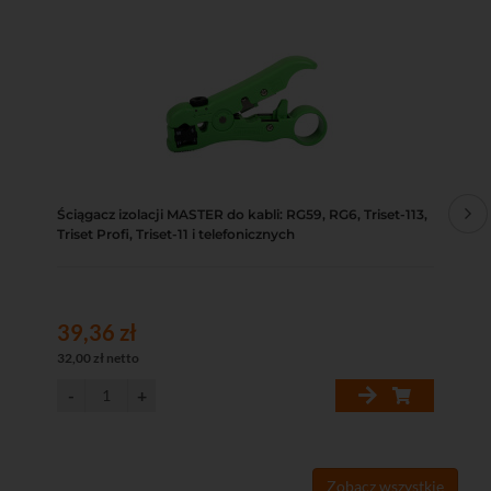
Ściągacz izolacji MASTER do kabli: RG59, RG6, Triset-113,
Złą
Triset Profi, Triset-11 i telefonicznych
39,36 zł
1,
32,00 zł netto
1,4
Zobacz wszystkie