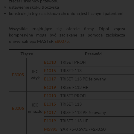
złącza i średnicy przewodu
ustawienie skoku tłoczyska
konstrukcja tego zaciskacza chroniona jest licznymi patentami
Wszystkie znajdujące się ofercie firmy Dipol złącza
kompresyjne mogą być zaciskane za pomocą zaciskacza
uniwersalnego MASTER
E80075
.
Złącze
Przewód
E1010
TRISET PROFI
E1015
TRISET-113
IEC
E3005
wtyk
E1017
TRISET-113 PE żelowany
E1019
TRISET-113 HF
E1010
TRISET PROFI
E1015
TRISET-113
IEC
E3006
gniazdo
E1017
TRISET-113 PE żelowany
E1019
TRISET-113 HF
M5995
YAR 75-0.59/3.7+2x0.50