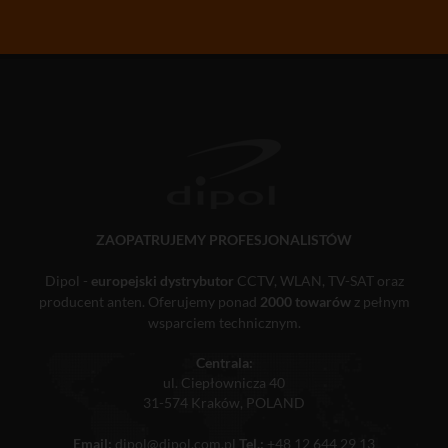
ZAOPATRUJEMY PROFESJONALISTÓW
Dipol -
europejski dystrybutor
CCTV, WLAN, TV-SAT oraz
producent anten. Oferujemy ponad
2000 towarów
z pełnym
wsparciem technicznym.
Centrala:
ul. Ciepłownicza 40
31-574 Kraków, POLAND
Email:
dipol@dipol.com.pl
Tel.:
+48 12 644 29 13