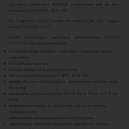
Zaciskacz uniwersalny MASTER przeznaczony jest do złącz
kompresyjnych F, BNC, RCA i IEC.
Do ściągnięcia izolacji z przewodu najlepiej jest użyć ściągacz
izolacji MASTER
E8010
.
Cechy wyróżniające zaciskacza uniwersalnego MASTER
E80075
do złącz kompresyjnych:
narzędzie o dużej trwałości, wykonane z najwyższej jakości
materiałów
kompaktowe rozmiary
blokada dźwigni przy przechowywaniu
zaciska złącza kompresyjne F, BNC, RCA i IEC
zaciska złącza w różnej długości - wbudowany reduktor skoku
tłoczyska
zaciska złącza na kablach klasy RG-59, RG-6, Triset-113, Triset
Profi
dostrojenie narzędzia do wybranego złącza i przewodu
następuje przez:
zastosowanie odpowiedniej końcówki tłoczyska
odpowiednie ustawienie elementów zderzaka do rodzaju