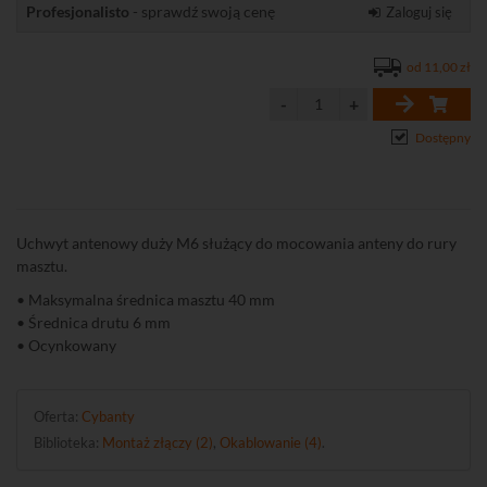
Profesjonalisto
- sprawdź swoją cenę
Zaloguj się
od 11,00 zł
Dostępny
Uchwyt antenowy duży M6 służący do mocowania anteny do rury
masztu.
• Maksymalna średnica masztu 40 mm
• Średnica drutu 6 mm
• Ocynkowany
Oferta:
Cybanty
Biblioteka:
Montaż złączy (2)
,
Okablowanie (4)
.