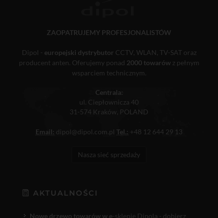
ZAOPATRUJEMY PROFESJONALISTÓW
Dipol -
europejski dystrybutor
CCTV, WLAN, TV-SAT oraz
producent anten. Oferujemy ponad
2000 towarów
z pełnym
wsparciem technicznym.
Centrala:
ul. Ciepłownicza 40
31-574 Kraków, POLAND
Email:
dipol@dipol.com.pl
Tel.:
+48 12 644 29 13
Nasza sieć sprzedaży
AKTUALNOŚCI
Nowe drzewo towarów w e
-sklepie Dipola - dobierz