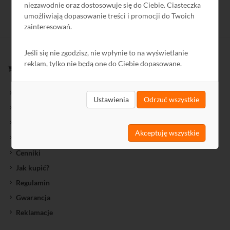
niezawodnie oraz dostosowuje się do Ciebie. Ciasteczka
umożliwiają dopasowanie treści i promocji do Twoich
zainteresowań.
Jeśli się nie zgodzisz, nie wpłynie to na wyświetlanie
reklam, tylko nie będą one do Ciebie dopasowane.
ZAKUPY
Nowości oferty
Ustawienia
Odrzuć wszystkie
Oferty Specjalne
Wyprzedaż
Akceptuję wszystkie
Towary przecenione
Cenniki
Jak kupić?
Regulamin
Gwarancja
Reklamacje