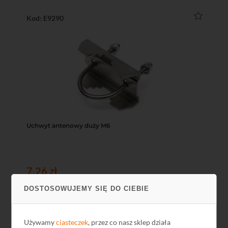
Kod: E9290
Uchwyt antenowy duży M6
7,26 zł
5,90 zł netto
DOSTOSOWUJEMY SIĘ DO CIEBIE
Używamy
ciasteczek
, przez co nasz sklep działa