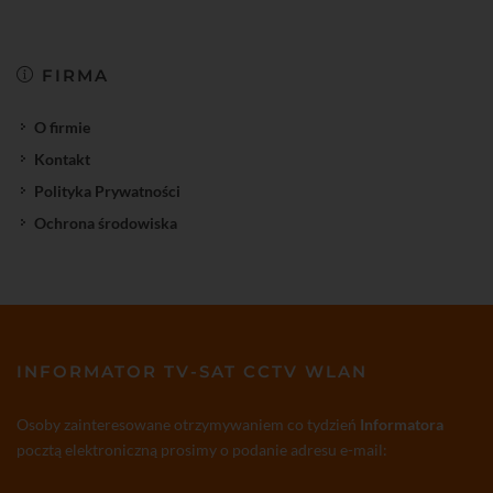
FIRMA
O firmie
Kontakt
Polityka Prywatności
Ochrona środowiska
INFORMATOR TV-SAT CCTV WLAN
Osoby zainteresowane otrzymywaniem co tydzień
Informatora
pocztą elektroniczną prosimy o podanie adresu e-mail: