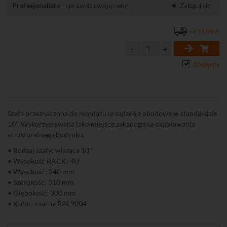
Profesjonalisto
- sprawdź swoją cenę
Zaloguj się
od 11,00 zł
Dostępny
Szafa przeznaczona do montażu urządzeń z obudową w standardzie
10". Wykorzystywana jako miejsce zakańczania okablowania
strukturalnego budynku.
• Rodzaj szafy: wisząca 10"
• Wysokość RACK: 4U
• Wysokość: 240 mm
• Szerokość: 310 mm
• Głębokość: 300 mm
• Kolor: czarny RAL9004