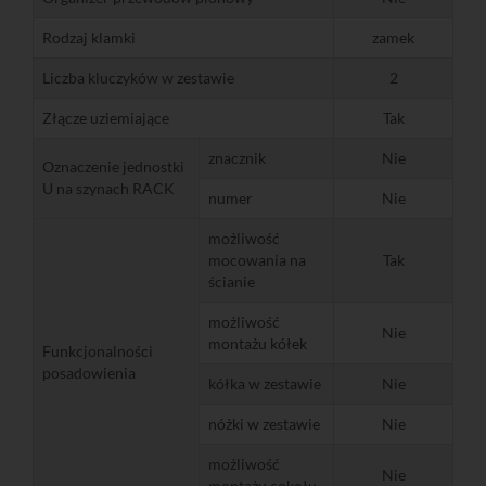
Rodzaj klamki
zamek
Liczba kluczyków w zestawie
2
Złącze uziemiające
Tak
znacznik
Nie
Oznaczenie jednostki
U na szynach RACK
numer
Nie
możliwość
mocowania na
Tak
ścianie
możliwość
Nie
montażu kółek
Funkcjonalności
posadowienia
kółka w zestawie
Nie
nóżki w zestawie
Nie
możliwość
Nie
montażu cokołu