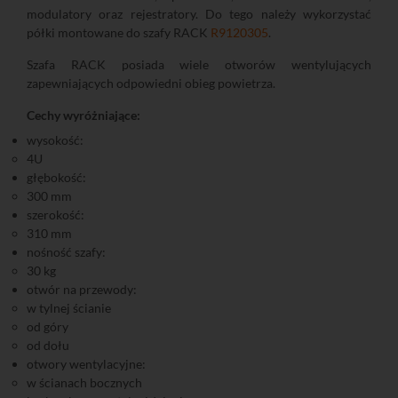
modulatory oraz rejestratory. Do tego należy wykorzystać
półki montowane do szafy RACK
R9120305
.
Szafa RACK posiada wiele otworów wentylujących
zapewniających odpowiedni obieg powietrza.
Cechy wyróżniające:
wysokość:
4U
głębokość:
300 mm
szerokość:
310 mm
nośność szafy:
30 kg
otwór na przewody:
w tylnej ścianie
od góry
od dołu
otwory wentylacyjne:
w ścianach bocznych