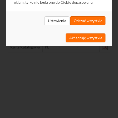
reklam, tylko nie będą one do Ciebie dopasowane.
Pliki do pobrania
Ustawienia
Odrzuć wszystkie
Nazwa
Język
Rozmiar
Data
GPSR
PL
-
2024-12-13
Akceptuję wszystkie
Karta Katalogowa
PL
-
-