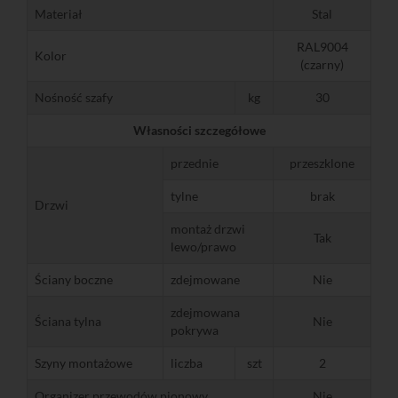
Materiał
Stal
RAL9004
Kolor
(czarny)
Nośność szafy
kg
30
Własności szczegółowe
przednie
przeszklone
tylne
brak
Drzwi
montaż drzwi
Tak
lewo/prawo
Ściany boczne
zdejmowane
Nie
zdejmowana
Ściana tylna
Nie
pokrywa
Szyny montażowe
liczba
szt
2
Organizer przewodów pionowy
Nie