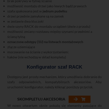
brak pokrywy w tylnej ścianie
możliwość montażu drzwi jako lewych bądź prawych
szafa spakowana jest w
jednym pudełku
drzwi przednie zamykane są na zamek
w zestawie dwa kluczyki
dwie szyny RACK do montażu urządzeń (dwie z przodu)
możliwość zmiany rozstawu między szynami przednimi a
ścianą tylną
oznaczone odstępy (1U) na listwach montażowych
złącze uziemiające
mocowanie na ścianie z wykorzystaniem:
haków (nie wchodzą w skład kompletu)
Konfigurator szaf RACK
Dostępny jest prosty mechanizm, który umożliwia dobranie do
szafy odpowiednich, kompatybilnych akcesoriów. Aby
uruchomić konfigurator, należy kliknąć poniższy przycisk.
SKOMPLETUJ AKCESORIA
W nowo otwartym oknie pokażą się elementy pasujące do