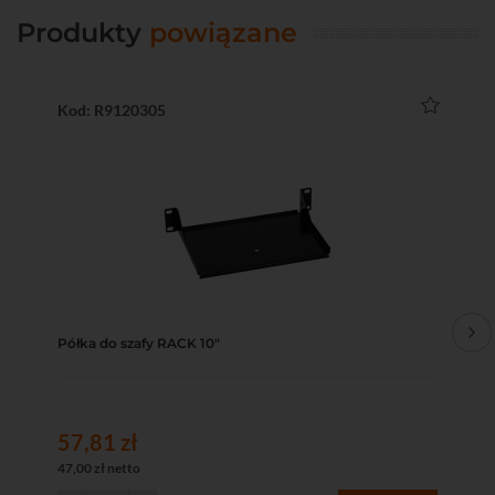
Produkty
powiązane
Kod: R9120305
Ko
Półka do szafy RACK 10"
Pat
57,81 zł
51
47,00 zł netto
42,