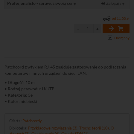
Profesjonalisto
- sprawdź swoją cenę
Zaloguj się
od 11,00 zł
Dostępny
Patchcord z wtykiem RJ-45 znajduje zastosowanie do podłączania
komputerów i innych urządzeń do sieci LAN.
• Długość: 10 m
• Rodzaj przewodu: U/UTP
• Kategoria: 5e
• Kolor: niebieski
Oferta:
Patchcordy
Biblioteka:
Przykładowe rozwiązania (3)
,
Trochę teorii (10)
,
O
złączach (2)
,
Okablowanie (6)
,
Omada SDN (1)
.