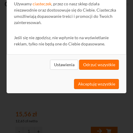
Ostatnio
oglądane
Używamy
ciasteczek
, przez co nasz sklep działa
niezawodnie oraz dostosowuje się do Ciebie. Ciasteczka
umożliwiają dopasowanie treści i promocji do Twoich
zainteresowań.
Kod: J21061
Jeśli się nie zgodzisz, nie wpłynie to na wyświetlanie
reklam, tylko nie będą one do Ciebie dopasowane.
Ustawienia
Odrzuć wszystkie
Akceptuję wszystkie
Patchcord UTP 10 m kat. 5e niebieski
15,56 zł
12,65 zł netto