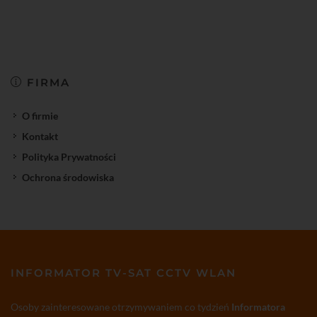
FIRMA
O firmie
Kontakt
Polityka Prywatności
Ochrona środowiska
INFORMATOR TV-SAT CCTV WLAN
Osoby zainteresowane otrzymywaniem co tydzień
Informatora