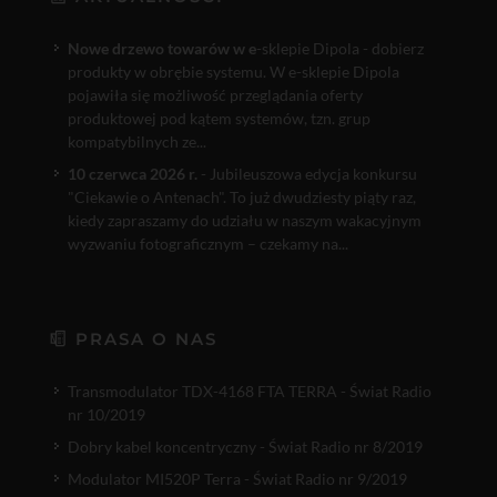
Nowe drzewo towarów w e
-sklepie Dipola - dobierz
produkty w obrębie systemu. W e-sklepie Dipola
pojawiła się możliwość przeglądania oferty
produktowej pod kątem systemów, tzn. grup
kompatybilnych ze...
10 czerwca 2026 r.
- Jubileuszowa edycja konkursu
"Ciekawie o Antenach". To już dwudziesty piąty raz,
kiedy zapraszamy do udziału w naszym wakacyjnym
wyzwaniu fotograficznym – czekamy na...
PRASA O NAS
Transmodulator TDX-4168 FTA TERRA - Świat Radio
nr 10/2019
Dobry kabel koncentryczny - Świat Radio nr 8/2019
Modulator MI520P Terra - Świat Radio nr 9/2019