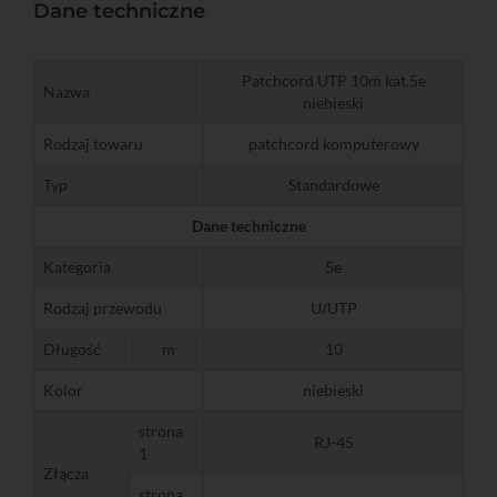
Dane techniczne
Patchcord UTP 10m kat.5e
Nazwa
niebieski
Rodzaj towaru
patchcord komputerowy
Typ
Standardowe
Dane techniczne
Kategoria
5e
Rodzaj przewodu
U/UTP
Długość
m
10
Kolor
niebieski
strona
RJ-45
1
Złącza
strona