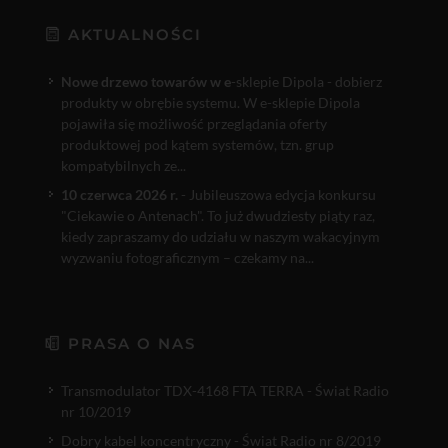
AKTUALNOŚCI
Nowe drzewo towarów w e
-sklepie Dipola - dobierz
produkty w obrębie systemu. W e-sklepie Dipola
pojawiła się możliwość przeglądania oferty
produktowej pod kątem systemów, tzn. grup
kompatybilnych ze...
10 czerwca 2026 r.
- Jubileuszowa edycja konkursu
"Ciekawie o Antenach". To już dwudziesty piąty raz,
kiedy zapraszamy do udziału w naszym wakacyjnym
wyzwaniu fotograficznym – czekamy na...
PRASA O NAS
Transmodulator TDX-4168 FTA TERRA - Świat Radio
nr 10/2019
Dobry kabel koncentryczny - Świat Radio nr 8/2019