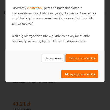
Używamy
ciasteczek
, przez co nasz sklep działa
Ostatnio
oglądane
niezawodnie oraz dostosowuje się do Ciebie. Ciasteczka
umożliwiają dopasowanie treści i promocji do Twoich
zainteresowań.
Kod: E8533
Jeśli się nie zgodzisz, nie wpłynie to na wyświetlanie
reklam, tylko nie będą one do Ciebie dopasowane.
Ustawienia
Odrzuć wszystkie
Akceptuję wszystkie
Obejma murowa OMM-50L13
41,21 zł
33,50 zł netto