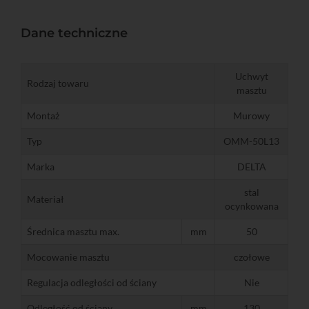
Dane techniczne
Uchwyt
Rodzaj towaru
masztu
Montaż
Murowy
Typ
OMM-50L13
Marka
DELTA
stal
Materiał
ocynkowana
Średnica masztu max.
mm
50
Mocowanie masztu
czołowe
Regulacja odległości od ściany
Nie
Odległość od ściany
mm
130