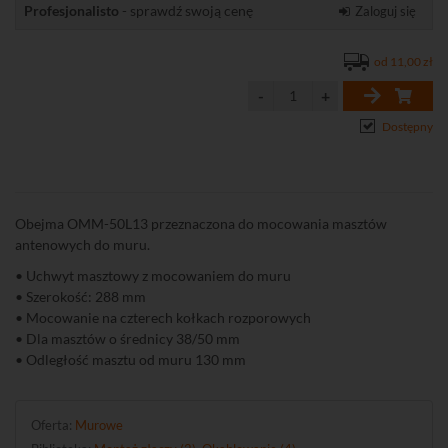
Profesjonalisto
- sprawdź swoją cenę
Zaloguj się
od 11,00 zł
Dostępny
Obejma OMM-50L13 przeznaczona do mocowania masztów
antenowych do muru.
• Uchwyt masztowy z mocowaniem do muru
• Szerokość: 288 mm
• Mocowanie na czterech kołkach rozporowych
• Dla masztów o średnicy 38/50 mm
• Odległość masztu od muru 130 mm
Oferta:
Murowe