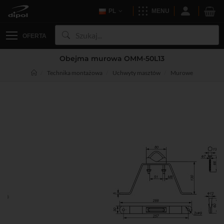
PL
MENU
OFERTA
Obejma murowa OMM-50L13
Technika montażowa
Uchwyty masztów
Murowe