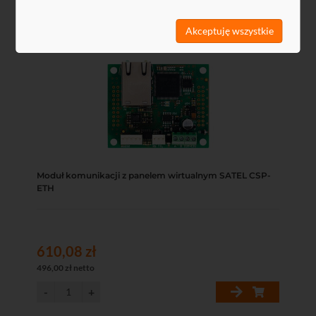
Kod: G81201
Akceptuję wszystkie
Moduł komunikacji z panelem wirtualnym SATEL CSP-
ETH
610,08 zł
496,00 zł netto