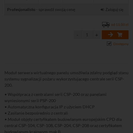
Profesjonalisto
- sprawdź swoją cenę
Zaloguj się
od 11,00 zł
Dostępny
Moduł serwera wirtualnego panelu umożliwia zdalny podgląd stanu
systemu sygnalizacji pożaru wykorzystującego centrale serii CSP-
200.
• Współpraca z centralami serii CSP-200 oraz panelami
wyniesionymi serii PSP-200
• Automatyczna konfiguracja IP z użyciem DHCP
• Zasilanie bezpośrednio z centrali
• Moduł objęty certyfikatem budowlanym europejskim CPD dla
central CSP-104, CSP-108, CSP-204, CSP-208 oraz certyfikatem
budowlanym krajowym znak B