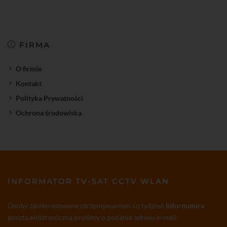
FIRMA
O firmie
Kontakt
Polityka Prywatności
Ochrona środowiska
INFORMATOR TV-SAT CCTV WLAN
Osoby zainteresowane otrzymywaniem co tydzień
Informatora
pocztą elektroniczną prosimy o podanie adresu e-mail: