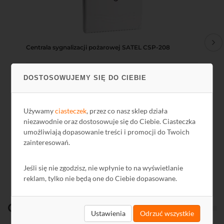
Centrala sygnalizacji pożarowej SATEL CSP-208
Cen
DOSTOSOWUJEMY SIĘ DO CIEBIE
1548,57 zł
13
1259,00 zł netto
113
Używamy
ciasteczek
, przez co nasz sklep działa
niezawodnie oraz dostosowuje się do Ciebie. Ciasteczka
umożliwiają dopasowanie treści i promocji do Twoich
zainteresowań.
Jeśli się nie zgodzisz, nie wpłynie to na wyświetlanie
reklam, tylko nie będą one do Ciebie dopasowane.
Ostatnio
oglądane
Ustawienia
Odrzuć wszystkie