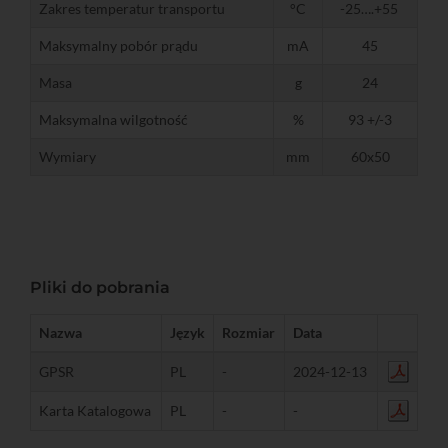
Zakres temperatur transportu
°C
-25….+55
Maksymalny pobór prądu
mA
45
Masa
g
24
Maksymalna wilgotność
%
93 +/-3
Wymiary
mm
60x50
Pliki do pobrania
Nazwa
Język
Rozmiar
Data
GPSR
PL
-
2024-12-13
Karta Katalogowa
PL
-
-