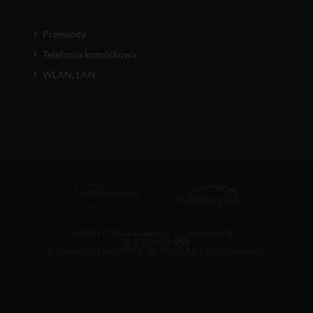
Przewody
Telefonia komórkowa
WLAN, LAN
MPP i GTU
/
Cookies
/
Certyfikat ID
© Copyright by DIPOL sp. z o.o. All rights reserved.