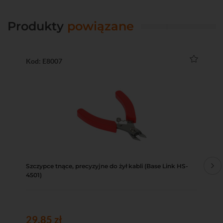
Produkty
powiązane
Kod: E8007
Ko
Szczypce tnące, precyzyjne do żył kabli (Base Link HS-
Ści
4501)
29,85 zł
6,