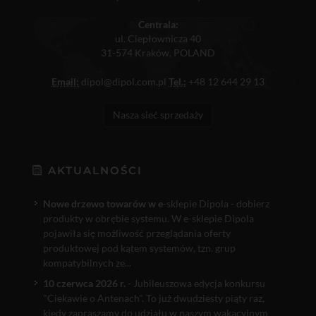
Centrala:
ul. Ciepłownicza 40
31-574 Kraków, POLAND
Email:
dipol@dipol.com.pl
Tel.:
+48 12 644 29 13
Nasza sieć sprzedaży
AKTUALNOŚCI
Nowe drzewo towarów w e
-sklepie Dipola - dobierz
produkty w obrębie systemu. W e-sklepie Dipola
pojawiła się możliwość przeglądania oferty
produktowej pod kątem systemów, tzn. grup
kompatybilnych ze...
10 czerwca 2026 r.
- Jubileuszowa edycja konkursu
"Ciekawie o Antenach". To już dwudziesty piąty raz,
kiedy zapraszamy do udziału w naszym wakacyjnym