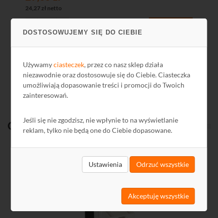
24,27 zł netto
5,0
DOSTOSOWUJEMY SIĘ DO CIEBIE
Używamy
ciasteczek
, przez co nasz sklep działa
Zobacz wszystkie
niezawodnie oraz dostosowuje się do Ciebie. Ciasteczka
umożliwiają dopasowanie treści i promocji do Twoich
zainteresowań.
Jeśli się nie zgodzisz, nie wpłynie to na wyświetlanie
Ostatnio
oglądane
reklam, tylko nie będą one do Ciebie dopasowane.
Kod: J2303
Ustawienia
Odrzuć wszystkie
Akceptuję wszystkie