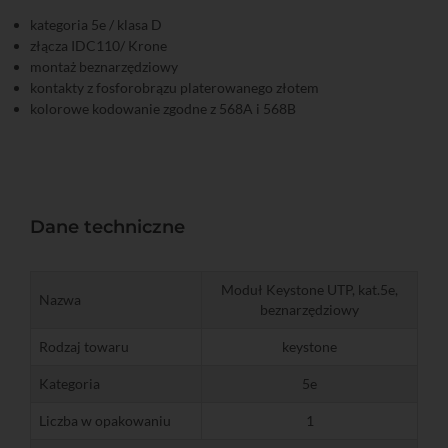
kategoria 5e / klasa D
złącza IDC110/ Krone
montaż beznarzędziowy
kontakty z fosforobrązu platerowanego złotem
kolorowe kodowanie zgodne z 568A i 568B
Dane techniczne
Moduł Keystone UTP, kat.5e,
Nazwa
beznarzędziowy
Rodzaj towaru
keystone
Kategoria
5e
Liczba w opakowaniu
1