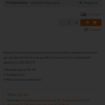
Profesjonalisto
- sprawdź swoją cenę
Zaloguj się
od 11,00 zł
Dostępny
Moduł Keystone przeznaczony jest do budowy nieekranowanych
gniazd abonenckich oraz punktów krosowych w instalacjach
zgodnych z EN 50173.
• Rodzaj złącza: RJ-45
• Kategoria 5e
• Montaż beznarzędziowy
Oferta:
Skrętka
Biblioteka:
Przykładowe rozwiązania (3)
,
Trochę teorii (10)
,
O
złączach (2)
,
Okablowanie (6)
,
Omada SDN (1)
.