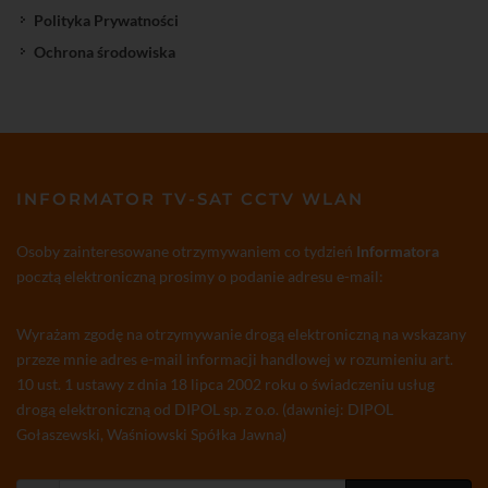
Polityka Prywatności
Ochrona środowiska
INFORMATOR TV-SAT CCTV WLAN
Osoby zainteresowane otrzymywaniem co tydzień
Informatora
pocztą elektroniczną prosimy o podanie adresu e-mail:
Wyrażam zgodę na otrzymywanie drogą elektroniczną na wskazany
przeze mnie adres e-mail informacji handlowej w rozumieniu art.
10 ust. 1 ustawy z dnia 18 lipca 2002 roku o świadczeniu usług
drogą elektroniczną od DIPOL sp. z o.o. (dawniej: DIPOL
Gołaszewski, Waśniowski Spółka Jawna)