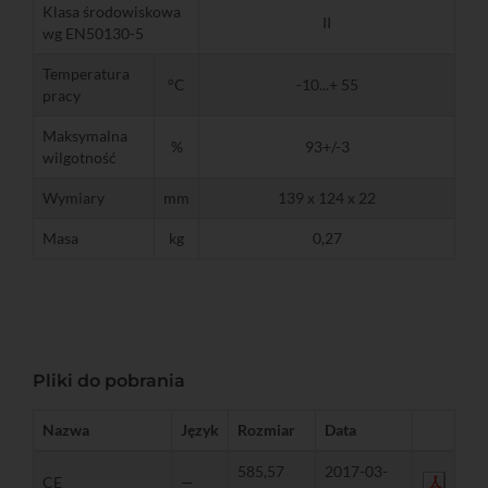
Klasa środowiskowa
II
wg EN50130-5
Temperatura
°C
-10...+ 55
pracy
Maksymalna
%
93+/-3
wilgotność
Wymiary
mm
139 x 124 x 22
Masa
kg
0,27
Pliki do pobrania
Nazwa
Język
Rozmiar
Data
585,57
2017-03-
CE
—