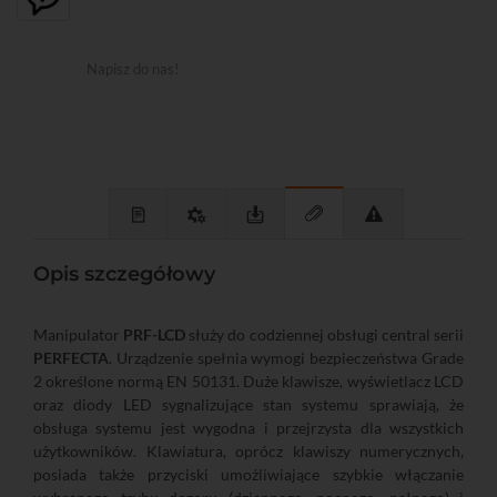
Napisz do nas!
Opis szczegółowy
Manipulator
PRF-LCD
służy do codziennej obsługi central serii
PERFECTA
. Urządzenie spełnia wymogi bezpieczeństwa Grade
2 określone normą EN 50131. Duże klawisze, wyświetlacz LCD
oraz diody LED sygnalizujące stan systemu sprawiają, że
obsługa systemu jest wygodna i przejrzysta dla wszystkich
użytkowników. Klawiatura, oprócz klawiszy numerycznych,
posiada także przyciski umożliwiające szybkie włączanie