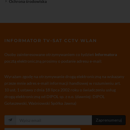
Ochrona środowiska
INFORMATOR TV-SAT CCTV WLAN
Osoby zainteresowane otrzymywaniem co tydzień
Informatora
pocztą elektroniczną prosimy o podanie adresu e-mail:
Wyrażam zgodę na otrzymywanie drogą elektroniczną na wskazany
przeze mnie adres e-mail informacji handlowej w rozumieniu art.
10 ust. 1 ustawy z dnia 18 lipca 2002 roku o świadczeniu usług
drogą elektroniczną od DIPOL sp. z o.o. (dawniej: DIPOL
Gołaszewski, Waśniowski Spółka Jawna)
Zaprenumeruj