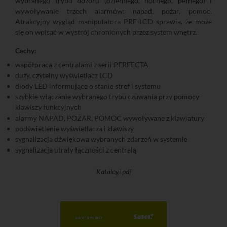
wybranego trybu dozoru (dziennego, nocnego, pełnego) i
wywoływanie trzech alarmów: napad, pożar, pomoc.
Atrakcyjny wygląd manipulatora PRF-LCD sprawia, że może
się on wpisać w wystrój chronionych przez system wnętrz.
Cechy:
współpraca z centralami z serii PERFECTA
duży, czytelny wyświetlacz LCD
diody LED informujące o stanie stref i systemu
szybkie włączanie wybranego trybu czuwania przy pomocy
klawiszy funkcyjnych
alarmy NAPAD, POŻAR, POMOC wywoływane z klawiatury
podświetlenie wyświetlacza i klawiszy
sygnalizacja dźwiękowa wybranych zdarzeń w systemie
sygnalizacja utraty łączności z centralą
Katalogi pdf