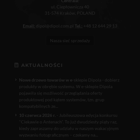
Centrala:
ul. Ciepłownicza 40
31-574 Kraków, POLAND
Email:
dipol@dipol.com.pl
Tel.:
+48 12 644 29 13
Nasza sieć sprzedaży
AKTUALNOŚCI
Nowe drzewo towarów w e
-sklepie Dipola - dobierz
produkty w obrębie systemu. W e-sklepie Dipola
pojawiła się możliwość przeglądania oferty
produktowej pod kątem systemów, tzn. grup
kompatybilnych ze...
10 czerwca 2026 r.
- Jubileuszowa edycja konkursu
"Ciekawie o Antenach". To już dwudziesty piąty raz,
kiedy zapraszamy do udziału w naszym wakacyjnym
wyzwaniu fotograficznym – czekamy na...