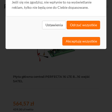
Jeśli się nie zgodzisz, nie wpłynie to na wyświetlanie
Produkty
powiązane
reklam, tylko nie będą one do Ciebie dopasowane.
Kod: G2072
Ustawienia
Odrzuć wszystkie
Akceptuję wszystkie
Płyta główna centrali PERFECTA 16 LTE 8...16 wejść
SATEL
564,57 zł
459,00 zł netto