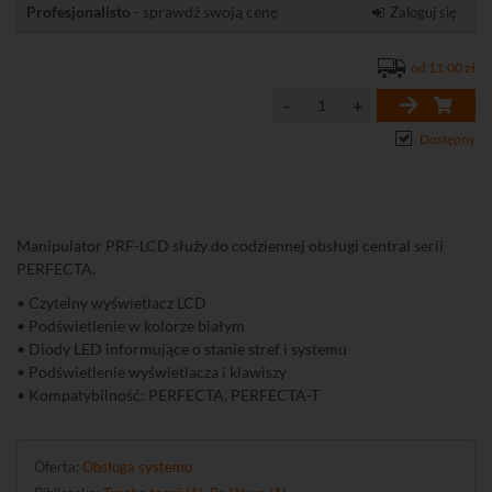
Profesjonalisto
- sprawdź swoją cenę
Zaloguj się
od 11,00 zł
Dostępny
Manipulator PRF-LCD służy do codziennej obsługi central serii
PERFECTA.
• Czytelny wyświetlacz LCD
• Podświetlenie w kolorze białym
• Diody LED informujące o stanie stref i systemu
• Podświetlenie wyświetlacza i klawiszy
• Kompatybilność: PERFECTA, PERFECTA-T
Oferta:
Obsługa systemu