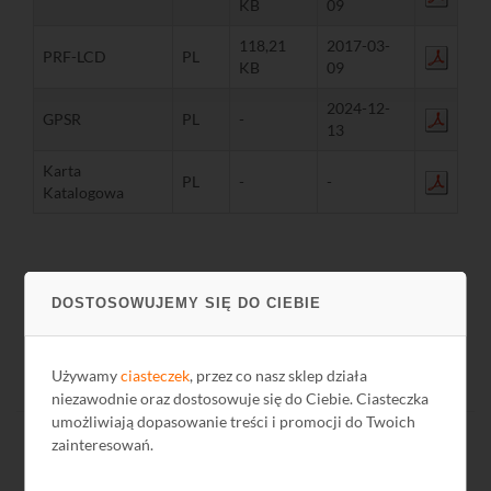
KB
09
118,21
2017-03-
PRF-LCD
PL
KB
09
2024-12-
GPSR
PL
-
13
Karta
PL
-
-
Katalogowa
DOSTOSOWUJEMY SIĘ DO CIEBIE
Używamy
ciasteczek
, przez co nasz sklep działa
niezawodnie oraz dostosowuje się do Ciebie. Ciasteczka
umożliwiają dopasowanie treści i promocji do Twoich
zainteresowań.