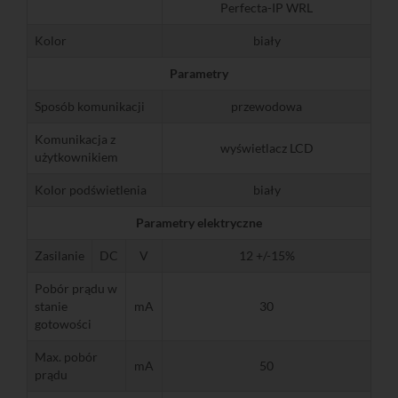
Perfecta-IP WRL
Kolor
biały
Parametry
Sposób komunikacji
przewodowa
Komunikacja z
wyświetlacz LCD
użytkownikiem
Kolor podświetlenia
biały
Parametry elektryczne
Zasilanie
DC
V
12 +/-15%
Pobór prądu w
stanie
mA
30
gotowości
Max. pobór
mA
50
prądu